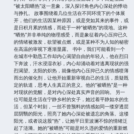
“被太阳晒热”这一意象，深入探讨角色内心深处的悸动
与挣扎。 故事围绕着几位生活在不同环境下的个体展
开，他们的生活因某种原因，或是突如其来的事件，或
是日积月累的情感，而处于一种“被晒热”的境地。这种
“晒热”并非单纯的物理感受，而是象征着内心压抑已久
的情绪被激发，欲望被点燃，或是某种不为人知的秘密
在高温的审视下逐渐显露。 书中，我们可能看到一个
在城市中勤恳工作却内心渴望自由的年轻人，他在烈日
下奔波，汗水浸湿衣衫，内心却涌动着对逃离现状的强
烈渴望。太阳的炽热，就像他内心压抑已久的情感喷薄
而出的催化剂，让他开始重新审视自己的生活，质疑既
定的轨道，思考人生真正的意义。他的“被晒热”是一种
对现状的觉醒，是对内心深处真实声音的回响。 另一
位可能是生活在宁静乡村的女子，她过着平静如水的生
活，但某个时刻，一丝不曾预料的情感如同一缕穿透层
层阴翳的阳光，照亮了她内心深处被遗忘的角落。这缕
阳光，或者说这股“热”，让她平日里波澜不惊的情绪泛
起了涟漪。她的“被晒热”可能是对久违的爱情的重新燃