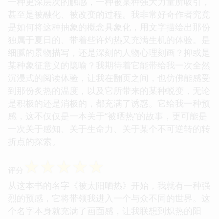
一种更深层次的触感，一种被某种强大力量所吸引，
甚至是被融化、被改变的过程。我非常好奇作者究竟
是如何将这种抽象的概念具象化，用文字描绘出那份
独属于夏日的、带着些许灼热又充满生机的体验。是
细腻的景物描写，还是深刻的人物心理刻画？抑或是
某种象征意义的隐喻？我期待着它能带给我一次全然
沉浸式的阅读体验，让我在翻页之间，也仿佛能感受
到那份炙热的温度，以及它所带来的某种蜕变，无论
是积极的还是消极的，都充满了诱惑。它给我一种预
感，这不仅仅是一本关于“被晒热”的故事，更可能是
一次关于感知、关于生命力、关于某个不可逆转的转
折点的探索。
☆
☆
☆
☆
☆
评分
从这本书的名字《被太阳晒热》开始，我就有一种强
烈的预感，它将带领我进入一个与众不同的世界。这
个名字本身就充满了画面感，让我联想到炽热的阳