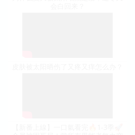
会白回来？
皮肤被太阳晒伤了又疼又痒怎么办？
【新番上線】一口氣看完🔥1-3季🚀