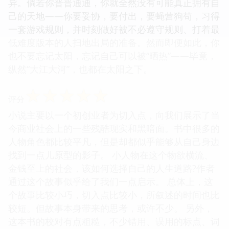
异。倘若你普普通通，你就全然没有可能真正拥有自
己的天地——你要妥协，要付出，要蝇营狗苟，习得
一套游戏规则，并时刻做好被不必遵守规则、打着最
低难度版本的人扫地出局的准备。然而即便如此，你
也不要忘记太阳，忘记自己可以被“晒热”——毕竟，
纵然“大江大河”，也都在太阳之下。
☆
☆
☆
☆
☆
评分
小说主要以一个初创业者为切入点，向我们展示了当
今商业社会上的一些残酷现实和黑暗面。书中很多的
人物角色都比较平凡，但是却都似乎能够从自己身边
找到一点儿原型的影子。 小人物在这个物欲横流、
金钱至上的社会，该如何选择自己的人生道路?作者
通过这个故事似乎给了我们一点启示。 总体上，这
个故事比较小巧，切入点比较小，所叙述的时间也比
较短。但故事本身带来的思考，或许不少。 另外，
这本书的校对有点粗糙，不少错用、误用的标点、词