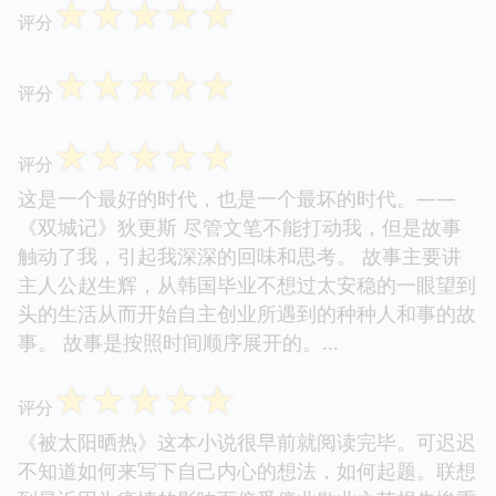
☆
☆
☆
☆
☆
评分
☆
☆
☆
☆
☆
评分
☆
☆
☆
☆
☆
评分
这是一个最好的时代，也是一个最坏的时代。——
《双城记》狄更斯 尽管文笔不能打动我，但是故事
触动了我，引起我深深的回味和思考。 故事主要讲
主人公赵生辉，从韩国毕业不想过太安稳的一眼望到
头的生活从而开始自主创业所遇到的种种人和事的故
事。 故事是按照时间顺序展开的。...
☆
☆
☆
☆
☆
评分
《被太阳晒热》这本小说很早前就阅读完毕。可迟迟
不知道如何来写下自己内心的想法，如何起题。联想