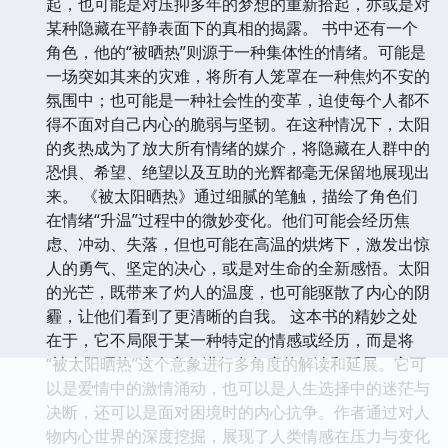
起，也可能是对压抑多年的梦想的重新拾起，亦或是对
某种隐藏在平静表面下的真相的揭露。 书中还有一个
角色，他的“被晒热”则源于一种集体性的情绪。可能是
一场突如其来的灾难，将所有人笼罩在一种焦灼不安的
氛围中；也可能是一种社会性的变革，迫使每个人都不
得不面对自己内心的脆弱与坚韧。在这种情况下，太阳
的炙热成为了放大所有情绪的媒介，将隐藏在人群中的
恐惧、希望、绝望以及互助的光辉都毫无保留地展现出
来。 《被太阳晒热》通过细腻的笔触，描绘了角色们
在情绪“升温”过程中的微妙变化。他们可能会经历焦
虑、冲动、失落，但也可能在高温的烘烤下，激发出惊
人的勇气、坚定的决心，或是对生命的全新感悟。太阳
的光芒，既带来了灼人的温度，也可能驱散了内心的阴
霾，让他们看到了更清晰的自我。 这本书的精妙之处
在于，它不局限于某一种特定的情感或经历，而是将
“被太阳晒热”这个意象进行多角度的解读和延展。它可
以是爱情中的激情涌动，也可以是人生选择中的迷茫与
决断，还可以是面对困境时的内心抗争。作者通过对人
物内心世界的深度挖掘，展现了人类情感在压力与变化