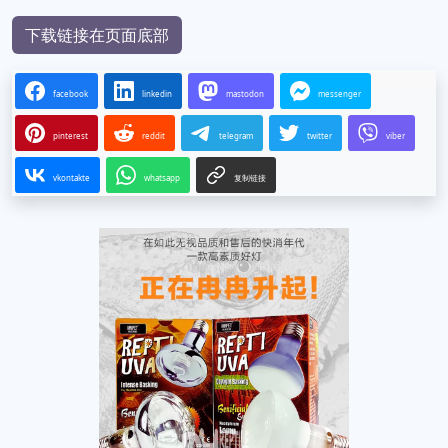
下载链接在页面底部
facebook
linkedin
mastodon
messenger
pinterest
reddit
telegram
twitter
viber
vkontakte
whatsapp
复制链接