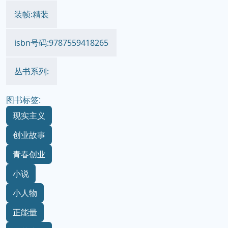
装帧:精装
isbn号码:9787559418265
丛书系列:
图书标签:
现实主义
创业故事
青春创业
小说
小人物
正能量