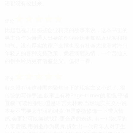
语都没有改过来。
☆
☆
☆
☆
☆
评分
比起电视剧里那些创业精英的故事来说，这本书里的
男主角作为普通人出身的创业经历更加贴近现实和接
地气。没有厚实的家产支撑也没有社会大浪潮对海归
年轻人的各种支持政策，凭着满腔热情，一个普通人
的创业经历更有借鉴意义。值得一看。
☆
☆
☆
☆
☆
评分
好久没有读这种国内聚焦当下的现实主义小说了. 很
传统的写作手法,叙事上有种Page-turner的顺畅,平铺
直叙,可读性很强,但是语言太朴素.当然现实主义小说
本身不需要太华丽的词藻,但是略微修饰一下带入情
感,会更好可以尝试找到更合适的表达. 有一种浓厚的
八零后感,用创业作为切片,折射出一代青年人对于生