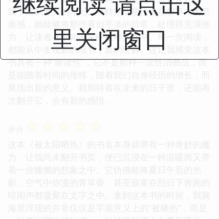
继续阅读 请点击这
留下难以磨灭的印记。我特别欣赏作者在叙事上的节
奏感，她能够将那些看似平淡的日常，处理得充满张
里关闭窗口
力，让读者在不知不觉中被卷入其中。每一次阅读，
都能从中发现新的细节，新的理解。这让我感觉这本
书具有一种“耐读性”，它不是那种一次性消费品，而
是能随着时间的推移，随着我们自身经历的增长，而
展现出新的意义。我期待着在未来的日子里，还能再
次翻开它，会有新的感悟。
☆
☆
☆
☆
☆
评分
这本《被太阳晒热》的书名本身就带有一种奇妙的魔
力，让我尚未翻开书页，便已沉浸在一种温暖而又带
着一丝慵懒的想象之中。它仿佛能将夏日午后的光
影、空气中弥漫的青草香、甚至孩童在烈日下奔跑的
喧闹声都凝聚在文字之中。拿到这本书的时候，我脑
海里浮现的并非仅仅是字面意义上的“被晒热”，而是