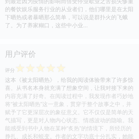
到最近因为疫情的影响而倍受停业歇业之苦损失惨重
的餐饮娱乐服务行业的从业者们，他们哪里是在太阳
下晒热或者暴晒那么简单，可以说是群扑火的飞蛾
了。为了养家糊口，这些中小业...
用户评价
☆
☆
☆
☆
☆
评分
这本《被太阳晒热》，给我的阅读体验带来了许多惊
喜。从书名本身就充满了想象空间，让我对接下来的
内容充满了好奇。在阅读过程中，我发现作者巧妙地
将“被太阳晒热”这一意象，贯穿于整个故事之中，并
赋予了它更深层次的象征意义。它不仅仅是简单的天
气描写，更是对人物内心状态、情感波动的隐喻。我
能感受到书中人物在某种“炙热”的情境下，所经历的
挣扎、成长和蜕变。作者的文字功底十分扎实，她能