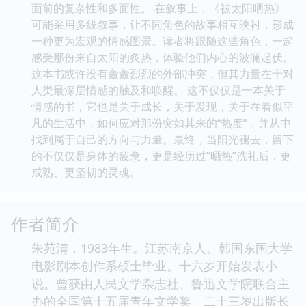
面前的复杂性和多面性。 在叙事上，《被太阳晒热》
可能采用多线叙事，让不同角色的故事相互映衬，形成
一种更为宏观的情感图景。读者将跟随这些角色，一起
感受那份来自太阳的炙热，体验他们内心的波澜起伏。
这本书或许没有轰轰烈烈的外部冲突，但其力量在于对
人类最深层情感的触及和唤醒。 这不仅仅是一本关于
情感的书，它也是关于成长，关于发现，关于在看似平
凡的生活中，如何应对那份突如其来的“热度”，并从中
找到属于自己的方向与力量。最终，当阳光褪去，留下
的不仅仅是身体的疲惫，更是经历过“晒热”洗礼后，更
成熟、更坚韧的灵魂。
作者简介
朱苑清，1983年生。江苏南京人。韩国东国大学
电影剧本创作系硕士毕业。十六岁开始发表小
说。曾获由人民文学杂志社、鲁迅文学院联合主
办的全国第十五届青年文学奖。二十三岁出版长