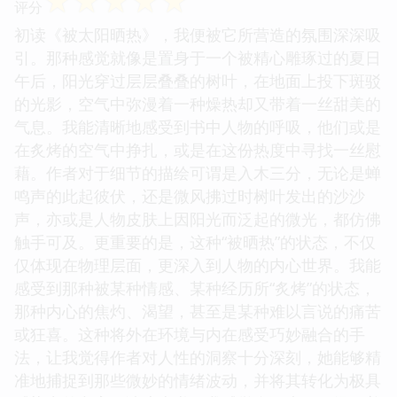
☆
☆
☆
☆
☆
评分
初读《被太阳晒热》，我便被它所营造的氛围深深吸
引。那种感觉就像是置身于一个被精心雕琢过的夏日
午后，阳光穿过层层叠叠的树叶，在地面上投下斑驳
的光影，空气中弥漫着一种燥热却又带着一丝甜美的
气息。我能清晰地感受到书中人物的呼吸，他们或是
在炙烤的空气中挣扎，或是在这份热度中寻找一丝慰
藉。作者对于细节的描绘可谓是入木三分，无论是蝉
鸣声的此起彼伏，还是微风拂过时树叶发出的沙沙
声，亦或是人物皮肤上因阳光而泛起的微光，都仿佛
触手可及。更重要的是，这种“被晒热”的状态，不仅
仅体现在物理层面，更深入到人物的内心世界。我能
感受到那种被某种情感、某种经历所“炙烤”的状态，
那种内心的焦灼、渴望，甚至是某种难以言说的痛苦
或狂喜。这种将外在环境与内在感受巧妙融合的手
法，让我觉得作者对人性的洞察十分深刻，她能够精
准地捕捉到那些微妙的情绪波动，并将其转化为极具