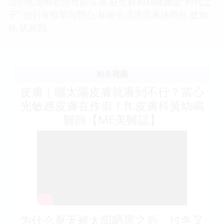
活的焦虑和初涉世的失落,赵生辉和刘晓娜是"时代之
子",他们有欲望与野心,却被生活洪流裹挟而行,犹如
你,犹如我.
相关视频
皮膚｜曬太陽皮膚就癢到不行？當心
光敏感皮膚在作祟！ft.皮膚科黃幼鳴
醫師【ME美醫誌】
为什么夏天被太阳晒黑之后，过冬又