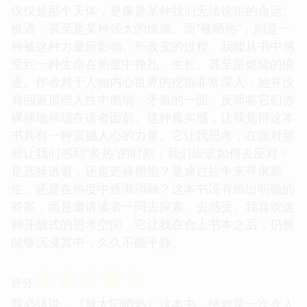
仅仅是那个天体，更像是某种我们无法抗拒的命运、
机遇，甚至是某种强大的情感。而“被晒热”，则是一
种被这种力量所影响、所改变的过程。我能从书中感
受到一种生命在热度中挣扎、生长、甚至是燃烧的痕
迹。作者对于人物内心世界的挖掘非常深入，她并没
有回避那些人性中脆弱、矛盾的一面，反而将它们赤
裸裸地展现在读者面前。这种真实感，让我觉得这本
书具有一种震撼人心的力量。它让我思考，在面对那
些让我们感到“炙热”的时刻，我们应该如何去应对？
是选择逃避，还是选择拥抱？是通过抗争来寻求新
生，还是在热度中逐渐消融？这本书没有给出明确的
答案，而是邀请读者一同去探索，去感受。我喜欢这
种开放式的思考空间，它让我在合上书本之后，仍然
能够沉浸其中，久久不能平静。
☆
☆
☆
☆
☆
评分
我必须说，《被太阳晒热》这本书，绝对是一次令人