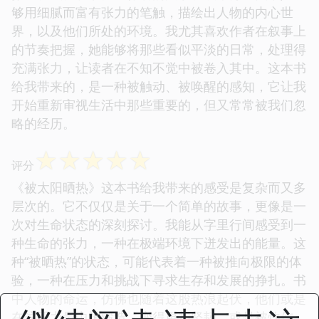
够用细腻而富有张力的笔触，描绘出人物的内心世
界，以及他们所处的环境。我尤其喜欢作者在叙事上
的节奏把握，她能够将那些看似平淡的日常，处理得
充满张力，让读者在不知不觉中被卷入其中。这本书
给我带来的，是一种被触动、被唤醒的感知，它让我
开始重新审视生活中那些重要的，但又常常被我们忽
略的经历。
☆
☆
☆
☆
☆
评分
《被太阳晒热》这本书给我带来的感受是复杂而又多
层次的。它不仅仅是关于一个简单的故事，更像是一
次对生命状态的深刻探讨。我能从字里行间感受到一
种生命的张力，一种在极端环境下迸发出的能量。这
种“被晒热”的状态，可能代表着一种被推向极限的体
验，一种在压力和挑战下寻求生存和发展的挣扎。书
中人物的命运，仿佛也随着这股热浪起伏，他们或是
在这股力量中被锻造，变得更加坚韧，或是被灼伤，