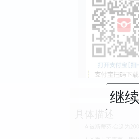
继续
具体描述
☆被斯蒂芬‧金选为20