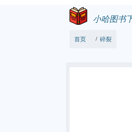
小哈图书
首页
碎裂