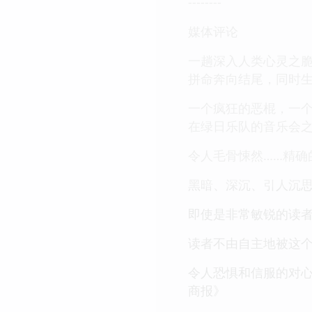
--------
媒体评论
一趟深入人类心灵之
拼命奔向结尾，同时
一个疯狂的恶棍，一
在绿日乐队的音乐会之
令人毛骨悚然……精确
黑暗、深沉、引人沉思
即使是非常敏锐的读
读者不由自主地被这
令人恐惧和信服的对
商报》