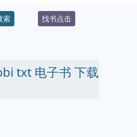
搜索
找书点击
obi txt 电子书 下载