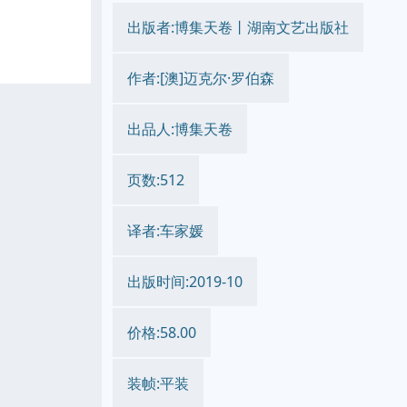
出版者:博集天卷丨湖南文艺出版社
作者:[澳]迈克尔·罗伯森
出品人:博集天卷
页数:512
译者:车家媛
出版时间:2019-10
价格:58.00
装帧:平装