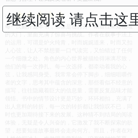
☆
☆
☆
☆
☆
继续阅读 请点击这
评分
每一次翻开这本书，都像是在打开一扇通往未知领域
的大门，里面充满了惊喜与挑战。作者在叙事手法上
的运用，可谓是炉火纯青，时而娓娓道来，时而又扣
人心弦，让人不禁想要一口气读完，又怕错过了任何
一个细微之处。角色的内心世界被描绘得淋漓尽致，
他们的每一次挣扎、每一次选择，都牵动着我的心
弦，让我感同身受。我常常会停下脚步，细细咀嚼作
者的文字，思考其中蕴含的深意，那些看似不经意的
描写，往往隐藏着巨大的信息量，需要反复品味才能
领悟。书中的情节设计更是巧妙，环环相扣，充满了
出人意料的转折，每一次的转折都让我惊叹不已，同
时也更加期待接下来的发展。这种猜不到结局的阅读
体验，无疑是令人兴奋的，它激发了我不断探索的欲
望，想要知道故事最终会走向何方。而且，作者在对