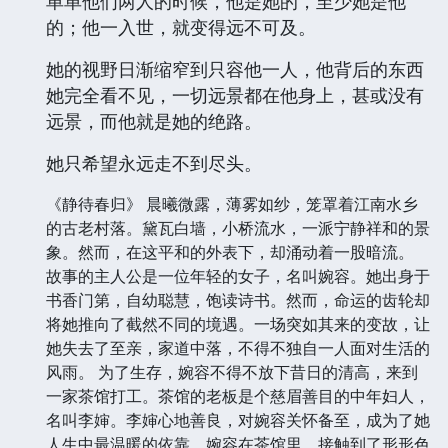
单单他们两人的时候，他是她的，至少她是他
的；他一入世，就变得远不可及。
她的视野日渐缩窄到只容他一人，他背后的东西
她完全看不见，一切远景都在他身上，甚或没有
远景，而他就是她的绝路。
她只希望永远走不到尽头。
《静待春归》 晨曦微露，薄雾如纱，笼罩着江南水乡
的古老村落。黛瓦白墙，小桥流水，一派宁静祥和的景
象。然而，在这平和的外表下，却涌动着一股暗流。
故事的主人公是一位年轻的女子，名叫婉容。她出身于
书香门第，自幼聪慧，饱读诗书。然而，命运的齿轮却
将她推向了截然不同的境遇。一场突如其来的变故，让
她失去了至亲，家道中落，不得不独自一人面对生活的
风雨。 为了生存，婉容不得不放下昔日的清高，来到
一家茶馆打工。茶馆的老板是个慈眉善目的中年妇人，
名叫李婶。李婶心地善良，对婉容关怀备至，成为了她
人生中最温暖的依靠。婉容在茶馆里，接触到了形形色