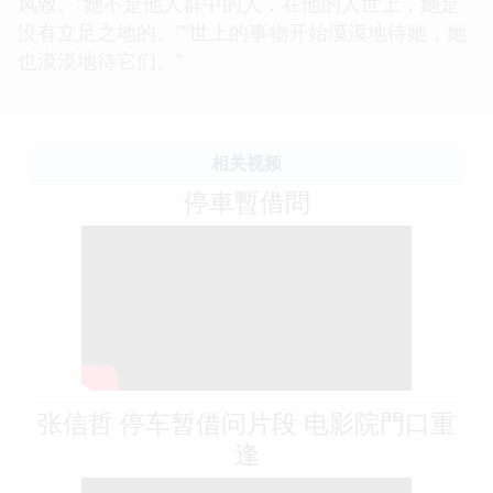
风致。“她不是他人群中的人，在他的人世上，她是
没有立足之地的。”“世上的事物开始漠漠地待她，她
也漠漠地待它们。”
相关视频
停車暫借問
张信哲 停车暂借问片段 电影院門口重
逢