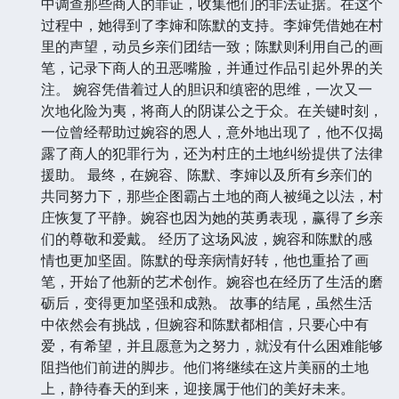
中调查那些商人的罪证，收集他们的非法证据。在这个
过程中，她得到了李婶和陈默的支持。李婶凭借她在村
里的声望，动员乡亲们团结一致；陈默则利用自己的画
笔，记录下商人的丑恶嘴脸，并通过作品引起外界的关
注。 婉容凭借着过人的胆识和缜密的思维，一次又一
次地化险为夷，将商人的阴谋公之于众。在关键时刻，
一位曾经帮助过婉容的恩人，意外地出现了，他不仅揭
露了商人的犯罪行为，还为村庄的土地纠纷提供了法律
援助。 最终，在婉容、陈默、李婶以及所有乡亲们的
共同努力下，那些企图霸占土地的商人被绳之以法，村
庄恢复了平静。婉容也因为她的英勇表现，赢得了乡亲
们的尊敬和爱戴。 经历了这场风波，婉容和陈默的感
情也更加坚固。陈默的母亲病情好转，他也重拾了画
笔，开始了他新的艺术创作。婉容也在经历了生活的磨
砺后，变得更加坚强和成熟。 故事的结尾，虽然生活
中依然会有挑战，但婉容和陈默都相信，只要心中有
爱，有希望，并且愿意为之努力，就没有什么困难能够
阻挡他们前进的脚步。他们将继续在这片美丽的土地
上，静待春天的到来，迎接属于他们的美好未来。