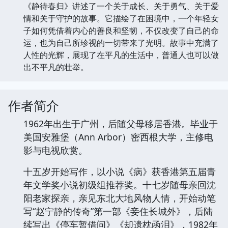
《静待春归》讲述了一个关于成长、关于勇气、关于爱
情和关于守护的故事。它描绘了在困境中，一个年轻女
子如何凭借着内心的善良和坚韧，不仅改变了自己的命
运，也为自己所珍视的一切带来了光明。故事中充满了
人性的光辉，展现了在平凡的生活中，普通人也可以做
出不平凡的壮举。
作者简介
1962年出生于广州，后随父母移居香港。毕业于
美国安雅堡（Ann Arbor）密西根大学，主修电
影与电视欣赏。
十五岁开始写作，以小说《病》获香港第五届青
年文学奖小说初级组推荐奖。十七岁随母亲回沈
阳老家探亲，亲见东北大地风物人情，开始动笔
写“赵宁静的传奇”第一部《妾住长城外》，后陆
续写出《停车暂借问》《却遗枕函泪》，1982年