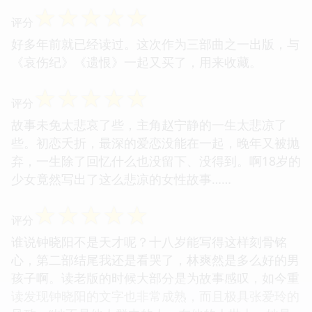
☆
☆
☆
☆
☆
评分
好多年前就已经读过。这次作为三部曲之一出版，与
《哀伤纪》《遗恨》一起又买了，用来收藏。
☆
☆
☆
☆
☆
评分
故事未免太悲哀了些，主角赵宁静的一生太悲凉了
些。初恋夭折，最深的爱恋没能在一起，晚年又被抛
弃，一生除了回忆什么也没留下、没得到。啊18岁的
少女竟然写出了这么悲凉的女性故事……
☆
☆
☆
☆
☆
评分
谁说钟晓阳不是天才呢？十八岁能写得这样刻骨铭
心，第二部结尾我还是看哭了，林爽然是多么好的男
孩子啊。读老版的时候大部分是为故事感叹，如今重
读发现钟晓阳的文字也非常成熟，而且极具张爱玲的