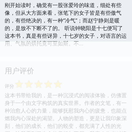
刚开始读时，确觉有一股张爱玲的味道，细处有些
像，但从大方面来看，张笔下的女子皆是有些傲气
的，有些绝决的，有一种“冷气”；而赵宁静则是暖
的，是放不下断不了的。 听说钟晓阳是十七便写了
这本书，真是有些讶异，十七岁的女子，对语言的运
用、气氛的烘托竟可至如斯。不...
用户评价
☆
☆
☆
☆
☆
评分
这本书带给我的，是一种沉浸式的阅读体验，仿佛置
身于一个由文字构筑的真实世界。作者的文笔，有一
种治愈人心的力量，能够抚慰我内心的疲惫，也能点
燃我内心深处的渴望。人物的塑造，更是让我印象深
刻，他们的成长，他们的蜕变，都充满了人性的光