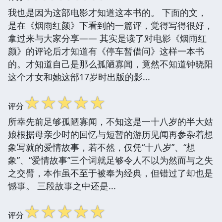
我也是因为这部电影才知道这本书的。 下面的文，
是在《烟雨红颜》下看到的一篇评，觉得写得很好，
拿过来与大家分享—— 其实是读了对电影《烟雨红
颜》的评论后才知道有《停车暂借问》这样一本书
的。才知道自己是那么孤陋寡闻，竟然不知道钟晓阳
这个才女和她这部17岁时出版的影...
☆
☆
☆
☆
☆
评分
所幸先前足够孤陋寡闻，不知这是一十八岁的半大姑
娘根据母亲少时的回忆与短暂的游历见闻再参杂着想
象写就的爱情故事，若不然，仅凭“十八岁”、“想
象”、“爱情故事”三个词就足够令人不以为然而与之失
之交臂，本作虽不至于被奉为经典，但错过了却也是
憾事。 三段故事之中还是...
☆
☆
☆
☆
☆
评分