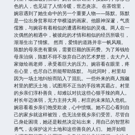
色的人，也见证了人情冷暖，世态炎凉。 在茶馆里，
婉容遇到了她生命中的另一个重要人物——陈默。陈默
是一位出身贫寒却才华横溢的画家。他眼神深邃，气质
儒雅，与婉容有着相似的遭遇和相似的灵魂。两人在一
次偶然的相遇中，被彼此的才情和相似的经历所吸引，
渐渐生出了情愫。 然而，爱情的道路并非一帆风顺。
陈默的母亲患有重病，需要巨额的医药费。为了筹钱给
母亲治病，陈默不得不放弃自己的艺术梦想，去大户人
家做绘画老师，承受着巨大的压力。婉容看在眼里，疼
在心里，也尽自己所能帮助陈默。 与此同时，村里却
因为一场土地纠纷而陷入了混乱。一些外来的商人觊觎
村里的肥沃土地，试图用不正当的手段将其霸占。村里
的乡亲们淳朴善良，却难以对抗这些心狠手辣的商人。
村长年迈体弱，无力主持大局，村庄的未来陷入危机。
婉容看着乡亲们饱受欺凌，心中愤慨。她不忍心看到自
己的家乡就这样被毁，也无法坐视乡亲们受苦。尽管自
己身处困境，她还是毅然决定站出来，用自己的智慧和
勇气，去保护这片土地和这些善良的人们。 她开始暗