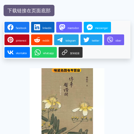
下载链接在页面底部
facebook
linkedin
mastodon
messenger
pinterest
reddit
telegram
twitter
viber
vkontakte
whatsapp
复制链接