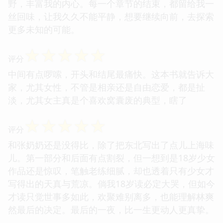
野，丰富我的内心。每一个章节的结束，都留给我一
丝回味，让我久久不能平静，想要继续向前，去探索
更多未知的可能。
☆
☆
☆
☆
☆
评分
中间有点啰嗦，开头和结尾最痛快。这本书就告诉大
家，尤其女性，不管是相亲还是自由恋爱，都是扯
淡，尤其女主真是个喜欢窝囊废的典型，瞎了
☆
☆
☆
☆
☆
评分
和张奶奶还是没得比，除了把东北写出了点儿上海味
儿。第一部分和后面有点割裂，但一想到是18岁少女
作品还是惊叹，笔触老练细腻，却也透着只有少女才
写得出的天真与荒凉。倘我18岁读必定大哭，但如今
才读只觉世事多如此，欢聚难别离多，也能理解林爽
然最后的决定。最后的一夜，比一生更动人更真挚。