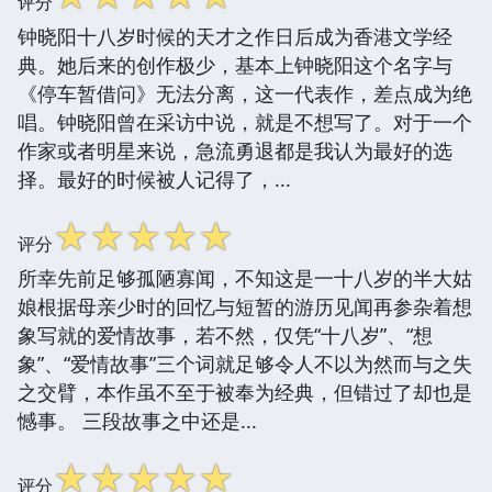
评分
钟晓阳十八岁时候的天才之作日后成为香港文学经
典。她后来的创作极少，基本上钟晓阳这个名字与
《停车暂借问》无法分离，这一代表作，差点成为绝
唱。钟晓阳曾在采访中说，就是不想写了。对于一个
作家或者明星来说，急流勇退都是我认为最好的选
择。最好的时候被人记得了，...
☆
☆
☆
☆
☆
评分
所幸先前足够孤陋寡闻，不知这是一十八岁的半大姑
娘根据母亲少时的回忆与短暂的游历见闻再参杂着想
象写就的爱情故事，若不然，仅凭“十八岁”、“想
象”、“爱情故事”三个词就足够令人不以为然而与之失
之交臂，本作虽不至于被奉为经典，但错过了却也是
憾事。 三段故事之中还是...
☆
☆
☆
☆
☆
评分