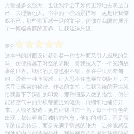
力量是多么强大，也让我学会了如何更好地去表达自
己，去理解他人。书中的一些场景描写，更是让我惊
叹不已，那些画面感十足的文字，仿佛在我眼前展开
了一幅幅美丽的画卷，让我流连忘返。
☆
☆
☆
☆
☆
评分
这本书的封面设计就带着一种古朴而又引人遐思的韵
味，仿佛跨越了时空的界限，将我拉入了一个充满故
事的世界。纸张的质感也很不错，拿在手里沉甸甸
的，透着一种厚实感，让人忍不住想要立刻翻开，去
探寻它蕴含的秘密。作者的文笔，在我阅读的开篇就
给我留下了深刻的印象，那种细腻入微的描绘，仿佛
能将空气中的尘埃都捕捉到笔尖，再细细地铺陈开
来。人物的塑造，更是让我眼前一亮，每一个角色的
出现，都带着自己独特的气息，他们的对话，不是简
单的信息传递，而是充满了情感的张力，让你能感受
到他们内心的波澜起伏。我特别喜欢作者对环境的描