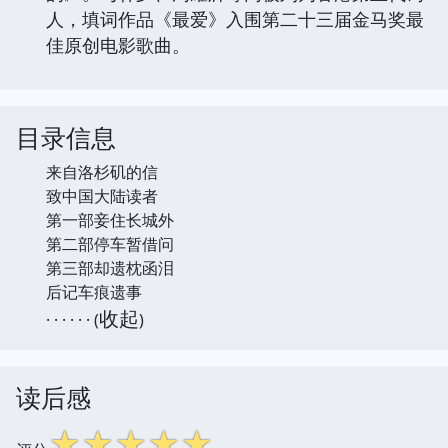
人，填词作品《最爱》入围第二十三届金马奖最
佳原创电影歌曲。
目录信息
来自洛杉矶的信
致中国大陆读者
第一部妾住长城外
第二部停车暂借问
第三部却遗枕函泪
后记车痕遗事
收起
· · · · · · (
)
读后感
☆
☆
☆
☆
☆