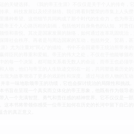
运的关键选择。 《我的帝王生涯》不仅仅是关于个人的传奇，
传承、科技发展以及经济脉络。我们将看到繁荣的市集上人头攒
里播种希望。这些细节共同构成了那个时代的生命力，也为帝王
是帝王个人心路历程的刻画，包括他对自身角色的认知、对责任
顿悟和喜悦。其次是国家发展的脉络，如何通过改革巩固统治，
保障社会秩序。再者是与周边国家的互动，包括外交、贸易，甚
生涯》尤为注重对“民心”的描绘。书中不会回避帝王统治所带来
赢得臣民的尊重和爱戴。帝王的伟大之处，不仅在于他能够颁布
中的每一个决策，都可能关系着无数人的命运，而帝王也必须学
和人物，他们与帝王的人生轨迹交织在一起，共同塑造着历史的
出现为故事增添了更多的戏剧性和深度。通过与这些人物的互动
》并非一味地歌颂帝王的功绩，它也会探讨统治的局限性和挑战
本书旨在呈现一个真实而立体化的帝王形象，他既有作为领导者
带入一个充满智慧、勇气和责任感的精神世界。它不仅仅是一部
。这本书将带领你感受一位帝王如何在历史的长河中留下自己的
所蕴含的真正意义。