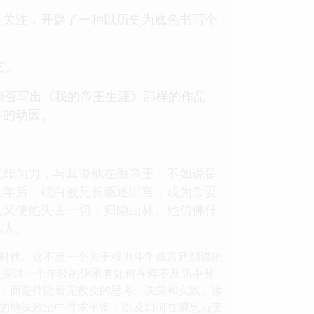
泛关注，开辟了一种以历史为底色书写个
艺。
能否写出《我的帝王生涯》那样的作品
终的动因。
无能为力，与其说他在做帝王，不如说是
八年后，端白被兄长驱逐出宫，成为杂耍
乱又使他失去一切，归隐山林。他仿佛什
凡人。
时代。这不是一个关于权力斗争或宫廷阴谋的
入探讨一个年轻的继承者如何在猝不及防中登
，而是伴随着无数次的思考、决策和实践。读
的地缘政治中寻求平衡，以及如何在瞬息万变