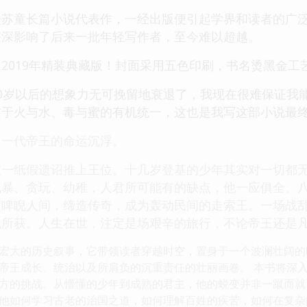
是苏童长篇小说代表作，一经出版便引起学界和读者的广
深深影响了后来一批年轻写作者，至今难以超越。
2019年精装典藏版！封面采用五色印刷，书名烫黑金工
0岁以后的想象力无可挽留地衰退了，我现在很难保证我
过于火与水、毒与蜜的有机统一，这也是我写这部小说最
，一代帝王的命运沉浮。
被一纸假遗诏推上王位。十几岁登基的少年其实对一切都
残暴、贪玩、幼稚，人君所可能有的缺点，他一应俱全。
度睥睨人间，缔造传奇，成为轰动民间的走索王。一场战
无所获。人生在世，注定是场艰辛的旅行，不论帝王还是
宏大的历史叙事，它带领读者穿越时空，置身于一个波澜壮阔的
帝王成长、统治以及所肩负的沉重责任的壮丽画卷。 本书将深
方的挑战。从懵懂的少年到成熟的君主，他的蜕变并非一蹴而就
他如何学习古老的治国之道，如何理解百姓的疾苦，如何在复杂