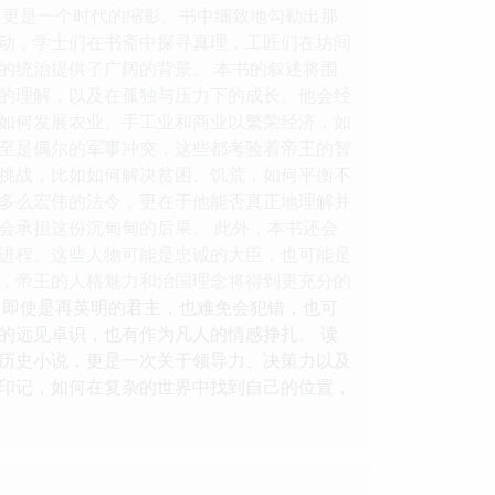
它更是一个时代的缩影。书中细致地勾勒出那
动，学士们在书斋中探寻真理，工匠们在坊间
的统治提供了广阔的背景。 本书的叙述将围
的理解，以及在孤独与压力下的成长。他会经
如何发展农业、手工业和商业以繁荣经济，如
至是偶尔的军事冲突，这些都考验着帝王的智
的挑战，比如如何解决贫困、饥荒，如何平衡不
多么宏伟的法令，更在于他能否真正地理解并
会承担这份沉甸甸的后果。 此外，本书还会
进程。这些人物可能是忠诚的大臣，也可能是
，帝王的人格魅力和治国理念将得到更充分的
。即使是再英明的君主，也难免会犯错，也可
的远见卓识，也有作为凡人的情感挣扎。 读
历史小说，更是一次关于领导力、决策力以及
印记，如何在复杂的世界中找到自己的位置，