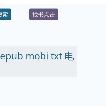
搜索
找书点击
ub mobi txt 电