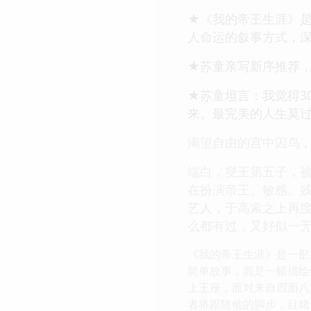
★《我的帝王生涯》
人命运的叙事方式，
★苏童亲写新序推荐，
★苏童坦言：我觉得3
来。最完美的人生莫
渴望自由的宫中囚鸟
端白，燮王第五子，
在扮演帝王。敏感、
艺人，于高索之上再
么都有过，又好似一
《我的帝王生涯》是一部
简单故事，而是一幅描绘
上王座，面对来自四面八
者将跟随他的脚步，目睹