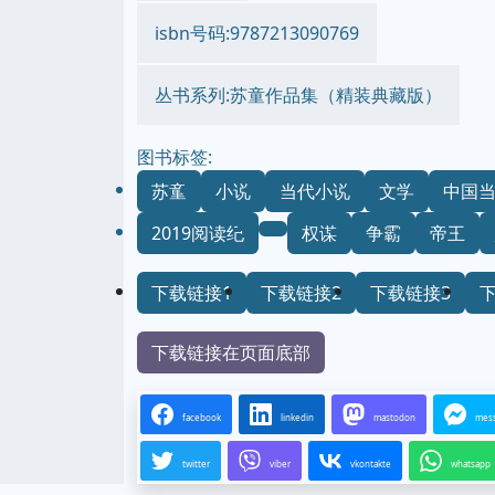
isbn号码:9787213090769
丛书系列:苏童作品集（精装典藏版）
图书标签:
苏童
小说
当代小说
文学
中国
2019阅读纪
权谋
争霸
帝王
下载链接1
下载链接2
下载链接3
下载链接在页面底部
facebook
linkedin
mastodon
mes
twitter
viber
vkontakte
whatsapp