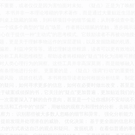
不重要，或者仅仅是因为害怕面对未知。《疑点》正是为了唤醒
。 本书并非一本理论堆砌的学术著作，而是通过大量贴近生活的
判桌上隐藏的策略，到科研项目中的细节偏差；从刑事侦查中毫
一个或多个典型的“疑点”场景。作者将以细腻的笔触，逐步揭示
核心在于提供一种“主动式”的思考模式。它鼓励读者不再被动地
题，更是关于理解事物运作的深层逻辑，以及发掘隐藏的机遇。
偏差、利益冲突等等。通过理解这些根源，读者可以更有效地识别
分析工具和思维模型，帮助读者将模糊的“疑点”转化为清晰可
对人类心理行为的洞察。这些工具并非高深莫测，而是能够融入
有条理地进行分析。 更重要的是，《疑点》强调“行动”的重要性
避风险，或抓住机遇。本书将指导读者如何根据分析结果，制定
的疑问，如何寻求更多的信息，如何在必要时做出改变，甚至是
关于破案或侦探的书，它关注的“疑点”更加普遍，更加贴近我们
一次需要深入了解的合作意向，甚至是一个让你感到不安却说不
生活和工作中的“侦探”，用敏锐的观察力和理性的分析，去揭示
观察力： 识别那些被大多数人忽略的细节和异常。 强化分析能力
，提前发现并处理潜在的威胁。 优化决策： 基于更全面的信息和
服力的方式表达自己的观点和疑问。 发掘机遇： 在看似普通的事