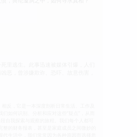
义愤，舆论漩涡之中，如何寻求真相？
子死里逃生。此事迅速被媒体引爆，人们
情凶恶，曾涉嫌欺诈、恐吓、故意伤害，
。相反，它是一本深度剖析日常生活、工作及
我们如何识别、分析和应对这些“疑点”，从而
一段自我探索与观察的旅程。我们每个人都可
不完整的财务报表，甚至是家庭成员之间微妙的
的现代生活中，我们常常因为各种原因而选择忽