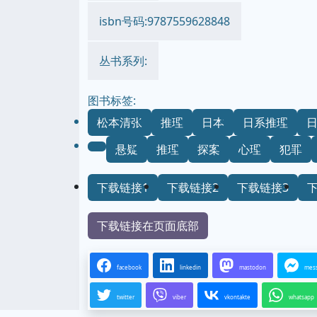
isbn号码:9787559628848
丛书系列:
图书标签:
松本清张
推理
日本
日系推理
悬疑
推理
探案
心理
犯罪
下载链接1
下载链接2
下载链接3
下载链接在页面底部
facebook
linkedin
mastodon
mes
twitter
viber
vkontakte
whatsapp