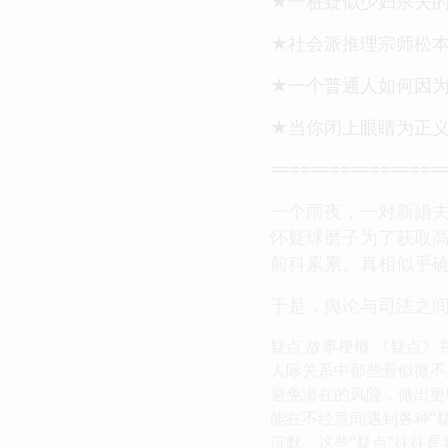
★一桩疑似少妇杀夫
★社会派推理宗师松
★一个普通人如何因
★当你闭上眼睛为正
=================
一个雨夜，一对新婚
怀疑球磨子为了获取
前科累累。真相似乎
于是，舆论与司法之间
疑点 故事梗概 《疑点
人际关系中那些看似微不
避免潜在的风险，做出更
能在不经意间遇到各种“
沉默。这些“疑点”往往