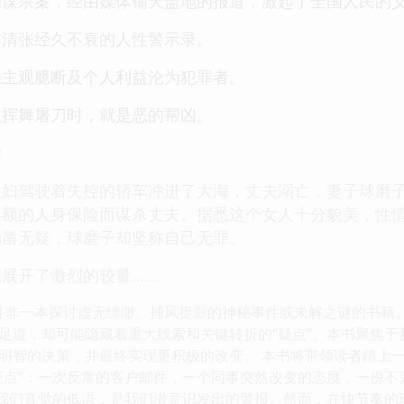
的谋杀案，经由媒体铺天盖地的报道，激起了全国人民的
本清张经久不衰的人性警示录。
为主观臆断及个人利益沦为犯罪者。
义挥舞屠刀时，就是恶的帮凶。
=
夫妇驾驶着失控的轿车冲进了大海，丈夫溺亡，妻子球磨
高额的人身保险而谋杀丈夫。据悉这个女人十分貌美，性
确凿无疑，球磨子却坚称自己无罪。
展开了激烈的较量……
》并非一本探讨虚无缥缈、捕风捉影的神秘事件或未解之谜的书籍
足道，却可能隐藏着重大线索和关键转折的“疑点”。本书聚焦于
明智的决策，并最终实现更积极的改变。 本书将带领读者踏上
疑点”：一次反常的客户邮件，一个同事突然改变的态度，一份
是我们直觉的低语，是我们潜意识发出的警报。然而，在快节奏