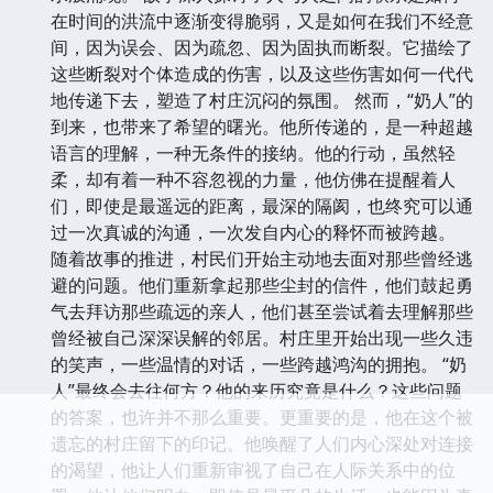
在时间的洪流中逐渐变得脆弱，又是如何在我们不经意
间，因为误会、因为疏忽、因为固执而断裂。它描绘了
这些断裂对个体造成的伤害，以及这些伤害如何一代代
地传递下去，塑造了村庄沉闷的氛围。 然而，“奶人”的
到来，也带来了希望的曙光。他所传递的，是一种超越
语言的理解，一种无条件的接纳。他的行动，虽然轻
柔，却有着一种不容忽视的力量，他仿佛在提醒着人
们，即使是最遥远的距离，最深的隔阂，也终究可以通
过一次真诚的沟通，一次发自内心的释怀而被跨越。
随着故事的推进，村民们开始主动地去面对那些曾经逃
避的问题。他们重新拿起那些尘封的信件，他们鼓起勇
气去拜访那些疏远的亲人，他们甚至尝试着去理解那些
曾经被自己深深误解的邻居。村庄里开始出现一些久违
的笑声，一些温情的对话，一些跨越鸿沟的拥抱。 “奶
人”最终会去往何方？他的来历究竟是什么？这些问题
的答案，也许并不那么重要。更重要的是，他在这个被
遗忘的村庄留下的印记。他唤醒了人们内心深处对连接
的渴望，他让人们重新审视了自己在人际关系中的位