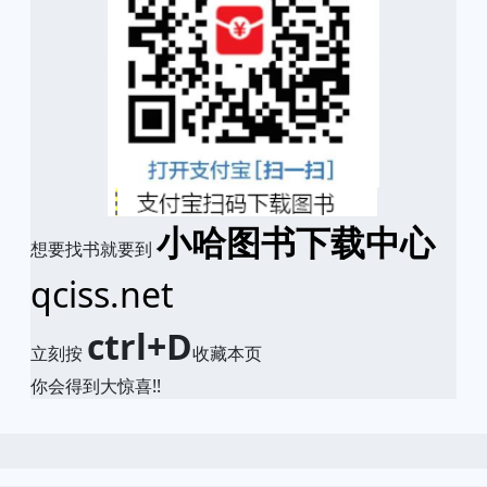
小哈图书下载中心
想要找书就要到
qciss.net
ctrl+D
立刻按
收藏本页
你会得到大惊喜!!