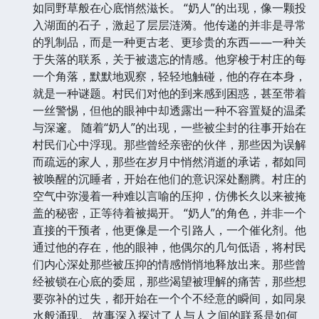
如同野草般在心底悄然滋长。 “奶人”的出现，像一颗投
入湖面的石子，激起了层层涟漪。他传递的并非是寻常
的乳制品，而是一种更古老、更珍贵的东西——一种关
于失落的联系，关于被遗忘的情感。他穿梭于村庄的每
一个角落，默默地观察，轻轻地触碰，他的存在本身，
就是一种谜题。村民们对他的到来感到困惑，甚至带着
一丝警惕，但他的眼神中却透露出一种不容置疑的温柔
与深邃。 随着“奶人”的出现，一些被尘封的往事开始在
村民们心中浮现。那些曾经亲密的伙伴，那些因为误解
而疏远的家人，那些在岁月中悄然消逝的承诺，都如同
被唤醒的沉睡者，开始在他们的意识深处翻腾。村庄的
空气中弥漫着一种难以言喻的压抑，仿佛长久以来被掩
盖的秘密，正等待着被揭开。 “奶人”的角色，并非一个
直接的干预者，他更像是一个引路人，一个催化剂。他
通过他的存在，他的眼神，他偶尔的几句低语，将村民
们内心深处那些被压抑的情感悄悄地释放出来。那些曾
经被锁在心底的委屈，那些渴望被理解的痛苦，那些想
要弥补的过失，都开始在一个个不经意的瞬间，如同泉
水般涌现。 故事深入探讨了人与人之间的联系是如何