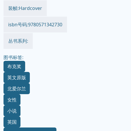
装帧:Hardcover
isbn号码:9780571342730
丛书系列:
图书标签:
布克奖
英文原版
北爱尔兰
女性
小说
英国