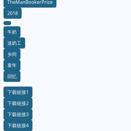
TheManBookerPrize
2018
牛奶
送奶工
乡间
童年
回忆
下载链接1
下载链接2
下载链接3
下载链接4