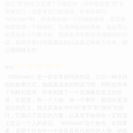
现让“我”的生活充满了不确定性，同时也迫使“我”去
审视自己，去思考自己的选择。作者在描写
“Milkman”时，并没有给他一个明确的身份，而是将
他塑造成一个模糊的、充满神秘感的形象，这反而让
他更加令人印象深刻。我喜欢书中那些充满隐喻的对
话，那些字里行间透露出的社会禁忌和权力斗争，都
让我回味无穷。
☆
☆
☆
☆
☆
评分
《Milkman》是一部非常独特的作品，它以一种非传
统的叙事方式，挑战着读者的阅读习惯，同时也带来
了别样的思考。作者构建了一个充满象征意义的世
界，在那里，每一个人物，每一个事件，都指向更深
层次的含义。我尤其喜欢书中对“名字”和“身份”的探
讨，它揭示了语言的力量，以及名字如何在一定程度
上定义一个人的命运。 “Milkman”这个角色，在我看
来，是那个社会中一个非常具有代表性的人物。他既