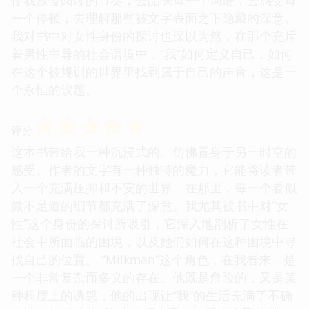
使我放慢阅读的节奏，去品味每一个词语，去感受每
一个停顿，去理解那些被文字表面之下隐藏的深意。
我对书中对女性身份的探讨也深以为然，在那个充斥
着男性主导的社会语境中，“我”如何定义自己，如何
在这个被规训的世界里找到属于自己的声音，这是一
个永恒的议题。
☆
☆
☆
☆
☆
评分
这本书带给我一种沉浸式的、仿佛置身于另一时空的
感受。作者的文字有一种独特的魔力，它能将读者带
入一个充满压抑和不安的世界，在那里，每一个看似
微不足道的细节都充满了深意。我尤其被书中对“女
性”这个身份的探讨所吸引，它深入地剖析了女性在
社会中所面临的困境，以及她们如何在这种困境中寻
找自己的位置。 “Milkman”这个角色，在我看来，是
一个非常复杂而多义的存在。他既是危险的，又是某
种程度上的诱惑，他的出现让“我”的生活充满了不确