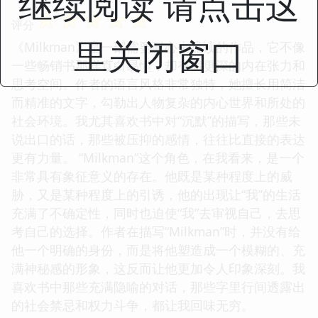
继续阅读 请点击这
☆
☆
☆
☆
☆
评分
里关闭窗口
《Milkman》是一部需要耐心去品读的作品，它不像
一些畅销书那样直白易懂，却有着更深的内在张力和
思考空间。作者的语言风格非常独特，她擅长用简洁
而精准的文字，勾勒出人物复杂的内心世界和所处的
社会环境。我尤其喜欢书中对“沉默”的描写，那些未
说出口的话，那些被压抑的感情，往往比直接的表达
更有力量。 “Milkman”这个角色，在我看来，是一个
非常具有象征意义的存在。他既是某种程度上的威
胁，又是某种程度上的引诱，他的出现让“我”的生活
充满了不确定性，同时也迫使“我”去审视自己，去思
考自己的选择。作者在描写“Milkman”时，并没有给
他一个明确的身份，而是将他塑造成一个模糊的、充
满神秘感的形象，这反而让他更加令人印象深刻。我
喜欢书中那些充满隐喻的对话，那些字里行间透露出
的社会禁忌和权力斗争，都让我回味无穷。