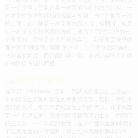
是一个个体，更象征着一种普遍存在的权力结构，一
种对女性身体和情感的觊觎与控制。书中对他每一次
的出现，都伴随着一种无形的压迫感，但同时，他又
以一种令人捉摸不透的方式，成为了“我”生活中的一
个重要的、尽管是令人不安的存在。我反复回味书中
那些关于“规矩”和“界限”的讨论，它们并非由明确的
法律条文构成，而是由社会习俗、道德绑架和人们内
心的恐惧所编织而成。
☆
☆
☆
☆
☆
评分
在拿起《Milkman》之前，我从未想象过自己会被一
个如此陌生又如此贴近的视角所吸引，它以一种近乎
潜行的方式，悄无声息地渗透进我的意识。作者构建
了一个充满压抑、潜规则和隐秘秩序的世界，而我们
的主人公，一个年轻的女性，在这个世界里如同漂浮
于无形水面的一片落叶，努力维持着她那脆弱的平