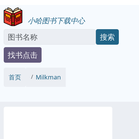
小哈图书下载中心
搜索
找书点击
首页
Milkman