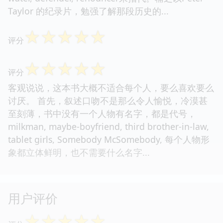
Taylor 的纪录片，勉强了解那段历史的...
☆
☆
☆
☆
☆
评分
☆
☆
☆
☆
☆
评分
客观说说，这本书大概不适合每个人，要么喜欢要么
讨厌。 首先，叙述口吻不是那么令人愉悦，冷漠甚
至刻薄，书中没有一个人物有名字，都是代号，
milkman, maybe-boyfriend, third brother-in-law,
tablet girls, Somebody McSomebody, 每个人物形
象都立体鲜明，也不需要什么名字...
用户评价
☆
☆
☆
☆
☆