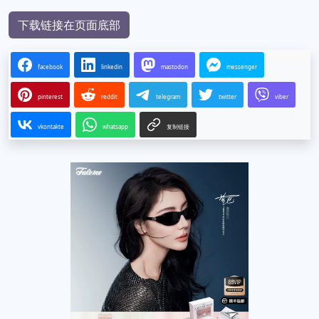
下载链接在页面底部
facebook
linkedin
mastodon
messenger
pinterest
reddit
telegram
twitter
viber
vkontakte
whatsapp
复制链接