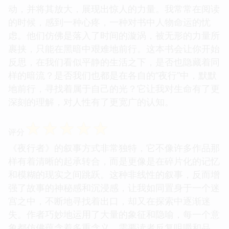
动，并将其放大，展现出惊人的力量。我常常在阅读
的时候，感到一种心疼，一种对书中人物命运的忧
虑。他们仿佛是落入了时间的漩涡，被无形的力量所
裹挟，只能在黑暗中艰难地前行。这本书会让你开始
反思，在我们看似平静的生活之下，是否也隐藏着同
样的暗流？是否我们也都是在各自的“夜行”中，默默
地前行，寻找着属于自己的光？它让我对生命有了更
深刻的理解，对人性有了更宽广的认知。
☆
☆
☆
☆
☆
评分
《夜行者》的叙事方式非常独特，它不像许多作品那
样有着清晰的起承转合，而是更像是在碎片化的记忆
和模糊的现实之间跳跃。这种非线性的叙事，反而增
强了故事的神秘感和沉浸感，让我如同置身于一个迷
宫之中，不断地寻找着出口，却又在探索中逐渐迷
失。作者巧妙地运用了大量的象征和隐喻，每一个意
象都仿佛蕴含着多重含义，需要读者反复咀嚼和品