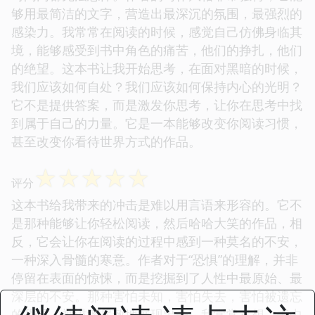
够用最简洁的文字，营造出最深沉的氛围，最强烈的
感染力。我常常在阅读的时候，感觉自己仿佛身临其
境，能够感受到书中角色的痛苦，他们的挣扎，他们
的绝望。这本书让我开始思考，在面对黑暗的时候，
我们应该如何自处？我们应该如何保持内心的光明？
它不是提供答案，而是激发你思考，让你在思考中找
到属于自己的力量。它是一本能够改变你阅读习惯，
甚至改变你看待世界方式的作品。
☆
☆
☆
☆
☆
评分
这本书给我带来的冲击是难以用言语来形容的。它不
是那种能够让你轻松阅读，然后哈哈大笑的作品，相
反，它会让你在阅读的过程中感到一种莫名的不安，
一种深入骨髓的寒意。作者对于“恐惧”的理解，并非
停留在表面的惊悚，而是挖掘到了人性中最原始、最
深层的不安。那种害怕未知，害怕失去，害怕被遗忘
的恐惧，被淋漓尽致地展现出来。我常常在想，书中