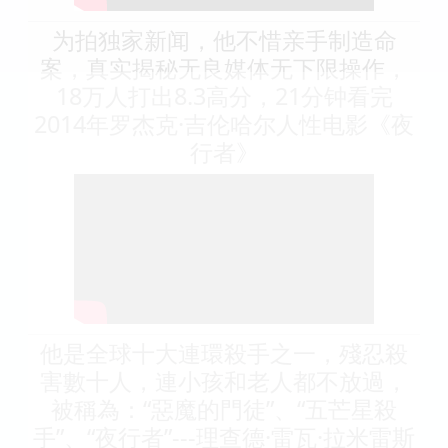
为拍独家新闻，他不惜亲手制造命
案，真实揭秘无良媒体无下限操作，
18万人打出8.3高分，21分钟看完
2014年罗杰克·吉伦哈尔人性电影《夜
行者》
他是全球十大連環殺手之一，殘忍殺
害數十人，連小孩和老人都不放過，
被稱為：“惡魔的門徒”、“五芒星殺
手”、“夜行者”---理查德·雷瓦·拉米雷斯