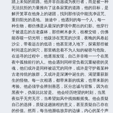
踏上未知的前路。他并非自愿成为夜行者，而是被一种
无法抗拒的力量推向了这条寂寞的道路，他的目标，是
解开笼罩在他身上的谜团，找到那传说中能洗净诅咒、
重归阳光的圣地。 旅途中，他遇到的每一个人，每一
种生物，都仿佛是从最深的梦境中爬出的幻影。他穿行
于被遗忘的古老森林，那些树木参天，枝桠交错，仿佛
能吞噬一切光明；他跋涉在荒芜的沙漠，夜晚的风卷起
沙尘，带着远古的低语；他甚至潜入地下，探索那些被
时间遗忘的洞穴，那里栖息着不为人知的秘密与危险。
在追寻的过程中，他逐渐发现，自己并非唯一一个在黑
夜中孤独前行的人。他会遇到同样背负着沉重秘密的灵
魂，他们或许是同样被诅咒的同伴，或许是守护着某种
古老传统的族群，又或许是深渊中诞生的、渴望重获新
生的怪物。每一次相遇，都带来新的线索，也带来新的
考验。他必须学会辨别善恶，区分忠诚与背叛，因为在
黑夜中，伪装比比皆是。 他会经历绝望的时刻，当黑
夜似乎无穷无尽，当希望如风中残烛般摇曳。他会质疑
自己的选择，质疑这趟旅程的意义，甚至质疑自己存在
的价值。然而，每当他濒临放弃的边缘，内心的某个声