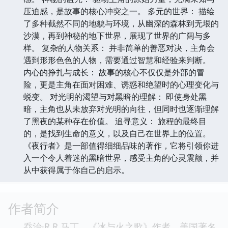
压迫感，是故事的核心冲突之一。 多元的世界： 描绘
了多种截然不同的地貌与环境，从幽深的森林到无垠的
沙漠，再到神秘的地下世界，展现了世界的广阔与多
样。 复杂的人物关系： 并非简单的善恶对决，主角会
遇到形形色色的人物，需要通过智慧和经验来判断。
内心的挣扎与成长： 故事的核心不仅仅是外部的冒
险，更是主角在面对困难、诱惑和绝望时的心理变化与
蜕变。 对光明的渴望与对黑暗的理解： 即使身处黑
暗，主角也从未放弃对光明的向往，但同时也逐渐理解
了黑夜的某种存在价值。 追寻意义： 旅程的最终目
的，是找到生命的意义，以及自己在世界上的位置。
《夜行者》是一部值得细细品味的著作，它将引领你进
入一个令人着迷的黑暗世界，感受主角的心灵震颤，并
从中获得属于你自己的启示。
作者简介
乔治·R.R.马丁，《冰与火之歌》作者。美国著名