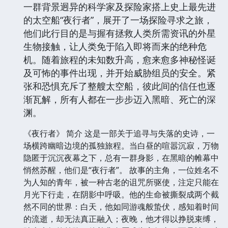
一群背景迥异的科学家及探险家搭上史上最先进
的太空船“夜行者”，展开了一场探险寻求之旅，
他们此行目的是与握有拯救人类所需资讯的外星
生物接触，让人类免于陷入即将而来的绝种危
机。随着旅程的未知数升高，愈来愈多神秘怪诞
及可怖的事件出现，并开始威胁组员的安全。紧
张和恐惧充斥了整艘太空船，彼此间的信任也逐
渐瓦解，所有人都在一步步迈入黑暗、死亡的深
渊。
《夜行者》 简介 这是一部关于追寻与失落的史诗，一
场横跨幽暗边境的孤独旅程。当白昼的喧嚣沉寂，万物
隐匿于沉沉夜幕之下，总有一群身影，在黑暗的帷幕中
悄然苏醒，他们是“夜行者”。 故事的主角，一位姓名不
为人知的青年，被一种古老的诅咒所驱使，注定只能在
月光下行走，在阴影中呼吸。他的生命被撕裂成两个截
然不同的世界：白天，他如同游魂般蛰伏，感知着时间
的流逝，却无法真正融入；夜晚，他才得以挣脱束缚，