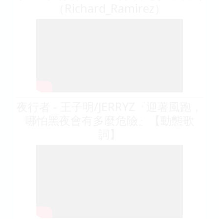
（Richard_Ramirez）
夜行者 - 王子明/JERRYZ『迎著風跑，
哪怕黑夜會有多麼危險』【動態歌
詞】