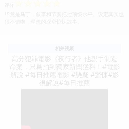
☆
☆
☆
☆
☆
评分
毕竟是马丁，叙事和节奏把控顶级水平。设定其实也
很不错啦，理想的深空惊悚故事。
相关视频
高分犯罪電影《夜行者》他親手制造
命案，只爲拍到獨家新聞猛料！#電影
解說 #每日推薦電影 #懸疑 #驚悚#影
視解說#每日推薦