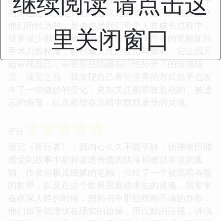
继续阅读 请点击这
的角色是否就是我们内心深处某些不愿面对的投射？
他们所经历的，是否也是我们每个人在成长过程中，
里关闭窗口
或多或少都曾体验过的迷茫和痛苦？作者的笔触如同
手术刀般精准，解剖着人性的复杂与脆弱。它让我开
始审视自己，审视那些隐藏在理性外壳下的情感暗
流。读完之后，我发现自己看待世界的方式似乎也发
生了一些微妙的变化，更加关注那些被忽视的、被遗
忘的角落，以及那些在黑暗中默默承受的灵魂。
☆
☆
☆
☆
☆
评分
读完《夜行者》，我内心久久不能平静，仿佛依旧能
感受到故事中那种渗透骨髓的阴冷和难以名状的孤
独。作者用极其细腻的笔触，描绘了一个被黑暗吞噬
的世界，以及在这个世界里艰难求生的灵魂。我常常
在夜深人静的时候，想起书中那些模糊不清的身影，
他们似乎就潜伏在现实的边缘，用沉默的注视，诉说