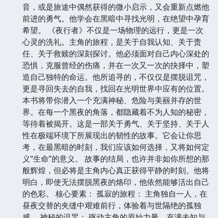
音，或是旅途中偶然获得的微小启示，又会重新点燃他
前进的勇气。他学会在黑暗中寻找光明，在绝望中孕育
希望。 《夜行者》不仅是一场物理的远行，更是一次
心灵的洗礼。主角的旅程，是关于自我认知、关于责
任、关于救赎的深刻探讨。他必须面对自己内心深处的
恐惧，克服曾经的伤痛，并在一次又一次的抉择中，塑
造自己独特的命运。他所追寻的，不仅仅是摆脱诅咒，
更是寻回失去的自我，找回在光明世界中应有的位置。
本书将带你潜入一个充满神秘、危险与美丽并存的世
界。在每一个黑夜的角落，都隐藏着不为人知的秘密，
等待着被揭开。这是一部关于勇气、关于坚持、关于人
性在极端环境下所展现出的韧性的故事。它会让你思
考，在最黑暗的时刻，我们应该如何选择，又将如何定
义“生命”的意义。 故事的结局，也许并非如你所想的那
般辉煌，但必将是主角内心真正获得平静的时刻。他将
明白，即使无法摆脱黑夜的烙印，他依然能够活出自己
的色彩。 核心要素： 孤寂的旅程： 主角独自一人，在
昼夜交替的夹缝中艰难前行，体验着与世隔绝的孤独
感。 神秘的诅咒： 驱动主角的原始力量，充满未知与