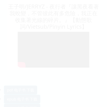
王子明/JERRYZ - 夜行者『讓黑夜看著
我蛻變，不管彼此有多危險，我正在
收集著光線的碎片。』【動態歌
詞/Vietsub/Pinyin Lyrics】
pdf 电子书 下载
epub 电子书 下载