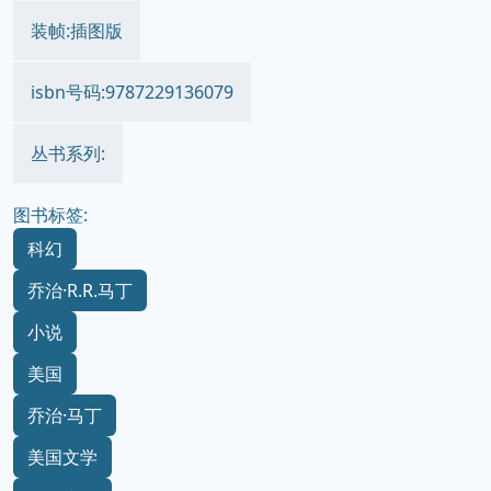
装帧:插图版
isbn号码:9787229136079
丛书系列:
图书标签:
科幻
乔治·R.R.马丁
小说
美国
乔治·马丁
美国文学