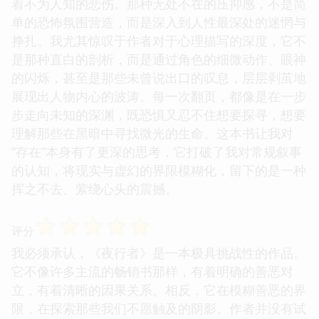
着不为人知的悲伤。那种无处不在的压抑感，不是简
单的恐怖氛围营造，而是深入到人性最深处的迷惘与
挣扎。我尤其惊叹于作者对于心理描写的深度，它不
是那种直白的剖析，而是通过角色的细微动作、眼神
的闪烁，甚至是那些未曾说出口的叹息，层层剥茧地
展现出人物内心的波涛。每一次翻页，都像是在一步
步走向未知的深渊，既恐惧又忍不住想要探寻，想要
理解那些在黑暗中寻找微光的生命。这本书让我对
“存在”本身有了更深的思考，它打破了我对常规叙事
的认知，将现实与虚幻的界限模糊化，留下的是一种
挥之不去、萦绕心头的震撼。
☆
☆
☆
☆
☆
评分
我必须承认，《夜行者》是一本极具挑战性的作品。
它不像许多主流的畅销书那样，有着明确的善恶对
立，有着清晰的因果关系。相反，它在模糊善恶的界
限，在探索那些我们不愿触及的阴影。作者并没有试