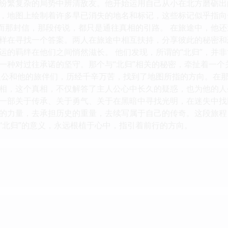
纷繁复杂的局势中辨清敌友。他开始运用自己从小在北方磨砺出
，地图上绘制着许多早已消失的地名和标记，这些标记似乎指向
，而那封信，那段传说，都只是通往真相的引路。 在旅途中，他还
样在寻找一个答案。两人在旅途中相互扶持，分享彼此的秘密和
运的羁绊在他们之间悄然滋长。 他们发现，所谓的“北归”，并
一种对过往承诺的坚守。那个与“北归”相关的秘密，牵扯着一
人公和他的旅伴们，历经千辛万苦，找到了地图所指的方向。在
相，这个真相，不仅解答了主人公心中长久的疑惑，也为他的人生
一部关于传承、关于勇气、关于在黑暗中寻找光明，在迷失中找
的力量，去承担历史的重量，去续写属于自己的传奇。这段旅程
“北归”的意义，永远根植于心中，指引着前行的方向。