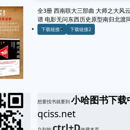
全3册 西南联大三部曲 大师之大风
谱 电影无问东西历史原型南归北渡
下载链接1
下载链接2
小哈图书下载
想要找书就要到
qciss.net
ctrl+D
立刻按
收藏本页