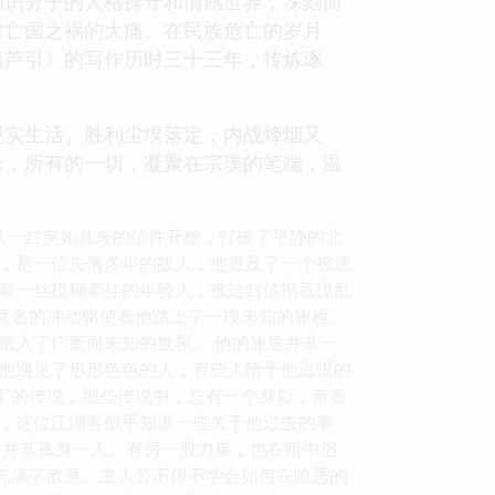
知识分子的人格操守和情感世界，深刻而
对亡国之祸的大痛。在民族危亡的岁月
葫芦引》的写作历时三十三年，抟炼琢
现实生活。胜利尘埃落定，内战烽烟又
缘，所有的一切，凝聚在宗璞的笔端，温
从一封突如其来的信件开始，打破了平静的北
，是一位失落多年的故人，他提及了一个被遗
揣着一丝模糊牵挂的年轻人，被这封信彻底搅乱
股莫名的冲动驱使着他踏上了一段未知的旅程。
踏入了广袤而未知的世界。 他的旅途并非一
他遇见了形形色色的人，有些人给予他温暖的
归”的传说，那些传说中，总有一个身影，带着
，这位江湖客似乎知道一些关于他过去的事
己并非孤身一人。有另一股力量，也在暗中追
至充满了敌意。主人公不得不学会如何在险恶的