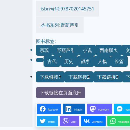
isbn号码:9787020145751
丛书系列:野葫芦引
图书标签:
宗璞
野葫芦引
小说
西南联大
古代
历史
战争
人物
长篇
下载链接1
下载链接2
下载链接3
下载链接在页面底部
facebook
linkedin
mastodon
mes
twitter
viber
vkontakte
whatsapp