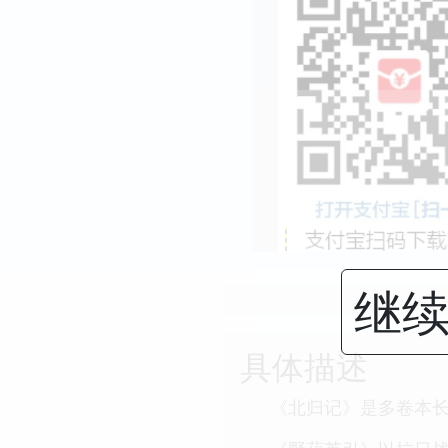
继续
具体描述
《北归记》是多卷本