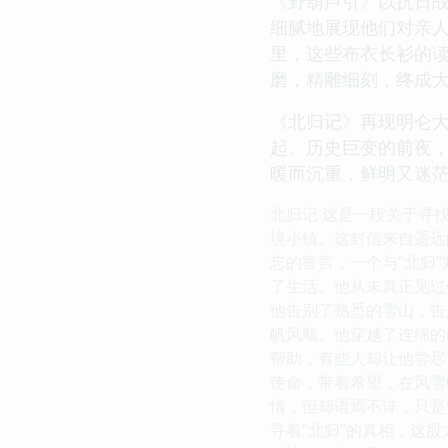
《野葫芦引》以抗日
细腻地展现他们对亲
里，这些布衣长衫的
磨，精雕细刻，终成
《北归记》再现明仑
起。历史巨变的前夜
暖而沉重，鲜明又迷
北归记 这是一段关于寻
境小镇。这封信来自遥远
忘的誓言，一个与“北归
了生活。他从未真正见过
他告别了熟悉的雪山，告
帆风顺。他穿越了连绵的
帮助，有些人却让他尝尽
使命，带着希望，在风雪
情，但却语焉不详，只是
寻着“北归”的真相，这