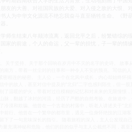
战争时期西南联合大学的生活为背景，生动地刻画了中国
人朋友的大善、对祖国民族的大爱、对入侵之敌的大恨、
读书人为中华文化源流不绝忘我奋斗直至牺牲生命。《野
大器。
大学师生结束八年颠沛流离，返回北平之后，纷繁错综的
，国家的前途，个人的命运，父一辈的担忧，子一辈的情
茫。
找、关于坚持、关于那个回响在岁月中不灭的名字的史诗。 故事
的南方，带着一丝尘封的往事和一种令人不安的预兆。写信的人
”紧密相连的秘密。 主人公，一个在北风中成长，内心却始终怀
信中的故人，甚至对信中提及的“北归”二字也感到陌生，但一
别了温暖的炉火，带着对过往模糊的记忆和对未来的无限憧憬，
山脉，翻越了冰封的河流，经历了严酷的自然考验。在旅途中，
了冷漠和欺骗。他曾在一个古老的村落中，听老人讲述关于“北
中前行。他曾在一个繁华的都市里，遇见一位身怀绝技的江湖客
留下了一句意味深长的指引。 随着旅程的深入，主人公发现自
股力量充满神秘和危险，他们的目的似乎与主人公截然不同，甚