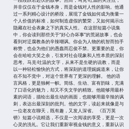
并非仅仅在于金钱本身，而是金钱对人性的影响。他通
过一系列精心设计的桥段，展现了金钱如何成为衡量一
个人价值的标准，如何制造虚假的繁荣，又如何揭示出
隐藏在社会表象之下的真实人性。 在这部短篇小说集
中，你会读到那些关于“好心办坏事”的荒诞故事，也会
看到对迂腐教条的辛辣嘲讽。你会为人物的机智而拍手
称赞，也会为他们的愚蠢而忍俊不禁。更重要的是，你
会在哈哈大笑之余，引发对社会现象和人性本质的深刻
思考。马克·吐温的文字，从来不是生硬的说教，而是
以一种轻松愉快的方式，将深刻的道理娓娓道来，让你
在不知不觉中，对这个世界有了更深的理解。 他的语
言风格，更是独树一帜。简练、生动、富有韵味，充满
了口语化的魅力，却又不失文学的精致。他能够用最朴
素的词语，描绘出最生动的画面，也能够用最辛辣的讽
刺，表达出最深刻的批判。他的文字，读起来就像是与
一位老友在聊天，既有趣，又发人深省。 《百万英
镑》短篇小说精选，不仅是一次阅读的享受，更是一次
心灵的洗礼。它让我们重新审视金钱的意义，重新认识