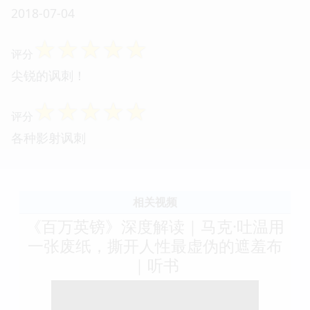
2018-07-04
☆
☆
☆
☆
☆
评分
尖锐的讽刺！
☆
☆
☆
☆
☆
评分
各种影射讽刺
相关视频
《百万英镑》深度解读｜马克·吐温用
一张废纸，撕开人性最虚伪的遮羞布
｜听书