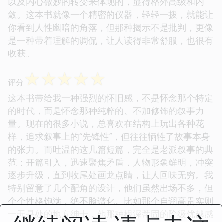
以及内心微妙的转变来体现的，显得格外高级和内
敛。这本书就像一个精密的仪器，轻轻一拨，就能让
你看到人性幽暗的角落，但那种揭示不是批判，更像
是一种带着理解的调侃，让人读得非常舒服，也很有
收获。
☆
☆
☆
☆
☆
评分
这本书带给我一种强烈的怀旧感，不是怀念那个特定
的时代，而是怀念那种纯粹的、不加修饰的叙事力
量。现在的很多小说，总喜欢在结构上玩出各种花
样，追求叙事上的“先锋性”，但往往牺牲了故事本身
的张力。而吐温的这几篇短篇，完全是老派叙事的典
范：开篇引入，迅速聚焦矛盾，人物形象鲜明，冲突
逐步升级，直到收尾处画龙点睛，让人回味无穷。我
特别留意了几个配角的设计，他们虽然出场不多，但
个个性格饱满，绝不脸谱化。比如那个自诩高贵实则
一无是处的地方绅士，他那种根深蒂固的阶级优越感