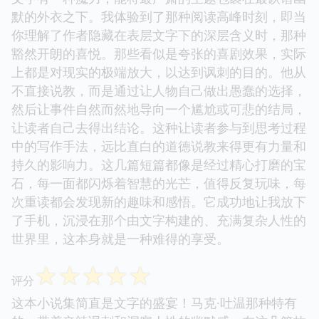
默的外衣之下。我体验到了那种阅读高峰时刻，即当
你理解了作者隐藏在表层文字下的深层含义时，那种
豁然开朗的喜悦。那些看似是夸张的喜剧效果，实际
上都是对现实的极端放大，以达到讽刺的目的。他从
不直接说教，而是通过让人物自己做出愚蠢的选择，
然后让事件自然而然地导向一个尴尬或可悲的结局，
让读者自己去得出结论。这种让读者参与到思考过程
中的写作手法，远比直白的道德说教来得更有力量和
持久的影响力。这几篇短篇都像是经过精心打磨的宝
石，每一面都闪烁着智慧的光芒，值得反复玩味，每
次重读都会发现新的趣味和感悟。它成功地让我放下
了手机，沉浸在那个由文字构建的、充满复杂人性的
世界里，这本身就是一种难得的享受。
☆
☆
☆
☆
☆
评分
这本小说集简直是文字的盛宴！马克·吐温那种特有