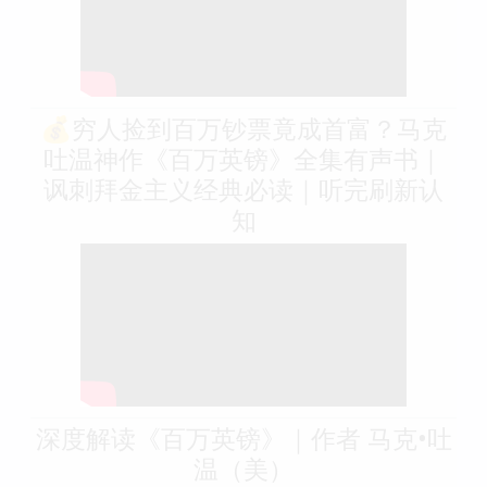
💰穷人捡到百万钞票竟成首富？马克
吐温神作《百万英镑》全集有声书｜
讽刺拜金主义经典必读｜听完刷新认
知
深度解读《百万英镑》｜作者 马克•吐
温（美）