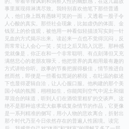
的、带着辛辣讽刺和洞察人性的幽默感，在这几篇故
事里展现得淋漓尽致。我特别喜欢他笔下那些普通
人，他们身上既有愚昧可笑的一面，又透着一股子令
人心酸的真实。那些社会现象，比如虚伪的体面、金
钱至上的价值观，被他用一种看似轻描淡写实则一针
见血的方式揭示出来。读起来一点也不觉得沉闷，反
而常常让人会心一笑，笑过之后又陷入沉思。那种感
觉就像是，你正在和一个非常聪明、有点刻薄但又充
满慈悲心的老朋友聊天，他把世界的真相用最有趣的
方式讲给你听。故事的节奏把握得极佳，情节推进自
然而然，即便是一些看似荒诞的桥段，在吐温的叙述
下也显得逻辑自洽，让人心服口服。他构建的那个美
国小镇的氛围，栩栩如生，你能闻到空气中泥土和烟
草混合的味道，听到人们在酒馆里粗犷的交谈声。这
绝不是那种追求宏大叙事或复杂情节的作品，它更像
是一系列精准的侧写，用小人物的悲欢离合，折射出
那个时代乃至今日依然存在的普遍人性困境。读完
后，我感觉自己对“体面”和“财富”的理解又多了一层