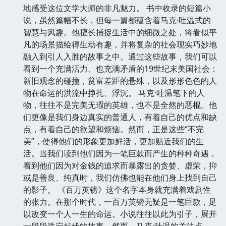
地感受这位文学大师的非凡魅力。 书中收录的短篇小
说，虽然篇幅不长，但每一篇都蕴含着马克·吐温式的
智慧与风趣。他擅长捕捉生活中的细微之处，将看似平
凡的场景描绘得生动有趣，并将复杂的社会现实巧妙地
融入到引人入胜的故事之中。通过这些故事，我们可以
看到一个充满活力、也充满矛盾的19世纪末美国社会：
新旧观念的碰撞，贫富差距的悬殊，以及形形色色的人
物在命运的洪流中挣扎、浮沉。 马克·吐温笔下的人
物，往往不是完美无瑕的英雄，也不是全然的恶棍。他
们更像是我们身边真实的普通人，有着自己的优点和缺
点，有着自己的欲望和烦恼。然而，正是这些“不完
美”，使得他们的形象更加鲜活，更加贴近我们的生
活。当我们读到他们因为一笔巨款而产生的种种奇遇，
看到他们因为对金钱的追求而暴露出的贪婪、虚荣，抑
或是善良、纯真时，我们仿佛也能在他们身上找到自己
的影子。 《百万英镑》这个名字本身就充满着戏剧性
的张力。在那个时代，一百万英镑无疑是一笔巨款，足
以改变一个人一生的命运。小说往往以此为引子，展开
一段段跌宕起伏的故事。然而，马克·吐温的关注点，