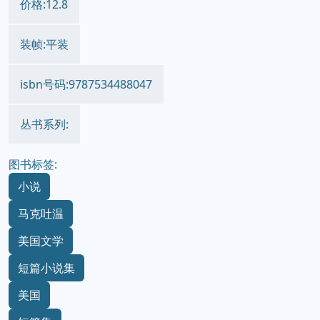
价格:12.8
装帧:平装
isbn号码:9787534488047
丛书系列:
图书标签:
小说
马克吐温
美国文学
短篇小说集
美国