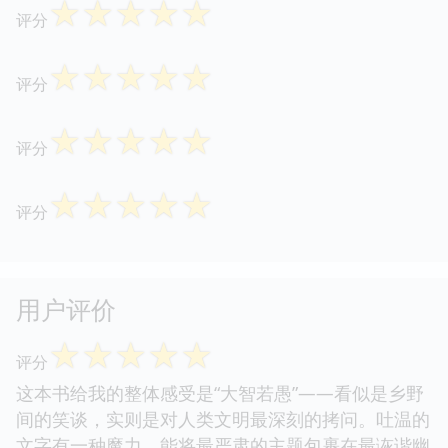
☆
☆
☆
☆
☆
评分
☆
☆
☆
☆
☆
评分
☆
☆
☆
☆
☆
评分
☆
☆
☆
☆
☆
评分
用户评价
☆
☆
☆
☆
☆
评分
这本书给我的整体感受是“大智若愚”——看似是乡野
间的笑谈，实则是对人类文明最深刻的拷问。吐温的
文字有一种魔力，能将最严肃的主题包裹在最诙谐幽