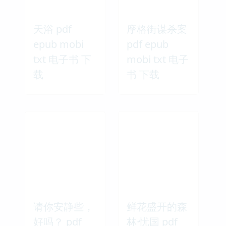
天浴 pdf
摩格街谋杀案
epub mobi
pdf epub
txt 电子书 下
mobi txt 电子
载
书 下载
请你安静些，
鲜花盛开的森
好吗？ pdf
林·忧国 pdf