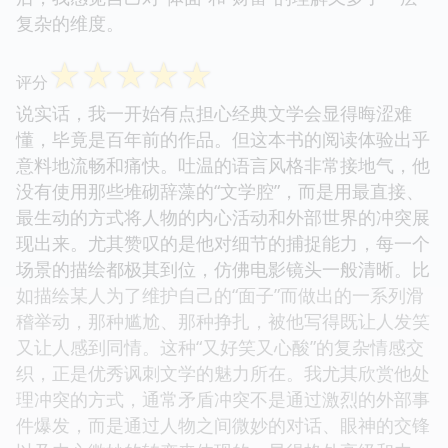
复杂的维度。
☆
☆
☆
☆
☆
评分
说实话，我一开始有点担心经典文学会显得晦涩难
懂，毕竟是百年前的作品。但这本书的阅读体验出乎
意料地流畅和痛快。吐温的语言风格非常接地气，他
没有使用那些堆砌辞藻的“文学腔”，而是用最直接、
最生动的方式将人物的内心活动和外部世界的冲突展
现出来。尤其赞叹的是他对细节的捕捉能力，每一个
场景的描绘都极其到位，仿佛电影镜头一般清晰。比
如描绘某人为了维护自己的“面子”而做出的一系列滑
稽举动，那种尴尬、那种挣扎，被他写得既让人发笑
又让人感到同情。这种“又好笑又心酸”的复杂情感交
织，正是优秀讽刺文学的魅力所在。我尤其欣赏他处
理冲突的方式，通常矛盾冲突不是通过激烈的外部事
件爆发，而是通过人物之间微妙的对话、眼神的交锋