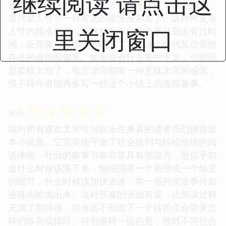
继续阅读 请点击这
被吐温写得入木三分，让人恨得牙痒痒，但也知道，
这只是人性中一种常见的傲慢投射罢了。这种对复杂
里关闭窗口
人性的精准把握，让这些百年前的故事丝毫没有过时
感，反而像一面镜子，照出了我们这个时代某些依然
存在的虚伪和偏见。如果说有什么美中不足，可能就
是篇幅太短了，每次读完都有一种意犹未尽的感觉，
恨不得作者能再多写一些这个小镇上的逸闻趣事。
☆
☆
☆
☆
☆
评分
我向所有喜欢文学性与娱乐性兼具的读者强烈推荐这
本小说集。它完美地平衡了社会批判与轻松愉快的阅
读体验。吐温的叙事节奏非常具有感染力，他似乎知
道什么时候该慢下来，细细描摹一个表情或一个场景
的细节，什么时候该加快语速，将一系列突发事件如
连珠炮般抛出来。这种节奏的张弛有度，让阅读过程
充满了期待感，你永远不知道下一个转折点会带来怎
样的惊喜或惊吓。特别值得一提的是，他对不同社会