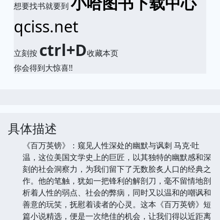
小哈图书下载中心
想要找书就要到
qciss.net
ctrl+D
立刻按
收藏本页
你会得到大惊喜!!
具体描述
《百万英镑》：窥见人性深处的幽默与讽刺 马克·吐
温，这位美国文学史上的巨匠，以其独特的幽默感和深
刻的社会洞察力，为我们留下了无数脍炙人口的经典之
作。他的笔触，犹如一把锋利的解剖刀，毫不留情地剖
析着人性的弱点、社会的弊病，同时又以温和的嘲讽和
善意的玩笑，抚慰着读者的心灵。这本《百万英镑》短
篇小说精选，便是一次绝佳的机会，让我们得以近距离