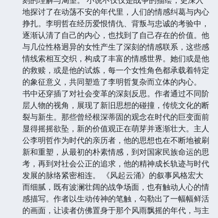
刻的理解与渴望。 小说不仅仅是战争的描绘，更深入
地探讨了在动荡不安的年代里，人们的情感纠葛与内心
挣扎。李明哲在经历爱恨情仇、背叛与忠诚的考验中，
逐渐认清了自己的内心，也找到了自己存在的价值。他
与几位性格迥异的女性产生了深刻的情感联系，这些感
情线索相互交织，构成了丰富的情感世界。她们或是他
的救赎，或是他的试炼，每一个女性角色都承载着特定
的象征意义，共同塑造了李明哲复杂而立体的内心。
书中还穿插了对社会变革的深刻反思。作者通过不同阶
层人物的视角，展现了新旧思想的碰撞，传统文化的断
裂与新生。那些曾经根深蒂固的观念在时代的巨变面前
显得摇摇欲坠，新的价值观正在萌芽并逐渐壮大。主人
公李明哲作为时代的亲历者，他的思想也在不断地被刷
新和重塑，从最初的朴素情感，到对国家民族命运的思
考，再到对社会公正的追求，他的精神成长轨迹与时代
发展的脉络紧密相连。 《风起云涌》的叙事风格宏大
而细腻，既有波澜壮阔的战争场面，也有触动人心的情
感描写。作者以生动传神的笔触，勾勒出了一幅幅鲜活
的画面，让读者仿佛置身于那个风雨飘摇的年代，与主