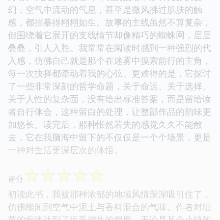
幻，空气中流动的气息，甚至是微风拂过肌肤的触
感，都描摹得栩栩如生。故事的主线虽然不算复杂，
但围绕着它展开的支线情节却像精巧的蜘蛛网，层层
叠叠，引人入胜。我常常在阅读时感到一种强烈的代
入感，仿佛自己就是那个在迷雾中摸索前行的主角，
每一次抉择都牵动着我的心弦。更难得的是，它探讨
了一些非常深刻的哲学命题，关于命运、关于选择、
关于人性的复杂面，没有给出标准答案，而是留给读
者自行体会，这种留白的处理，让整部作品的韵味更
加悠长。读完后，那种怅然若失的感觉久久不能散
去，它在我脑海中留下的不仅仅是一个个场景，更是
一种对生活更深层次的体悟。
☆
☆
☆
☆
☆
评分
初读此书，我被那种浓郁的地域风情深深吸引住了，
仿佛能闻到空气中泥土与香料混合的气味。作者对细
节的痴迷达到了近乎偏执的程度，无论是某个小镇的