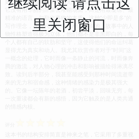
继续阅读 请点击这
如同冰雪初融时洒落的阳光，带着一种疏离的美感。
它没有用华丽的辞藻去堆砌场面，而是用最凝练、最
精准的语言，勾勒出事物的本质。这种“少即是多”的
里关闭窗口
写作理念，在当代文学中是相当难得的。故事中的人
物性格塑造得极为立体，他们都不是非黑即白的，每
个人都有自己的软肋和坚守，这使得他们的命运纠葛
显得尤为真实和动人。我尤其欣赏作者对于“时间”这
一概念的处理，它时而像一条静止的河流，时而像奔
腾的激流，对人物心理的冲击和影响被描绘得淋漓尽
致。读到后半部分，我甚至能感受到那种时间流逝带
来的无力和宿命感，这种情绪的感染力是极其强大
的。它像一坛陈年的老酒，初尝平淡，回味无穷，每
一次重读都会有新的感悟，因为它触及的是人类共通
的情感内核。
☆
☆
☆
☆
☆
评分
这本书的结构安排简直是神来之笔，它采用了多重视