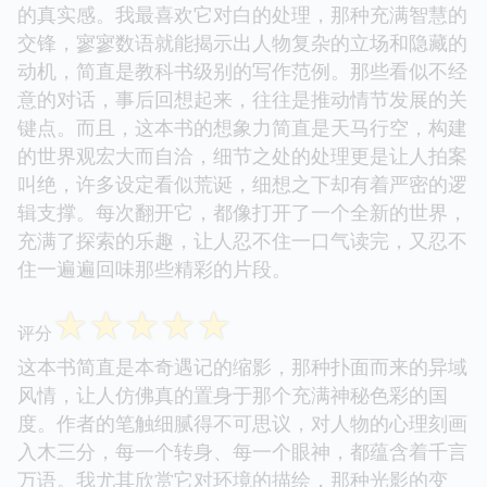
的真实感。我最喜欢它对白的处理，那种充满智慧的
交锋，寥寥数语就能揭示出人物复杂的立场和隐藏的
动机，简直是教科书级别的写作范例。那些看似不经
意的对话，事后回想起来，往往是推动情节发展的关
键点。而且，这本书的想象力简直是天马行空，构建
的世界观宏大而自洽，细节之处的处理更是让人拍案
叫绝，许多设定看似荒诞，细想之下却有着严密的逻
辑支撑。每次翻开它，都像打开了一个全新的世界，
充满了探索的乐趣，让人忍不住一口气读完，又忍不
住一遍遍回味那些精彩的片段。
☆
☆
☆
☆
☆
评分
这本书简直是本奇遇记的缩影，那种扑面而来的异域
风情，让人仿佛真的置身于那个充满神秘色彩的国
度。作者的笔触细腻得不可思议，对人物的心理刻画
入木三分，每一个转身、每一个眼神，都蕴含着千言
万语。我尤其欣赏它对环境的描绘，那种光影的变