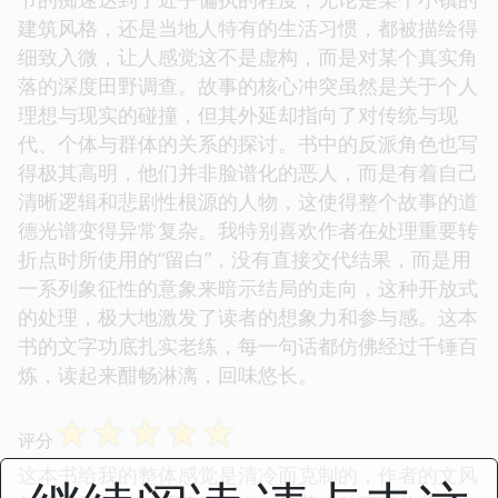
建筑风格，还是当地人特有的生活习惯，都被描绘得
细致入微，让人感觉这不是虚构，而是对某个真实角
落的深度田野调查。故事的核心冲突虽然是关于个人
理想与现实的碰撞，但其外延却指向了对传统与现
代、个体与群体的关系的探讨。书中的反派角色也写
得极其高明，他们并非脸谱化的恶人，而是有着自己
清晰逻辑和悲剧性根源的人物，这使得整个故事的道
德光谱变得异常复杂。我特别喜欢作者在处理重要转
折点时所使用的“留白”，没有直接交代结果，而是用
一系列象征性的意象来暗示结局的走向，这种开放式
的处理，极大地激发了读者的想象力和参与感。这本
书的文字功底扎实老练，每一句话都仿佛经过千锤百
炼，读起来酣畅淋漓，回味悠长。
☆
☆
☆
☆
☆
评分
这本书给我的整体感觉是清冷而克制的，作者的文风