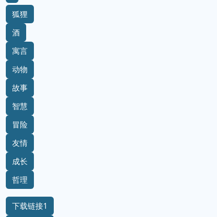
狐狸
酒
寓言
动物
故事
智慧
冒险
友情
成长
哲理
下载链接1