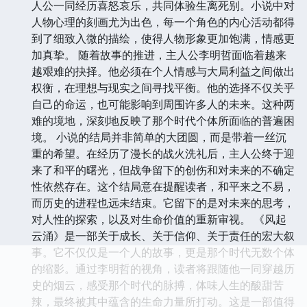
人公一同经历喜怒哀乐，共同体验生离死别。小说中对
人物心理的刻画尤为出色，每一个角色的内心活动都得
到了细致入微的描绘，使得人物形象更加饱满，情感更
加真挚。 随着故事的推进，主人公李明哲面临着越来
越艰难的抉择。他必须在个人情感与大局利益之间做出
权衡，在理想与现实之间寻找平衡。他的选择不仅关乎
自己的命运，也可能影响到周围许多人的未来。这种两
难的境地，深刻地反映了那个时代个体所面临的普遍困
境。 小说的结局并非简单的大团圆，而是带着一丝沉
重的希望。在经历了漫长的战火洗礼后，主人公终于迎
来了和平的曙光，但战争留下的创伤和对未来的不确定
性依然存在。这个结局意在提醒读者，和平来之不易，
而历史的进程也远未结束。它留下的是对未来的思考，
对人性的探索，以及对生命价值的重新审视。 《风起
云涌》是一部关于成长、关于信仰、关于责任的宏大叙
事。它不仅仅是一个人的故事，更是那个时代无数个体
的缩影。通过李明哲的视角，读者将跟随他一同穿越历
史的烟云，感受那个时代的脉搏，体味人生的酸甜苦
辣，最终被其中蕴含的生命力量所打动。这是一部值得