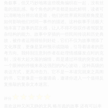
角叙事，但又巧妙地将这些视角编织在一起，没有丝
毫的混乱感。每个角色的声音都是如此鲜明，读者可
以清晰地分辨出谁是谁，他们的世界观和观察角度是
如何影响他们对同一事件的描述。这种叙事手法极大
地丰富了故事的层次感，让人不得不惊叹作者驾驭复
杂结构的能力。故事中穿插的一些民间传说和历史典
故，被作者运用得恰到好处，它们不仅为故事增添了
文化厚度，更像是某种预示或隐喻，引导着读者的思
考方向。我特别注意到作者在处理情感爆发点时的克
制，没有大起大落的煽情，而是通过环境的突变或者
一个眼神的停顿来表达强烈的内心波动，这种高级的
表达方式，更具冲击力。它不是一本读完就束之高阁
的书，它更像是一份邀请函，邀请你进入一个值得反
复推敲的复杂文本迷宫。
☆
☆
☆
☆
☆
评分
喜欢这种又闲又静的文风 略吊诡的故事 还有可以串