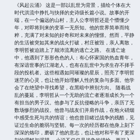
《风起云涌》 这是一部以乱世为背景，描绘个体在大
时代洪流中挣扎与抉择的史诗级长篇小说。故事的开
端，在一个偏远的山村，主人公李明哲还是个懵懂少
年，对即将到来的变革一无所知。他的世界简单而纯
粹，充满了对未知的好奇和对未来的憧憬。然而，平静
的生活被突如其来的战火打破，村庄被毁，亲人离散，
李明哲被迫踏上了颠沛流离的逃亡之路。 在逃亡途
中，他遇到了形形色色的人：有心怀家国的热血青年，
有深谙世事的江湖老人，也有在乱世中为求生存不择手
段的投机者。这些相遇如同璀璨的星辰，照亮了李明哲
迷茫的心灵，也让他开始理解人性的复杂与多面。他学
会了在绝望中寻找希望，在黑暗中辨别方向。 随着战
乱的蔓延，李明哲从一个无助的流亡者逐渐成长为一个
有担当的男子汉。他参与了反抗侵略的斗争，亲历了无
数场惨烈的战役。他曾与战友们并肩作战，在炮火硝烟
中感受生死与共的情谊；他也曾目睹过战争的残酷，见
证过生命的脆弱与坚韧。每一次的经历都在他身上刻下
深深的烙印，磨砺了他的意志，也让他对和平有了更深