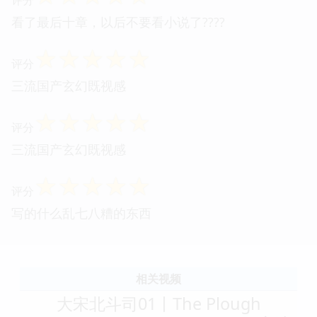
是近些年来难得的佳作。
☆
☆
☆
☆
☆
评分
月关这么多小说中最差的一部，这还是第一季。
☆
☆
☆
☆
☆
评分
看了最后十章，以后不要看小说了????
☆
☆
☆
☆
☆
评分
三流国产玄幻既视感
☆
☆
☆
☆
☆
评分
三流国产玄幻既视感
☆
☆
☆
☆
☆
评分