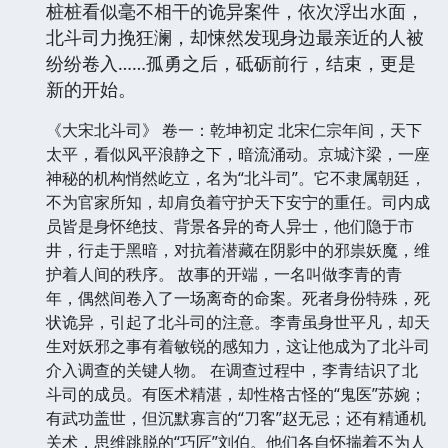
人设惊艳，情节烧脑，中国古装版《神盾局特
工》。阴谋、内鬼、复仇、反目、计中计、不死
身……一部突破你想象极限的历史侦案小说，看
“北斗少年团”如何身陷通天杀局，热血燃战！
怪力乱神之事接踵而至，惊心阴谋层出不穷，一
桩桩看似毫不相干的诡异案件，依次浮出水面，
北斗司力挽狂澜，却悚然发现身边最亲近的人被
纷纷卷入……孤勇之后，砥砺前行，结束，更是
新的开始。
《大宋北斗司》 卷一：乾坤初定 北宋仁宗年间，天下
太平，看似风平浪静之下，暗流涌动。京城汴梁，一座
神秘的机构悄然屹立，名为“北斗司”。它不隶属朝廷，
不为官家所知，却肩负着守护天下安宁的重任。司内成
员皆是身怀绝技、背景各异的奇人异士，他们隐于市
井，行走于黑暗，对抗着潜藏在阴影中的邪祟妖魔，维
护着人间的秩序。 故事的开端，一名叫做李青的青