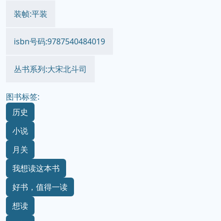
译者:
出版时间:2018-1
价格:45.00
装帧:平装
isbn号码:9787540484019
丛书系列:大宋北斗司
图书标签:
历史
小说