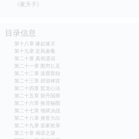
他曾一举打破网络历史小说局限在穿越架空等固
有模式，开启借由虚构人物之眼呈现真实大时代
的写作手法。其作品张弛有度，情节设定精巧，
曾获各项大奖，并备受IP市场追捧。
代表作：《回到明朝当王爷》 《步步生莲》
《夜天子》
目录信息
第十八章 缘起缘灭
第十九章 定风蛊毒
第二十章 真假遗诏
第二十一章 图穷匕见
第二十二章 道观雷劫
第二十三章 碧游神宫
第二十四章 蜇龙心法