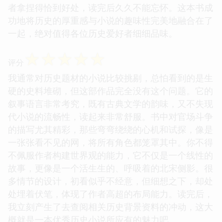
围的刻画，细腻入微，让人仿佛能闻到汴京城里的市
井烟火气，也能感受到朝廷内外暗流涌动的政治漩
涡。情节推进得张弛有度，既有宏大的历史背景作为
依托，又不乏精巧的细节描写，读起来酣畅淋漓，让
人欲罢不能。书中对宋代士大夫精神面貌的展现也相
当到位，那种介于儒雅与进取之间的复杂情怀，被作
者拿捏得恰到好处，读完后久久不能忘怀。这本书成
功地将历史的厚重感与小说的趣味性完美地融合在了
一起，绝对值得各位历史爱好者细细品味。
☆
☆
☆
☆
☆
评分
我通常对历史题材的小说比较挑剔，总怕看到的是生
硬的史料堆砌，但这部作品完全没有这个问题。它的
叙事语言非常考究，既有古典文学的韵味，又不失现
代小说的流畅性，读起来非常舒服。书中对官场斗争
的描写尤其精彩，那些弯弯绕绕的心机和试探，像是
一张张看不见的网，将所有角色都笼罩其中。你不得