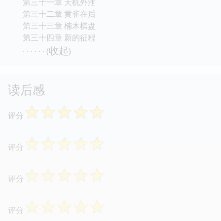
第二十五章 契丹国师
第二十六章 推背秘图
第二十七章 地狱决战
第二十八章 身世大白
第二十九章 皇家抢亲
第三十章 偈语之谜
第三十一章 天机外泄
第三十二章 黄雀在后
第三十三章 楠木棋盘
第三十四章 新的征程
收起
· · · · · · (
)
读后感
☆
☆
☆
☆
☆
评分
☆
☆
☆
☆
☆