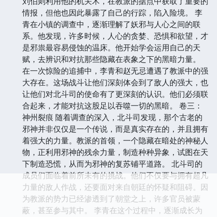
个被迷雾笼罩的边陲小镇。镇上的居民们行为诡异，夜
间更是充斥着怪异的传说。他们发现，镇上的人们正被
一种无形的精神力量所控制，如同傀儡一般，按照某种
指令行动。 与此同时，苏婉则在京城一处古老的药铺
中，发现了教派利用药物和蛊术控制人心的证据。她发
现，教派的手段远比他们想象的要更加阴险和复杂。而
刘伯则利用他的机关术，在教派的据点中获取了重要的
情报，但他也因此暴露了自己的行踪，陷入险境。 李
青在小镇的调查中，逐渐理解了妖邪与人心之间的联
系。他发现，许多时候，人心的贪婪、恐惧和欲望，才
是邪祟最容易侵蚀的温床。他开始学会运用自己的天
赋，去辨识和对抗那些隐藏在表象之下的黑暗力量。
在一次惊险的追捕中，李青和赵无忌遭遇了教派中的强
大存在。这场战斗让他们深刻体会到了敌人的强大，也
让他们对北斗司的使命有了更深刻的认识。他们必须联
合起来，才能对抗这股足以吞噬一切的黑暗。 卷三：
神州裂痕 随着调查的深入，北斗司发现，那个古老的
邪神并非仅仅是一个传说，而是真实存在的，并且拥有
着强大的力量。教派的首领，一个隐藏在暗处的神秘人