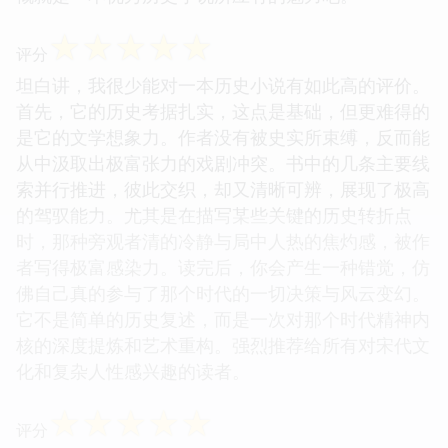
不佩服作者构建世界观的能力，它不仅是一个线性的
故事，更像是一个活生生的、呼吸着的北宋侧影。很
多情节的设计，初看似乎不经意，但细想之下，却处
处埋着伏笔，体现了作者高超的布局能力。读完后，
我立刻产生了去查阅相关历史背景资料的冲动，这大
概就是一本优秀历史小说所应有的魅力吧。
☆
☆
☆
☆
☆
评分
坦白讲，我很少能对一本历史小说有如此高的评价。
首先，它的历史考据扎实，这点是基础，但更难得的
是它的文学想象力。作者没有被史实所束缚，反而能
从中汲取出极富张力的戏剧冲突。书中的几条主要线
索并行推进，彼此交织，却又清晰可辨，展现了极高
的驾驭能力。尤其是在描写某些关键的历史转折点
时，那种旁观者清的冷静与局中人热的焦灼感，被作
者写得极富感染力。读完后，你会产生一种错觉，仿
佛自己真的参与了那个时代的一切决策与风云变幻。