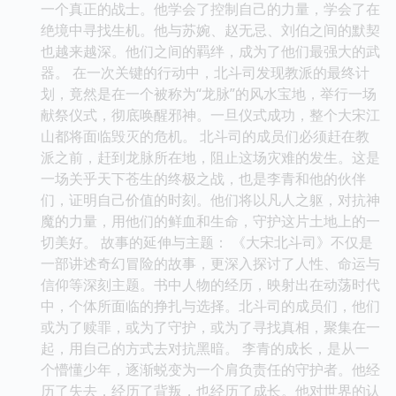
物，正利用邪神的残余力量，制造种种异象，试图在天
下制造恐慌，从而为邪神的复苏铺平道路。 北斗司的
成员们面临着前所未有的挑战。他们不仅要与拥有超凡
力量的敌人作战，还要面对来自朝廷的怀疑和阻碍。因
为教派的势力已经渗透到了朝堂之上，许多官员被蒙
蔽，甚至参与其中。 李青在这个过程中，逐渐成长为
一个真正的战士。他学会了控制自己的力量，学会了在
绝境中寻找生机。他与苏婉、赵无忌、刘伯之间的默契
也越来越深。他们之间的羁绊，成为了他们最强大的武
器。 在一次关键的行动中，北斗司发现教派的最终计
划，竟然是在一个被称为“龙脉”的风水宝地，举行一场
献祭仪式，彻底唤醒邪神。一旦仪式成功，整个大宋江
山都将面临毁灭的危机。 北斗司的成员们必须赶在教
派之前，赶到龙脉所在地，阻止这场灾难的发生。这是
一场关乎天下苍生的终极之战，也是李青和他的伙伴
们，证明自己价值的时刻。他们将以凡人之躯，对抗神
魔的力量，用他们的鲜血和生命，守护这片土地上的一
切美好。 故事的延伸与主题： 《大宋北斗司》不仅是