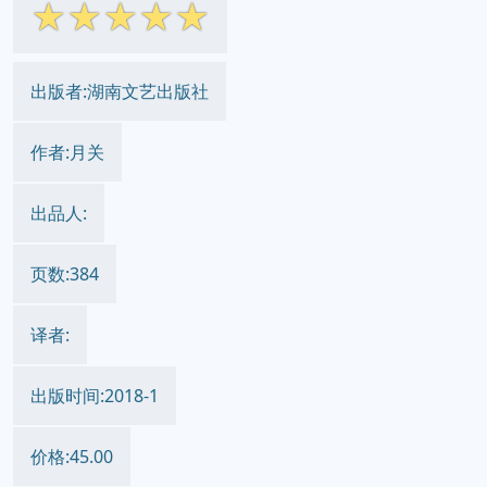
大宋北斗司 pdf epub mobi txt
电子书 下载 2026
简体网页
繁体网页
||
☆
☆
☆
☆
☆
出版者:湖南文艺出版社
作者:月关
出品人:
页数:384