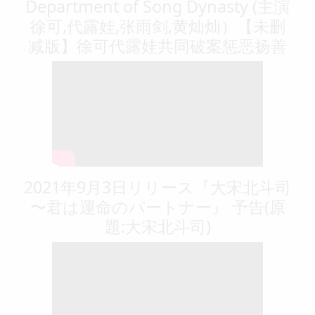
写的什么乱七八糟的东西
相关视频
大宋北斗司01丨The Plough
Department of Song Dynasty (主演
徐可,代露娃,张雨剑,黄灿灿）【未删
减版】徐可代露娃共同破案惩恶扬善
2021年9月3日リリース『大宋北斗司
〜君は運命のパートナー』 予告(原