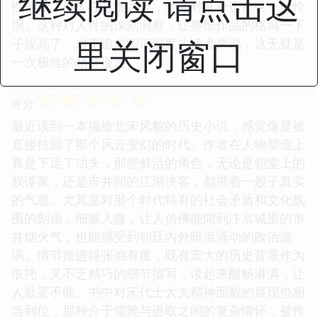
继续阅读 请点击这
佛能亲眼目睹瓦舍勾栏里的说书先生声情并茂，也能
体会到士子们在灯下苦读、心系天下的情怀。小说的
叙事节奏把握得非常老道，高潮迭起却又不失沉稳，
里关闭窗口
即便是写到激烈的冲突场面，也能保持一种文人的克
制与雅致。更难得的是，作者没有将历史人物脸谱
化，即便是权力斗争中的反派，也展现出了复杂的人
性侧面，让人在谴责之余，还能对其命运产生一丝怜
悯。这种对人性的深刻洞察，让整部作品的格局一下
子拔高了。对于追求阅读深度的读者来说，这无疑是
一次极佳的精神漫游。
☆
☆
☆
☆
☆
评分
最近读到一本描绘北宋风貌的历史小说，感觉像是被
直接拉回了那个风云变幻的时代。作者在人物塑造上
真是下足了功夫，那些鲜活的角色，无论是朝堂上的
权谋家，还是市井间的江湖侠客，都带着一股子真实
的气息。尤其是对那个时代特有的社会矛盾和文化氛