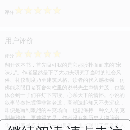
评分
☆
☆
☆
☆
☆
评分
☆
☆
☆
☆
☆
评分
☆
☆
☆
☆
☆
评分
用户评价
☆
☆
☆
☆
☆
评分
翻开这本书，首先吸引我的是它那股扑面而来的“宋
味儿”。作者显然是下了大功夫研究了当时的社会风
俗、礼仪制度乃至建筑风格。读者的代入感极强，仿