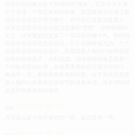
它不是简单的历史复述，而是一次对那个时代精神内
核的深度提炼和艺术重构。强烈推荐给所有对宋代文
化和复杂人性感兴趣的读者。
☆
☆
☆
☆
☆
评分
这部作品的魅力在于其独特的“视角”。它似乎并不满
足于讲述一个帝王将相的故事，而是将镜头对准了那
些在历史洪流中努力挣扎、寻求自己位置的普通人，
或者说是那些游走在权力边缘的“异数”。这种细腻的
关注，让厚重的历史多了一层温情和烟火气。我特别
喜欢作者处理悬念的方式，它不是那种突兀的、为了
反转而反转的拙劣设计，而是随着人物的行动和选择
自然而然地展开，水到渠成。阅读体验就像是跟着一
个经验丰富的向导，在迷雾重重的历史迷宫中穿行，
每揭开一页，都有新的发现和惊喜。对于喜欢深度挖
掘人物内心世界和历史细节的读者来说，这本书绝对