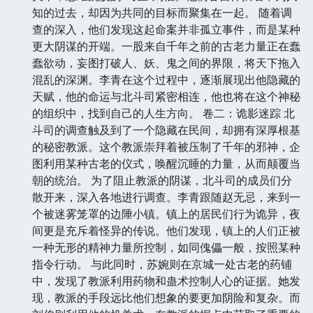
年，偶然间卷入了一场离奇的命案。死者身份特殊，死
状诡异，引起了北斗司的注意。李青虽身世平凡，却天
生对妖邪之事有着敏锐的感知力，这让他成为了北斗司
介入调查的关键人物。 在调查过程中，李青结识了北
斗司的成员。有医术精湛，却性格古怪的“鬼医”苏婉；
有武功盖世，但沉默寡言的“刀客”赵无忌；还有精通机
关术，思维跳脱的“巧匠”刘伯。他们各自怀揣着不为人
知的过去，却因为共同的目标而聚集在一起。 随着调
查的深入，他们发现这起命案并非孤立事件，而是某种
更大阴谋的开端。一股来自千年之前的古老力量正在蠢
蠢欲动，妄图打破人、妖、鬼之间的界限，将天下拖入
混乱的深渊。李青在这个过程中，逐渐展现出他隐藏的
天赋，他的命运与北斗司紧密相连，他也将在这个神秘
的组织中，找到自己的人生方向。 卷二：诡影迷踪 北
斗司的调查触及到了一个隐藏在民间，却拥有深厚根基
的秘密教派。这个教派崇拜着被压制了千年的邪神，企
图利用某种古老的仪式，唤醒沉睡的力量，从而颠覆当
朝的统治。 为了阻止教派的阴谋，北斗司的成员们分
散开来，深入各地进行调查。李青跟随赵无忌，来到一