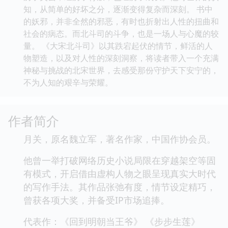
一部讲述奇幻冒险的故事，更深入探讨了人性、命运与
信仰等深刻主题。书中人物的经历，映射出在动荡时代
中，个体所面临的挣扎与选择。北斗司的成员们，他们
或为了赎罪，或为了守护，或为了寻找真相，聚集在一
起，用自己的方式去对抗黑暗。 李青的成长，是从一
个懵懂少年，逐渐蜕变为一个肩负责任的守护者。他经
历了失去，经历了背叛，也经历了成长。他对世界的认
知，从简单的好坏之分，逐渐变得复杂而深刻。 书中
的妖邪，并非全然的邪恶，有时也折射出人性的扭曲和
社会的病态。而北斗司的斗争，也是一场人与心魔的较
量。 《大宋北斗司》以其跌宕起伏的情节，鲜活的人
物塑造，以及对人性的深刻洞察，将读者带入一个充满
神秘与挑战的北宋世界，去感受那份守护天下安宁的，
不为人知的艰辛与荣耀。
作者简介
月关，原名魏立军，著名作家，中国作协会员。