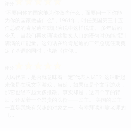
☆
☆
☆
☆
☆
评分
“不要问你的国家能为你做些什么，而要问一下你能
为你的国家做些什么”，1961年，时任美国第三十五
任总统的肯尼迪在就职演说中这样说道。 多年后的
今天，当我们再次诵读这脍炙人口的语句时仍能感到
满满的正能量。这句话在给肯尼迪的三年总统任期奠
定了基调的同时，也给《信仰...
☆
☆
☆
☆
☆
评分
人民代表，是否就意味着一定“代表人民”？ 这话听起
来像是在玩文字游戏，当然，如果仅是个文字游戏，
那它也经不起太多推敲。事实却是，这四个字的背
后，还贴着一个昂贵的头衔——民主。 美国的民主
一直是我饶有兴趣的对象之一。有幸拜读刘瑜老师的
《...