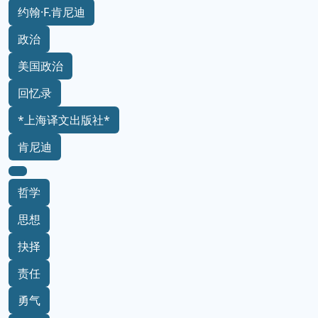
约翰·F.肯尼迪
政治
美国政治
回忆录
*上海译文出版社*
肯尼迪
哲学
思想
抉择
责任
勇气