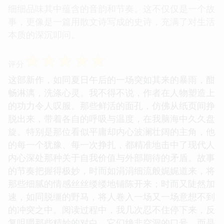
细细品味其中蕴含的音韵和节奏。这不仅仅是一个故
事，更像是一篇用散文诗写成的史诗，充满了对生活
本质的深沉叩问。
☆
☆
☆
☆
☆
评分
这部新作，如同夏日午后的一场突如其来的暴雨，酣
畅淋漓，洗涤心灵。我不得不说，作者在人物塑造上
的功力令人叹服。那些鲜活的面孔，仿佛从纸页间挣
脱出来，带着各自的呼吸与温度，在我脑海中久久盘
旋。特别是那位看似平庸却内心波澜壮阔的主角，他
的每一个犹豫、每一次挣扎，都精准地击中了现代人
内心深处那种关于自我价值与外部期待的矛盾。故事
的节奏把握得极妙，时而如涓涓细流般娓娓道来，将
那些细腻的情感丝丝缕缕地铺陈开来；时而又陡然加
速，如同脱缰的野马，将人卷入一场又一场意想不到
的冲突之中。阅读过程中，我几次忍不住停下来，反
复咀嚼那些精妙的对白，它们绝非空洞的口号，而是