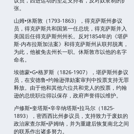
议员，西进运动的坚定支持者，反对奴隶制的扩
张。
山姆•休斯敦（1793-1863），得克萨斯州参议
员，得克萨斯共和国第一任总统，得克萨斯并入
美国后任得克萨斯州州长。反对1854年的《堪萨
斯-内布拉斯加法案》和得克萨斯州从联邦脱离，
为此，他被免去州长一职。休斯敦市以他的名字
命名。
埃德蒙•G•格罗斯（1826-1907），堪萨斯州参议
员，在安德鲁•约翰逊弹劾案审判中投票支持无罪
释放。由于他和其他六位共和党人的投票，约翰
逊的总统职位得以保存，政府声誉得以维护。
卢修斯•奎塔斯•辛辛纳塔斯•拉马尔（1825-
1893），密西西比州参议员，支持致力于废奴的
政治家查尔斯•萨姆纳，并为重建后恢复南北之间
的联系作出诸多努力。