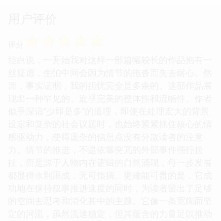
用户评价
☆
☆
☆
☆
☆
评分
坦白说，一开始我对这样一部篇幅较长的作品抱有一
丝疑虑，生怕中间会因为情节的拖沓而失去耐心。然
而，事实证明，我的担忧完全是多余的。这部作品展
现出一种罕见的、近乎完美的整体性和流畅性。作者
似乎深谙“少即是多”的道理，即使在处理宏大的背景
设定和复杂的社会议题时，也始终紧紧抓住核心的情
感驱动力，使得庞杂的信息点没有分散读者的注意
力。情节的推进，不是依靠突兀的外部事件强行拉
扯，而是源于人物内在逻辑的自然涌现，每一步发展
都显得水到渠成，无可指摘。更难能可贵的是，它成
功地在保持叙事推进速度的同时，为读者留出了足够
的空间去思考和消化其中的主题。它像一条宽阔而坚
定的河流，虽然流速稳定，但其蕴含的力量足以推动