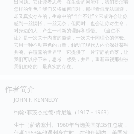
出问题。它让读者思考，在生命的河流中，我们扮演着
怎样的角色？我们又将如何面对，那些看似无法回避，
却又真实存在的，生命中的“当仁不让”？它或许会让你
感到一丝惆怅，一丝无奈，但同时，也会让你对生命，
对身边的人，产生一种新的理解和感悟。 《当仁不
让》是一次关于内省的邀请，一次关于同理心的体验。
它用一种不动声色的力量，触动了现代人内心深处某种
共鸣。在喧嚣的世界里，它提供了一片宁静的角落，让
我们可以停下来，思考，感受，并且，重新审视那些被
我们忽略的，最真实的存在。
作者简介
JOHN F. KENNEDY
约翰•菲茨杰拉德•肯尼迪（1917－1963）
生于马萨诸塞州。1960年当选美国第35任总统，
任期1963年他遇刺身亡时。在他任期内，美国发