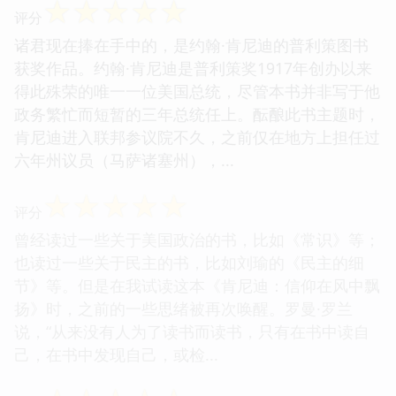
☆
☆
☆
☆
☆
评分
诸君现在捧在手中的，是约翰·肯尼迪的普利策图书
获奖作品。约翰·肯尼迪是普利策奖1917年创办以来
得此殊荣的唯一一位美国总统，尽管本书并非写于他
政务繁忙而短暂的三年总统任上。酝酿此书主题时，
肯尼迪进入联邦参议院不久，之前仅在地方上担任过
六年州议员（马萨诸塞州），...
☆
☆
☆
☆
☆
评分
曾经读过一些关于美国政治的书，比如《常识》等；
也读过一些关于民主的书，比如刘瑜的《民主的细
节》等。但是在我试读这本《肯尼迪：信仰在风中飘
扬》时，之前的一些思绪被再次唤醒。罗曼·罗兰
说，“从来没有人为了读书而读书，只有在书中读自
己，在书中发现自己，或检...