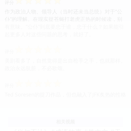
☆
☆
☆
☆
☆
评分
作为政治人物、领导人（当时还未当总统）对于“公
仆”的理解。在现实捉苍蝇打老虎正热的时候读，别
有意味。“公仆”到底要忠于谁，忠于什么？如果能引
起更多人对这些问题的思考，就好了。
☆
☆
☆
☆
☆
评分
美剧看多了，自然觉得是出自枪手之手，也就那样。
政治永远肮脏，不必歌颂。
☆
☆
☆
☆
☆
评分
Ted Soresen的捉刀作品，但也融入了JFK炙热的性格
相关视频