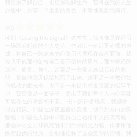
我更加了解自己，也更加理解生命。它将在我的人生
旅途中，扮演一个重要的角色，不断地激励我前行。
☆
☆
☆
☆
☆
评分
读到《Losing the Signal》这本书，简直像是在经历
一场跌宕起伏的个人史诗。作者以一种近乎赤裸的坦
诚，将自己一路走来的心路历程展现在读者面前。我
惊叹于他那种剖析自己毫不留情的勇气，那些曾经的
迷茫、痛苦、挣扎，甚至是一些常人难以启齿的脆
弱，都被他毫无保留地写了出来。这不是一本教你如
何成功的励志书，也不是一本提供标准答案的指导手
册。它更像是一面镜子，照出了我们每个人内心深处
可能存在的阴影和不安。 书中的许多场景，我都曾
似曾相识。那些在深夜里辗转反侧，找不到方向的孤
独感；那些在人群中却觉得自己格格不入的疏离感；
那些拼尽全力却依然触不到目标的无力感。作者用他
跌宕起伏的经历，生动地诠释了这些复杂的情绪。我