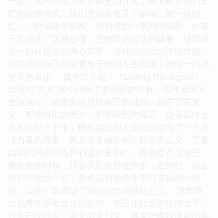
一起。这种处理方式反而更加真实，更加贴近我们记
忆的运作方式。我们总是会在某个瞬间，被一段回
忆、一种情绪所唤醒，然后开始一系列的联想。作者
正是抓住了这种心理，用他跌宕起伏的叙事，引导读
者一同经历他的内心世界。这种沉浸式的阅读体验，
让我感觉自己仿佛置身于他的人生现场，与他一同感
受喜怒哀乐。 我不得不说，《Losing the Signal》
让我对“意义”这个词有了更深刻的理解。在作者的人
生旅途中，他曾多次质疑自己所做的一切是否有意
义。那些付出的努力，那些经历的痛苦，是否最终会
化为泡影？书中，他用自己的人生经历给出了一个充
满力量的答案。意义并非由外部的标准来定义，而是
由我们内心的选择和坚持来创造。即使是在最迷茫、
最失落的时候，只要我们依然在探索，在前行，那么
我们所做的一切，都将成为生命中不可或缺的一部
分，最终汇聚成属于我们自己的独特意义。 这本书
给我带来的最直接的影响，便是让我更加珍惜当下。
过去已经过去，未来尚未到来，唯有把握好眼前的每