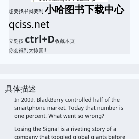
小哈图书下载中心
想要找书就要到
qciss.net
ctrl+D
立刻按
收藏本页
你会得到大惊喜!!
具体描述
In 2009, BlackBerry controlled half of the
smartphone market. Today that number is
one percent. What went so wrong?
Losing the Signal is a riveting story of a
company that toppled global giants before