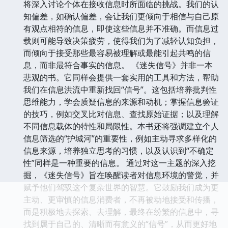
将深入讨论个体在接收信息时所面临的挑战。我们的认
知偏差，如确认偏差，会让我们更倾向于相信与自己原
有观点相符的信息，即使这些信息并不准确。而信息过
载则可能导致决策疲劳，使得我们为了减轻认知负担，
而倾向于接受那些最容易被理解或最能引起共鸣的信
息，而非最符合事实的信息。 《迷失信号》并非一本
悲观的书。它同样会提供一套实用的工具和方法，帮助
我们在信息洪流中重新找回“信号”。这包括培养批判性
思维能力，学会质疑信息的来源和动机；掌握信息验证
的技巧，例如交叉比对信息、查找原始证据；以及理解
不同信息载体的特性和局限性。本书还将强调建立个人
信息筛选的“护城河”的重要性，例如主动寻求多样化的
信息来源，培养独立思考的习惯，以及认识到“不确定
性”同样是一种重要的信息。 通过对这一主题的深入挖
掘，《迷失信号》旨在唤醒读者对信息环境的警觉，并
赋予他们驾驭这个复杂世界的智慧。它鼓励我们成为更
主动、更审慎的信息消费者，不再被动地接受和传播，
而是积极地去探索、去理解，最终在纷繁的信息中，寻
找到属于自己的、清晰而有意义的“信号”，从而更好地