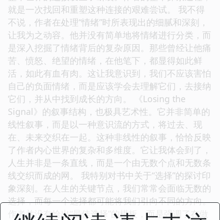
就是一次找回和重塑这种连接的艰难尝试。 我不得
不说，作者在处理“情绪”时所表现出的细腻和深刻，
让我为之动容。他并没有简单地将情绪进行分类，而
是深入挖掘了情绪背后的复杂原因。那些曾经让他痛
苦、愤怒、绝望的情绪，在他笔下，都显得如此鲜
活，如此有血有肉。这让我意识到，我们不应该害怕
自己的负面情绪，而是应该学会去理解它们，去接纳
它们，并从中找到成长的方向。 《Losing the
Signal》的叙事结构，也极具艺术性。它并非简单的
线性叙事，而是以一种意识流的方式，将过去、现
在、未来交织在一起。这种非线性的叙事，恰恰反映
了作者内心世界的复杂和多维度。它让我体会到了，
人生并非是一条直线，而是一个由无数个点和无数条
线交织而成的网。 我特别对书中关于“选择”的探讨印
象深刻。在人生的关键节点，我们常常会面临无数的
选择，而每一个选择都可能将我们引向不同的方向。
作者并没有给出“最佳选择”的模板，而是强调了在做