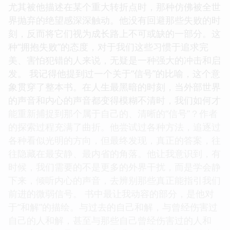
尤其被他描述在某个重大转折点时，那种仿佛被全世
界抛弃的绝望感深深触动。他没有回避那些失败的时
刻，反而将它们视为成长路上不可或缺的一部分。这
种“拥抱失败”的态度，对于我们这些习惯于追求完
美、害怕犯错的人来说，无疑是一种强大的冲击和启
发。 我记得他提到过一个关于“信号”的比喻，这个意
象贯穿了整本书。在人生最黑暗的时刻，当外部世界
的声音和内心的声音都变得模糊不清时，我们如何才
能重新捕捉到那个属于自己的、清晰的“信号”？作者
的探索过程充满了曲折。他尝试过各种方法，追逐过
各种看似光明的方向，但最终发现，真正的答案，往
往隐藏在最安静、最内省的角落。他让我意识到，有
时候，我们需要的不是更多的外界干扰，而是学会静
下来，倾听内心的声音，去辨别那些真正能指引我们
前进的微弱信号。 书中最让我动容的部分，是他对
于“和解”的描绘。与过去的自己和解，与曾经伤害过
自己的人和解，甚至与那些自己曾经伤害过的人和