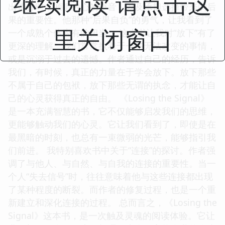
继续阅读 请点击这
出选择时，倾听内心的声音，以及承担选择带来的后
果的重要性。他那种“后果自负”的勇气，让我看到了
里关闭窗口
一个成熟个体应有的担当。 这本书让我对“放下”有了
更深的理解。我们常常执着于一些无法改变的事情，
或是沉溺于过去的遗憾。作者通过自己的经历，告诉
我们，有时候，真正的力量在于学会放下。放下那些
不属于自己的包袱，放下那些无谓的执念，才能让自
己的心灵获得真正的自由。 《Losing the Signal》
是一本充满智慧的书，它不仅能够启发我们的思维，
更能够触动我们的心灵。它让我们看到了，即使是在
最黑暗的时刻，也总有一束微弱的光芒，能够指引我
们前进。 我特别喜欢书中关于“连接”的探讨。作者强
调了与他人、与自然、与自我的连接的重要性。当一
个人“失去信号”时，往往意味着他与这些连接都出现
了某种程度的断裂。而作者的修复过程，也是一个重
新建立和深化连接的过程。 总而言之，《Losing the
Signal》这本书，是一次触及灵魂的阅读体验。它让