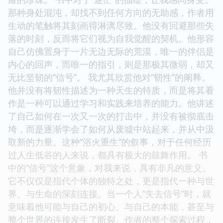
那种身处混沌，却找不到任何方向的无助感，作者用
生动的笔触将其刻画得淋漓尽致。他没有回避那些失
落的时刻，反而将它们视为自我觉醒的契机。他形容
自己仿佛置身于一片无边无际的荒漠，唯一的伴侣是
内心的回声，而唯一的指引，则是那极其微弱，却又
无比坚韧的“信号”。 我尤其欣赏他对“韧性”的阐释。
他并没有将韧性描述为一种天生的特质，而是将其看
作是一种可以通过学习和实践来培养的能力。他讲述
了自己如何在一次又一次的打击中，并没有被彻底击
垮，而是逐渐学会了如何从废墟中站起来，并从中汲
取新的力量。这种“浴火重生”的叙事，对于任何经历
过人生低谷的人来说，都具有极大的鼓舞作用。 书
中的“信号”这个意象，对我来说，具有非凡的意义。
它不仅仅是指代个体的独特之处，更是指代一种与世
界、与生命的深刻连接。当一个人“失去信号”时，就
意味着他可能与自己的初心、与自己的本能，甚至与
整个世界的连接发生了断裂。作者的整个探索过程，