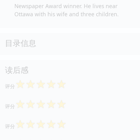
Newspaper Award winner. He lives near
Ottawa with his wife and three children.
目录信息
读后感
☆
☆
☆
☆
☆
评分
☆
☆
☆
☆
☆
评分
☆
☆
☆
☆
☆
评分