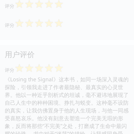
☆
☆
☆
☆
☆
评分
☆
☆
☆
☆
☆
评分
用户评价
☆
☆
☆
☆
☆
评分
《Losing the Signal》这本书，如同一场深入灵魂的
探险，引领我走进了作者最隐秘、最真实的心灵世
界。他以一种近乎剖析式的坦诚，毫不避讳地展现了
自己人生中的种种困境、挣扎与蜕变。这种毫不设防
的真实，让我仿佛置身于他的人生现场，与他一同感
受喜怒哀乐。他没有刻意去塑造一个完美无瑕的形
象，反而将那些“不完美”之处，打磨成了生命中最闪
耀的珍珠。 书中对于“迷茫”的描绘，让我感同身受。