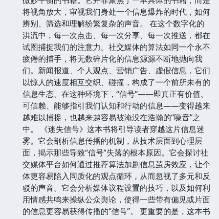
将视角放大，审视我们身处一个信息爆炸的时代，如何
辨别、筛选和理解纷繁复杂的声音。 在这个数字化的
洪流中，每一次点击、每一次分享、每一次推送，都在
试图捕捉我们的注意力。社交媒体的算法如同一个永不
疲倦的捕手，将无数碎片化的信息源源不断地抛向我
们。新闻报道、个人观点、营销广告、虚假信息，它们
以惊人的速度相互交织、碰撞，构成了一个前所未有的
信息生态。在这种环境下，“信号”——即真正有价值、
可信赖、能够指引我们认知和行动的信息——变得越来
越难以捕捉，也越来越容易被淹没在浩瀚的“噪音”之
中。 《迷失信号》这本书将引导读者穿越这片信息迷
雾。它会剖析信息传播的机制，从技术层面到心理层
面，揭示那些导致“信号”失落的根本原因。它会探讨社
交媒体平台如何通过推荐算法加剧信息茧房效应，让个
体更容易陷入同质化的观点循环，从而忽视了多元和反
驳的声音。它会分析媒体议程设置的技巧，以及如何利
用情感共鸣来操纵公众舆论，使得一些带有偏见或片面
的信息更容易获得传播的“信号”。 更重要的是，这本书