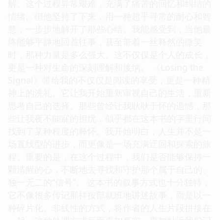
解。这个过程异常艰难，充满了痛苦的回忆和纠结的
情绪。但他坚持了下来，用一种超乎寻常的耐心和智
慧，一步步地解开了那些心结。我能感受到，当他最
终能够平静地回首往事，甚至带着一丝释然的微笑
时，那种力量是多么强大。这不仅仅是个人的成长，
更是一种对生命的深刻理解和接纳。 《Losing the
Signal》带给我的不仅仅是阅读的享受，更是一种精
神上的洗礼。它让我开始重新审视自己的生活，重新
思考自己的选择。那些曾经让我耿耿于怀的遗憾，那
些让我夜不能寐的担忧，似乎都在这本书的字里行间
找到了某种程度的释怀。我开始明白，人生并不是一
场直线型的进步，而更像是一场充满迂回和探索的旅
程。重要的是，在这个过程中，我们是否能够保持一
颗清醒的心，不断地去寻找和守护那个属于自己的、
独一无二的“信号”。 这本书的叙事方式也十分独特，
它不像很多传记那样按部就班地讲述故事，而是以一
种碎片化、非线性的方式，将作者的人生片段拼接在