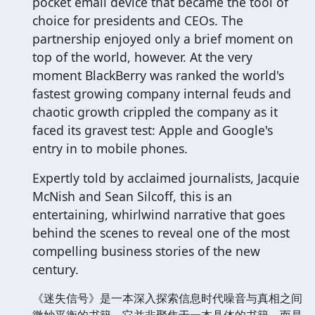
pocket email device that became the tool of
choice for presidents and CEOs. The
partnership enjoyed only a brief moment on
top of the world, however. At the very
moment BlackBerry was ranked the world's
fastest growing company internal feuds and
chaotic growth crippled the company as it
faced its gravest test: Apple and Google's
entry in to mobile phones.
Expertly told by acclaimed journalists, Jacquie
McNish and Sean Silcoff, this is an
entertaining, whirlwind narrative that goes
behind the scenes to reveal one of the most
compelling business stories of the new
century.
《迷失信号》是一本深入探索信息时代噪音与真相之间
微妙平衡的书籍。它并非聚焦于一本具体的书籍，而是