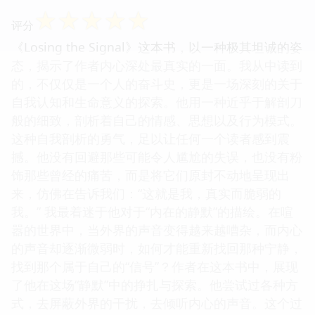
☆
☆
☆
☆
☆
评分
《Losing the Signal》这本书，以一种极其坦诚的姿
态，揭示了作者内心深处最真实的一面。我从中读到
的，不仅仅是一个人的奋斗史，更是一场深刻的关于
自我认知和生命意义的探索。他用一种近乎于解剖刀
般的细致，剖析着自己的情感、思想以及行为模式。
这种自我剖析的勇气，足以让任何一个读者感到震
撼。他没有回避那些可能令人尴尬的失误，也没有粉
饰那些曾经的痛苦，而是将它们原封不动地呈现出
来，仿佛在告诉我们：“这就是我，真实而脆弱的
我。” 我最着迷于他对于“内在的静默”的描绘。在喧
嚣的世界中，当外界的声音变得越来越嘈杂，而内心
的声音却逐渐微弱时，如何才能重新找回那种宁静，
找到那个属于自己的“信号”？作者在这本书中，展现
了他在这场“静默”中的挣扎与探索。他尝试过各种方
式，去屏蔽外界的干扰，去倾听内心的声音。这个过