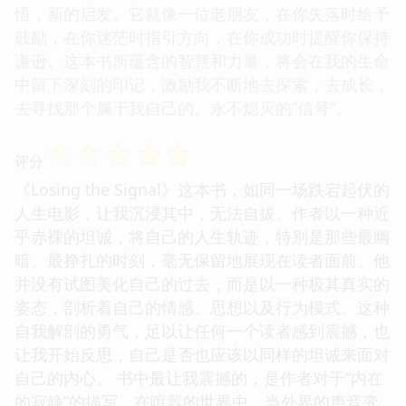
悟，新的启发。它就像一位老朋友，在你失落时给予
鼓励，在你迷茫时指引方向，在你成功时提醒你保持
谦逊。这本书所蕴含的智慧和力量，将会在我的生命
中留下深刻的印记，激励我不断地去探索，去成长，
去寻找那个属于我自己的、永不熄灭的“信号”。
☆
☆
☆
☆
☆
评分
《Losing the Signal》这本书，如同一场跌宕起伏的
人生电影，让我沉浸其中，无法自拔。作者以一种近
乎赤裸的坦诚，将自己的人生轨迹，特别是那些最幽
暗、最挣扎的时刻，毫无保留地展现在读者面前。他
并没有试图美化自己的过去，而是以一种极其真实的
姿态，剖析着自己的情感、思想以及行为模式。这种
自我解剖的勇气，足以让任何一个读者感到震撼，也
让我开始反思，自己是否也应该以同样的坦诚来面对
自己的内心。 书中最让我震撼的，是作者对于“内在
的寂静”的描写。在喧嚣的世界中，当外界的声音变