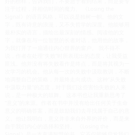
好的榜样，告诉我们，不要急于看到结果，而是要专
注于过程，并相信时间的魔力。 《Losing the
Signal》的语言风格，可以说是独树一帜。他的文
字，既有诗意的浪漫，又不失哲学的深度。他能够用
最朴实的语言，描绘出最深刻的情感。阅读他的文
字，就像在与一位智慧的长者对话，他用他的故事，
为我打开了一扇通往内心世界的窗户。 我不得不
说，作者在处理“失败”时所表现出的态度，让我受益
匪浅。他并没有将失败看作是终点，而是将其视为一
次学习的机会。他从每一次的失败中汲取教训，不断
地调整自己的策略，并最终走向成功。这种“从失败
中汲取力量”的态度，对于我们这些害怕失败的人来
说，是一种极大的鼓舞。 这本书也让我重新思考了
“意义”的来源。作者在书中并没有给出任何关于生命
意义的明确答案，而是鼓励我们去寻找属于自己的意
义。他让我明白，意义并非来自外界的评价，而是来
自于我们内心的选择和坚持。 《Losing the
Signal》是一本充满智慧的书，它不仅能够启发我们