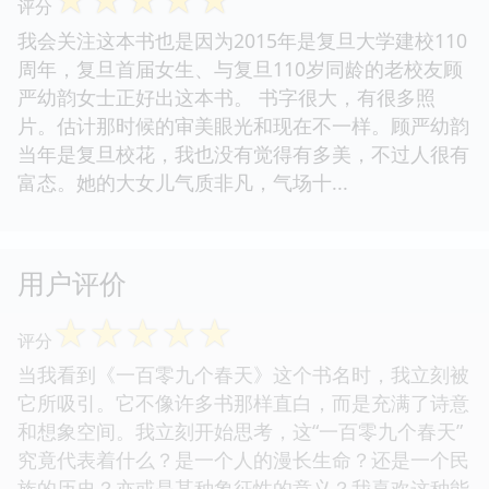
评分
我会关注这本书也是因为2015年是复旦大学建校110
周年，复旦首届女生、与复旦110岁同龄的老校友顾
严幼韵女士正好出这本书。 书字很大，有很多照
片。估计那时候的审美眼光和现在不一样。顾严幼韵
当年是复旦校花，我也没有觉得有多美，不过人很有
富态。她的大女儿气质非凡，气场十...
用户评价
☆
☆
☆
☆
☆
评分
当我看到《一百零九个春天》这个书名时，我立刻被
它所吸引。它不像许多书那样直白，而是充满了诗意
和想象空间。我立刻开始思考，这“一百零九个春天”
究竟代表着什么？是一个人的漫长生命？还是一个民
族的历史？亦或是某种象征性的意义？我喜欢这种能