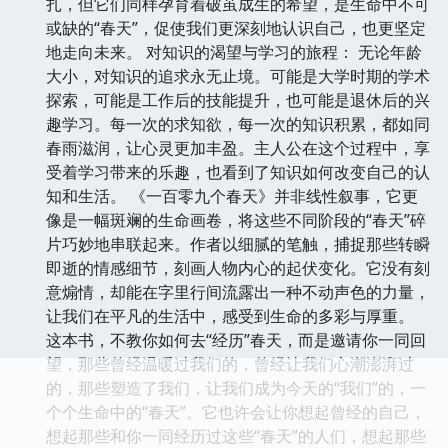
扎，但它们同样孕育着破茧成生的希望，是生命中不可
或缺的“春天”，促使我们更深刻地认识自己，也更坚定
地走向未来。 对知识的渴望与学习的旅程： 无论年龄
大小，对知识的追求永无止境。可能是大学时期的学术
探索，可能是工作后的技能提升，也可能是退休后的兴
趣学习。每一次的求知欲，每一次的知识积累，都如同
春雨滋润，让心灵更加丰盈。主人公在这个过程中，享
受着学习带来的乐趣，也看到了知识如何改变自己的认
知和生活。 《一百零九个春天》并非线性叙事，它更
像是一幅斑斓的生命画卷，将这些不同阶段的“春天”碎
片巧妙地串联起来。作者以细腻的笔触，捕捉那些转瞬
即逝的情感细节，刻画人物内心的起伏变化。它没有刻
意煽情，却能在字里行间流露出一种不动声色的力量，
让我们在平凡的生活中，感受到生命的多彩与厚重。
这本书，不教你如何去“经历”春天，而是邀请你一同回
望，那些曾经温暖过我们的，曾经让我们心潮澎湃过
的，那些塑造了我们，让我们成为今天的“我们”的，一
个个生命中的“春天”。它也许会让你想起曾经的自己，
想起那些和你一同经历过这些“春天”的人们，想起那些