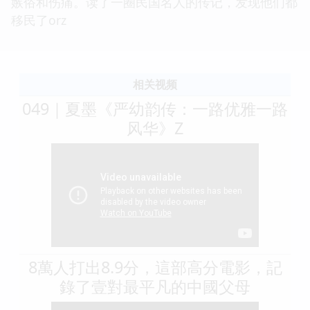
嫉俗和伤痛。读了一圈民国名人的传记，发现他们都
移民了orz
相关视频
049｜夏墨《严幼韵传：一路优雅一路
风华》Z
8萬人打出8.9分，這部高分電影，記
錄了壹對最平凡的中國父母