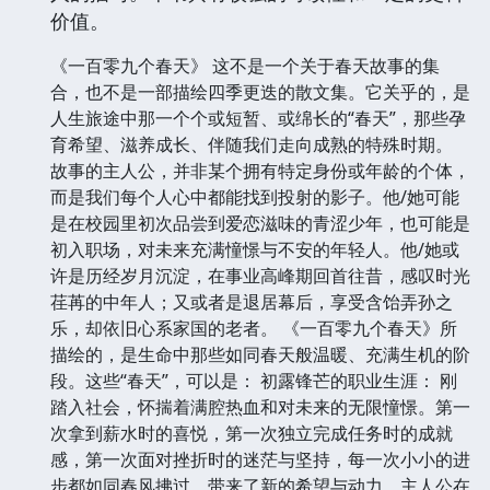
价值。
《一百零九个春天》 这不是一个关于春天故事的集
合，也不是一部描绘四季更迭的散文集。它关乎的，是
人生旅途中那一个个或短暂、或绵长的“春天”，那些孕
育希望、滋养成长、伴随我们走向成熟的特殊时期。
故事的主人公，并非某个拥有特定身份或年龄的个体，
而是我们每个人心中都能找到投射的影子。他/她可能
是在校园里初次品尝到爱恋滋味的青涩少年，也可能是
初入职场，对未来充满憧憬与不安的年轻人。他/她或
许是历经岁月沉淀，在事业高峰期回首往昔，感叹时光
荏苒的中年人；又或者是退居幕后，享受含饴弄孙之
乐，却依旧心系家国的老者。 《一百零九个春天》所
描绘的，是生命中那些如同春天般温暖、充满生机的阶
段。这些“春天”，可以是： 初露锋芒的职业生涯： 刚
踏入社会，怀揣着满腔热血和对未来的无限憧憬。第一
次拿到薪水时的喜悦，第一次独立完成任务时的成就
感，第一次面对挫折时的迷茫与坚持，每一次小小的进
步都如同春风拂过，带来了新的希望与动力。主人公在