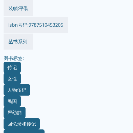
装帧:平装
isbn号码:9787510453205
丛书系列:
图书标签:
传记
女性
人物传记
民国
严幼韵
回忆录和传记