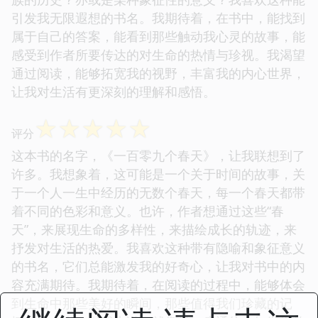
引发我无限遐想的书名。我期待着，在书中，能找到
属于自己的答案，能看到那些触动我心灵的故事，能
感受到作者所要传达的对生命的热情与珍视。我渴望
通过阅读，能够拓宽我的视野，丰富我的内心世界，
让我对生活有更深刻的理解和感悟。
☆
☆
☆
☆
☆
评分
这本书的名字，《一百零九个春天》，让我联想到了
许多。我想象着，这可能是一个关于时间的故事，关
于一个人一生中经历的无数个春天，每一个春天都带
着不同的色彩和意义。也许，作者想通过这些“春
天”，来展现生命的多样性，来描绘成长的轨迹，来
抒发对生活的热爱。我喜欢这种带有隐喻和象征意义
的书名，它们总能激发我的好奇心，让我对书中的内
容充满期待。我期待着，在阅读的过程中，能够体会
到生命中那些美好的瞬间，那些值得我们珍藏的记