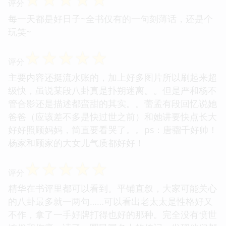
评分
每一天都是好日子~全书仅有的一句刻薄话，还是个
玩笑~
☆
☆
☆
☆
☆
评分
主要内容还挺流水账的，加上好多图片所以刷起来超
级快，虽说某段八卦真是扑朔迷离。。但是严和杨不
管合影还是描述都蛮甜的其实。。蕾孟有段回忆说她
爸爸（应该差不多是快过世之前）和她讲要快点长大
好好照顾妈妈，简直要看哭了。。ps：唐骝千好帅！
杨家和顾家的大女儿气质都好好！
☆
☆
☆
☆
☆
评分
精华在书评里都可以看到。平铺直叙，大家可能关心
的八卦最多就一两句……可以看出老太太是性格好又
不作，拿了一手好牌打得也好的那种。完全没有愤世