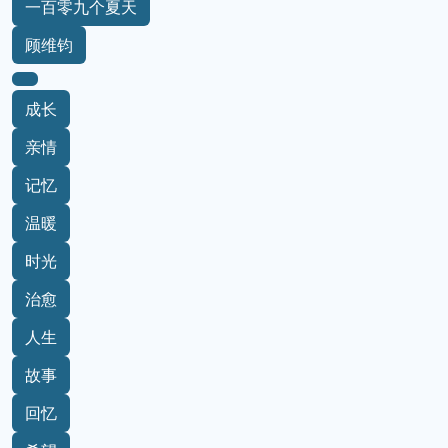
一百零九个夏天
顾维钧
成长
亲情
记忆
温暖
时光
治愈
人生
故事
回忆