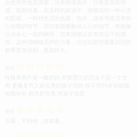
自然而然地流淌着，没有矫揉造作，只有真实的情
感。我期待着，在这样的叙述中，能够找到一种心灵
的慰藉，一种对生活的热爱。也许，这本书里没有惊
心动魄的情节，但却有能够触动人心的细节，有能够
让你会心一笑的瞬间，也有能够让你潸然泪下的感
悟。这种润物细无声的力量，往往比那些轰轰烈烈的
叙事更加深刻，更加持久。
☆
☆
☆
☆
☆
评分
性格果然不是一般的好 和黄慧兰的完全不是一个文
风 更像是穷人家出来的孩子写的 怪不得59岁还能嫁
给顾外长 前夫好完美 对孩子也是
☆
☆
☆
☆
☆
评分
乐观，不纠结，向前看。
☆
☆
☆
☆
☆