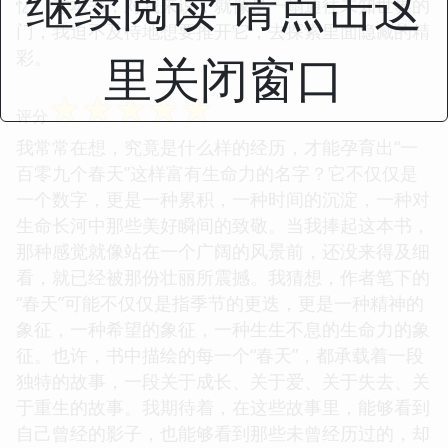
继续阅读 请点击这
忆。这本书，对我来说，就像是一扇通往未知世界的
门，我迫不及待地想要推开它，去探索里面隐藏的精
彩。
里关闭窗口
☆
☆
☆
☆
☆
评分
我常常在想，究竟是什么样的经历，才能孕育出“一
百零九个春天”这样富有生命力的名字？它不仅仅是
一个数字，更是一种累积，一种时间的沉淀，一种对
生命长河中那些美好瞬间的致敬。当我捧起这本书，
那种感觉就像站在一个广阔的风景前，还没来得及细
看，就已经被那份壮丽所震撼。我猜想，作者笔下的
“春天”可能不仅仅是指季节的更迭，更是一种精神的
象征，一种希望的象征，一种生生不息的生命力的象
征。也许，书中描绘的每一个“春天”，都承载着一段
独特的故事，一段关于成长、关于爱、关于失去、关
于重生的故事。我期待着，在这些故事里，能够看到
自己曾经的影子，也能够看到那些未曾经历过的，却