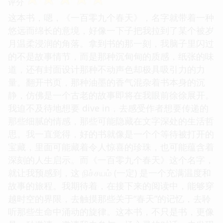
评分
这本书，嗯，《一百零九个春天》，名字就带着一种
悠远而绵长的意境，好像一下子把我拉到了某个被岁
月温柔浸润的角落。拿到书的那一刻，我脑子里闪过
的不是故事情节，而是那种沉甸甸的质感，纸张的味
道，还有封面设计那种不动声色却极具吸引力的力
量。翻开书页，那种油墨的香气混杂着书本身的沉
静，仿佛是一个古老的故事即将在我眼前徐徐展开。
我迫不及待地想要 dive in，去感受作者想要传递的
那些细腻的情感，那些可能隐藏在文字深处的生活哲
思。我一直觉得，好的书就像是一个个等待被打开的
宝藏，里面可能藏着令人惊喜的珍珠，也可能蕴含着
深刻的人生启示。而《一百零九个春天》这个名字，
就让我预感到，这 நிச்சயம் (一定) 是一个充满温度和
故事的旅程。我期待着，在接下来的阅读中，能够穿
越时空的界限，去触摸那些关于“春天”的记忆，去聆
听那些生命中涌动的旋律。这本书，不只是书，更像