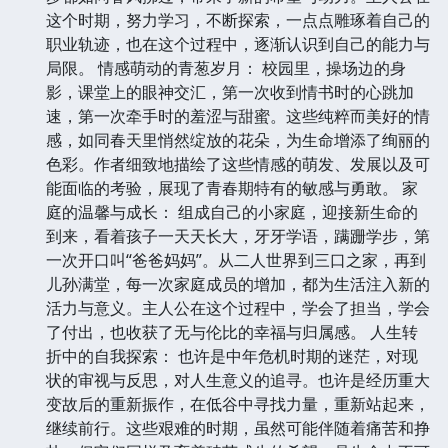
这个时期，努力学习，不断探索，一点点雕琢着自己的
职业轨迹，也在这个过程中，逐渐认识到自己的能力与
局限。 情感萌动的青葱岁月： 校园里，操场边的身
影，课堂上的眼神交汇，第一次收到情书时的心跳加
速，第一次牵手时的羞涩与甜蜜。这些纯粹而美好的情
感，如同春天里悄然绽放的花朵，为生命增添了绚丽的
色彩。作者细致地描绘了这些情感的萌发、发展以及可
能面临的考验，展现了青春期特有的敏感与勇敢。 家
庭的温馨与成长： 组成自己的小家庭，迎接新生命的
到来，看着孩子一天天长大，牙牙学语，蹒跚学步，第
一次开口叫“爸爸妈妈”。从二人世界到三口之家，再到
儿孙满堂，每一次家庭成员的增加，都为生活注入新的
活力与意义。主人公在这个过程中，学会了担当，学会
了付出，也收获了无与伦比的幸福与归属感。 人生转
折中的自我探索： 也许是中年危机时期的迷茫，对现
状的审视与反思，对人生意义的追寻。也许是经历重大
变故后的重新振作，在低谷中寻找力量，重新站起来，
继续前行。这些艰难的时期，虽然可能伴随着痛苦和挣