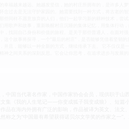
的幸福越来越远。她越发坚信，她的村庄所拥有的，是许多人梦
怀念过去是无法守护家园的。她需要找到一种方式，将古老的智
那些同样不愿意放弃的人们，他们一起学习新的耕种技术，尝试
们用歌声和故事，重新唤醒村庄沉睡的集体记忆，用集体行动，
中，找回自己身份和价值的旅程。是关于那些普通人，在面对强
，这个故事将探寻，一个“最后的村庄”，是否能够凭借着坚韧
，并且，能够以一种全新的方式，继续传承下去。 它不仅仅是
精神之间关系的深刻反思。它会让你思考，在追求进步与发展的
人，中国当代著名作家，中国作家协会会员，现供职于山
散文集《我的人生笔记——你变成狐子我变成狼》、短篇
的作品在海内外拥有广泛的影响，作品被译为英文、法文
然称之为“中国最有希望获得诺贝尔文学奖的作家之一”。