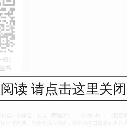
阅读 请点击这里关
篇短篇小说作品，包括《野酸枣》、《沙蓬球》、《最后
采用一贯简洁、质朴的语言风格，用自己的口语毫无遮拦