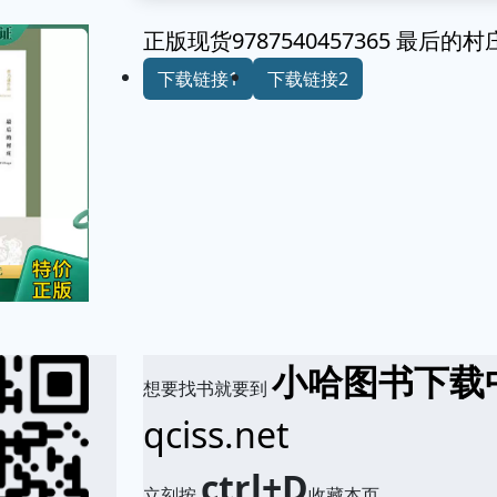
正版现货9787540457365 最后
下载链接1
下载链接2
小哈图书下载
想要找书就要到
qciss.net
ctrl+D
立刻按
收藏本页