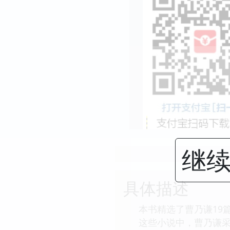
继续
具体描述
本书精选了曹乃谦19
这些小说中，曹乃谦