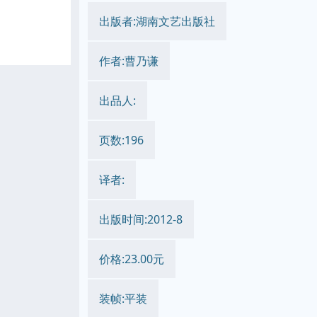
出版者:湖南文艺出版社
作者:曹乃谦
出品人:
页数:196
译者:
出版时间:2012-8
价格:23.00元
装帧:平装