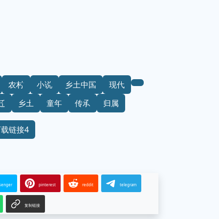
农村
小说
乡土中国
现代
迁
乡土
童年
传承
归属
下载链接4
senger
pinterest
reddit
telegram
复制链接