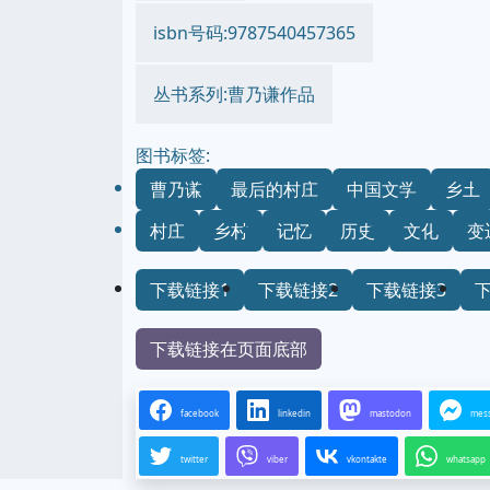
isbn号码:9787540457365
丛书系列:曹乃谦作品
图书标签:
曹乃谦
最后的村庄
中国文学
乡土
村庄
乡村
记忆
历史
文化
变
下载链接1
下载链接2
下载链接3
下载链接在页面底部
facebook
linkedin
mastodon
mes
twitter
viber
vkontakte
whatsapp