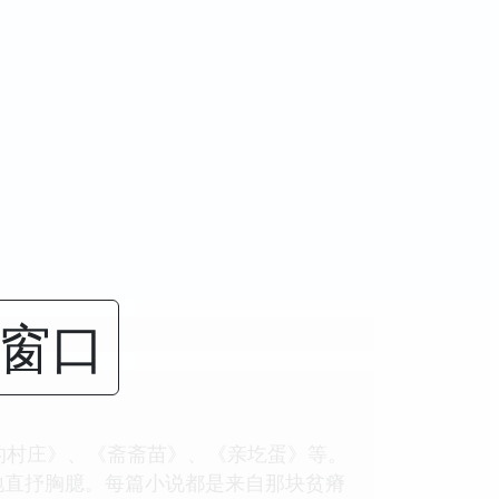
闭窗口
的村庄》、《斋斋苗》、《亲圪蛋》等。
地直抒胸臆。每篇小说都是来自那块贫瘠