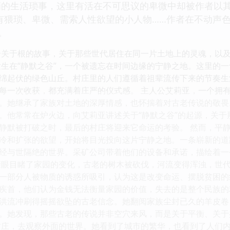
的生活琐事，这里有活在不可思议的卑微中却被作者以其
有猥琐、卑微、需索人性欲望的小人物……作者在不动声
。
个关于根的故事，关于那些世代居住在同一片土地上的灵魂，以
发生在“静默之谷”，一个被遗忘在时间边缘的宁静之地。这里的
绵起伏的绿色山丘。村庄里的人们遵循着祖辈流传下来的节奏生
每一次收获，都充满着庄严的仪式感。 主人公艾莉亚，一个拥
。她继承了家族对土地的深厚情感，也怀揣着对古老传说的敬畏
。他常常在炉火边，向艾莉亚讲述关于“静默之谷”的起源，关
静默被打破之时，最后的村庄将迎来它命运的考验。 然而，平
冷和扩张的欲望，开始将目光投向这片宁静之地。一条崭新的道
经与世隔绝的世界。采矿公司带着他们的设备和承诺，描绘着一
亲眼目睹了家园的变化，古老的树木被砍伐，河流变得浑浊，世
一部分人被物质的诱惑所吸引，认为这是改变命运、摆脱贫困的
疾首，他们认为金钱无法衡量家园的价值，失去的是整个民族的
洪流冲刷得摇摇欲坠的古老信念。她翻阅家族尘封已久的羊皮卷
。她发现，那些古老的传说并非空穴来风，而是关于平衡、关于
村庄，去观察外面的世界。她看到了城市的繁华，也看到了人们