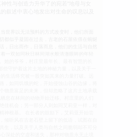
神性与创造力升华了的宛若“地母与女
色的叙述中衷心地发出对生命的叹息以及
及当世界以无法预料的方式改变时，他们所面
一切都似乎凝固在过去，古老的石屋依偎在蜿蜒
活，日出而作，日落而息，他们的生活与自然
有着一双如同秋日林间湖水般清澈眼眸的年轻
。她的爷爷，村庄里最年长、最有智慧的长
于那些守护着这片土地的神秘力量，以及关于一
静的生活终究被一股突如其来的力量打破。远
路，如同饥饿的蛇，开始侵蚀山谷的边缘，将
个物质富足的未来，但却忽略了这片土地承载
代栖息在林间的动物开始迁移。村庄里的人们
绝佳机会；另一部分人则如同艾莉亚一样，对
精神根基。 在长者的鼓励下，艾莉亚开始尝
，倾听风在古老石壁上留下的低语，试图在自
共生，以及关于人类与自然之间脆弱却不可分
内心深处的空虚和迷失，那种对物质永无止境