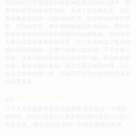
在阅读时几乎能感受到角色胸腔里剧烈的心跳声。整
本书的语言风格非常独特，充满了诗意和哲思，读起
来就像是在品味一坛陈年的美酒，初尝时或许有些复
杂，但回味悠长，每次都能咂摸出新的滋味。我特别
喜欢作者在描写环境和氛围时的细腻笔触，那些场景
不再仅仅是故事发生的背景，它们本身就成了角色情
感的延伸和隐喻，让整个故事的层次感一下子丰富了
起来。这本书的结构也设计得非常巧妙，看似松散的
线索，最终却能汇集成一张宏大而又精密的网，让人
在合上书本的那一刻，还能忍不住回想那些错综复杂
的因果关系。
☆
☆
☆
☆
☆
评分
三个人互为施爱者也互为被爱者 然后形成一个绝望
的闭环。对自己追逐的人有多热烈就对追逐自己的人
有多冷漠。“爱会把付出爱的一方推向孤独的深渊。”