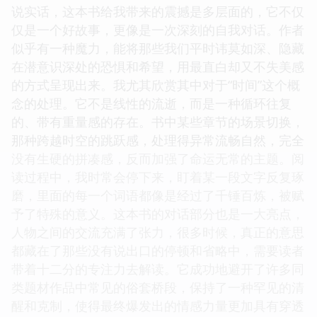
说实话，这本书给我带来的震撼是多层面的，它不仅
仅是一个好故事，更像是一次深刻的自我对话。作者
似乎有一种魔力，能将那些我们平时讳莫如深、隐藏
在潜意识深处的恐惧和希望，用最直白却又不失美感
的方式呈现出来。我尤其欣赏其中对于“时间”这个概
念的处理。它不是线性的流逝，而是一种循环往复
的、带有重量感的存在。书中某些章节的场景切换，
那种跨越时空的跳跃感，处理得异常流畅自然，完全
没有生硬的拼凑感，反而加强了命运无常的主题。阅
读过程中，我时常会停下来，盯着某一段文字反复琢
磨，里面的每一个词语都像是经过了千锤百炼，被赋
予了特殊的意义。这本书的对话部分也是一大亮点，
人物之间的交流充满了张力，很多时候，真正的意思
都藏在了那些没有说出口的停顿和省略中，需要读者
带着十二分的专注力去解读。它成功地避开了许多同
类题材作品中常见的俗套桥段，保持了一种罕见的清
醒和克制，使得最终爆发出的情感力量更加具有穿透