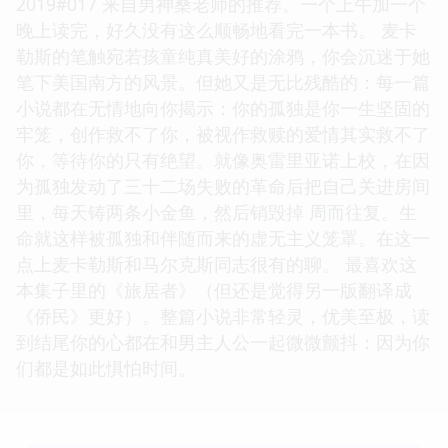
2019#017 来自男神桑老师的推荐。一个上午加一个
晚上读完，好久没有这么顺畅地看完一本书。 麦卡
勒斯的笔触宛若孩童纯真美好的涂鸦，你会沉迷于她
笔下美国南方的风景。但她又是无比残酷的：每一篇
小说都在无情地向你揭示：你的孤独是你一生坚固的
牢笼，创作救不了你，被视作救赎的爱情其实救不了
你，等待你的只有绝望。就像奥雷里亚诺上校，在因
为孤独发动了三十二场失败的革命后把自己关进房间
里，每天铸两条小金鱼，然后销毁掉 周而往复。生
命就这样被孤独和伴随而来的虚无主义笼罩。在这一
点上麦卡勒斯和马尔克斯同志很有的聊。 最喜欢这
本集子里的《旅居者》（但还是觉得另一版翻译成
《侨民》更好）。整篇小说非常轻灵，优美至极，读
到结尾你的心都在和男主人公一起微微颤抖：因为你
们都是如此惧怕时间。