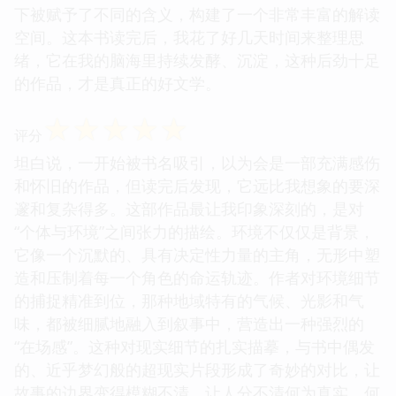
下被赋予了不同的含义，构建了一个非常丰富的解读
空间。这本书读完后，我花了好几天时间来整理思
绪，它在我的脑海里持续发酵、沉淀，这种后劲十足
的作品，才是真正的好文学。
☆
☆
☆
☆
☆
评分
坦白说，一开始被书名吸引，以为会是一部充满感伤
和怀旧的作品，但读完后发现，它远比我想象的要深
邃和复杂得多。这部作品最让我印象深刻的，是对
“个体与环境”之间张力的描绘。环境不仅仅是背景，
它像一个沉默的、具有决定性力量的主角，无形中塑
造和压制着每一个角色的命运轨迹。作者对环境细节
的捕捉精准到位，那种地域特有的气候、光影和气
味，都被细腻地融入到叙事中，营造出一种强烈的
“在场感”。这种对现实细节的扎实描摹，与书中偶发
的、近乎梦幻般的超现实片段形成了奇妙的对比，让
故事的边界变得模糊不清，让人分不清何为真实，何