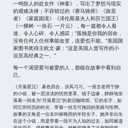
一鸣惊人的处女作《神童》，写出了梦想与现实
的艰难决择；不容错过的《赛马骑师》《旅居
者》《家庭困境》《泽伦斯基夫人和芬兰国王》
《一棵树· 一块石· 一片云》，每一篇都令人着
迷、令人心碎、令人感叹：“孤独是你我的宿命，
没有任何人任何事能改变，连爱也不能。”美国国
家图书奖得主欧文·豪：“这是美国人曾写作的小
说至高经典之一。”
每一个渴望爱与被爱的人，都能在故事中看到自
己。
《月落星沉》 暮色四合，凉风习习。一座古老而宁静
的小镇，被一层淡淡的忧伤笼罩。镇子边缘，静静地坐
落着一间名为“月落星沉”的老旧咖啡馆。它的名字，如
同它所经历的时光，带着一丝无可挽回的美丽与怅惘。
故事的主角是一位名叫林晚照的年轻女子。她并非出生
在这个小镇，而是带着一段不为人知的过去，如同被遗
落的羽毛，偶然飘落至此。林晚照继承了这座咖啡馆，