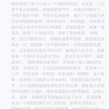
咖啡馆成了这个小镇上一个独特的存在。在这里，人们
放下各自的烦恼，在咖啡的香气中，在彼此的陪伴下，
寻找片刻的宁静。李老先生的故事，揭示了小镇悠久的
历史和隐藏的秘密；陈宇的画作，虽然残缺，却依然流
露出惊人的才华和内心的痛苦；苏铭的歌声，则像一缕
清风，吹散了小镇的沉闷，带来了新的希望。 林晚
照，这位沉默的店主，用她的温柔和坚韧，默默地连接
着这一切。她就像一汪平静的湖水，虽然深处暗流涌
动，但表面却泛着安详的光芒。她用自己的方式，温暖
着每一个来到“月落星沉”的人，也在不知不觉中，温暖
着自己。 咖啡馆的光影变幻，诉说着小镇人物的悲欢
离合。月落星沉，不仅仅是咖啡馆的名字，更是每个人
心中，对过去的一种告别，对未来的一种期盼。这个故
事，没有惊心动魄的 plot twists，没有跌宕起伏的情
节，它只是静静地描绘着生活中的点滴，描绘着人在困
境中的挣扎与成长，描绘着温暖如何穿透孤独，治愈心
灵。 最终，林晚照是否能够真正放下过去，是否能够
在这个小镇找到属于自己的归宿，故事并没有给出一个
明确的答案。但“月落星沉”咖啡馆，却如同这片土地上