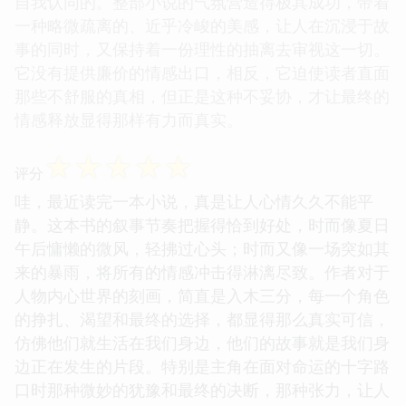
自我认同的。整部小说的气氛营造得极其成功，带着
一种略微疏离的、近乎冷峻的美感，让人在沉浸于故
事的同时，又保持着一份理性的抽离去审视这一切。
它没有提供廉价的情感出口，相反，它迫使读者直面
那些不舒服的真相，但正是这种不妥协，才让最终的
情感释放显得那样有力而真实。
☆
☆
☆
☆
☆
评分
哇，最近读完一本小说，真是让人心情久久不能平
静。这本书的叙事节奏把握得恰到好处，时而像夏日
午后慵懒的微风，轻拂过心头；时而又像一场突如其
来的暴雨，将所有的情感冲击得淋漓尽致。作者对于
人物内心世界的刻画，简直是入木三分，每一个角色
的挣扎、渴望和最终的选择，都显得那么真实可信，
仿佛他们就生活在我们身边，他们的故事就是我们身
边正在发生的片段。特别是主角在面对命运的十字路
口时那种微妙的犹豫和最终的决断，那种张力，让人