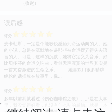
收起
· · · · · · (
)
读后感
☆
☆
☆
☆
☆
评分
麦卡勒斯，一定是个能敏锐感触到命运动向的人。她
的小说，总是在沉默地在讲那些被命运摆弄得失去语
言的人。可是，这样的沉默，她将它定义为音乐。好
比贝多芬的命运交响曲，看似无声寂寞的世界其实是
一首亢奋激进的生命之乐。 她喜欢用很多精辟
绝伦的话插叙在故事里，像...
☆
☆
☆
☆
☆
评分
多年以前我就看过《伤心咖啡馆之歌》。那是在大学
里，我没觉得好看，也没有什么别的感触。就是一本
平平常常的小说嘛。很快就忘记了。 前几天，在别