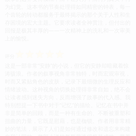
为幻觉。这本书的节奏处理得如同精密的钟表，每一
个齿轮的转动都服务于最终揭示的那个关于人性和生
存困境的宏大主题。它要求读者全神贯注，但付出的
回报是极其丰厚的——一次精神上的洗礼和一次审美
上的愉悦。
☆
☆
☆
☆
☆
评分
这是一部非常“安静”的小说，但它的安静却暗藏着惊
涛骇浪。作者的叙事视角非常独特，时而宏观审视，
时而又紧贴角色的皮肤，记录下最细微的生理反应和
情绪波动。这种视角的切换处理得非常自如，绝不会
让读者感到迷失方向，反而增强了故事的代入感。我
特别想提一下书中对于“记忆”的描绘。记忆在书中并
非是简单的回顾，而是一种有生命的、不断被重塑和
扭曲的力量，它既是慰藉，也是枷锁。作者用非常精
妙的笔法，展示了人们是如何通过修改和遗忘来构建