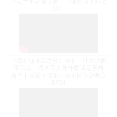
這是一本哀傷之書－《傷心咖啡館之
歌》
《傷心咖啡店之歌》你有「社會適應
不良症」嗎？長大為什麼還是不自
由？｜曉樂 x 傑尼｜先不跟你說晚安
EP24