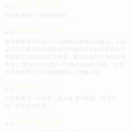
☆
☆
☆
☆
☆
评分
对喜欢用“啥”字的翻译过敏。。。
☆
☆
☆
☆
☆
评分
麦卡勒斯笔下的每一个人物都是孤独的具象化，不论
是陷入不真实的情感依赖的阿梅利亚小姐还是挣扎于
梦想破灭与自毁的音乐神童，都是作者的不同身份与
变体。“爱会把付出爱的一方推向孤独的深渊。”作者
对爱与被爱这个命题的阐释令人印象深刻。
☆
☆
☆
☆
☆
评分
从文风爱上一个作家，就卡森·麦卡勒斯，对了口
味，就是这么简单。
☆
☆
☆
☆
☆
评分