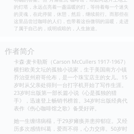
的灯塔，永远点亮着一盏温暖的灯，等待着每一个迷失
的灵魂，在此停留，休憩，然后，继续前行。而那些在
这里品尝过咖啡的人们，也带着这份微弱的温暖，走进
了属于自己的，或明或暗的，人生旅途。
作者简介
卡森·麦卡勒斯（Carson McCullers 1917-1967）
横扫欧美文坛的孤独小说家，生于美国南方小镇
乔治亚州府哥伦布，是一个珠宝店主的女儿。15
岁时从父亲处得到一台打字机开始了写作生涯。
23岁时出版第一部长篇小说《心是孤独的猎
手》，迅速登上畅销书榜首。34岁时出版经典代
表作《伤心咖啡馆之歌》备受好评。
她一生缠绵病榻，于29岁瘫痪并患抑郁症。又经
历多次感情纠葛，爱而不得，心力交瘁。50岁时