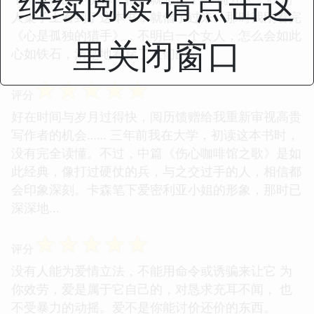
继续阅读 请点击这
人桌子上看到了这本书，就借了过来。那时我刚看完
《心是孤独的猎手》，不明白一个女人，怎么会如此
里关闭窗口
心如铁石，清楚地看穿了人们的...
☆
☆
☆
☆
☆
评分
好在时间与岁月过得快，阅历馈赠给我重新审视高贵
写作者的机会…… 三年前我在大学，初读这本书时，
没有完全读懂。不过，中篇《伤心咖啡馆之歌》是如
此经典，像打过硬仗的兵，与之交过手的人，相信都
会印象深刻。卡森笔下爱密利亚小姐的形象，那时已
深深地...
☆
☆
☆
☆
☆
评分
没有人能为爱情立法，不能用命令或诱骗来让它 为
你效劳，爱是属于它自己的，对恳求充耳不闻， 也
不受暴力的动摇。爱不是你能讨价还价的东西。