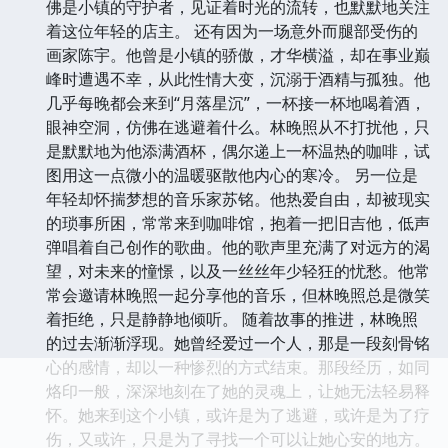
佛是小镇的守护者，见证着时光的流转，也默默地关注
着这位年轻的店主。 还有因为一场意外而腿部受伤的
画家陈宇。他曾是小镇的骄傲，才华横溢，却在事业巅
峰时遭遇不幸，从此性情大变，沉溺于酒精与孤独。他
几乎每晚都会来到“月落星沉”，一杯接一杯地喝着酒，
眼神空洞，仿佛在逃避着什么。林晚照从不打扰他，只
是默默地为他添满酒杯，偶尔递上一杯温热的咖啡，试
图用这一点微小的温暖驱散他内心的寒冷。 另一位是
年轻却怀揣梦想的音乐家苏铭。他热爱自由，却被现实
的琐事所困，常常来到咖啡馆，抱着一把旧吉他，低声
弹唱着自己创作的歌曲。他的歌声里充满了对远方的渴
望，对未来的憧憬，以及一丝丝年少轻狂的忧愁。他常
常会邀请林晚照一起分享他的音乐，但林晚照总是微笑
着拒绝，只是静静地倾听。 随着故事的推进，林晚照
的过去渐渐浮现。她曾经爱过一个人，那是一段刻骨铭
心的感情，却以一种惨烈的方式结束。那段经历，如同
烙印一般，深深地刻在了她的灵魂上，让她无法轻易释
怀。她来到这个小镇，或许是为了逃避，或许是为了疗
伤，又或许，只是为了寻找一个可以让她心安的地方。