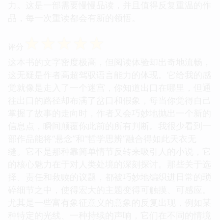
力。这是一部需要慢慢品读，并且值得反复重温的作
品，每一次重读都会有新的领悟。
☆
☆
☆
☆
☆
评分
这本书的文字密度极高，但阅读体验却出奇地流畅，
这无疑是作者高超驾驭语言能力的体现。它给我的感
觉就像是走入了一个迷宫，你知道出口在哪里，但通
往出口的路径却布满了岔口和假象，每当你觉得自己
掌握了故事的走向时，作者又会巧妙地抛出一个新的
信息点，瞬间颠覆你此前的所有判断。我很少看到一
部作品能将“悬念”和“哲学思辨”融合得如此天衣无
缝。它不是那种靠简单情节反转来吸引人的小说，它
的核心魅力在于对人类处境的深刻探讨。那些关于选
择、责任和救赎的议题，都被巧妙地编织进日常的琐
碎细节之中，使得宏大的主题变得可触摸、可感应。
尤其是一些富有象征意义的意象的反复出现，例如某
种特定的光线、一种持续的声响，它们在不同的情境