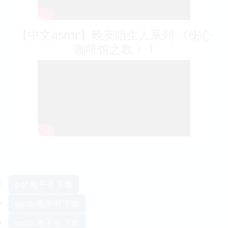
【中文asmr】晚安陌生人系列 《伤心
咖啡馆之歌 》1
pdf 电子书 下载
epub 电子书 下载
mobi 电子书 下载