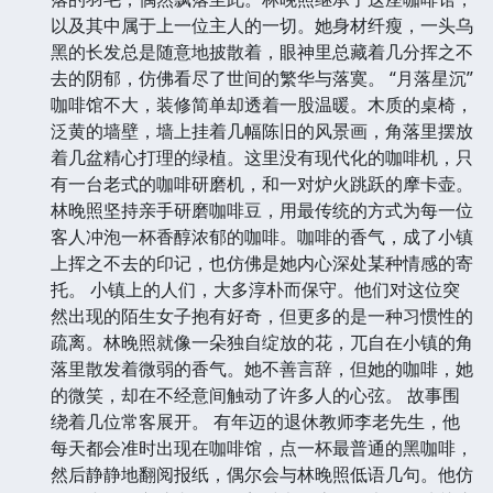
以及其中属于上一位主人的一切。她身材纤瘦，一头乌
黑的长发总是随意地披散着，眼神里总藏着几分挥之不
去的阴郁，仿佛看尽了世间的繁华与落寞。 “月落星沉”
咖啡馆不大，装修简单却透着一股温暖。木质的桌椅，
泛黄的墙壁，墙上挂着几幅陈旧的风景画，角落里摆放
着几盆精心打理的绿植。这里没有现代化的咖啡机，只
有一台老式的咖啡研磨机，和一对炉火跳跃的摩卡壶。
林晚照坚持亲手研磨咖啡豆，用最传统的方式为每一位
客人冲泡一杯香醇浓郁的咖啡。咖啡的香气，成了小镇
上挥之不去的印记，也仿佛是她内心深处某种情感的寄
托。 小镇上的人们，大多淳朴而保守。他们对这位突
然出现的陌生女子抱有好奇，但更多的是一种习惯性的
疏离。林晚照就像一朵独自绽放的花，兀自在小镇的角
落里散发着微弱的香气。她不善言辞，但她的咖啡，她
的微笑，却在不经意间触动了许多人的心弦。 故事围
绕着几位常客展开。 有年迈的退休教师李老先生，他
每天都会准时出现在咖啡馆，点一杯最普通的黑咖啡，
然后静静地翻阅报纸，偶尔会与林晚照低语几句。他仿