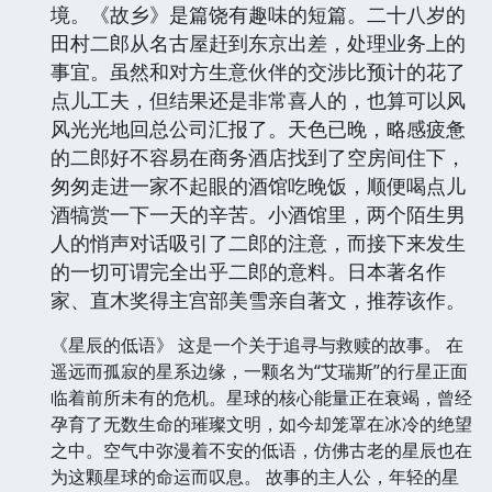
境。《故乡》是篇饶有趣味的短篇。二十八岁的
田村二郎从名古屋赶到东京出差，处理业务上的
事宜。虽然和对方生意伙伴的交涉比预计的花了
点儿工夫，但结果还是非常喜人的，也算可以风
风光光地回总公司汇报了。天色已晚，略感疲惫
的二郎好不容易在商务酒店找到了空房间住下，
匆匆走进一家不起眼的酒馆吃晚饭，顺便喝点儿
酒犒赏一下一天的辛苦。小酒馆里，两个陌生男
人的悄声对话吸引了二郎的注意，而接下来发生
的一切可谓完全出乎二郎的意料。日本著名作
家、直木奖得主宫部美雪亲自著文，推荐该作。
《星辰的低语》 这是一个关于追寻与救赎的故事。 在
遥远而孤寂的星系边缘，一颗名为“艾瑞斯”的行星正面
临着前所未有的危机。星球的核心能量正在衰竭，曾经
孕育了无数生命的璀璨文明，如今却笼罩在冰冷的绝望
之中。空气中弥漫着不安的低语，仿佛古老的星辰也在
为这颗星球的命运而叹息。 故事的主人公，年轻的星