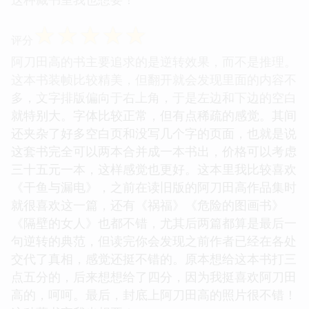
☆
☆
☆
☆
☆
评分
阿刀田高的书主要追求的是逆转效果，而不是推理。
这本书装帧比较精美，但翻开就会发现里面的内容不
多，文字排版偏向于右上角，于是左边和下边的空白
就特别大。字体比较正常，但有点稀疏的感觉。其间
还夹杂了好多空白页和没写几个字的页面，也就是说
这套书完全可以两本合并成一本书出，价格可以考虑
三十五元一本，这样感觉也更好。这本里我比较喜欢
《干鱼与漏电》，之前在读旧版的阿刀田高作品集时
就很喜欢这一篇，还有《祸福》《危险的图画书》
《隔壁的女人》也都不错，尤其后两篇都算是最后一
句逆转的典范，但读完你会发现之前作者已经在各处
交代了真相，感觉还挺不错的。原本想给这本书打三
点五分的，后来想想给了四分，因为我挺喜欢阿刀田
高的，呵呵。最后，封底上阿刀田高的照片很不错！