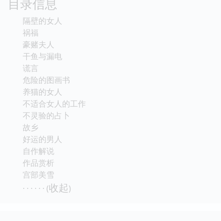
目录信息
隔壁的女人
祸福
豪赌夫人
干鱼与漏电
谎言
危险的图画书
养猫的女人
不适合女人的工作
不灵验的占卜
故乡
好运的男人
自作解说
作品赏析
宫部美雪
收起
· · · · · · (
)