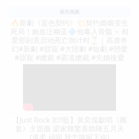
相关视频
🔥新劇《蓝色契约》💥契约婚姻变生
死局！她血泛幽蓝🔷他毒入骨髓☠️相
爱那刻竟启动死亡倒计时⏳｜高虐奇
幻#新劇 #甜寵 #大陸劇 #短劇 #戀愛
#甜寵 #總裁 #霸道總裁 #先婚後愛
【Just Rock It!!!藍】黃奕儒獻唱《圈
套》主題曲 梁家輝驚喜助陣五月天
(溫柔.頑固.我怎能留下你)