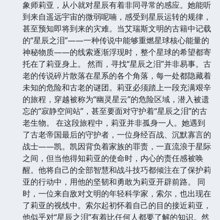
象师莉亚，从小就对星辰有着非同寻常的感应。她能听
到来自遥远宇宙的微弱呢喃，感受到星辰运转的规律，
甚至预知即将到来的灾难。当艾瑞斯文明的古籍中记载
的“星辰之泪”——一种传说中能够重燃星球核心能量的
神秘物质——的线索逐渐浮现时，整个星球的希望都寄
托在了莉亚身上。 然而，寻找“星辰之泪”并非易事。古
老的传说碎片散落在星系的各个角落，每一处都隐藏着
未知的危险和古老的谜团。莉亚必须踏上一段充满艰辛
的旅程，穿越被称为“幽灵星云”的危险区域，潜入被遗
忘的“寂静空间站”，甚至要面对守护着“星辰之泪”的古
老生物。 在这段旅程中，莉亚并非孤身一人。她遇到
了古老帝国最后的守护者，一位身经百战、沉默寡言的
战士——凯。凯因背负着家族的罪责，一直流浪于星际
之间，但当他得知莉亚的使命时，内心的责任感被唤
醒。他将自己的全部智慧和战斗技巧都倾注在了保护莉
亚的行动中，用他的坚韧和勇敢为莉亚开辟前路。 同
时，一位来自敌对文明的年轻科学家，索尔，也出现在
了莉亚的视线中。索尔起初怀着自己的目的接近莉亚，
他似乎对“星辰之泪”有着比任何人都要了解的知识。然