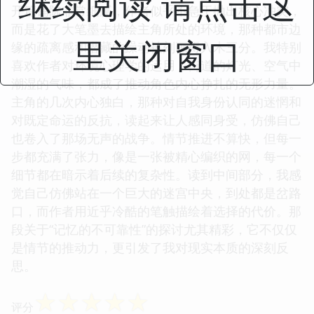
继续阅读 请点击这
开篇铺陈非常细腻，作者似乎不急于抛出核心冲突，
而是花了大笔墨去描绘主角所处的环境，那种都市边
里关闭窗口
缘的疏离感和潜藏的躁动被刻画得入木三分。我特别
喜欢作者对环境心理学的运用，街道的灯光、空气中
潮湿的气味，都成了推动角色内心挣扎的无形力量。
主角的几次内心独白，那种对自我身份认同的迷惘和
对既定命运的反抗，读起来让人感同身受，仿佛自己
也卷入了那场无声的战争。情节推进不算快，但每一
步都充满了张力，像是一张被精心编织的网，每一个
细节都在暗示着后续的复杂性。读到中间部分，我感
觉自己仿佛站在一个巨大的迷宫中央，到处都是岔路
口，而作者用近乎冷酷的笔触描绘着选择的代价。那
段关于“记忆的不可靠性”的探讨尤其精彩，它不仅仅
是情节的推动力，更引发了我对现实本质的深刻反
思。
☆
☆
☆
☆
☆
评分