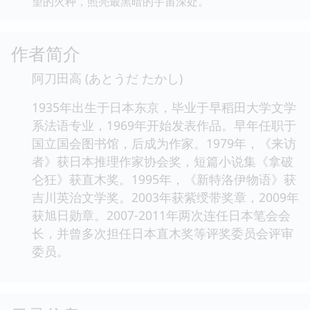
望的火种，照亮最黑暗的宇宙深处。
作者简介
阿刀田高 (あとうだ たかし)
1935年出生于日本东京，毕业于早稻田大学文学
系法语专业，1969年开始发表作品。早年任职于
国立国会图书馆，后成为作家。1979年，《来访
者》获日本推理作家协会奖，短篇小说集《拿破
仑狂》获直木奖。1995年，《新特洛伊物语》获
吉川英治文学奖。2003年获紫绶带奖章，2009年
获旭日勋章。2007-2011年两次连任日本笔会会
长，并曾多次担任日本直木奖等评奖委员会评审
委员。