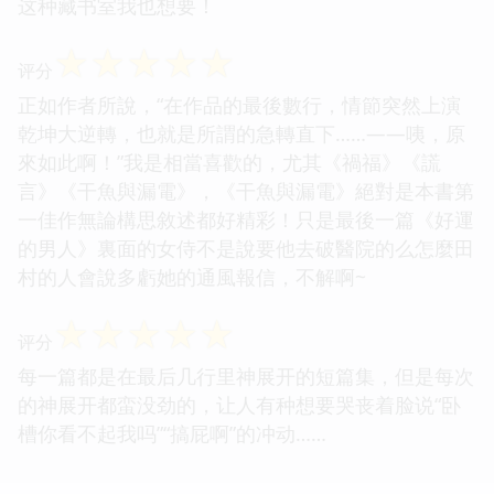
这种藏书室我也想要！
☆
☆
☆
☆
☆
评分
正如作者所說，“在作品的最後數行，情節突然上演
乾坤大逆轉，也就是所謂的急轉直下……——咦，原
來如此啊！”我是相當喜歡的，尤其《禍福》《謊
言》《干魚與漏電》，《干魚與漏電》絕對是本書第
一佳作無論構思敘述都好精彩！只是最後一篇《好運
的男人》裏面的女侍不是說要他去破醫院的么怎麼田
村的人會說多虧她的通風報信，不解啊~
☆
☆
☆
☆
☆
评分
每一篇都是在最后几行里神展开的短篇集，但是每次
的神展开都蛮没劲的，让人有种想要哭丧着脸说“卧
槽你看不起我吗”“搞屁啊”的冲动……