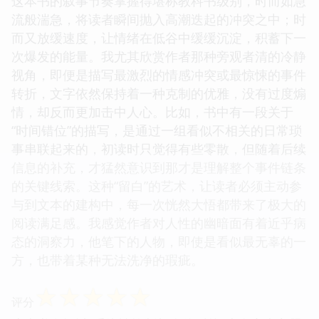
这本书的叙事节奏掌握得堪称教科书级别，时而如急
流般湍急，将读者瞬间抛入高潮迭起的冲突之中；时
而又放缓速度，让情绪在低谷中缓缓沉淀，积蓄下一
次爆发的能量。我尤其欣赏作者那种旁观者清的冷静
视角，即便是描写最激烈的情感冲突或最惊悚的事件
转折，文字依然保持着一种克制的优雅，没有过度煽
情，却反而更加击中人心。比如，书中有一段关于
“时间错位”的描写，是通过一组看似不相关的日常琐
事串联起来的，初读时只觉得有些零散，但随着后续
信息的补充，才猛然意识到那才是理解整个事件链条
的关键线索。这种“留白”的艺术，让读者必须主动参
与到文本的建构中，每一次恍然大悟都带来了极大的
阅读满足感。我感觉作者对人性的幽暗面有着近乎病
态的洞察力，他笔下的人物，即使是看似最无辜的一
方，也带着某种无法洗净的瑕疵。
☆
☆
☆
☆
☆
评分