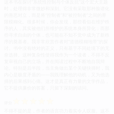
这本书在探讨“系统性控制与个体反抗”这个宏大主题
时，处理得非常微妙和深刻。它没有采取那种脸谱化
的善恶对立，而是将“控制者”和“被控制者”之间的界
限模糊化。很多时候，你会发现，那些看似在维护秩
序的人，其实被他们所维护的系统本身所异化；而那
些寻求自由的个体，也可能在不知不觉中成为了新秩
序的奠基者。我非常欣赏作者对“道德模糊地带”的探
讨。书中没有绝对的正义，只有基于不同处境下的无
奈选择。这种复杂性使得我作为一个读者，不得不反
复审视自己的立场，并在阅读过程中不断地自我辩
论。特别是后半段，当主角做出某个关键抉择时，我
内心是极度矛盾的——我既理解他的动机，又为他选
择的后果感到心痛。这才是真正有力量的文学作品，
它不提供廉价的答案，只留下深刻的诘问。
☆
☆
☆
☆
☆
评分
不得不提的是，作者的语言功力着实令人叹服。这不