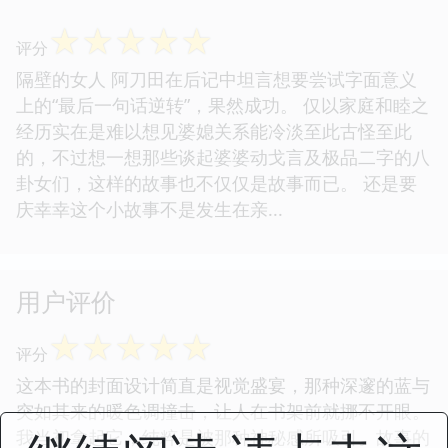
☆
☆
☆
☆
☆
评分
隔壁的女人 阿刀田在后记中坦言想要尝试字面意义
上的“最后一句话逆转”，果然成功。 仅以家庭和睦之
经历实在是难以想见婆媳关系能冷淡至此古怪至此
的，不过想一想那些谈起婆婆动戈言及极品二字的八
卦女们，这样的故事也不仅仅是故事而已。 还是要
庆幸幸这个小故事不是发生在亲...
用户评价
☆
☆
☆
☆
☆
评分
这本书的封面设计简直是视觉盛宴，那种深邃的蓝与
突如其来的暖色调撞击，让人在书架前就挪不开眼。
我当初拿起它，纯粹是被那种神秘感所吸引。故事的