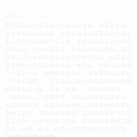
☆
☆
☆
☆
☆
评分
阿刀田高的书主要追求的是逆转效果，而不是推理。
这本书装帧比较精美，但翻开就会发现里面的内容不
多，文字排版偏向于右上角，于是左边和下边的空白
就特别大。字体比较正常，但有点稀疏的感觉。其间
还夹杂了好多空白页和没写几个字的页面，也就是说
这套书完全可以两本合并成一本书出，价格可以考虑
三十五元一本，这样感觉也更好。这本里我比较喜欢
《干鱼与漏电》，之前在读旧版的阿刀田高作品集时
就很喜欢这一篇，还有《祸福》《危险的图画书》
《隔壁的女人》也都不错，尤其后两篇都算是最后一
句逆转的典范，但读完你会发现之前作者已经在各处
交代了真相，感觉还挺不错的。原本想给这本书打三
点五分的，后来想想给了四分，因为我挺喜欢阿刀田
高的，呵呵。最后，封底上阿刀田高的照片很不错！
这种藏书室我也想要！