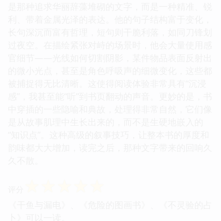
是那种追求华丽辞藻堆砌的文字，而是一种精准、锐
利、带着金属光泽的表达。他的句子结构富于变化，
长句深沉而富有哲理，短句则干脆利落，如同刀锋划
过夜空。在描绘紧张对峙的场景时，他会大量使用感
官细节——光线如何切割阴影，某件物品表面反射出
的微小光点，甚至是角色呼吸声的细微变化，这些都
被捕捉得无比清晰。这使得阅读体验非常具有“沉浸
感”，我甚至能“听”到书页翻动的声音。更妙的是，书
中穿插的一些隐喻和典故，处理得非常自然，它们像
是从故事肌理中生长出来的，而不是生硬地嵌入的
“知识点”。这种高级的叙事技巧，让整本书的厚度和
韵味都大大增加，读完之后，那种文字带来的回响久
久不散。
☆
☆
☆
☆
☆
评分
《干鱼与漏电》、《危险的图画书》、《不灵验的占
卜》可以一读。