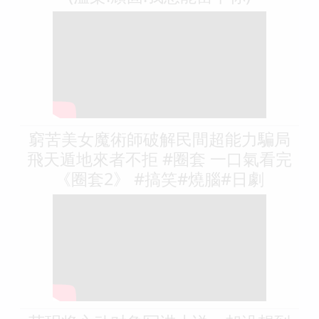
窮苦美女魔術師破解民間超能力騙局
飛天遁地來者不拒 #圈套 一口氣看完
《圈套2》 #搞笑#燒腦#日劇