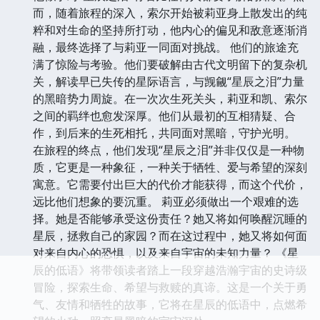
而，随着旅程的深入，索尔开始被莉亚身上散发出的纯
粹和对生命的坚持所打动，他内心的偏见和敌意逐渐消
融，最终选择了与莉亚一同面对挑战。 他们的旅途充
满了惊险与考验。他们要破解由古代文明留下的复杂机
关，解读早已失传的星际语言，与觊觎“星辰之泪”力量
的黑暗势力周旋。在一次次生死关头，莉亚和凯、索尔
之间的羁绊也愈发深厚。他们从最初的互相猜疑、合
作，到后来的生死相托，共同面对黑暗，守护光明。
在旅程的终点，他们发现“星辰之泪”并非仅仅是一种物
质，它更是一种象征，一种关于牺牲、爱与希望的深刻
寓意。它需要付出巨大的代价才能获得，而这个代价，
远比他们想象的要沉重。 莉亚必须做出一个艰难的选
择。她是否能够承受这份责任？她又将如何唤醒沉睡的
星辰，拯救自己的家园？而在这过程中，她又将如何面
对来自内心的恐惧，以及来自宇宙的未知力量？ 《星
辰的低语》将带领读者踏上一段穿越浩瀚宇宙的史诗级
冒险，探索生命、希望与救赎的真谛。这是一个关于勇
气、友情和牺牲的故事，它将在星辰的低语中，点燃希