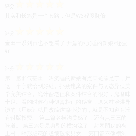
☆
☆
☆
☆
☆
评分
其实和长篇是一个套路，但是WS程度翻倍
☆
☆
☆
☆
☆
评分
金田一系列再也不想看了 开篇的<沉睡的新娘>还蛮
好
☆
☆
☆
☆
☆
评分
第一篇邪气甚重，叫沉睡的新娘有点画蛇添足了，尸
这一个字就恰到好处。扑朔迷离的案件与病态异位美
学完美结合。诡计蛮老但和案件结合的很好，鬼畜味
十足。看的时候有种似曾相识的感觉，原来桂治洪导
演的《尸妖》就是改编这篇小说的，就是不知道有没
有付版权费。 第二篇老横沟质感了，还有点三三的
味道。 第三篇是最典型的横沟流了，封闭阴森的岛
上村，畸形虐恋的道德破损男女。 第四篇不像横沟