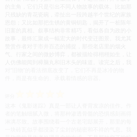
的主角，它们只是引出不同人物故事的载体。比如那
只残缺的青花瓷碗，牵扯出一段跨越半个世纪的家族
恩怨；又比如那把生锈的黄铜钥匙，揭开了一桩陈年
旧案的真相。叙事结构非常精巧，看似各自为政的小
故事，最终汇聚成一幅宏大的时代变迁图景。我尤其
赞赏作者对于市井百态的捕捉，那些老店里的烟火
气、行家之间的微妙博弈，都被描绘得栩栩如生，让
人仿佛能闻到樟脑丸和旧木头的味道。读完之后，我
对“旧物”的看法彻底改变了，它们不再是冰冷的物
件，而是有生命的、承载着情感的容器。
☆
☆
☆
☆
☆
评分
这本《鬼影迷踪》真是一部让人脊背发凉的佳作。作
者的笔触细腻入微，将那种渗透骨髓的恐惧感刻画得
淋漓尽致。故事围绕着一个古老宅邸展开，那里的每
一块砖瓦似乎都浸染了尘封的秘密和不祥的气息。我