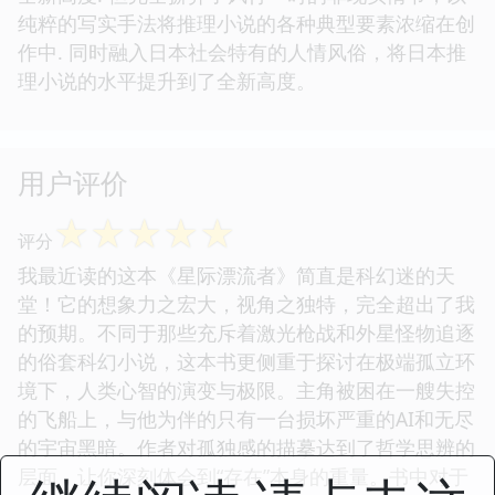
纯粹的写实手法将推理小说的各种典型要素浓缩在创
作中. 同时融入日本社会特有的人情风俗，将日本推
理小说的水平提升到了全新高度。
用户评价
☆
☆
☆
☆
☆
评分
我最近读的这本《星际漂流者》简直是科幻迷的天
堂！它的想象力之宏大，视角之独特，完全超出了我
的预期。不同于那些充斥着激光枪战和外星怪物追逐
的俗套科幻小说，这本书更侧重于探讨在极端孤立环
境下，人类心智的演变与极限。主角被困在一艘失控
的飞船上，与他为伴的只有一台损坏严重的AI和无尽
的宇宙黑暗。作者对孤独感的描摹达到了哲学思辨的
层面，让你深刻体会到“存在”本身的重量。书中对于