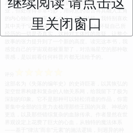
继续阅读 请点击这
高维空间、时间扭曲的物理学概念的阐述，虽然专
业，但处理得非常巧妙，用诗意的语言将其融入主角
里关闭窗口
的内心独白中，完全不会让人感到枯燥。我特别喜欢
其中关于“记忆重塑”的那几章，主角开始怀疑自己所
经历的一切是否真实，这种对主体性的质疑，让整个
故事的张力提升到了一个新的高度。读完这本书，我
感觉自己的宇宙观都被重塑了，对浩瀚星空的那种敬
畏感，是以前看任何科普片都无法给予的。
☆
☆
☆
☆
☆
评分
这部名为《失落的编年史》的史诗巨著，以其恢弘的
架空世界构建和复杂的人物关系网，给我留下了极为
深刻的印象。它不是那种可以轻松消遣的作品，你需
要集中全部的注意力去梳理那些王国的兴衰、神祇的
更迭，以及那些错综复杂的血脉传承。作者显然在世
界观设定上花费了巨大的心血，从独特的魔法体系
——基于“律法”而非“元素”的施法逻辑，到迥异的种