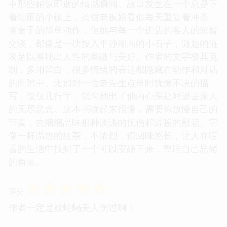
中那些稍纵即逝的情感瞬间。故事发生在一个总是下
着细雨的小镇上，茶馆老板娘看似每天重复着冲茶、
擦桌子的简单动作，但她与每一个进店的客人的短暂
交谈，都像是一块投入平静湖面的小石子，激起的涟
漪足以展现出人性的幽微与美好。作者的文字极其克
制，多用留白，很多情绪的表达都隐藏在动作和对话
的间隙中。比如对一位老先生点单时犹豫不决的描
写，仅仅几行字，就勾勒出了他内心深处对逝去亲人
的无尽思念。这本书读起来很慢，需要你放慢自己的
节奏，去细细品味那种淡淡的忧伤和温暖的慰藉。它
像一杯温热的红茶，不浓烈，但回味悠长，让人在喧
嚣的生活中找到了一个可以安静下来，整理自己思绪
的角落。
☆
☆
☆
☆
☆
评分
作者一定是被蛇蝎美人伤过啊！