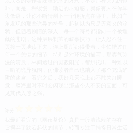
最欣赏的是作者处理悬念的方式，不是那种突兀的惊
吓，而是一种缓慢、渐进的压迫感，就像有人在你耳
边低语，让你不断猜测下一个转折点在哪里。比如主
角发现的那些诡异的符号，起初以为只是无意义的涂
鸦，但随着剧情的深入，每一个符号都指向一个被埋
藏的悲剧，这种层层剥茧的叙事技巧，让人忍不住一
页接一页地读下去，连上厕所都得带着，生怕错过任
何一个关键的细节。特别是对环境的描写，那雾气弥
漫的清晨，林间透过的斑驳阳光，都烘托出一种难以
言喻的诡异氛围，仿佛读者自己也踏入了那个充满陷
阱的迷宫。看完之后，我好几天晚上都不敢关灯睡
觉，脑海里时不时会闪现出那些令人不安的画面，可
见其代入感之强。
☆
☆
☆
☆
☆
评分
我最近看完的《雨夜茶馆》真是一股清流般的存在，
它摒弃了跌宕起伏的情节，转而专注于捕捉日常生活