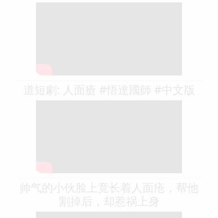
道短劇: 人面瘡 #悟達國師 #中文版
帅气的小伙脸上竟长着人面疮，帮他
割掉后，却惹祸上身