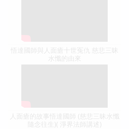
悟達國師與人面瘡十世冤仇 慈悲三昧
水懺的由來
人面瘡的故事悟達國師 (慈悲三昧水懺
隨念往生)( 淨界法師講述)