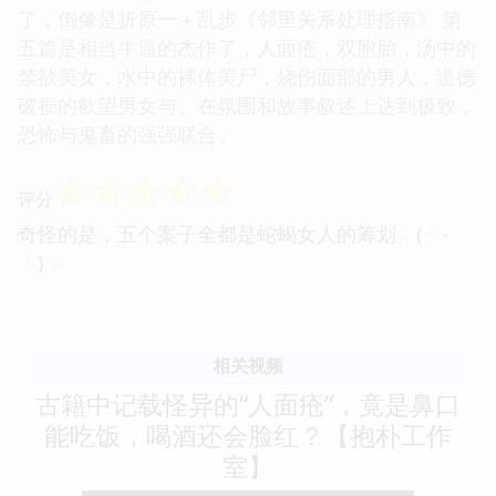
了，倒像是折原一＋乱步《邻里关系处理指南》 第
五篇是相当牛逼的杰作了，人面疮，双胞胎，汤中的
禁欲美女，水中的裸体美尸，烧伤面部的男人，道德
破损的欲望男女与。在氛围和故事叙述上达到极致，
恐怖与鬼畜的强强联合。
☆
☆
☆
☆
☆
评分
奇怪的是，五个案子全都是蛇蝎女人的筹划╮(╯-
╰)╭
相关视频
古籍中记载怪异的“人面疮”，竟是鼻口
能吃饭，喝酒还会脸红？【抱朴工作
室】