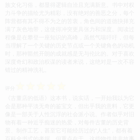
族文化习俗，都显得逻辑自洽且充满新意。书中对权
力斗争的描绘尤为精彩，没有绝对的善恶之分，每个
阵营都有其不得不为之的苦衷，角色间的道德抉择充
满了灰色地带，这使得冲突更具张力和深度。阅读过
程像是在攀登一座知识的高峰，虽然气喘吁吁，但每
当理解了一个关键的历史节点或一个关键角色的动机
时，那种豁然开朗的成就感是无与伦比的。对于喜欢
深度奇幻和政治权谋的读者来说，这绝对是一次不容
错过的精神洗礼。
☆
☆
☆
☆
☆
评分
《古董店的低语》这本书，说实话，一开始我以为它
会是那种平淡无奇的鉴宝文，但出乎我的意料，它更
像是一部关于人性沉浮的社会派小说。作者似乎对旧
物有着一种近乎痴迷的热爱，对每件古董的历史背
景、制作工艺，甚至它可能经历过的“人生”，都有着
百科全书式的考据。但重点在于，这些物件并非故事