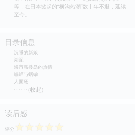
等，在日本掀起的“横沟热潮”数十年不退，延续
至今。
目录信息
沉睡的新娘
湖泥
海市蜃楼岛的热情
蝙蝠与蛞蝓
人面疮
收起
· · · · · · (
)
读后感
☆
☆
☆
☆
☆
评分