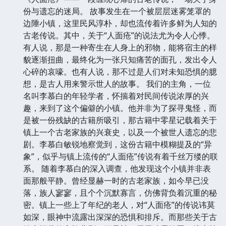
份与遗忘的迷局。 故事发生在一个被层层迷雾笼罩的
边陲小镇，这里民风淳朴，却也流传着许多鲜为人知的
古老传说。其中，关于“人面疮”的说法尤为令人心悸。
有人说，那是一种寄生在人身上的邪物，能将宿主的样
貌逐渐扭曲，最终化为一张只知痛苦的面孔，发出令人
心碎的哀嚎。也有人说，那不过是人们对未知恐惧的臆
想，是古人用来警示世人的故事。 我们的主角，一位
名叫李慕白的年轻学者，怀揣着对民间传说浓厚的兴
趣，来到了这个偏僻的小镇。他并非为了探寻鬼怪，而
是被一份残缺的古籍所吸引，那古籍中零星记载着关于
镇上一个古老家族的兴衰史，以及一个被世人遗忘的悲
剧。李慕白敏锐地察觉到，这份古籍中模糊提及的“异
象”，似乎与镇上流传的“人面疮”传说有着千丝万缕的联
系。 随着李慕白的深入调查，他发现这个小镇并非表
面那般平静。曾经显赫一时的古老家族，如今早已没
落，族人寥寥，且个个沉默寡言，仿佛背负着沉重的秘
密。镇上一些上了年纪的老人，对“人面疮”的传说讳莫
如深，眼神中流露出深深的恐惧和排斥。而那些关于古