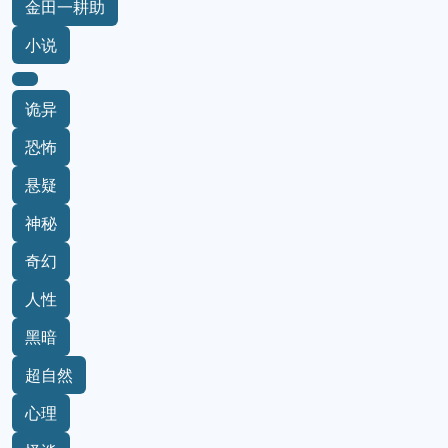
金田一耕助
小说
诡异
恐怖
悬疑
神秘
奇幻
人性
黑暗
超自然
心理