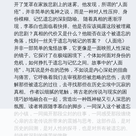
开了笼罩在家族悲剧上的迷雾。他发现，所谓的“人面
疮”，并非简单的鬼神之说，而是一种对人性压抑、身
份模糊、记忆遗忘的深刻隐喻。 随着真相的逐渐浮
现，李慕白也面临着抉择。他是否应该揭露这段被埋藏
的悲剧？真相的代价又是什么？他能否在这个被遗忘的
角落，找到一丝关于遗忘与铭记的答案？ 《人面疮》
并非一部简单的鬼怪故事，它更像是一面映照人性深处
的镜子。它探讨了在极端困境下，个体如何面对身份的
危机，如何挣扎于遗忘与记忆之间。故事中的“人面
疮”，与其说是外在的恐怖，不如说是内心深处的扭曲
与痛苦。它呼唤着我们去审视那些被忽略的悲伤，去理
解那些被遗忘的过往，去寻找那些在历史尘埃中沉寂的
真相。 作者以细腻的笔触，将古老的传说与现实的困
境巧妙地融合在一起，营造出一种既神秘又引人深思的
氛围。读者将跟随李慕白的脚步，一同深入这个被遗忘
的小镇，一同揭开那段尘封的往事，一同感受那段缠绕
心扉的古老传说所带来的震撼与思考。这部作品，是对
历史的回溯，是对人性的探寻，也是对所有被遗忘的、
却依然深刻的痛苦的致敬。