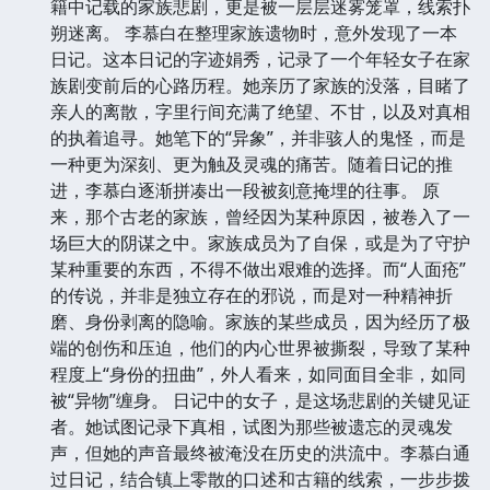
籍中记载的家族悲剧，更是被一层层迷雾笼罩，线索扑
朔迷离。 李慕白在整理家族遗物时，意外发现了一本
日记。这本日记的字迹娟秀，记录了一个年轻女子在家
族剧变前后的心路历程。她亲历了家族的没落，目睹了
亲人的离散，字里行间充满了绝望、不甘，以及对真相
的执着追寻。她笔下的“异象”，并非骇人的鬼怪，而是
一种更为深刻、更为触及灵魂的痛苦。随着日记的推
进，李慕白逐渐拼凑出一段被刻意掩埋的往事。 原
来，那个古老的家族，曾经因为某种原因，被卷入了一
场巨大的阴谋之中。家族成员为了自保，或是为了守护
某种重要的东西，不得不做出艰难的选择。而“人面疮”
的传说，并非是独立存在的邪说，而是对一种精神折
磨、身份剥离的隐喻。家族的某些成员，因为经历了极
端的创伤和压迫，他们的内心世界被撕裂，导致了某种
程度上“身份的扭曲”，外人看来，如同面目全非，如同
被“异物”缠身。 日记中的女子，是这场悲剧的关键见证
者。她试图记录下真相，试图为那些被遗忘的灵魂发
声，但她的声音最终被淹没在历史的洪流中。李慕白通
过日记，结合镇上零散的口述和古籍的线索，一步步拨