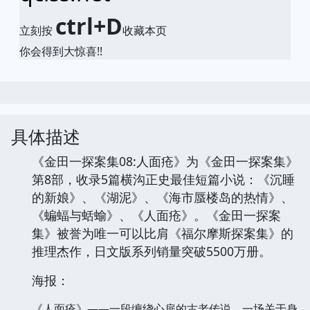
ctrl+D
立刻按
收藏本页
你会得到大惊喜!!
具体描述
《金田一探案集08:人面疮》为《金田一探案集》
第8部，收录5篇横沟正史最佳短篇小说：《沉睡
的新娘》、《湖泥》、《海市蜃楼岛的热情》、
《蝙蝠与蛞蝓》、《人面疮》。《金田一探案
集》被誉为唯一可以比肩《福尔摩斯探案集》的
推理杰作，日文版系列销量突破5500万册。
海报：
《人面疮》——一段缠绕心扉的古老传说，一场关于身