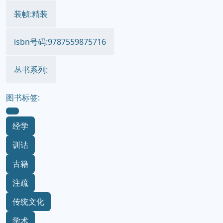
装帧:精装
isbn号码:9787559875716
丛书系列:
图书标签:
经学
训诂
古籍
注疏
传统文化
学术