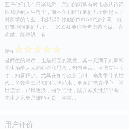
匠仔他们几个日渐熟悉，我们的闲聊有时也会从诗词
歌赋谈到人生哲学，前不久和匠仔他们几个聊起大学
时所学的专业，我想起刚接触的“IKIGAI”这个词，就
好奇地问他们几个。 “‘IKIGAI’要综合考虑擅长做、喜
欢做、能赚钱、有...
☆
☆
☆
☆
☆
评分
是师生的对话，也是相互的激发。其中充满了刘家和
先生治学为人的心得和思考，句句金言。可惜先生大
才，知音稀少。尤其在如今故步自封、蜗角争斗的世
代，多数学蠹只知闷头吃潲水，更无追求真理心。举
世喧嚣，跟风逐浪，曲学阿世，踏实诚实世所罕有，
先生之风更是难能可贵。学兼...
用户评价