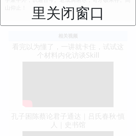
里关闭窗口
山仰止！
相关视频
看完以为懂了，一讲就卡住，试试这
个材料内化访谈Skill
孔子困陈蔡论君子通达｜吕氏春秋·慎
人｜史书馆