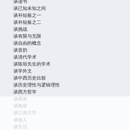
谈读书
谈已知未知之间
谈补短板之一
谈补短板之二
谈挑战
谈有限与无限
谈自由的概念
谈音韵
谈清代学术
谈陈垣先生的学术
谈学外文
谈中西历史比较
谈历史理性与逻辑理性
谈西方哲学
谈师友
谈晚辈
谈江南大学
谈做人
谈生活