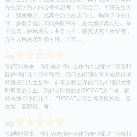
先生治学为人的心得和思考，句句金言。可惜先生大
才，知音稀少。尤其在如今故步自封、蜗角争斗的世
代，多数学蠹只知闷头吃潲水，更无追求真理心。举
世喧嚣，跟风逐浪，曲学阿世，踏实诚实世所罕有，
先生之风更是难能可贵。学兼...
☆
☆
☆
☆
☆
评分
“如果能重来，你们会选择什么作为专业呢？” 随着和
匠仔他们几个日渐熟悉，我们的闲聊有时也会从诗词
歌赋谈到人生哲学，前不久和匠仔他们几个聊起大学
时所学的专业，我想起刚接触的“IKIGAI”这个词，就
好奇地问他们几个。 “‘IKIGAI’要综合考虑擅长做、喜
欢做、能赚钱、有...
☆
☆
☆
☆
☆
评分
“如果能重来，你们会选择什么作为专业呢？” 随着和