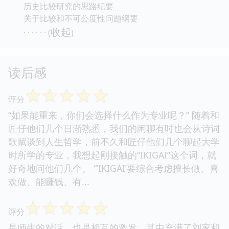
历史比较研究的思路纪要
关于比较和不可公度性问题纲要
收起
· · · · · · (
)
读后感
☆
☆
☆
☆
☆
评分
“如果能重来，你们会选择什么作为专业呢？” 随着和
匠仔他们几个日渐熟悉，我们的闲聊有时也会从诗词
歌赋谈到人生哲学，前不久和匠仔他们几个聊起大学
时所学的专业，我想起刚接触的“IKIGAI”这个词，就
好奇地问他们几个。 “‘IKIGAI’要综合考虑擅长做、喜
欢做、能赚钱、有...
☆
☆
☆
☆
☆
评分
是师生的对话，也是相互的激发。其中充满了刘家和