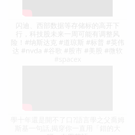
闪迪、西部数据等存储标的高开下
行，科技股未来一周可能有调整风
险！#纳斯达克 #道琼斯 #标普 #英伟
达 #nvda #谷歌 #股市 #美股 #微软
#spacex
學十年還是開不了口?語言學之父喬姆
斯基一句話,揭穿你一直用「錯的大