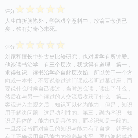
☆
☆
☆
☆
☆
评分
人生曲折胸襟外，学路艰辛意料中，放翁百念俱已
矣，独有好奇心未死。
☆
☆
☆
☆
☆
评分
刘家和擅长中外古史比较研究，也对哲学有所钟爱。
他谈读书治学，有三个层次，我觉得有道理。第一，
求得知识。读书治学必自此层次始。所以关于一个方
向或一本书，不要说修过这门课或者听过某讲座，而
要说什么时候自己读过，当时怎么读，读出了什么，
然后在与另一个读过的人交流后收获了什么。第二，
客观进入主观之后，知识可以化为能力。但是，知识
用于解决问题，这是功利性的。第三，融为鉴识。知
识是具体的，能力也是具体的，而鉴识却是一般的。
一旦经反省而对自己的知识与能力有了自觉，就开始
有了正确运用自己能力的修养与水平。要能够超越功