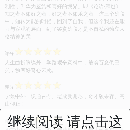
利性，升华为鉴赏和喜好的境界。即《论语·雍也》
知之者不如好之者，好之者不如乐之者。这三个阶段
中，知转为能的时候，回到了自我，但这个我还在能
力与客观的层面，到了鉴赏阶段才是不自私的独立人
格精神的我
☆
☆
☆
☆
☆
评分
人生曲折胸襟外，学路艰辛意料中，放翁百念俱已
矣，独有好奇心未死。
☆
☆
☆
☆
☆
评分
学兼中外，识通古今。老成凋谢尽，奇才硕果存。高
山仰止！
继续阅读 请点击这
☆
☆
☆
☆
☆
评分
学兼中外，识通古今。老成凋谢尽，奇才硕果存。高