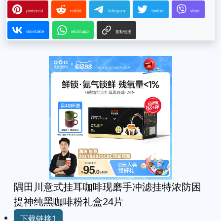
pinterest
reddit
telegram
twitter
viber
vkontakte
whatsapp
复制链接
隅田川意式挂耳咖啡现磨手冲滤挂特浓防困
提神纯黑咖啡粉礼盒24片
下载链接1