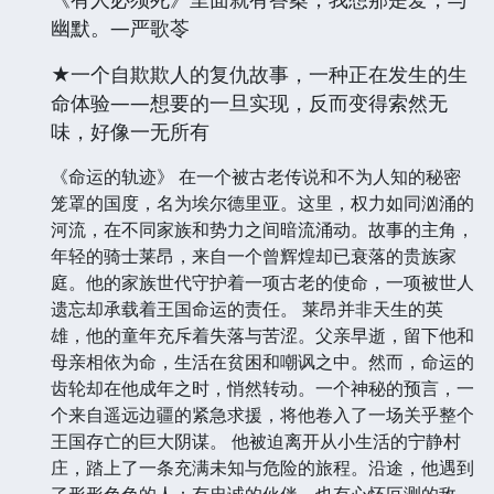
幽默。—严歌苓
★一个自欺欺人的复仇故事，一种正在发生的生
命体验——想要的一旦实现，反而变得索然无
味，好像一无所有
《命运的轨迹》 在一个被古老传说和不为人知的秘密
笼罩的国度，名为埃尔德里亚。这里，权力如同汹涌的
河流，在不同家族和势力之间暗流涌动。故事的主角，
年轻的骑士莱昂，来自一个曾辉煌却已衰落的贵族家
庭。他的家族世代守护着一项古老的使命，一项被世人
遗忘却承载着王国命运的责任。 莱昂并非天生的英
雄，他的童年充斥着失落与苦涩。父亲早逝，留下他和
母亲相依为命，生活在贫困和嘲讽之中。然而，命运的
齿轮却在他成年之时，悄然转动。一个神秘的预言，一
个来自遥远边疆的紧急求援，将他卷入了一场关乎整个
王国存亡的巨大阴谋。 他被迫离开从小生活的宁静村
庄，踏上了一条充满未知与危险的旅程。沿途，他遇到
了形形色色的人：有忠诚的伙伴，也有心怀叵测的敌