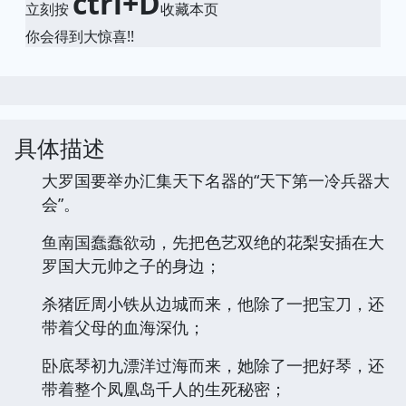
ctrl+D
立刻按
收藏本页
你会得到大惊喜!!
具体描述
大罗国要举办汇集天下名器的“天下第一冷兵器大
会”。
鱼南国蠢蠢欲动，先把色艺双绝的花梨安插在大
罗国大元帅之子的身边；
杀猪匠周小铁从边城而来，他除了一把宝刀，还
带着父母的血海深仇；
卧底琴初九漂洋过海而来，她除了一把好琴，还
带着整个凤凰岛千人的生死秘密；