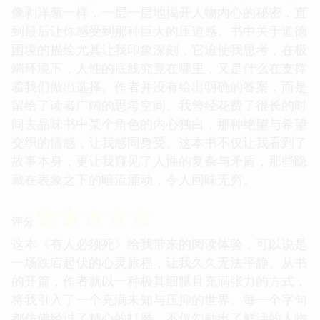
像剥洋葱一样，一层一层地揭开人物内心的秘密，直
到最后让你感受到那种巨大的压迫感。书中关于道德
困境的描绘尤其让我印象深刻，它迫使我思考，在极
端环境下，人性的底线究竟在哪里，又是什么在支撑
着我们做出选择。作者并没有给出明确的答案，而是
留给了读者广阔的思考空间。我曾经花费了很长的时
间去品味书中某个角色的内心独白，那种绝望与希望
交织的情感，让我感同身受。这本书不仅让我看到了
故事本身，更让我窥见了人性的复杂与矛盾，那些隐
藏在表象之下的暗流涌动，令人回味无穷。
☆
☆
☆
☆
☆
评分
这本《有人必须死》给我带来的阅读体验，可以说是
一场跌宕起伏的心灵旅程，让我久久无法平静。从书
的开篇，作者就以一种极其细腻且充满张力的方式，
将我引入了一个充满未知与压抑的世界。每一个字句
都仿佛经过了精心的打磨，不仅勾勒出了鲜活的人物