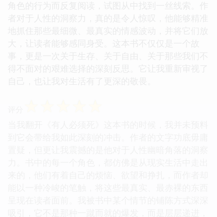
角色的行为而反复阅读，试图从中找到一丝线索。作
者对于人性的洞察力，真的是令人惊叹，他能够精准
地抓住那些最细微、最真实的情感波动，并将它们放
大，让读者能够感同身受。这本书不仅仅是一个故
事，更是一次关于生存、关于自由、关于那些我们不
得不面对的艰难选择的深刻反思。它让我重新审视了
自己，也让我对生活有了更深的敬畏。
☆
☆
☆
☆
☆
评分
当我翻开《有人必须死》这本书的时候，我并未预料
到它会带给我如此深刻的冲击。作者的文字功底毋庸
置疑，但更让我震撼的是他对于人性幽暗角落的洞察
力。书中的每一个角色，都仿佛是从现实生活中走出
来的，他们有着自己的烦恼、欲望和挣扎，而作者却
能以一种冷峻的笔触，将这些最真实、最赤裸的东西
呈现在读者面前。我被书中某个情节的铺陈方式深深
吸引，它不是那种一蹴而就的爆发，而是层层递进，