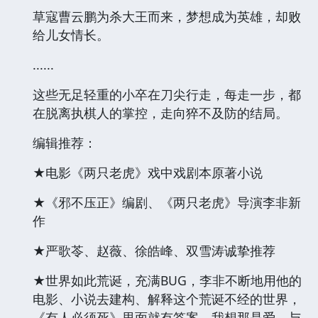
草寇曹云鹏为杀大王而来，梦想成为英雄，却败
给儿女情长。
......
这些无足轻重的小卒在刀尖行走，每走一步，都
在脱离执棋人的掌控，走向猝不及防的结局。
编辑推荐：
★电影《两只老虎》戏中戏剧本原著小说
★《邪不压正》编剧、《两只老虎》导演李非新
作
★严歌苓、赵薇、徐皓峰、双雪涛诚挚推荐
★世界如此荒诞，充满BUG，李非不断地用他的
电影、小说去建构、解释这个荒诞不经的世界，
《有人必须死》里面就有答案，我想那是爱，与