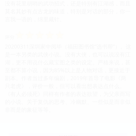
没有花里胡哨的武功招式，还是特别有江湖感，而且
莫名其妙有点古龙的味道，特别是对话的部分，你一
言我一语的，绵里藏针。
☆
☆
☆
☆
☆
评分
20200311深圳家中阅毕（福田图书馆“选书帮”）。这
是一本另类的武侠小说。没有大侠，也可以说没有江
湖，更不用说什么藏宝图之类的设定。严格来说，甚
至都不算小说，因为85%以上是人物对话，更接近于
剧本。作者当过多年编剧，2019年首导了电影《两
只老虎》，评价一般，但可以看出想表达点什么。
《有人必须死》同样有作者的表达欲望，为父亲而写
的小说、关于复仇的思考、冷幽默、一些似是而非似
非而是的象征等等。