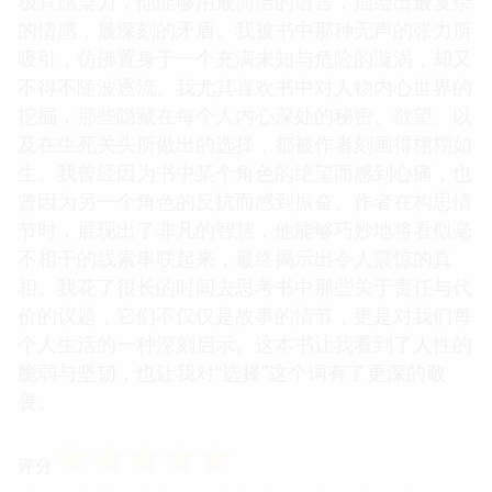
极具感染力，他能够用最简洁的语言，描绘出最复杂
的情感，最深刻的矛盾。我被书中那种无声的张力所
吸引，仿佛置身于一个充满未知与危险的漩涡，却又
不得不随波逐流。我尤其喜欢书中对人物内心世界的
挖掘，那些隐藏在每个人内心深处的秘密、欲望、以
及在生死关头所做出的选择，都被作者刻画得栩栩如
生。我曾经因为书中某个角色的绝望而感到心痛，也
曾因为另一个角色的反抗而感到振奋。作者在构思情
节时，展现出了非凡的智慧，他能够巧妙地将看似毫
不相干的线索串联起来，最终揭示出令人震惊的真
相。我花了很长的时间去思考书中那些关于责任与代
价的议题，它们不仅仅是故事的情节，更是对我们每
个人生活的一种深刻启示。这本书让我看到了人性的
脆弱与坚韧，也让我对“选择”这个词有了更深的敬
畏。
☆
☆
☆
☆
☆
评分