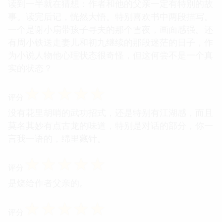
读到一半就在猜想：作者和他的父亲一定有特别的故
事。读完后记，恍然大悟。特别喜欢书中两段描写。
一个是谢小扇带孩子寻夫的那个雪夜，画面感强。还
有周小铁送走妻儿和初九继续的那段迷茫的日子，作
为小说人物他心理状态很奇怪，但这何尝不是一个真
实的状态？
☆
☆
☆
☆
☆
评分
没有花里胡哨的武功招式，还是特别有江湖感，而且
莫名其妙有点古龙的味道，特别是对话的部分，你一
言我一语的，绵里藏针。
☆
☆
☆
☆
☆
评分
是烧给作者父亲的。
☆
☆
☆
☆
☆
评分