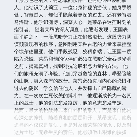
人。他结识了艾莉亚，一位出身神秘的游侠，她身手矫
健，智慧过人，却似乎隐藏着更深的过去。还有老智者
马洛斯，他学识渊博，洞察人心，是莱昂在迷茫时刻的
指引者。 随着莱昂的深入调查，他逐渐发现，王国表
面平静之下，一股黑暗势力正在悄然滋长。这股势力阴
谋颠覆现有的秩序，意图利用某种古老的力量来掌控整
个埃尔德里亚。他们手段残忍，狡猾多端，让王国一度
陷入恐慌。莱昂和他的伙伴们必须在黑暗完全吞噬光明
之前，揭露真相，找到对抗这股邪恶力量的方法。 他
们的旅程充满了考验。他们穿越危险的森林，攀登险峻
的山脉，潜入森严的敌营。莱昂必须克服内心的恐惧和
过去的阴影，学会信任他人，并发挥出自己隐藏的潜
力。在一次次生死攸关的搏斗中，他逐渐成长为一名真
正的战士，他的剑法愈发凌厉，他的意志愈发坚定。
然而，最大的挑战并非来自外部的敌人，而是来自他内
心深处的挣扎。随着真相的层层剥开，莱昂发现，他所
追寻的不仅仅是复仇，更是对家族荣耀的传承，以及对
这片土地上无数生灵的责任。他必须做出艰难的抉择，