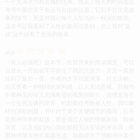
一个充满张力和震撼的结局。我花了很长的时间去思
考书中那些关于命运与自由的议题，它们不仅仅是故
事的情节，更是对我们每个人生活的一种深刻映照。
这本书让我看到了人性的脆弱与坚韧，也让我对“选
择”这个词有了更深的敬畏。
☆
☆
☆
☆
☆
评分
《有人必须死》这本书，给我带来的阅读感受，可以
说是从一开始就牢牢抓住了我的注意力，并且一直持
续到了最后一页。作者的文字功底深厚，行文流畅，
但又带着一种独特的犀利感，让人无法忽视。我被书
中那种压抑却又充满希望的氛围所吸引，仿佛置身于
一个生死边缘的世界，时刻都在考验着人性。我印象
特别深刻的是，书中对于某个关键情节的描写，它不
是那种简单的叙述，而是通过人物的细腻表情、肢体
语言，以及他们内心深处那些无法言说的潜台词，将
那种绝望与挣扎展露无遗。我曾经为了理解书中某个