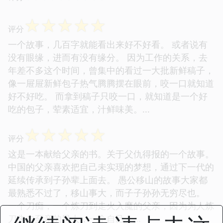
☆
☆
☆
☆
☆
评分
一个故事，几百字就能看出来好不好看。 或者说有
没有眼缘，进而有没有缘分。 因为工作的关系，去
年差不多这个时间，曾集中的看过一大批新鲜稿子，
像一屉屉新鲜包子热气腾腾摆在眼前，咬一口就知道
好不好吃。 而拿到稿子只咬一口，就知道是一个好
吃的包子，荤素适宜，汁鲜味美。...
☆
☆
☆
☆
☆
评分
这是一本献给父亲的书。关于父仇得报的一个故事。
中国的父亲喜欢把自己未实现的梦想，通过下一代的
延续传承到子孙辈上面去。 愚公移山的故事大家都
最熟悉不过了，移山事大，而子子孙孙无穷尽也。
一个刀痴，一个炼刀到走火入魔的父亲，因为为人炼
刀失去至亲的男人，一个自己一...