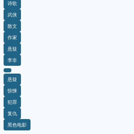
诗歌
武侠
散文
作家
悬疑
李非
悬疑
惊悚
犯罪
复仇
黑色电影