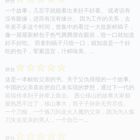
评分
一个故事，几百字就能看出来好不好看。 或者说有
没有眼缘，进而有没有缘分。 因为工作的关系，去
年差不多这个时间，曾集中的看过一大批新鲜稿子，
像一屉屉新鲜包子热气腾腾摆在眼前，咬一口就知道
好不好吃。 而拿到稿子只咬一口，就知道是一个好
吃的包子，荤素适宜，汁鲜味美。...
☆
☆
☆
☆
☆
评分
这是一本献给父亲的书。关于父仇得报的一个故事。
中国的父亲喜欢把自己未实现的梦想，通过下一代的
延续传承到子孙辈上面去。 愚公移山的故事大家都
最熟悉不过了，移山事大，而子子孙孙无穷尽也。
一个刀痴，一个炼刀到走火入魔的父亲，因为为人炼
刀失去至亲的男人，一个自己一...
☆
☆
☆
☆
☆
评分