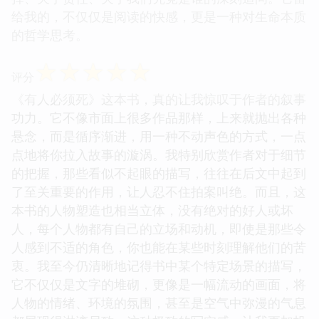
给我的，不仅仅是阅读的快感，更是一种对生命本质
的哲学思考。
☆
☆
☆
☆
☆
评分
《有人必须死》这本书，真的让我惊叹于作者的叙事
功力。它不像市面上很多作品那样，上来就抛出各种
悬念，而是循序渐进，用一种不动声色的方式，一点
点地将你拉入故事的漩涡。我特别欣赏作者对于细节
的把握，那些看似不起眼的描写，往往在后文中起到
了至关重要的作用，让人忍不住拍案叫绝。而且，这
本书的人物塑造也相当立体，没有绝对的好人或坏
人，每个人物都有自己的立场和动机，即使是那些令
人感到不适的角色，你也能在某些时刻理解他们的苦
衷。我至今仍清晰地记得书中某个特定场景的描写，
它不仅仅是文字的堆砌，更像是一幅流动的画面，将
人物的情绪、环境的氛围，甚至是空气中弥漫的气息