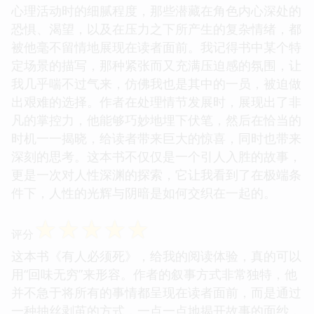
心理活动时的细腻程度，那些潜藏在角色内心深处的
恐惧、渴望，以及在压力之下所产生的复杂情绪，都
被他毫不留情地展现在读者面前。我记得书中某个特
定场景的描写，那种紧张而又充满压迫感的氛围，让
我几乎喘不过气来，仿佛我也是其中的一员，被迫做
出艰难的选择。作者在处理情节发展时，展现出了非
凡的掌控力，他能够巧妙地埋下伏笔，然后在恰当的
时机一一揭晓，给读者带来巨大的惊喜，同时也带来
深刻的思考。这本书不仅仅是一个引人入胜的故事，
更是一次对人性深渊的探索，它让我看到了在极端条
件下，人性的光辉与阴暗是如何交织在一起的。
☆
☆
☆
☆
☆
评分
这本书《有人必须死》，给我的阅读体验，真的可以
用“回味无穷”来形容。作者的叙事方式非常独特，他
并不急于将所有的事情都呈现在读者面前，而是通过
一种抽丝剥茧的方式，一点一点地揭开故事的面纱，