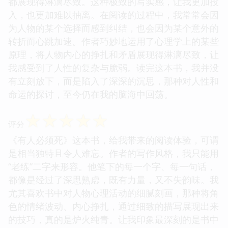
都展现得淋漓尽致。这种极致的写实感，让我更加投
入，也更加难以抽离。在阅读的过程中，我常常会因
为人物的某个选择而感到纠结，也会因为某个意外的
转折而心跳加速。作者巧妙地运用了心理学上的某些
原理，将人物内心的挣扎和矛盾展现得淋漓尽致，让
我感受到了人性的复杂与脆弱。读完这本书，我并没
有立刻放下，而是陷入了深深的沉思，那种对人性和
命运的探讨，至今仍在我的脑海中回荡。
☆
☆
☆
☆
☆
评分
《有人必须死》这本书，给我带来的阅读体验，可谓
是相当独特且令人难忘。作者的写作风格，我只能用
“老练”二字来形容。他笔下的每一个字、每一句话，
都像是经过了深思熟虑，既有力量，又不失韵味。我
尤其喜欢书中对人物心理活动的细腻刻画，那种将角
色的情绪波动、内心挣扎，通过细致的描写展现出来
的技巧，真的是炉火纯青。让我印象最深刻的是书中