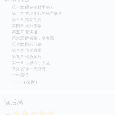
第一章 睡在棺材里的人
第二章 祥瑞年代的死亡事件
第三章 指琴为姓
第四章 天外来物
第五章 花满楼
第六章 醉者生，梦者死
第七章 郎心似铁
第八章 浴火凤凰
第九章 他必须死
第十章 世界方寸大乱
章外 好像一无所有
十年后记
收起
· · · · · · (
)
读后感
☆
☆
☆
☆
☆