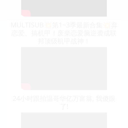
MULTISUB💥第1~3季最新合集💥弃
恋爱、搞机甲！废柴恋爱脑逆袭成联
邦顶级机甲战神！
24小时跟拍温哥华亿万富翁, 我傻眼
了!