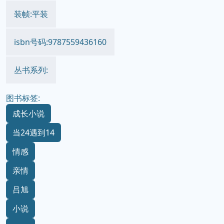
装帧:平装
isbn号码:9787559436160
丛书系列:
图书标签:
成长小说
当24遇到14
情感
亲情
吕旭
小说