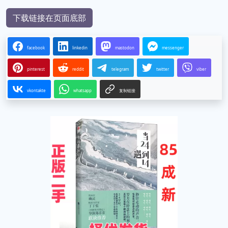
下载链接在页面底部
facebook
linkedin
mastodon
messenger
pinterest
reddit
telegram
twitter
viber
vkontakte
whatsapp
复制链接