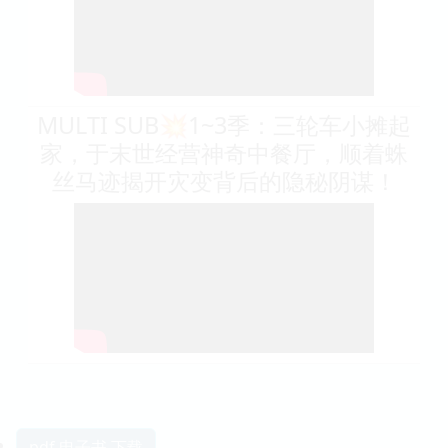
MULTI SUB💥1~3季：三轮车小摊起
家，于末世经营神奇中餐厅，顺着蛛
丝马迹揭开灾变背后的隐秘阴谋！
pdf 电子书 下载