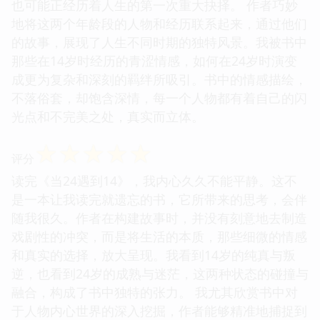
也可能正经历着人生的第一次重大抉择。 作者巧妙
地将这两个年龄段的人物和经历联系起来，通过他们
的故事，展现了人生不同时期的独特风景。我被书中
那些在14岁时经历的青涩情感，如何在24岁时演变
成更为复杂和深刻的羁绊所吸引。书中的情感描绘，
不落俗套，却饱含深情，每一个人物都有着自己的闪
光点和不完美之处，真实而立体。
☆
☆
☆
☆
☆
评分
读完《当24遇到14》，我内心久久不能平静。这不
是一本让我读完就遗忘的书，它所带来的思考，会伴
随我很久。作者在构建故事时，并没有刻意地去制造
戏剧性的冲突，而是将生活的本质，那些细微的情感
和真实的选择，放大呈现。我看到14岁的纯真与叛
逆，也看到24岁的成熟与迷茫，这两种状态的碰撞与
融合，构成了书中独特的张力。 我尤其欣赏书中对
于人物内心世界的深入挖掘，作者能够精准地捕捉到