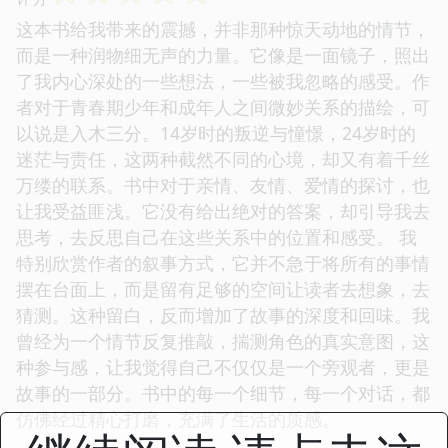
这本书给我带来的震撼，并非那种惊天动地的情节，
而是一种润物细无声的力量。它像是一面镜子，照出
了我内心深处的一些想法，一些被我忽略的感受。作
者对于青春期少年和成年人之间微妙关系的描绘，可
以说是入木三分。14岁时的叛逆与憧憬，24岁时的
迷茫与责任，这两种截然不同的心境，却又有着千丝
万缕的联系。书中对于亲情、友情、爱情的探讨，也
让我受益匪浅。它没有给出绝对的答案，却引导我去
思考，去反思自己在这些关系中的位置和感受。 我
特别欣赏作者的叙事方式，它并不急于将所有的事情
摆在台面上，而是留有足够的空间让读者去想象，去
猜测。这种留白，反而增加了故事的深度和回味。我
曾经为一个情节反复推敲，揣测角色的真实意图，这
种参与感，让我觉得自己不仅仅是一个旁观者，更是
故事的一部分。书中的每一个细节，每一个对话，都
仿佛经过精心打磨，充满了生活的质感。