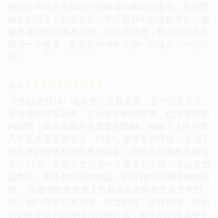
他们在不同人生阶段的情绪波动和思想变化。那些隐
藏在对话之下的潜台词，那些眼神中的微妙变化，都
被作者描绘得淋漓尽致。这让我感觉，我不仅仅是在
阅读一个故事，更是在与书中人物一同成长，一同经
历。
☆
☆
☆
☆
☆
评分
《当24遇到14》这本书，在我看来，是一部关于人
生旅途的写实画卷。它没有华丽的辞藻，也没有刻意
的煽情，而是用最朴实真挚的笔触，描绘了人生中那
几个至关重要的节点。14岁，是青春的序曲，充满了
对未来的憧憬和对世界的探索，但也夹杂着叛逆和迷
茫。24岁，则是人生的第一个重要分水岭，开始肩负
起责任，面临着现实的挑战，也可能经历着情感的起
伏。 我被书中角色身上所展现出的那种生命力所打
动。他们并非完美无瑕，也曾犯错，也曾跌倒，但他
们始终在努力地寻找自己的方向，在生活的洪流中不