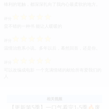
锋利的笔触，都深深扎向了我内心最柔软的地方。
☆
☆
☆
☆
☆
评分
蛮不错的一种书 能让人暖暖的
☆
☆
☆
☆
☆
评分
温情治愈系小说。多年以后，蓦然回首，还是你。
☆
☆
☆
☆
☆
评分
可以改编成电影 一个充满情绪的献给所有爱我们的
人
相关视频
【更新第5季】一口气看完1-5季🔥废