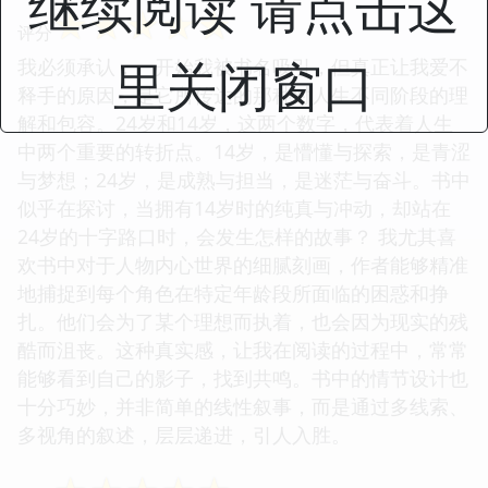
继续阅读 请点击这
☆
☆
☆
☆
☆
评分
里关闭窗口
我必须承认，一开始我被书名吸引，但真正让我爱不
释手的原因，是它所传达的那种对人生不同阶段的理
解和包容。24岁和14岁，这两个数字，代表着人生
中两个重要的转折点。14岁，是懵懂与探索，是青涩
与梦想；24岁，是成熟与担当，是迷茫与奋斗。书中
似乎在探讨，当拥有14岁时的纯真与冲动，却站在
24岁的十字路口时，会发生怎样的故事？ 我尤其喜
欢书中对于人物内心世界的细腻刻画，作者能够精准
地捕捉到每个角色在特定年龄段所面临的困惑和挣
扎。他们会为了某个理想而执着，也会因为现实的残
酷而沮丧。这种真实感，让我在阅读的过程中，常常
能够看到自己的影子，找到共鸣。书中的情节设计也
十分巧妙，并非简单的线性叙事，而是通过多线索、
多视角的叙述，层层递进，引人入胜。