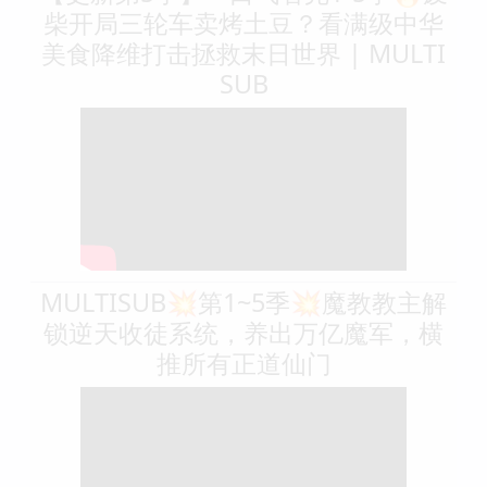
柴开局三轮车卖烤土豆？看满级中华
美食降维打击拯救末日世界 | MULTI
SUB
MULTISUB💥第1~5季💥魔教教主解
锁逆天收徒系统，养出万亿魔军，横
推所有正道仙门