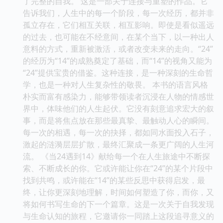
了完整的自我。 这是一部关于连接与重塑的作品。它
告诉我们，人生中的每一个阶段，每一次经历，都并非
孤立存在，它们相互关联，相互影响。即使是看似遥远
的过去，也可能在不经意间，在某个当下，以一种出人
意料的方式，重新被激活，或者改变未来的走向。“24”
的经历为“14”的成熟奠定了基础，而“14”的视角又能为
“24”提供宝贵的借鉴。这种连接，是一种深刻的生命哲
学，也是一种对人生复杂性的敬畏。 本书的语言风格
朴实而富有感染力，能够带领读者沉浸在人物的情感世
界中，体味他们的人生起伏。它没有刻意追求宏大的叙
事，而是将焦点放在那些最真挚、最触动人心的瞬间。
每一次的相遇，每一次的抉择，都如同水面投入石子，
激起的涟漪层层扩散，最终汇聚成一条更广阔的人生河
流。 《当24遇到14》献给每一个在人生旅途中不断探
索、不断成长的你。它或许能让你在“24”的某个片段中
找到共鸣，或许能在“14”的某些反思中获得启发，最
终，让你更深刻地理解，时间如何塑造了你，而你，又
将如何书写生命的下一个篇章。这是一次关于自我发现
与生命认知的旅程，它邀请你一同踏上这段追寻意义的