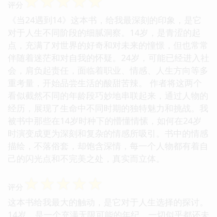
☆
☆
☆
☆
☆
评分
《当24遇到14》这本书，给我最深刻的印象，是它
对于人生不同阶段的细腻洞察。14岁，是青涩的起
点，充满了对世界的好奇和对未来的憧憬，但也常常
伴随着迷茫和对自我的怀疑。24岁，可能已经进入社
会，肩负起责任，面临着职业、情感、人生方向等多
重考量，开始品尝生活的酸甜苦辣。 作者将这两个
看似截然不同的年龄段巧妙地串联起来，通过人物的
经历，展现了生命中不同时期的独特魅力和挑战。我
被书中那些在14岁时种下的懵懂情愫，如何在24岁
时演变成更为深刻和复杂的情感所吸引。书中的情感
描绘，不落俗套，却饱含深情，每一个人物都有着自
己的闪光点和不完美之处，真实而立体。
☆
☆
☆
☆
☆
评分
这本书给我最大的触动，是它对于人生选择的探讨。
14岁，是一个充满无限可能的年纪，一切似乎都还未