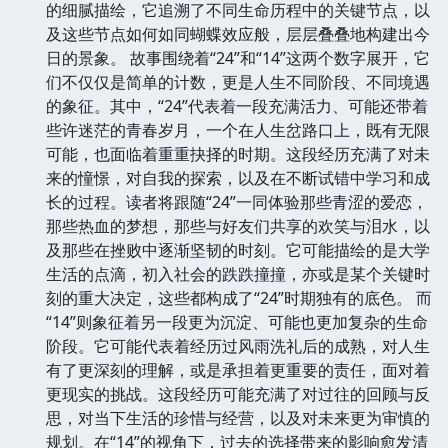
的细腻描绘，它追溯了不同生命历程中的关键节点，以
及这些节点如何如同蝴蝶效应般，层层叠叠地构建出今
日的景象。 故事围绕着“24”和“14”这两个数字展开，它
们不仅仅是简单的计数，更是人生不同阶段、不同境遇
的象征。其中，“24”代表着一段充满活力、可能还带着
些许迷茫的青春岁月，一个在人生岔路口上，既有无限
可能，也面临着重重抉择的时期。这段经历充满了对未
来的憧憬，对自我的探索，以及在不断试错中学习和成
长的过程。读者将跟随“24”一同体验那些青涩的爱恋，
那些热血的梦想，那些与好友们共享的欢笑与泪水，以
及那些在挫败中逐渐坚韧的时刻。它可能描绘的是大学
生活的点滴，初入社会的跌跌撞撞，亦或是某个关键时
刻的重大决定，这些都构成了“24”时期独有的底色。 而
“14”则象征着另一段更为沉淀、可能也更加复杂的生命
阶段。它可能代表着经历过风雨洗礼后的成熟，对人生
有了更深刻的理解，或是承担着更重要的责任，面对着
更现实的挑战。这段经历可能充满了对过往的回顾与反
思，对当下生活的珍惜与经营，以及对未来更为审慎的
规划。在“14”的视角下，过去的选择带来的影响愈发清