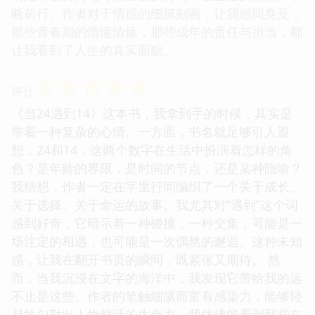
断前行。作者对于情感的细腻刻画，让我感同身受，
那些青春期的懵懂情愫，那些成年的责任与担当，都
让我看到了人生的真实面貌。
☆
☆
☆
☆
☆
评分
《当24遇到14》这本书，我拿到手的时候，其实是
带着一种复杂的心情。一方面，书名就足够引人遐
想，24和14，这两个数字在生活中扮演着怎样的角
色？是年龄的界限，是时间的节点，还是某种隐喻？
我猜想，作者一定在字里行间编织了一个关于成长、
关于选择、关于命运的故事。我尤其对“遇到”这个词
感到好奇，它暗示着一种碰撞，一种交集，可能是一
场注定的相遇，也可能是一次偶然的邂逅。这种未知
感，让我在翻开书页的瞬间，既紧张又期待。 然
而，当我沉浸在文字的海洋中，我发现它带给我的远
不止是这些。作者的笔触细腻而富有感染力，能够轻
易地勾勒出人物鲜活的生命力。我仿佛能看到那些在