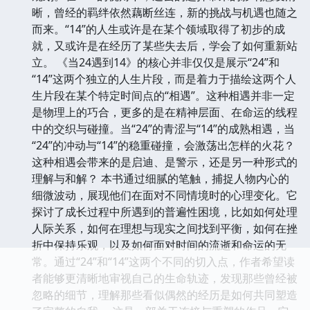
晰，曾经的羁绊依然藕断丝连，新的挑战与机遇也随之
而来。“14”的人生或许是在某个领域取得了初步的成
就，又或许是在经历了某些失去后，学会了如何重新站
立。 《当24遇到14》的核心并非仅仅是展示“24”和
“14”这两个独立的人生片段，而是着力于描绘这两个人
生片段在某个特定时间点的“相遇”。这种相遇并非一定
是物理上的巧合，更多的是在精神层面、在命运的线程
中的交织与碰撞。当“24”的青涩与“14”的成熟相遇，当
“24”的冲动与“14”的稳重碰撞，会激荡出怎样的火花？
这种相遇会带来的是启迪、是警示，还是另一种形式的
理解与和解？ 本书通过细腻的笔触，捕捉人物内心的
细微波动，展现他们在面对不同情境时的心理变化。它
探讨了成长过程中所遇到的普遍性困境，比如如何处理
人际关系，如何在理想与现实之间找到平衡，如何在挫
折中保持乐观，以及如何面对时间的流逝和命运的无
常。通过“24”和“14”这两个不同的切入点，作者希望读
者能够更清晰地审视自己的生命轨迹，发现那些曾经被
忽略的细节，理解那些看似偶然的经历是如何共同塑造