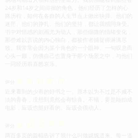
24岁和14岁之间徘徊的角色，他们经历了怎样的心
路历程，如何在各自的人生节点上做出抉择。他们的
迷茫、他们的挣扎、他们的坚持，都让我感同身受。
书中对情感的刻画尤为动人，那些细微的情绪变化，
那些难以言说的内心独白，都被作者捕捉得淋漓尽
致。我常常会因为某个角色的一个眼神、一句叹息而
心头一颤，仿佛自己也置身于那个场景之中，与他们
一同经历着喜怒哀乐。
☆
☆
☆
☆
☆
评分
近来看到的少有的好书之一。原本以为不过是不咸不
淡的青春，没想到竟然会有惊喜。不错，要是能拍成
电影，应该也挺好看的。应该会很动人。
☆
☆
☆
☆
☆
评分
两百多页的篇幅告诉了我什么叫做娓娓道来。每一道