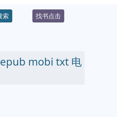
搜索
找书点击
ub mobi txt 电