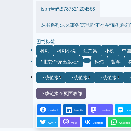
isbn号码:9787521204568
丛书系列:未来事务管理局“不存在”系列科幻
图书标签:
科幻
科幻小说
短篇集
小说
中
*北京·作家出版社*
科幻
哲学
下载链接1
下载链接2
下载链接3
下载链接在页面底部
facebook
linkedin
mastodon
mes
twitter
viber
vkontakte
whatsapp