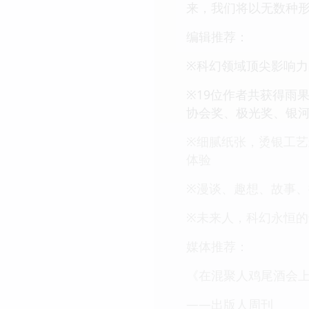
来，我们将以无数种
编辑推荐：
※科幻领域顶尖影响力
※19位作者共获得雨
协会奖、极光奖、银河
※细腻纸张，烫银工艺
体验
※漫谈、趣想、故事
※未来人，科幻永恒
媒体推荐：
《在混聚人鸡尾酒会上
——出版人周刊