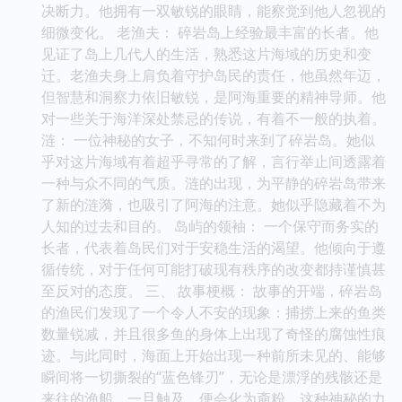
决断力。他拥有一双敏锐的眼睛，能察觉到他人忽视的
细微变化。 老渔夫： 碎岩岛上经验最丰富的长者。他
见证了岛上几代人的生活，熟悉这片海域的历史和变
迁。老渔夫身上肩负着守护岛民的责任，他虽然年迈，
但智慧和洞察力依旧敏锐，是阿海重要的精神导师。他
对一些关于海洋深处禁忌的传说，有着不一般的执着。
涟： 一位神秘的女子，不知何时来到了碎岩岛。她似
乎对这片海域有着超乎寻常的了解，言行举止间透露着
一种与众不同的气质。涟的出现，为平静的碎岩岛带来
了新的涟漪，也吸引了阿海的注意。她似乎隐藏着不为
人知的过去和目的。 岛屿的领袖： 一个保守而务实的
长者，代表着岛民们对于安稳生活的渴望。他倾向于遵
循传统，对于任何可能打破现有秩序的改变都持谨慎甚
至反对的态度。 三、 故事梗概： 故事的开端，碎岩岛
的渔民们发现了一个令人不安的现象：捕捞上来的鱼类
数量锐减，并且很多鱼的身体上出现了奇怪的腐蚀性痕
迹。与此同时，海面上开始出现一种前所未见的、能够
瞬间将一切撕裂的“蓝色锋刃”，无论是漂浮的残骸还是
来往的渔船，一旦触及，便会化为齑粉。这种神秘的力