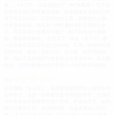
趣。 《水刀子》让我感受到了一种“厚重感”。它不是
那种读完就忘的快餐式读物，而是能够在读者的心中
留下长久的印记。它所探讨的主题，所塑造的人物，
所传递的情感，都具有一种跨越时间和空间的生命
力。我愿意将它珍藏在书架上，时不时地拿出来翻
阅，重温那份触动。 总而言之，阅读《水刀子》是
一次非常充实且富有意义的体验。它用一种独特而深
刻的方式，触动了我对生活、对人性、对艺术的理
解。我迫不及待地想与更多的人分享这本书，因为我
相信，它同样能够给你们带来不一样的惊喜和感悟。
☆
☆
☆
☆
☆
评分
初次接触《水刀子》，我便被其独特而引人遐思的书
名所吸引。这是一种带着温度与韧性的锋芒，让我对
书中即将展开的世界充满了好奇。作者的文字，如同
精心打磨的玉石，温润而内敛，却蕴含着惊人的力
量。 本书最让我着迷的，在于作者对人物内心世界