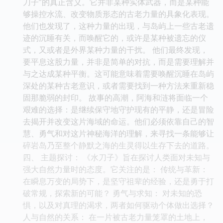
刀子”的真正含义。它并非某种实体武器，而是某种能
够操控水流、改变物质形态的古老力量的具象化表现。
他们也发现了，这种力量的出现，与岛屿上一些古老遗
迹的沉睡有关，而唤醒它的，或许是某种被遗忘的仪
式，又或者是外界某种力量的干扰。 他们最终发现，
要平息这股力量，并非是简单的对抗，而是需要理解并
与之达成某种平衡。这可能意味着需要唤醒沉睡在岛屿
深处的某种古老意识，或者需要找到一种方法来重新稳
固那脆弱的封印。 故事的高潮，阿海和涟将面临一个
艰难的选择：是继续保守地守护现有的平静，还是冒险
去揭开并改变这片海域的命运。他们必须依靠自己的智
慧、勇气和对这片神秘海洋的理解，来寻找一条能够让
碎岩岛乃至整个静默之海的生灵得以生存下去的道路。
四、 主题探讨： 《水刀子》旨在探讨人类面对未知与
强大自然力量时的态度。它关注的是： 传统与革新：
在瞬息万变的局势下，是坚守祖辈的经验，还是勇于打
破常规，探索新的可能？ 勇气与求知： 对未知的恐
惧，以及对真理的渴求，两者如何驱动个体做出选择？
人与自然的关系： 在一片被古老力量笼罩的土地上，