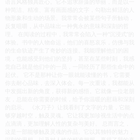
语言风格独具匠心。它不追求辞藻的华丽，而是以一
种简洁、精准、富有画面感的文字，勾勒出鲜活的人
物形象和生动的场景。我常常会被某些句子所触动，
反复咀嚼，从中品味出一种隽永的意味和深刻的哲
理。 在阅读的过程中，我常常会陷入一种“沉浸式”的
体验。书中的人物命运，他们的喜怒哀乐，仿佛与我
的生命轨迹产生了奇妙的连接。我能理解他们的困
境，也能感受到他们的坚持，甚至在某些时刻，我感
觉自己就是他们中的一员，一同经历了那些生命中的
起伏。 它不是那种让你一眼就能读懂的书，它需要
你去耐心品味，去深入体会。每一次重读，我都能从
中发掘出新的角度，获得新的感悟。它就像一位老朋
友，总能在你需要的时候，给予你温暖的慰藉和深刻
的启示。 《水刀子》让我看到了文字的力量，它能
够穿越时空，触及灵魂。它让我更加珍视生活中的点
点滴滴，更加理解人性的复杂与美好。 总而言之，
这是一部能够触及灵魂的作品。它以其独特的魅力，
深刻的思想，以及对人性的精准把握，赢得了我的喜