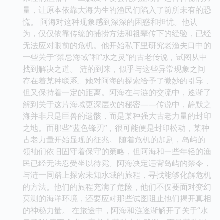
量，让原本依靠大海为生的渔民们陷入了前所未有的恐
慌。 阿海对这种现象感到深深的困惑和担忧。他认
为，仅仅依靠传统的捕捞方法和祖辈传下的经验，已经
无法应对眼前的危机。他开始私下里研究老渔夫口中的
一些关于“禁忌海域”和“水之灵”的古老传说，试图从中
找到解决之道。 涟的到来，似乎与这些异常现象之间
存在着某种联系。她对阿海的探索给予了微妙的引导，
但又保持着一定的距离。阿海在与涟的交流中，逐渐了
解到关于这片海域更深层次的秘密——传说中，静默之
海并非只是巨兽的遗骸，而是某种强大古老力量的封印
之地。而那些“蓝色锋刃”，很可能便是封印松动，某种
古老力量开始显现的征兆。 随着危机的加剧，岛屿的
领袖们依旧固守着保守的策略，但阿海和一些年轻的渔
民已经无法忍受坐以待毙。阿海决定违背岛屿的禁令，
与涟一同踏上探索未知水域的旅程，寻找能够化解危机
的方法。他们的旅程充满了危险，他们不仅要面对变幻
莫测的海洋环境，还要应对那些试图阻止他们揭开真相
的神秘力量。 在旅途中，阿海和涟逐渐解开了关于“水