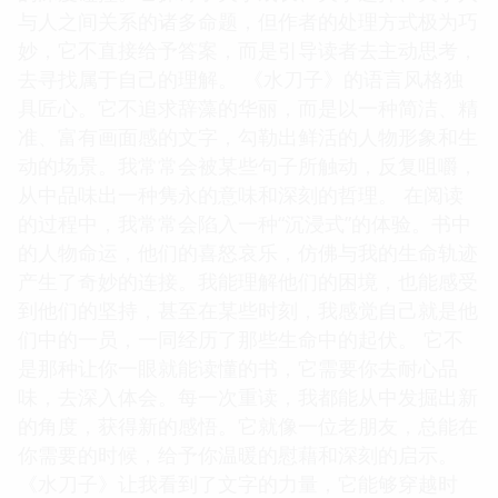
与人之间关系的诸多命题，但作者的处理方式极为巧
妙，它不直接给予答案，而是引导读者去主动思考，
去寻找属于自己的理解。 《水刀子》的语言风格独
具匠心。它不追求辞藻的华丽，而是以一种简洁、精
准、富有画面感的文字，勾勒出鲜活的人物形象和生
动的场景。我常常会被某些句子所触动，反复咀嚼，
从中品味出一种隽永的意味和深刻的哲理。 在阅读
的过程中，我常常会陷入一种“沉浸式”的体验。书中
的人物命运，他们的喜怒哀乐，仿佛与我的生命轨迹
产生了奇妙的连接。我能理解他们的困境，也能感受
到他们的坚持，甚至在某些时刻，我感觉自己就是他
们中的一员，一同经历了那些生命中的起伏。 它不
是那种让你一眼就能读懂的书，它需要你去耐心品
味，去深入体会。每一次重读，我都能从中发掘出新
的角度，获得新的感悟。它就像一位老朋友，总能在
你需要的时候，给予你温暖的慰藉和深刻的启示。
《水刀子》让我看到了文字的力量，它能够穿越时