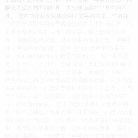
眼光去观察周围的世界，去发现隐藏在平凡中的不
凡。 这本书让我深刻体会到了文字的力量。作者并
非依赖于戏剧性的情节或煽情的语言来打动读者，而
是通过精准而富有表现力的文字，将人物的内心世
界、情感的起伏变化，以及故事的深度意蕴，层层剥
开，展现在读者面前。这种“润物细无声”的叙事方
式，反而更能触动人心最柔软的部分。 我一直在思
考，为什么《水刀子》会给我留下如此深刻的印象？
或许是因为它不仅仅是一个故事，更像是一面镜子，
映照出我们内心深处最真实的情感和欲望。它没有提
供简单的答案，而是引导我们去探索，去思考，去与
自己对话。每一次的重读，我都能从中发现新的东
西，获得新的启发。 这本书也让我看到了作者在结
构上的匠心独运。故事的展开并非线性，而是巧妙地
穿插着回忆与现实，让读者在一点点拼凑线索的过程
中，逐渐领悟故事的全貌。这种非线性叙事，增加了
阅读的挑战性，但也带来了更强的沉浸感和解谜的乐