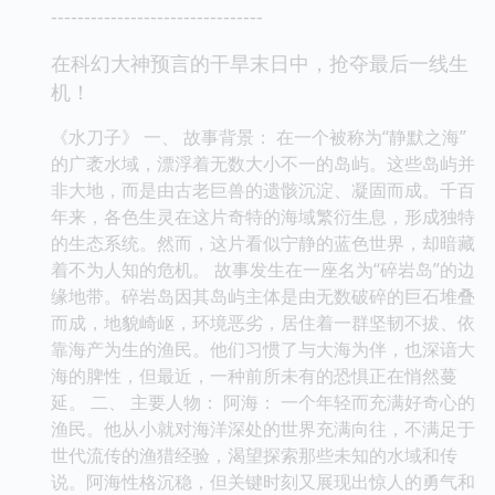
--------------------------------
在科幻大神预言的干旱末日中，抢夺最后一线生
机！
《水刀子》 一、 故事背景： 在一个被称为“静默之海”
的广袤水域，漂浮着无数大小不一的岛屿。这些岛屿并
非大地，而是由古老巨兽的遗骸沉淀、凝固而成。千百
年来，各色生灵在这片奇特的海域繁衍生息，形成独特
的生态系统。然而，这片看似宁静的蓝色世界，却暗藏
着不为人知的危机。 故事发生在一座名为“碎岩岛”的边
缘地带。碎岩岛因其岛屿主体是由无数破碎的巨石堆叠
而成，地貌崎岖，环境恶劣，居住着一群坚韧不拔、依
靠海产为生的渔民。他们习惯了与大海为伴，也深谙大
海的脾性，但最近，一种前所未有的恐惧正在悄然蔓
延。 二、 主要人物： 阿海： 一个年轻而充满好奇心的
渔民。他从小就对海洋深处的世界充满向往，不满足于
世代流传的渔猎经验，渴望探索那些未知的水域和传
说。阿海性格沉稳，但关键时刻又展现出惊人的勇气和