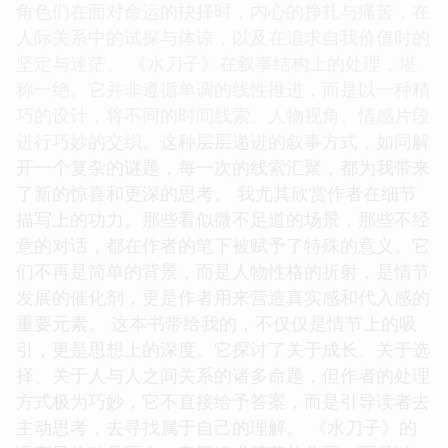
角色们在面对命运的抉择时，内心的挣扎与痛苦，在
人际关系中的试探与体谅，以及在追求自我价值时的
坚定与迷茫。 《水刀子》在叙事结构上的处理，堪
称一绝。它并非遵循单调的线性推进，而是以一种精
巧的设计，将不同的时间线索、人物视角、情感片段
进行巧妙的交织。这种层层递进的叙事方式，如同解
开一个复杂的谜题，每一次的线索汇聚，都为我带来
了新的惊喜和更深的思考。 我尤其欣赏作者在细节
描写上的功力。那些看似微不足道的场景，那些不经
意的对话，都在作者的笔下被赋予了特殊的意义。它
们不再是简单的背景，而是人物性格的折射，是情节
发展的催化剂，更是作者用来营造真实感和代入感的
重要元素。 这本书带给我的，不仅仅是情节上的吸
引，更是思想上的深度。它探讨了关于成长、关于选
择、关于人与人之间关系的诸多命题，但作者的处理
方式极为巧妙，它不直接给予答案，而是引导读者去
主动思考，去寻找属于自己的理解。 《水刀子》的