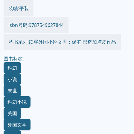
装帧:平装
isbn号码:9787549627844
丛书系列:读客外国小说文库：保罗·巴奇加卢皮作品
图书标签:
科幻
小说
末世
科幻小说
美国
外国文学