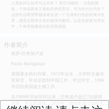
人类如何认知并与之共存？ 责任与牺牲： 当危机降
临，个体或群体又将如何承担责任，并为此付出代价？
这部作品希望带领读者走进一个充满奇幻色彩的海洋世
界，感受在那里生命的顽强与脆弱，以及在探索与求知
中，个体所能爆发出的无限潜能。
作者简介
保罗•巴奇加卢皮
Paolo Bacigalupi
美国著名科幻作家。1972年出生，大学时主修东
亚研究，毕业后曾到中国工作，学过中文，1996
年回到美国波士顿工作。
自1999年开始写作以来，巴奇加卢皮已7次获得
雨果、星云奖提名。2009年，他的长篇小说处女