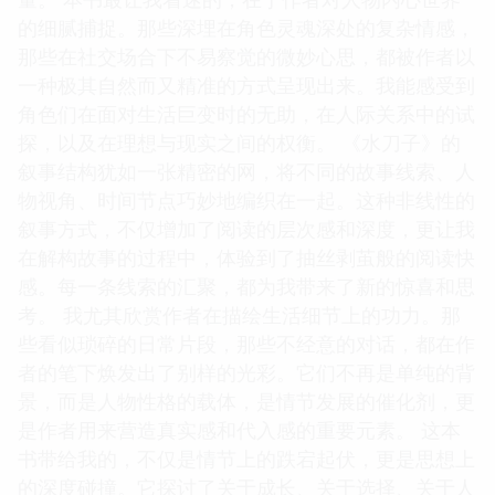
的细腻捕捉。那些深埋在角色灵魂深处的复杂情感，
那些在社交场合下不易察觉的微妙心思，都被作者以
一种极其自然而又精准的方式呈现出来。我能感受到
角色们在面对生活巨变时的无助，在人际关系中的试
探，以及在理想与现实之间的权衡。 《水刀子》的
叙事结构犹如一张精密的网，将不同的故事线索、人
物视角、时间节点巧妙地编织在一起。这种非线性的
叙事方式，不仅增加了阅读的层次感和深度，更让我
在解构故事的过程中，体验到了抽丝剥茧般的阅读快
感。每一条线索的汇聚，都为我带来了新的惊喜和思
考。 我尤其欣赏作者在描绘生活细节上的功力。那
些看似琐碎的日常片段，那些不经意的对话，都在作
者的笔下焕发出了别样的光彩。它们不再是单纯的背
景，而是人物性格的载体，是情节发展的催化剂，更
是作者用来营造真实感和代入感的重要元素。 这本
书带给我的，不仅是情节上的跌宕起伏，更是思想上
的深度碰撞。它探讨了关于成长、关于选择、关于人