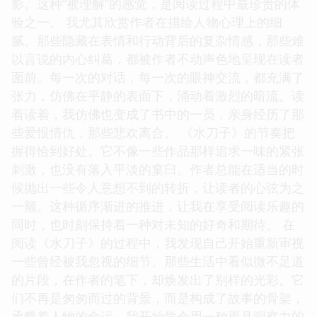
影。这种“被理解”的感觉，是阅读过程中最珍贵的体
验之一。 我尤其欣赏作者在描绘人物心理上的细
腻。那些隐藏在表情和行动背后的复杂情感，那些难
以言说的内心纠葛，都被作者不动声色地呈现在读者
面前。每一次的对话，每一次的眼神交流，都充满了
张力，仿佛在平静的表面下，涌动着激烈的暗流。读
着读着，我仿佛也变成了书中的一员，亲身经历了那
些爱恨情仇，那些悲欢离合。 《水刀子》的节奏把
握得恰到好处。它不像一些作品那样追求一味的紧张
刺激，也没有落入平淡的窠臼。作者总能在适当的时
候抛出一些令人意想不到的转折，让读者的心弦为之
一颤。这种循序渐进的推进，让我在享受阅读乐趣的
同时，也时刻保持着一种对未知的好奇和期待。 在
阅读《水刀子》的过程中，我发现自己开始重新审视
一些曾经被我忽视的细节。那些生活中看似微不足道
的片段，在作者的笔下，却焕发出了别样的光彩。它
们不再是匆匆而过的背景，而是构成了故事的骨架，
承载着人物的命运。我开始学会用一种更具洞察力的