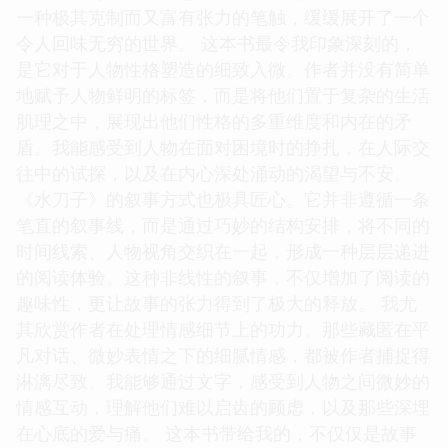
一种极其克制而又富有张力的笔触，缓缓展开了一个
令人回味无穷的世界。 这本书最令我印象深刻的，
是它对于人物性格塑造的细致入微。作者并没有简单
地赋予人物鲜明的标签，而是将他们置于复杂的生活
肌理之中，展现出他们性格的多重维度和内在的矛
盾。我能感受到人物在面对困境时的挣扎，在人际交
往中的试探，以及在内心深处涌动的渴望与不安。
《水刀子》的叙事方式也极具匠心。它并非遵循一条
笔直的叙事线，而是通过巧妙的结构安排，将不同的
时间线索、人物视角交织在一起，形成一种层层递进
的阅读体验。这种非线性的叙事，不仅增加了阅读的
趣味性，更让故事的张力得到了极大的释放。 我尤
其欣赏作者在处理情感细节上的功力。那些藏匿在平
凡对话、微妙表情之下的细腻情感，都被作者捕捉得
淋漓尽致。我能够通过文字，感受到人物之间微妙的
情感互动，理解他们难以启齿的顾虑，以及那些深埋
在心底的爱与痛。 这本书带给我的，不仅仅是故事