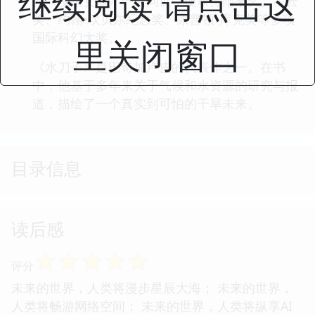
继续阅读 请点击这
作《发条女孩》一经问世，便获得雨果奖、星云
奖、约翰•坎贝尔纪念奖、康普顿•库克奖等多项
国际科幻大奖。
里关闭窗口
《水刀子》是巴奇加卢皮的代表作之一。在书
中，他基于多年来关于气候和水资源的研究与报
道，描绘了一个真实到可怕的干旱未来。
目录信息
读后感
☆
☆
☆
☆
☆
评分
未来的世界，人类将漫步星辰大海； 未来的世界，
人类将畅游网络空间； 未来的世界，人类将纵享AI