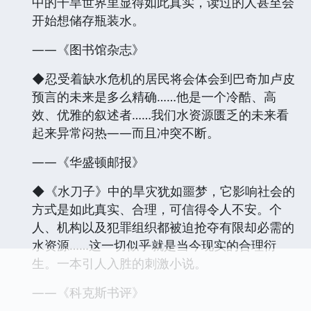
中的干旱世界里显得如此真实，读过的人甚至会
开始想储存瓶装水。
——《图书馆杂志》
◆忍受着缺水危机的居民将会体会到巴奇加卢皮
预言的未来是多么精确……他是一个冷酷、高
效、优雅的叙述者……我们水资源匮乏的未来看
起来异常闷热——而且冲突不断。
——《华盛顿邮报》
◆《水刀子》中的旱灾犹如噩梦，它影响社会的
方式是如此真实、合理，可信得令人不安。个
人、机构以及犯罪组织都被迫抢夺有限却必需的
水资源……这一切似乎就是当今现实的合理衍
生。一本引人入胜的刺激小说。
——《科克斯书评》