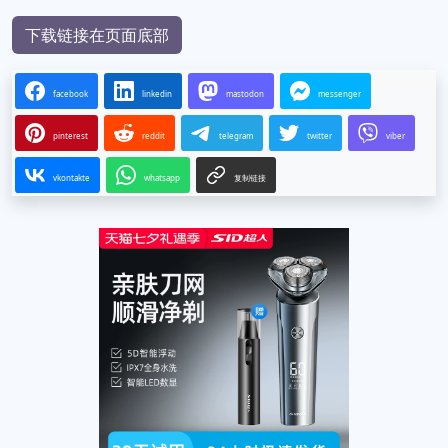
下载链接在页面底部
facebook
linkedin
mastodon
messenger
pinterest
reddit
telegram
twitter
viber
vkontakte
whatsapp
复制链接