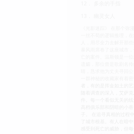
12． 多余的手指
13． 幽灵女人
《光影迷踪》 在那个弥漫
一丝不苟的逻辑推理，在
人，用尽全力去解开那些
暴风雨席卷了这座城市，也
亡的案件。温斯顿是一位
遗孀，那位曾是歌剧名伶
睛，恳求他为丈夫寻回公
一群神秘的收藏家有着密
者，有的是挥金如土的艺
随着调查的深入，艾萨克
件。每一个看似无关的线
高档俱乐部和阴暗的小巷
子。 在追寻真相的过程
了城市根基。有人在暗中
感受到死亡的威胁，但每