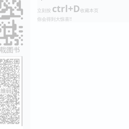
ctrl+D
立刻按
收藏本页
你会得到大惊喜!!