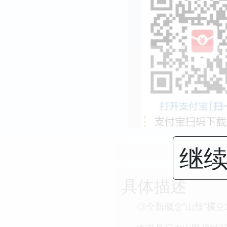
继续
具体描述
◎全新概念“山怪”横