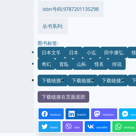
isbn号码:9787201135298
丛书系列:
图书标签:
日本文学
日本
小说
田中康弘
奇幻
冒险
山林
怪兽
传说
下载链接1
下载链接2
下载链接3
下载链接在页面底部
facebook
linkedin
mastodon
mes
twitter
viber
vkontakte
whatsapp