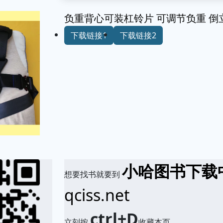
负重背心可装杠铃片 可调节负重 倒
下载链接1
下载链接2
小哈图书下载
想要找书就要到
qciss.net
ctrl+D
立刻按
收藏本页