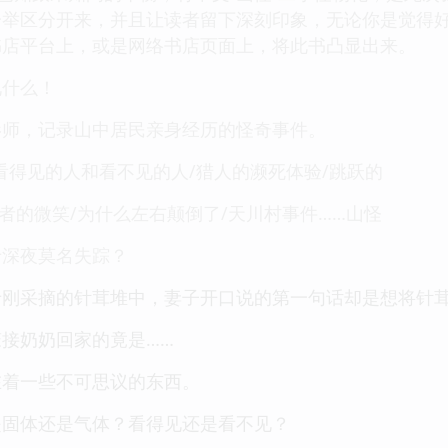
一举区分开来，并且让读者留下深刻印象，无论你是觉得
书店平台上，或是网络书店页面上，将此书凸显出来。
见什么！
影师，记录山中居民亲身经历的怪奇事件。
看得见的人和看不见的人/猎人的濒死体验/跳跃的
死者的微笑/为什么左右颠倒了/天川村事件……山怪
于深夜莫名失踪？
于刚采摘的针茸堆中，妻子开口说的第一句话却是想将针
接奶奶回家的竟是……
在着一些不可思议的东西。
是固体还是气体？看得见还是看不见？