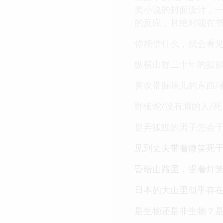
类小说的封面设计，
的反应，且绝对能在
你相信什么，就会看
纵横山野二十年的摄
喜欢带腥味儿的东西/
野槌蛇/没有脚的人/
捉弄狐狸的男子怎会
见到丈夫带着微笑死
昏暗山路里，提着灯笼
日本的大山里似乎存
是生物还是非生物？