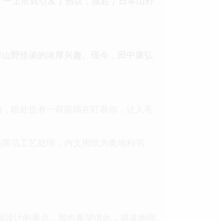
，一上市就引发了热议，掀起了日本山野
对山野怪谈的浓厚兴趣。现今，田中康弘
知，暗处也有一双眼睛在盯着你，让人毛
亮黑箔工艺处理，内文用纸为奥地利书
次我设计的重点。我也希望借此，跟其他同