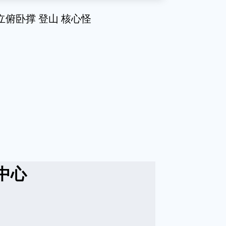
立俯卧撑 登山 核心怪
中心