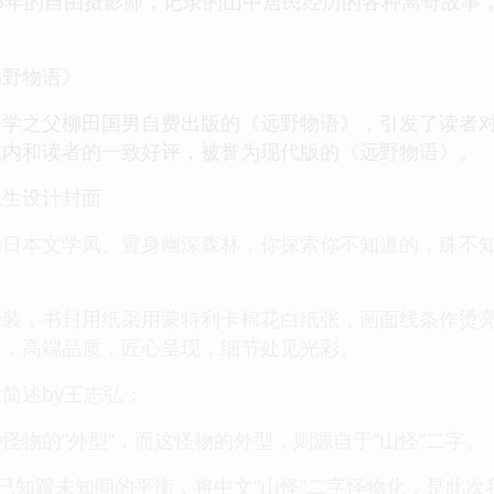
5年的自由摄影师，记录的山中居民经历的各种离奇故事
远野物语》
俗学之父柳田国男自费出版的《远野物语》，引发了读者
业内和读者的一致好评，被誉为现代版的《远野物语》。
先生设计封面
的日本文学风。置身幽深森林，你探索你不知道的，殊不
精装，书封用纸采用蒙特利卡棉花白纸张，画面线条作烫
适，高端品质，匠心呈现，细节处见光彩。
简述by王志弘：
怪物的“外型”，而这怪物的外型，则源自于“山怪”二字。
种已知跟未知间的平衡，将中文“山怪”二字怪物化，是此