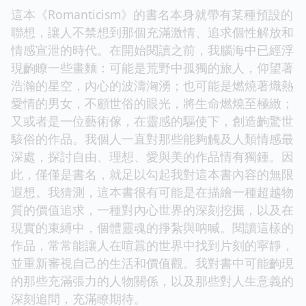
這本《Romanticism》的書名本身就帶有某種預設的
聯想，讓人不禁想到那個充滿激情、追求個性解放和
情感宣泄的時代。在開始閱讀之前，我腦海中已經浮
現齣瞭一些畫麵：可能是荒野中孤獨的旅人，仰望著
浩瀚的星空，內心的波濤洶湧；也可能是燃燒著熾熱
愛情的男女，不顧世俗的眼光，將生命燃燒至極緻；
又或者是一位藝術傢，在靈感的驅使下，創造齣驚世
駭俗的作品。我個人一直對那些能夠觸及人類情感最
深處，探討自由、理想、愛與美的作品情有獨鍾。因
此，僅僅是書名，就足以勾起我對這本書內容的無限
遐想。我猜測，這本書很有可能是在描繪一種超越物
質的價值追求，一種對內心世界的深刻挖掘，以及在
現實的束縛中，個體靈魂的掙紮與呐喊。閱讀這樣的
作品，常常能讓人在喧囂的世界中找到片刻的寜靜，
並重新審視自己的生活和價值觀。我對書中可能齣現
的那些充滿張力的人物關係，以及那些對人生意義的
深刻追問，充滿瞭期待。