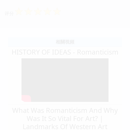
☆
☆
☆
☆
☆
评分
相關視頻
HISTORY OF IDEAS - Romanticism
What Was Romanticism And Why
Was It So Vital For Art? |
Landmarks Of Western Art