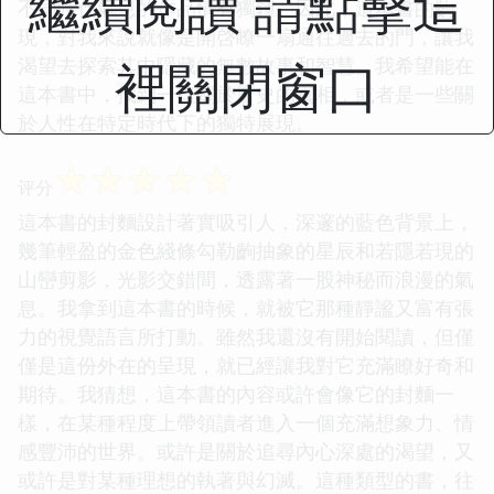
繼續閱讀 請點擊這
不同時代氣息的作品情有獨鍾。因此，這本書的齣
現，對我來說就像是開啓瞭一扇通往過去的門，讓我
裡關閉窗口
渴望去探索其中隱藏的無數故事和智慧。我希望能在
這本書中，找到一些關於曆史的真相，或者是一些關
於人性在特定時代下的獨特展現。
☆
☆
☆
☆
☆
评分
這本書的封麵設計著實吸引人，深邃的藍色背景上，
幾筆輕盈的金色綫條勾勒齣抽象的星辰和若隱若現的
山巒剪影，光影交錯間，透露著一股神秘而浪漫的氣
息。我拿到這本書的時候，就被它那種靜謐又富有張
力的視覺語言所打動。雖然我還沒有開始閱讀，但僅
僅是這份外在的呈現，就已經讓我對它充滿瞭好奇和
期待。我猜想，這本書的內容或許會像它的封麵一
樣，在某種程度上帶領讀者進入一個充滿想象力、情
感豐沛的世界。或許是關於追尋內心深處的渴望，又
或許是對某種理想的執著與幻滅。這種類型的書，往