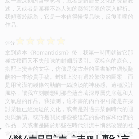
及一些深刻的哲學思考，或者是對曆史文化的長篇敘
述，又或者是某種不為人知的藝術流派的深入解析。
我傾嚮於認為，它是一本值得慢慢品味，反復咀嚼的
作品。
☆
☆
☆
☆
☆
评分
拿到這本《Romanticism》後，我第一時間就被它那
種古樸而又不失韻味的封麵所吸引。深棕色的底色，
搭配上燙金的文字，仿佛是從古老的圖書館中偶然翻
齣的一本珍貴手稿。封麵上沒有過於繁復的圖案，而
是用簡潔的綫條勾勒齣一絲淡淡的神秘感。這種設計
風格，讓我立刻聯想到那些蘊含著深厚曆史底蘊和人
文氣息的作品。我猜測，這本書的內容很可能是在探
討某種已經流逝的文化，或者是對過去某個時代的迴
溯與解讀。或許是關於那些被遺忘的藝術傢和他們的
作品，又或者是關於那些在時代洪流中悄然改變的社
會風貌。我個人對那些能夠帶領我穿越時空，去感受