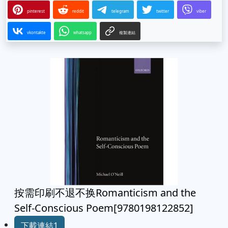
pinterest
reddit
telegram
twitter
viber
vkontakte
whatsapp
複製連結
按需印刷不退不换Romanticism and the
Self-Conscious Poem[9780198122852]
下載連結1