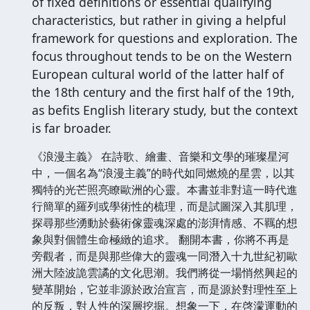
of fixed definitions or essential qualifying
characteristics, but rather in giving a helpful
framework for questions and exploration. The
focus throughout tends to be on the Western
European cultural world of the latter half of
the 18th century and the first half of the 19th,
as befits English literary study, but the context
is far broader.
《浪漫主義》 在詩歌、繪畫、音樂和文學的璀璨星河
中，一個名為“浪漫主義”的時代如同燃燒的星雲，以其
獨特的光芒照亮瞭歐洲的心靈。本書並非對這一時代進
行簡單的羅列或學術性的梳理，而是試圖深入其肌理，
探尋那些湧動於藝術傢靈魂深處的澎湃情感、不羈的想
象與對個體生命極緻的追求。 翻開本書，你將不再是
旁觀者，而是與那些偉大的靈魂一同潛入十九世紀初歐
洲大陸波詭雲譎的文化思潮。我們將從一場悄然興起的
變革開始，它並非源於政治宣言，而是源於對理性至上
的反叛，對人性的深層挖掘。想象一下，在啓濛運動的