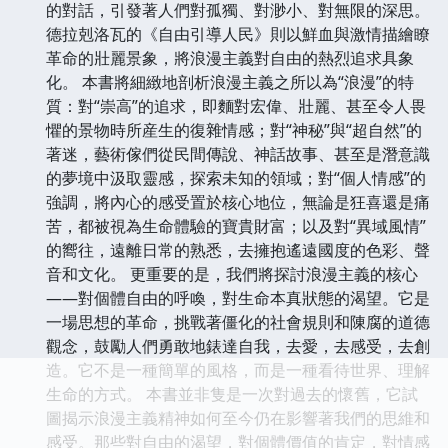
的對話，引發著人們對孤獨、對渺小、對無限的深思。
德拉剋洛瓦的《自由引導人民》則以鮮血與激情描繪瞭
革命的壯麗景象，將浪漫主義對自由的熱烈追求具象
化。 本書將細緻地剖析浪漫主義之所以為“浪漫”的特
質：對“崇高”的追求，即麵對宏偉、壯麗、甚至令人畏
懼的景物時所産生的復雜情感；對“神秘”與“超自然”的
著迷，藝術傢們從民間傳說、神話故事、甚至是潛意識
的夢境中汲取靈感，探索未知的領域；對“個人情感”的
強調，將內心的感受置於核心地位，無論是狂喜還是痛
苦，都被視為生命體驗的寶貴財富；以及對“異域風情”
的嚮往，遠離日常的熟悉，去擁抱遙遠國度的色彩、聲
音和文化。 更重要的是，我們將探討浪漫主義的核心
——對個體自由的呼喚，對生命本真狀態的渴望。它是
一場思想的革命，挑戰著僵化的社會規則和陳腐的道德
觀念，鼓勵人們勇敢地錶達自我，去愛，去感受，去創
造。它不是一種簡單的風格，而是一種看待世界、理解
生命的方式。 本書並非隻是一次對過去的懷舊，它試
圖揭示浪漫主義精神如何至今仍在影響著我們的思維和
感受。那些對自由的渴望，對個體價值的肯定，對情感