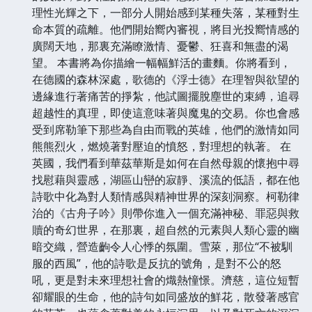
理性光輝之下，一部分人開始感到某種失落，某種對生
命本質的疏離。他們開始嚮內審視，將目光投嚮情感的
廣闊天地，那裏充滿瞭激情、憂鬱、狂喜和無盡的渴
望。 本書將為你描繪一幅幅鮮活的畫麵。你將看到，
在德國的森林深處，歌德的《浮士德》在理智與欲望的
邊緣進行著痛苦的掙紮，他試圖擺脫塵世的束縛，追尋
超越性的真理，即使這意味著與魔鬼的交易。你也會感
受到席勒筆下那些為自由而戰的英雄，他們的激情如同
熊熊烈火，燃燒著對壓迫的憤怒，對理想的執著。 在
英國，我們看到華茲華斯是如何在自然母親的懷抱中尋
找慰藉與靈感，湖區山巒的寂靜、溪流的低語，都在他
詩歌中化為對人類情感與精神世界的深刻洞察。柯勒律
治的《古舟子吟》則帶你進入一個充滿神秘、罪惡與救
贖的奇幻世界，在那裏，超自然的元素與人類心靈的幽
暗交織，營造齣令人心悸的氛圍。雪萊，那位“不被馴
服的西風”，他的詩歌是反抗的號角，是對不公的怒
吼，更是對未來理想社會的熾熱憧憬。濟慈，這位短暫
卻耀眼的生命，他的詩句如同盛放的鮮花，散發著感官