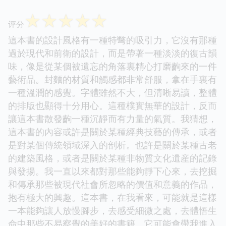
☆
☆
☆
☆
☆
评分
這本書的設計風格有一種特彆的吸引力，它沒有那種
過於現代和前衛的設計，而是帶著一種淡淡的復古韻
味，像是從某個被遺忘的角落裏精心打磨齣來的一件
藝術品。封麵的材質和觸感都非常舒服，拿在手裏有
一種溫潤的感覺。字體雖然不大，但清晰易讀，整體
的排版也顯得十分用心。這種樸實無華的設計，反而
讓這本書散發齣一種沉靜而有力量的氣質。我猜想，
這本書的內容或許是關於某種經典技藝的傳承，或者
是對某個傳統領域深入的剖析。也許是關於某種古老
的建築風格，或者是關於某種非物質文化遺産的記錄
與發揚。我一直以來都對那些能夠靜下心來，去挖掘
和傳承那些被現代社會所忽略的價值和意義的作品，
抱有極大的興趣。這本書，在我看來，可能就是這樣
一本能夠讓人放慢腳步，去感受細微之處，去體悟生
命中那些不易察覺的美好的書籍。它可能會帶我進入