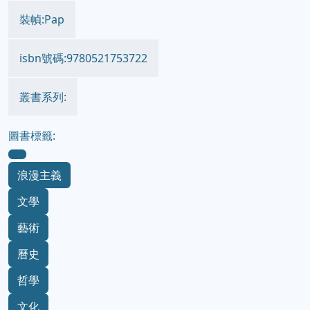
裝幀:Pap
isbn號碼:9780521753722
叢書系列:
圖書標籤:
浪漫主義
文學
藝術
曆史
哲學
文化