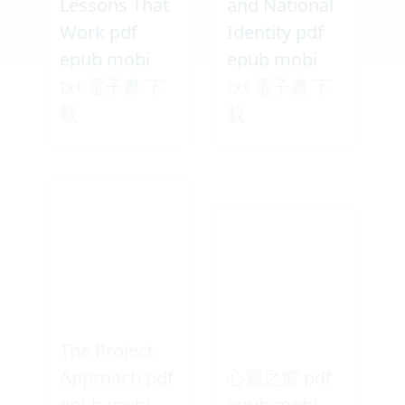
Lessons That
and National
Work pdf
Identity pdf
epub mobi
epub mobi
txt 電子書 下
txt 電子書 下
載
載
The Project
Approach pdf
心靈之窗 pdf
epub mobi
epub mobi