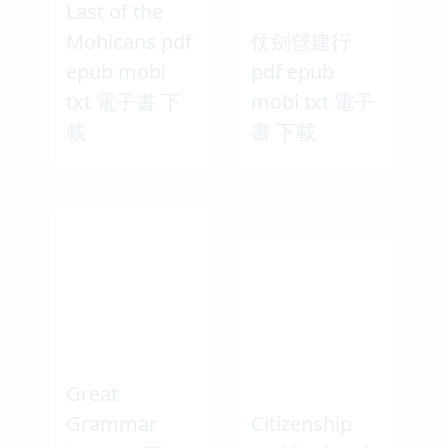
Last of the
Mohicans pdf
仗劍營建行
epub mobi
pdf epub
txt 電子書 下
mobi txt 電子
載
書 下載
Great
Grammar
Citizenship