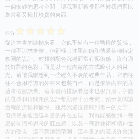
一個安靜的思考空間，讓我重新審視那些被我們習以
為常卻又極其珍貴的東西。
☆
☆
☆
☆
☆
评分
從這本書的裝幀來看，它似乎擁有一種彆樣的質感，
一種不追求奢華，但卻極其注重細節和傳遞某種特定
氛圍的設計。封麵的配色沉穩而富有藝術感，沒有過
於鮮艷的色彩，而是以一種內斂的方式吸引人的目
光。這讓我聯想到一些經久不衰的經典作品，它們往
往不會用浮誇的外在來包裝自己，而是依靠內在的底
蘊來徵服讀者。這本書的排版看起來也很舒服，字體
的選擇和行間距的設計都顯得十分考究，預示著閱讀
過程的流暢和愉悅。雖然我還沒接觸到書中的文字，
但僅僅是通過這本書的外在呈現，我就能感受到一種
屬於知識和思考的莊重感，以及一種對藝術和精神世
界的敬畏。這不禁讓我猜測，這本書的內容或許會涉