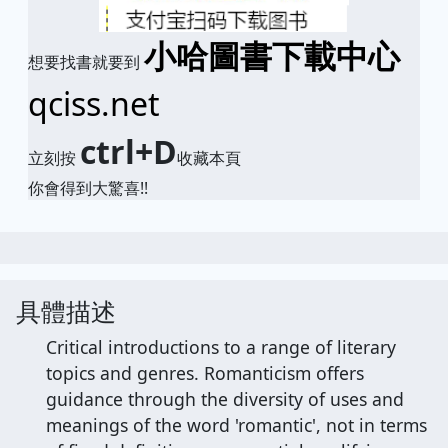
小哈圖書下載中心
想要找書就要到
qciss.net
ctrl+D
立刻按
收藏本頁
你會得到大驚喜!!
具體描述
Critical introductions to a range of literary
topics and genres. Romanticism offers
guidance through the diversity of uses and
meanings of the word 'romantic', not in terms