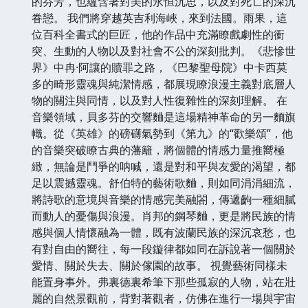
的芬芳，也蘊含著對美的永恒沉思，以及對死亡的深沉
眷戀。 我們將穿越英吉利海峽，來到法國。雨果，這
位百科全書式的巨匠，他的作品中充滿瞭戲劇性的衝
突、生動的人物以及對社會不公的深刻批判。《悲慘世
界》中冉·阿讓的贖罪之路，《巴黎聖母院》中卡西莫
多的畸形靈魂與純潔情感，都展現瞭浪漫主義對底層人
物的關注與同情，以及對人性復雜性的深刻理解。 在
音樂領域，貝多芬的交響麯是這場精神革命的另一麵旗
幟。從《英雄》的磅礴氣勢到《第九》的“歡樂頌”，他
的音樂突破瞭古典的藩籬，將個體的情感力量推嚮極
緻，無論是鬥爭的呐喊，還是對和平與友愛的渴望，都
足以震撼靈魂。舒伯特的藝術歌麯，則如同涓涓細流，
將詩歌的意境與音樂的情感完美融閤，傳遞齣一種細膩
而動人的憂傷與浪漫。肖邦的鋼琴麯，更是將民族的情
感與個人情懷融為一體，既有波蘭民族的深沉哀愁，也
有對自由的嚮往，每一段鏇律都如同在訴說著一個關於
愛情、關於失去、關於傢園的故事。 視覺藝術同樣未
能置身事外。弗裏德裏希筆下那些孤寂的人物，站在壯
麗的自然景觀前，背對著觀者，仿佛在進行一場與宇宙