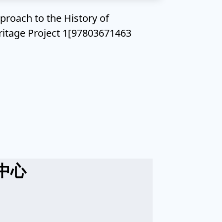
ach to the History of
eritage Project 1[97803671463
中心