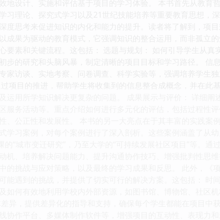
效地设计、实施和评估基于项目的学习体验。 本书首先从教育
学习理论、探究式学习以及21世纪技能培养等重要教育思想，
深度思考来促进知识的内化和能力的提升。读者将了解到，项目
以成果为驱动的教育模式，它强调知识的整合运用，而非孤立的
心要素和关键流程。这包括： 选题与规划： 如何引导学生从真
初步的研究和头脑风暴，制定清晰的项目目标和学习路径。 信息
专家访谈、实地考察、问卷调查、科学实验等，强调培养学生独
通过项目的推进，帮助学生将收集到的信息整合成概念，并在此
及运用所学知识解决更复杂的问题。 成果展示与评价： 详细阐
区服务活动等。重点介绍如何进行多元化的评估，包括过程性评
性、公正性和发展性。 本书的另一大亮点在于其丰富的实践案
式学习案例，对每个案例进行了深入剖析。这些案例涵盖了从幼
史课的“城市变迁研究”，乃至大学的“可持续发展社区项目”等。
动机、培养解决问题能力、提升沟通协作技巧、增强批判性思维
中的挑战与应对策略，以及最终的学习成果和反思。 此外，《
可能遇到的挑战，并提供了切实可行的解决方案。这包括： 时间
及如何有效地利用学校内外部资源，如图书馆、博物馆、社区机
体差异，提供差异化的指导和支持，确保每个学生都能在项目中获
线协作平台、多媒体制作软件等，增强项目的互动性、表现力和影