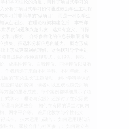
哲学和学习理论的角度，阐释了项目式学习的
深入分析了项目式学习如何通过鼓励学生主动探
式学习并非简单的“做项目”，而是一种以学生
知识点记忆。 在理论框架构建之后，本书详
实世界的问题和兴趣出发，选择有意义、可探
收集与探究： 介绍多样化的信息获取渠道和
立搜集、筛选和分析信息的能力。 概念形成
基础上形成更深刻的理解。这包括引导学生进
述项目成果的多种表现形式，如报告、模型、
价、成果性评价、自我评价、同伴评价以及教
例。作者精选了来自不同学科、不同年级、不
儿园的“花朵生长”主题活动，到小学科学课的
通过这些鲜活的实例，读者可以直观地感受到项
等方面的显著成效。每个案例都详细展示了项
项目式学习：理论与实践》还探讨了在实际教
管理与资源整合： 如何在有限的课堂时间内
构、网络平台等。 差异化教学与个性化支
得成长。 技术运用与融合： 如何运用现代信
响力。 家校合作与社区参与： 如何建立有