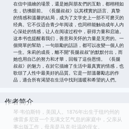
在信中描繪的場景，還是她與朋友們的互動，都栩栩如
生，彷彿眼前。 《長腿叔叔》以其樸實的語言、真摯
的情感和溫馨的結局，成为了文学史上一部不可磨灭的
经典。它不仅适合青少年阅读，也同样能触动成年人内
心深处的情感，让人在阅读过程中，获得力量和启迪。
这本书也提醒着我们，善意和关怀的力量是无穷的。一
個簡單的幫助，一句鼓勵的話語，都可以改變一個人的
一生。朱莉的成長，離不開“長腿叔叔”的默默付出，而
她也用自己的努力和才華，回報了這份恩情。 《長腿
叔叔》的魅力，在於它描繪了生活中最真實的情感，也
歌頌了人性中最美好的品質。它是一部溫馨勵志的作
品，適合所有渴望在生活中找到溫暖和希望的人們。
作者简介
琴·韦伯斯特，美国人。1876年出生于纽约州的
佛雷多尼亚一个充满文艺气息的家庭中，父亲从
事出版工作，母亲是马克·吐温的侄女。