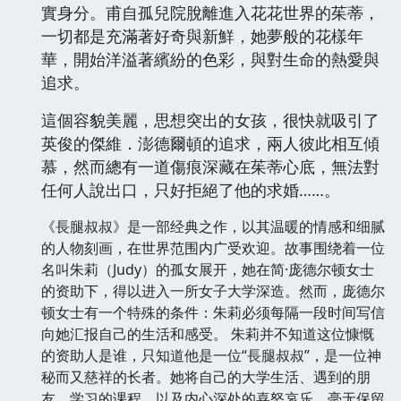
實身分。甫自孤兒院脫離進入花花世界的茱蒂，
一切都是充滿著好奇與新鮮，她夢般的花樣年
華，開始洋溢著繽紛的色彩，與對生命的熱愛與
追求。
這個容貌美麗，思想突出的女孩，很快就吸引了
英俊的傑維．澎德爾頓的追求，兩人彼此相互傾
慕，然而總有一道傷痕深藏在茱蒂心底，無法對
任何人說出口，只好拒絕了他的求婚……。
《長腿叔叔》是一部经典之作，以其温暖的情感和细腻
的人物刻画，在世界范围内广受欢迎。故事围绕着一位
名叫朱莉（Judy）的孤女展开，她在简·庞德尔顿女士
的资助下，得以进入一所女子大学深造。然而，庞德尔
顿女士有一个特殊的条件：朱莉必须每隔一段时间写信
向她汇报自己的生活和感受。 朱莉并不知道这位慷慨
的资助人是谁，只知道他是一位“長腿叔叔”，是一位神
秘而又慈祥的长者。她将自己的大学生活、遇到的朋
友、学习的课程，以及内心深处的喜怒哀乐，毫无保留