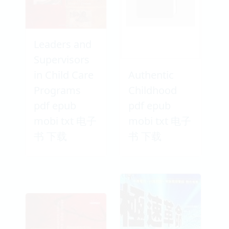
Leaders and
Supervisors
in Child Care
Authentic
Programs
Childhood
pdf epub
pdf epub
mobi txt 电子
mobi txt 电子
书 下载
书 下载