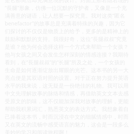
“長腿”形象，仿佛一位沉默的守护者，又像是一个充
满善意的谜语，让人想要一探究竟。我对这类“匿名
benefactor”的故事总是充满着特殊的兴趣，因为它
们探讨的不仅仅是物质上的给予，更多的是精神上的
鼓励和默默的支持。我很好奇，这位“長腿叔叔”究竟
是谁？他为何会选择这样一个方式来帮助一个女孩？
他与女孩之间又会发生怎样深刻的情感连接？我期待
看到，在“長腿叔叔”的“长腿”所及之处，一个女孩的
生命是如何逐渐绽放出耀眼的光芒。这本书的另一大
亮点便是其双语对照的设置。对于正在努力提升英语
水平的我来说，这无疑是一份绝佳的礼物。我可以用
中文先理解故事的脉络和情感，再借助英文文本去感
受原文的韵味，这不仅能加深我对故事的理解，更能
帮助我积累词汇，熟悉英文的表达方式。我想象着自
己捧着这本书，时而沉浸在中文的细腻情感中，时而
又在英文的流畅中感受语言的魅力，这会是一段多么
美妙的学习和阅读旅程啊！