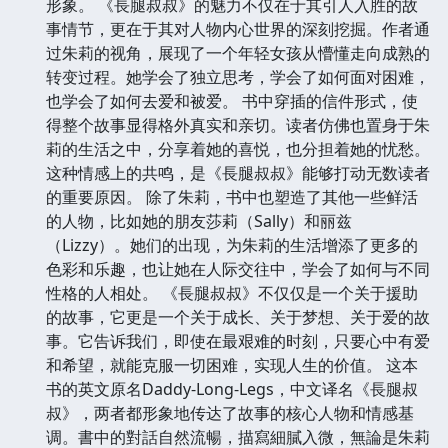
形象。 《長腿叔叔》的魅力不仅在于其引人入胜的故
事情节，更在于其对人物内心世界的深刻挖掘。作者通
过朱莉的视角，展现了一个年轻女孩从懵懂走向成熟的
转变过程。她学会了独立思考，学会了如何面对困难，
也学会了如何去爱和被爱。 书中穿插的信件形式，使
得整个故事显得格外真实和亲切。读者仿佛也置身于朱
莉的生活之中，分享着她的喜悦，也分担着她的忧愁。
这种情感上的共鸣，是《長腿叔叔》能够打动无数读者
的重要原因。 除了朱莉，书中也塑造了其他一些鲜活
的人物，比如她的朋友莎莉（Sally）和丽兹
（Lizzy）。她们的出现，为朱莉的生活增添了更多的
色彩和乐趣，也让她在人际交往中，学会了如何与不同
性格的人相处。 《長腿叔叔》不仅仅是一个关于援助
的故事，它更是一个关于成长、关于梦想、关于爱的故
事。它告诉我们，即使在最艰难的时刻，只要心中有爱
和希望，就能克服一切困难，实现人生的价值。 这本
书的英文原名Daddy-Long-Legs，中文译名《長腿叔
叔》，两者都形象地传达了故事的核心人物和情感基
调。書中的對話自然流暢，描寫細膩入微，無論是朱莉