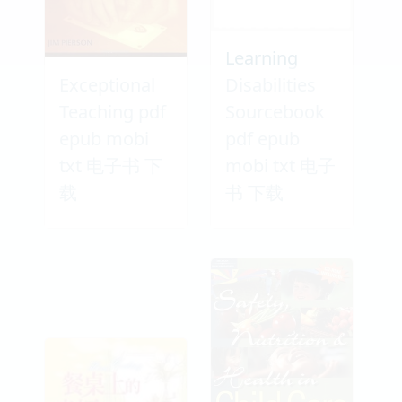
Learning
Exceptional
Disabilities
Teaching pdf
Sourcebook
epub mobi
pdf epub
txt 电子书 下
mobi txt 电子
载
书 下载