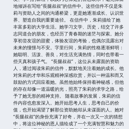
地倾诉在写给“長腿叔叔”的信件中。这些信件不仅是朱
莉与资助人之间的沟通桥梁，更是她逐渐成长、认识世
界、塑造自我的重要途径。 在信件中，朱莉描绘了她
丰富多彩的大学生活。她学习文学、历史，结交了许多
志同道合的朋友，也经历了青春期的迷茫与探索。她分
享初尝友谊的甜蜜，体验友谊的考验，也偶尔流露出对
未来的憧憬与不安。字里行间，朱莉的性格逐渐鲜明：
她聪明、活泼、善良，对生活充满热情，同时也带着一
些天真和孩子气。 “長腿叔叔”，这位从未露面的资助
人，通过阅读朱莉的信件，默默地关注着她的成长。他
对朱莉的才华和乐观精神深感欣赏，并以一种温和而又
鼓励的方式回应着她。虽然他始终保持着神秘感，但他
的存在却像一道温暖的光，照亮了朱莉的求学之路，给
予了她无形的精神支持。 随着故事的发展，朱莉的信
件内容也愈发深入。她开始思考人生，思考自己的价
值，也开始渴望了解那位资助她却从未谋面的人。她对
“長腿叔叔”的身份充满了好奇，并在一次又一次的猜想
中，将这位神秘的恩人描绘成了一个充满智慧和魅力的