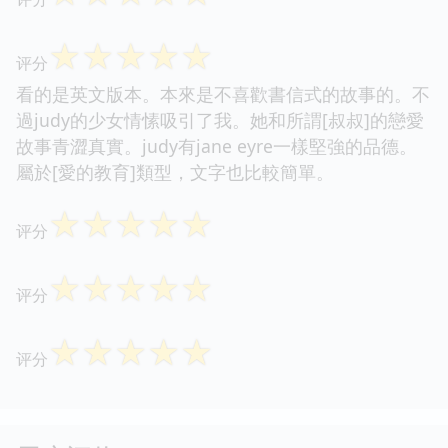
☆
☆
☆
☆
☆
评分
看的是英文版本。本來是不喜歡書信式的故事的。不
過judy的少女情愫吸引了我。她和所謂[叔叔]的戀愛
故事青澀真實。judy有jane eyre一樣堅強的品德。
屬於[愛的教育]類型，文字也比較簡單。
☆
☆
☆
☆
☆
评分
☆
☆
☆
☆
☆
评分
☆
☆
☆
☆
☆
评分