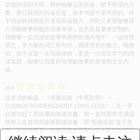
层面的深刻关怀，那种能够点亮生命、赋予希望的力
量。更让我感到兴奋的是，这本书是中英对照的。对
于我这样渴望提升英语阅读能力，同时又希望能够深
入理解故事精髓的读者来说，这简直是量身定制的。
我能够一边沉浸在故事带来的情感共鸣中，一边对照
英文，学习新的词汇和句式，感受语言的魅力。我相
信，这不仅是一次阅读体验，更是一次语言学习的绝
佳实践，能够让我更好地理解故事的背景和文化内
涵。
☆
☆
☆
☆
☆
评分
这本书的标题，《長腿叔叔（中英對照）＜
COSMOS READERSDADDY-LONG-LEGS》，从一开
始就勾起了我浓厚的阅读兴趣。我一直对那些充满温
情和人生哲理的故事颇感兴趣，而“長腿叔叔”这个名
字，就仿佛带着一种童话般的色彩，让人联想到那些
隐藏在生活中的善意和奇迹。我很好奇，这位“長腿