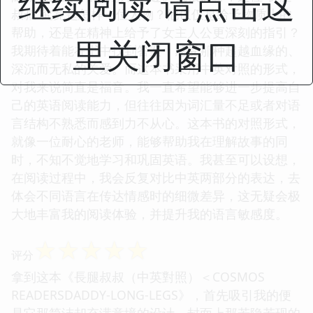
继续阅读 请点击这
叔叔”究竟是怎样一位人物？他仅仅是给予物质上的
帮助，还是在精神上给予了女主人公更深刻的指引？
里关闭窗口
我期待着能在书中找到答案，感受那种超越血缘的、
深沉而无私的关爱。而这本书采用中英对照的形式，
对我来说简直是福音。我一直希望能够进一步提高自
己的英语阅读能力，但往往因为词汇量不足或者对语
言结构不熟悉而感到力不从心。这本书的对照形式，
就像一位耐心的老师，能够帮助我在理解故事的同
时，不知不觉地学习和巩固英语。我甚至可以设想，
在阅读过程中，我会反复对比中英两部分的表达，去
体会不同语言在传达情感时的细微差异，这无疑会极
大地丰富我的阅读体验，并提升我的语言敏感度。
☆
☆
☆
☆
☆
评分
拿到这本《長腿叔叔（中英對照）＜COSMOS
READERSDADDY-LONG-LEGS》，首先吸引我的便
是它那简洁却充满意境的设计。封面上那若隐若现的