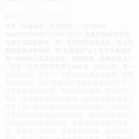
☆
☆
☆
☆
☆
评分
这本《長腿叔叔（中英對照）＜COSMOS
READERSDADDY-LONG-LEGS》光看封面和名字就
充满了温暖和好奇。我一直对那些讲述成长、友谊和
爱的故事情有独钟，而“長腿叔叔”这个名字本身就带
着一种神秘又温柔的色彩。我能想象，故事的主人公
一定是一位充满智慧和爱心的长者，他的出现，像一
道温暖的光，照亮了一个年轻女孩的人生旅程。我特
别期待看到，这位“長腿叔叔”是如何通过他的方式，
给予女孩支持和引导，帮助她克服困难，实现梦想。
而且，这还是中英对照的版本，这对我来说简直是太
棒了！我一直想提高自己的英语阅读能力，但又担心
过于晦涩的语言会让我望而却步。而这种对照形式，
既能让我理解故事的精髓，又能潜移默化地学习英
语，简直是一举两得。我甚至可以想象，在阅读的过
程中，我会一遍又一遍地对照着中英文，感受两种语