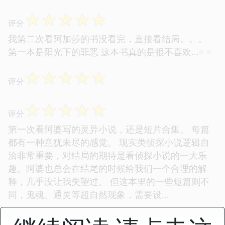
☆
☆
☆
☆
☆
评分
我第二次看阿加莎的书没看完，直接看结局。。。
第一本是阳光下的罪恶 这本书真的是很不喜欢...= =
☆
☆
☆
☆
☆
评分
☆
☆
☆
☆
☆
评分
第一次看阿婆写的灵异小说，还是短片合集。 每篇
都有一种意犹未尽的感觉。 现实类侦探小说逻辑自
洽非常重要，对结局的期待是看侦探小说的一大乐
趣。阿婆也总会在结尾的时候给我们一个合理的解
释，几乎没让我失望过。 但这本里的一些短篇则不
同，鬼魂、通灵等超自然现象，需要设...