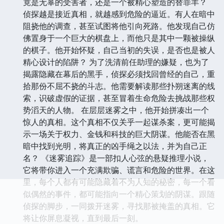
竟是无辜的受害者，还是一个被精心塑造的替罪羊？
侦探越是接近真相，就越感到危险的逼近。有人在暗中
阻挠他的调查，甚至试图将他引向死路。他发现自己仿
佛置身于一个巨大的棋盘上，而他只是其中一颗被操纵
的棋子。他开始怀疑，自己当初的失误，是否也是被人
精心设计的陷阱？ 为了洗清前任助理的嫌疑，也为了
揭露隐藏在幕后的黑手，侦探必须找回曾经的自己，重
拾那份不屈不挠的斗志。他需要解读那些扑朔迷离的线
索，识破虚假的证据，甚至冒着生命危险去挑战那些权
势滔天的人物。 在层层迷雾之中，他开始拼凑出一个
惊人的真相。这个真相不仅关乎一起谋杀案，更可能揭
示一场关于权力、金钱和科技的巨大阴谋。他能否在黑
暗中找到光明，将真正的凶手绳之以法，并为自己正
名？ 《迷雾追踪》是一部扣人心弦的悬疑推理小说，
它将带你进入一个充满欺骗、谎言和危险的世界。在这
里，每个人都有可能隐藏着不为人知的秘密，每一个看
似偶然的事件，都可能指向一个精心策划的阴谋。跟随
侦探的脚步，一同拨开迷雾，寻找那被掩盖的真相。它
将让你屏息凝视，直到最后一刻。