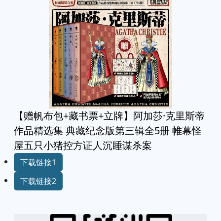
【赠帆布包+藏书票+立牌】阿加莎·克里斯蒂
作品精选集 典藏纪念版第三辑全5册 帷幕怪
屋五只小猪控方证人沉睡谋杀案
下载链接1
下载链接2