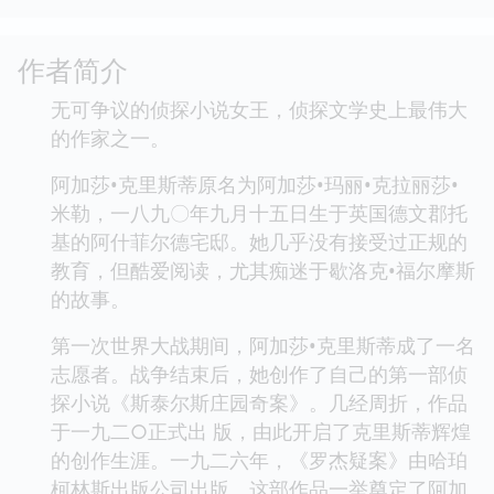
作者简介
无可争议的侦探小说女王，侦探文学史上最伟大
的作家之一。
阿加莎•克里斯蒂原名为阿加莎•玛丽•克拉丽莎•
米勒，一八九〇年九月十五日生于英国德文郡托
基的阿什菲尔德宅邸。她几乎没有接受过正规的
教育，但酷爱阅读，尤其痴迷于歇洛克•福尔摩斯
的故事。
第一次世界大战期间，阿加莎•克里斯蒂成了一名
志愿者。战争结束后，她创作了自己的第一部侦
探小说《斯泰尔斯庄园奇案》。几经周折，作品
于一九二○正式出 版，由此开启了克里斯蒂辉煌
的创作生涯。一九二六年，《罗杰疑案》由哈珀
柯林斯出版公司出版。这部作品一举奠定了阿加