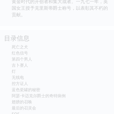
黄金时代的开创者和集大成者。一九七一年，英
国女王授予克里斯蒂爵士称号，以表彰其不朽的
贡献。
目录信息
死亡之犬
红色信号
第四个男人
吉卜赛人
灯
无线电
控方证人
蓝色瓷罐的秘密
阿瑟·卡迈克尔爵士的奇特病例
翅膀的召唤
最后的召灵会
SOS