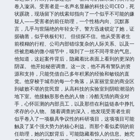
卷入漩涡。受害者是一名声名显赫的科技公司CEO，死
状蹊跷，现场留下的线索却指向了一个似乎不可能的嫌
疑人——受害者的前任助理，一个性格内向、沉默寡
言，几乎与世隔绝的年轻女子。警方迅速锁定了她，证
据确凿，似乎铁板钉钉。 但侦探不信。他从受害者生
前模糊的行程、公司内部错综复杂的人际关系、以及一
些被忽略的微小细节中，嗅到了一丝不同寻常的气息。
他知道，这起案件背后，隐藏着比表面上看到的更深的
阴谋。 他开始秘密调查。这一次，他不再有警队的资
源和支持，只能凭借自己多年积累的经验和敏锐的直
觉。他穿梭于城市的每一个角落，从富丽堂皇的商业区
到破败不堪的贫民窟，从高科技的实验室到阴暗潮湿的
地下室。他接触形形色色的人物：冷酷无情的商业对
手，心怀叵测的内部员工，以及那些在利益链条中挣扎
求存的小人物。 随着调查的深入，他发现受害者生前
似乎卷入了一项极具争议性的科研项目，这项项目可能
触及了某个强大势力的核心利益。而那个看似柔弱的前
任助理，她的沉默背后，可能隐藏着惊人的信息。她究