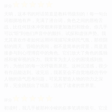
☆
☆
☆
☆
☆
评分
天呐，这本书的对话简直是教科书级别的！每一句台
词都掷地有声，充满了潜台词，角色之间的唇枪舌
战，比任何肢体冲突都来得更加激烈和致命。你几乎
可以“听”到他们声音中的颤抖、试探和虚张声势。我
尤其喜欢作者如何运用环境描写来烘托气氛，那些阴
郁的雨天、昏暗的房间，都不是简单的背景，而是直
接参与到心理博弈中的角色。它们放大了角色的孤独
感和被审视的压力。我常常为主人公的困境感到焦
灼，为他们的每一次呼吸而屏息。这种沉浸感，很少
有作品能达到。读完后，我甚至会不自觉地模仿书中
人物的语气思考问题，可见其塑造人物的功力之深
厚，完全跳脱出了纸面，活在了读者的世界里。
☆
☆
☆
☆
☆
评分
初读时，我几乎被那种冷峻的叙事笔调所吸引。它没