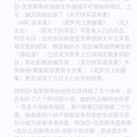
莎•克里斯蒂在侦探文学领域不可撼动的地位。之
后，她又陆续出版了《东方快车谋杀案》、
《ABC 谋杀案》、《尼罗河上的惨案》、《无人
生还》、《阳光下的罪恶》等脍炙人口的作品。
时至今日，这些作品依然是世界侦探文学宝库里
最宝贵的财富。根据她的小 说改编而成的舞台剧
《捕鼠器》，已经成为世界上公演场次最多的剧
目；而在影视改编方面，《东方快车谋杀案》为
英格丽•褒曼斩获奥斯卡大奖，《尼罗河上的惨
案》更是成为了几代人心目中的经典。
阿加莎•克里斯蒂的创作生涯持续了五十余年，总
共创作了八十部侦探小说。她的作品畅销全世界
一 百多个国家和地区，累计销量已经突破二十亿
册。她创造的小胡子侦探波洛和老处女侦探马普
尔小姐为读者津津乐道。阿加莎•克里斯蒂是柯南
•道尔之后最伟大的 侦探小说作家，是侦探文学