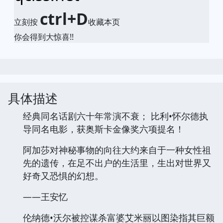
ctrl+D
立刻按
收藏本页
你会得到大惊喜!!
具体描述
经典同名话剧六十年常演不衰； 比利•怀尔德执
导同名电影，获奥斯卡金像奖六项提名！
阿加莎对神秘事物的向往大约来自于一种女性祖
先的遗传，在足不出户的生活里，生出对世界又
好奇又恐惧的幻想。
——王安忆
伦纳德•沃尔被控谋杀富婆艾米丽以图染指其巨额