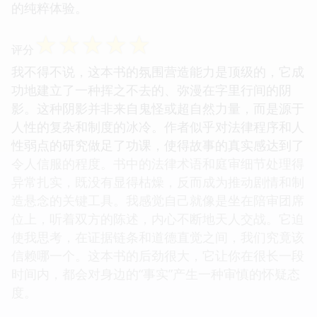
的纯粹体验。
☆
☆
☆
☆
☆
评分
我不得不说，这本书的氛围营造能力是顶级的，它成
功地建立了一种挥之不去的、弥漫在字里行间的阴
影。这种阴影并非来自鬼怪或超自然力量，而是源于
人性的复杂和制度的冰冷。作者似乎对法律程序和人
性弱点的研究做足了功课，使得故事的真实感达到了
令人信服的程度。书中的法律术语和庭审细节处理得
异常扎实，既没有显得枯燥，反而成为推动剧情和制
造悬念的关键工具。我感觉自己就像是坐在陪审团席
位上，听着双方的陈述，内心不断地天人交战。它迫
使我思考，在证据链条和道德直觉之间，我们究竟该
信赖哪一个。这本书的后劲很大，它让你在很长一段
时间内，都会对身边的“事实”产生一种审慎的怀疑态
度。