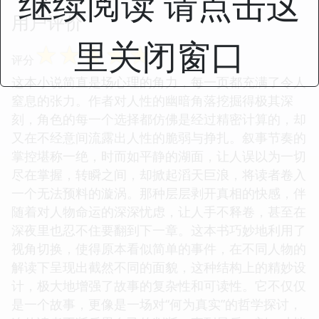
继续阅读 请点击这
用户评价
里关闭窗口
☆
☆
☆
☆
☆
评分
这本小说简直是场心理的角力，每一页都充满了令人
窒息的张力。作者对人性的幽暗角落挖掘得极其深
刻，角色的每一个选择都仿佛是经过精密计算的，却
又在不经意间流露出人性的脆弱与挣扎。叙事节奏的
掌控堪称一绝，时而如平静的湖面，让人误以为一切
尽在掌握，转瞬之间，却掀起滔天巨浪，将读者卷入
一个无法预料的漩涡。那种层层剥开真相的快感，伴
随着对人物命运的深深忧虑，让人手不释卷，甚至在
深夜里也忍不住要翻到下一章。这本书巧妙地利用了
视角切换，使得原本看似简单的事件，在不同人物的
解读下呈现出截然不同的面貌，这种结构上的精妙设
计，极大地增强了故事的复杂性和可读性。它不仅仅
是一个故事，更像是一场对“何为真实”的哲学探讨，