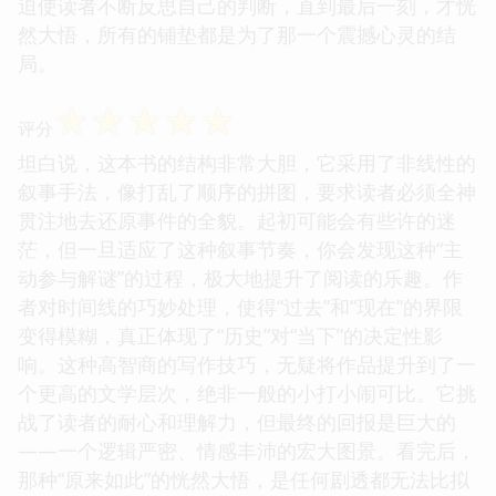
迫使读者不断反思自己的判断，直到最后一刻，才恍
然大悟，所有的铺垫都是为了那一个震撼心灵的结
局。
☆
☆
☆
☆
☆
评分
坦白说，这本书的结构非常大胆，它采用了非线性的
叙事手法，像打乱了顺序的拼图，要求读者必须全神
贯注地去还原事件的全貌。起初可能会有些许的迷
茫，但一旦适应了这种叙事节奏，你会发现这种“主
动参与解谜”的过程，极大地提升了阅读的乐趣。作
者对时间线的巧妙处理，使得“过去”和“现在”的界限
变得模糊，真正体现了“历史”对“当下”的决定性影
响。这种高智商的写作技巧，无疑将作品提升到了一
个更高的文学层次，绝非一般的小打小闹可比。它挑
战了读者的耐心和理解力，但最终的回报是巨大的
——一个逻辑严密、情感丰沛的宏大图景。看完后，
那种“原来如此”的恍然大悟，是任何剧透都无法比拟