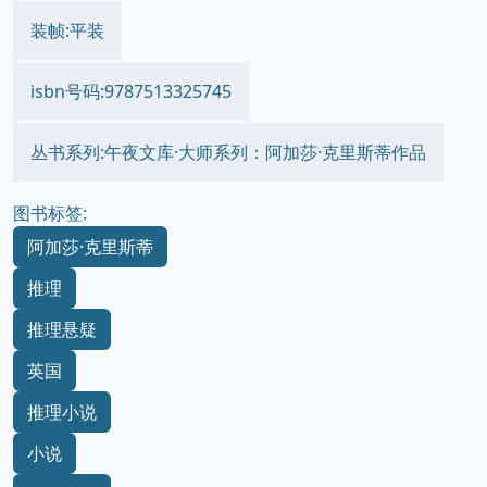
装帧:平装
isbn号码:9787513325745
丛书系列:午夜文库·大师系列：阿加莎·克里斯蒂作品
图书标签:
阿加莎·克里斯蒂
推理
推理悬疑
英国
推理小说
小说