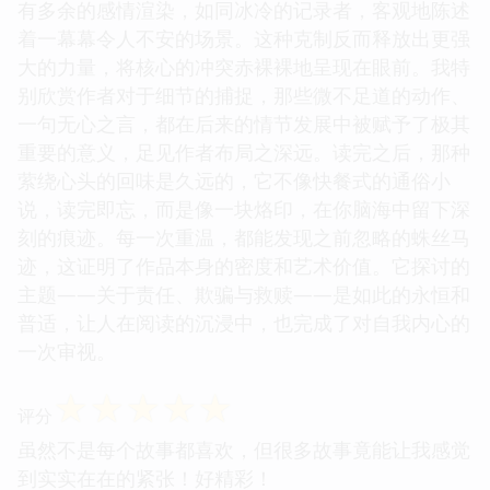
有多余的感情渲染，如同冰冷的记录者，客观地陈述
着一幕幕令人不安的场景。这种克制反而释放出更强
大的力量，将核心的冲突赤裸裸地呈现在眼前。我特
别欣赏作者对于细节的捕捉，那些微不足道的动作、
一句无心之言，都在后来的情节发展中被赋予了极其
重要的意义，足见作者布局之深远。读完之后，那种
萦绕心头的回味是久远的，它不像快餐式的通俗小
说，读完即忘，而是像一块烙印，在你脑海中留下深
刻的痕迹。每一次重温，都能发现之前忽略的蛛丝马
迹，这证明了作品本身的密度和艺术价值。它探讨的
主题——关于责任、欺骗与救赎——是如此的永恒和
普适，让人在阅读的沉浸中，也完成了对自我内心的
一次审视。
☆
☆
☆
☆
☆
评分
虽然不是每个故事都喜欢，但很多故事竟能让我感觉
到实实在在的紧张！好精彩！