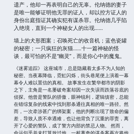
遗产，他却一再表明自己的无辜。伦纳德的妻子
是唯一能够证明他无罪的证人，却以控方证人的
身份出庭指证其确实犯有谋杀罪。伦纳德几乎陷
入绝境，直到一个神秘女人的出现……
墙上的犬形图案；召唤死亡的收音机；蓝色瓷罐
的秘密；一只疯狂的灰猫……十一篇神秘的怪
谈，最可怕的不是“幽灵”，而是你心中的魔鬼。
《迷雾追踪》 这座城市，总是隐藏着太多不为人知的
秘密。当夜幕降临，霓虹闪烁，街头巷尾便上演着一幕
幕令人难以置信的真相。 故事发生在繁华都市的阴影
之下，主角是一名屡破奇案却因一次失误而跌落谷底的
侦探。他曾是警队的骄傲，眼神锐利，逻辑缜密，总能
在错综复杂的线索中找到那条通往真相的唯一路径。然
而，一次牵涉甚广的绑架案，他的判断出现了致命的偏
差，导致人质不幸遇难，也让他背负了沉重的罪责，离
开了心爱的警队，成了警方内部的禁忌人物。 然而，
命运似乎并未打算放过他。一桩离奇的谋杀案再次将他