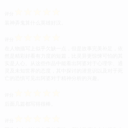
☆
☆
☆
☆
☆
评分
装神弄鬼算什么英雄好汉。
☆
☆
☆
☆
☆
评分
在人物描写上似乎欠缺一点，但是故事完美补足，依
然是精彩好看有力度的短篇，比灵异更惊悚可怕的其
实是人心。从这些作品中能看出阿婆对于心理学、通
灵及未知世界的态度，其中探讨的潜意识以及对于死
亡的恐惧可见出阿婆对于精神分析的兴趣。
☆
☆
☆
☆
☆
评分
后面几篇都写得很棒。
☆
☆
☆
☆
☆
评分