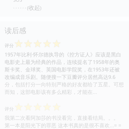
收起
· · · · · · (
)
读后感
☆
☆
☆
☆
☆
评分
1957年比利·怀尔德执导的《控方证人》应该是黑白
电影史上最为经典的作品，连续提名了1958年的奥
斯卡奖、金球奖、英国电影学院奖，在1953年还被
改编成音乐剧。随便搜一下豆瓣评分居然高达9.6
分，包括打分一向特别严格的好友都给了五星。可想
而知，这部电影该有多么精彩，才能在...
☆
☆
☆
☆
☆
评分
我第二次看阿加莎的书没看完，直接看结局。。。
第一本是阳光下的罪恶 这本书真的是很不喜欢...= =