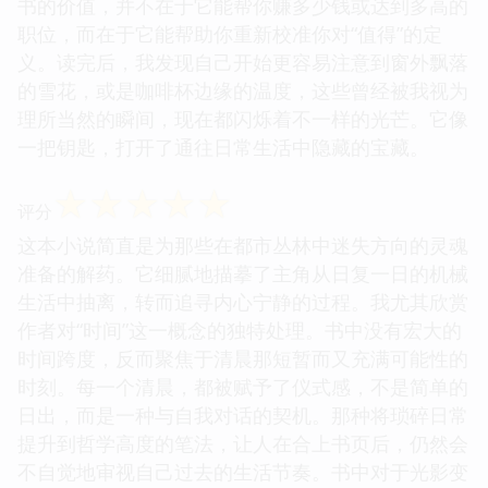
书的价值，并不在于它能帮你赚多少钱或达到多高的
职位，而在于它能帮助你重新校准你对“值得”的定
义。读完后，我发现自己开始更容易注意到窗外飘落
的雪花，或是咖啡杯边缘的温度，这些曾经被我视为
理所当然的瞬间，现在都闪烁着不一样的光芒。它像
一把钥匙，打开了通往日常生活中隐藏的宝藏。
☆
☆
☆
☆
☆
评分
这本小说简直是为那些在都市丛林中迷失方向的灵魂
准备的解药。它细腻地描摹了主角从日复一日的机械
生活中抽离，转而追寻内心宁静的过程。我尤其欣赏
作者对“时间”这一概念的独特处理。书中没有宏大的
时间跨度，反而聚焦于清晨那短暂而又充满可能性的
时刻。每一个清晨，都被赋予了仪式感，不是简单的
日出，而是一种与自我对话的契机。那种将琐碎日常
提升到哲学高度的笔法，让人在合上书页后，仍然会
不自觉地审视自己过去的生活节奏。书中对于光影变