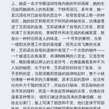
上。她是一名才华横溢却性格内敛的年轻画家，她的生
活如同她画布上的色彩般，宁静而深沉。多年来，她一
直沉浸在对已故祖母的思念中，祖母曾是镇上唯一的钟
表匠，她的技艺和那些关于时间的神秘传说，仿佛渗透
进了艾莉诺的血液。艾莉诺继承了祖母的工作室，那里
布满了古老的齿轮、黄铜零件和未完成的机械装置，散
发出一种怀旧而迷人的味道。 一个寻常的黎明，当第
一缕阳光穿透工作室的落地窗，照亮尘埃飞舞的光束
时，艾莉诺在祖母的遗物中发现了一个古怪的物件——
一个被遗忘在角落里、布满蜘蛛网的八音盒。它造型奇
特，雕刻着难以辨认的古老符号，仿佛蕴藏着某种不为
人知的秘密。出于好奇，艾莉诺轻轻转动了发条。 出
乎意料的是，当那清脆而悠扬的旋律响起时，整个小镇
仿佛被一种奇异的力量唤醒。原本沉寂的晨钟，在没有
任何外力干预的情况下，开始自行敲响，而且敲响的并
非寻常的报时，而是一串急促而神秘的乐章，仿佛在传
递着某种警示。 镇民们被这突如其来的异象惊醒，纷
纷走出家门，脸上写满了困惑和不安。他们是保守而固
执的，对于任何超出他们理解范围的事情都抱持着戒