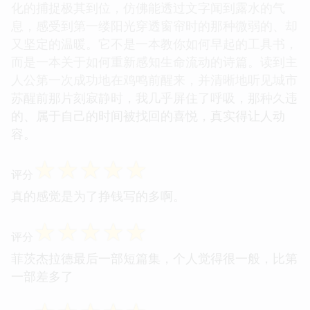
化的捕捉极其到位，仿佛能透过文字闻到露水的气
息，感受到第一缕阳光穿透窗帘时的那种微弱的、却
又坚定的温暖。它不是一本教你如何早起的工具书，
而是一本关于如何重新感知生命流动的诗篇。读到主
人公第一次成功地在鸡鸣前醒来，并清晰地听见城市
苏醒前那片刻寂静时，我几乎屏住了呼吸，那种久违
的、属于自己的时间被找回的喜悦，真实得让人动
容。
☆
☆
☆
☆
☆
评分
真的感觉是为了挣钱写的多啊。
☆
☆
☆
☆
☆
评分
菲茨杰拉德最后一部短篇集，个人觉得很一般，比第
一部差多了