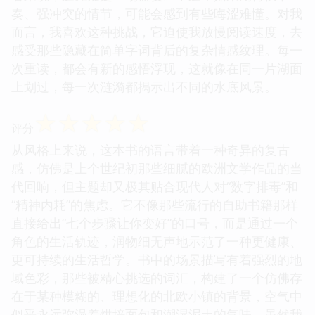
奏、强冲突的情节，可能会感到有些晦涩难懂。对我
而言，我喜欢这种挑战，它迫使我放慢阅读速度，去
感受那些隐藏在简单字词背后的复杂情感纹理。每一
次重读，都会有新的感悟浮现，这就像在同一片湖面
上划过，每一次涟漪都揭示出不同的水底风景。
☆
☆
☆
☆
☆
评分
从风格上来说，这本书的语言带着一种奇异的复古
感，仿佛是上个世纪初那些细腻的欧洲文学作品的当
代回响，但主题却又极其贴合现代人对“数字排毒”和
“精神内耗”的焦虑。它不像那些流行的自助书籍那样
直接给出“七个步骤让你变好”的口号，而是通过一个
角色的生活轨迹，润物细无声地示范了一种更健康、
更可持续的生活哲学。书中的场景描写有着强烈的地
域色彩，那些被精心挑选的词汇，构建了一个仿佛存
在于某种模糊的、理想化的北欧小镇的背景，空气中
似乎永远弥漫着烘培面包和潮湿泥土的气味。虽然我