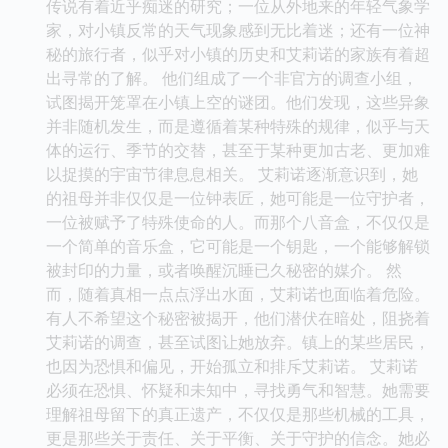
传说有着近乎痴迷的研究；一位从外地来的年轻气象学
家，对小镇反常的天气现象感到无比着迷；还有一位神
秘的旅行者，似乎对小镇的历史和艾莉诺的家族有着超
出寻常的了解。 他们组成了一个非官方的调查小组，
试图揭开笼罩在小镇上空的谜团。他们发现，这些异象
并非随机发生，而是遵循着某种特殊的规律，似乎与天
体的运行、季节的交替，甚至于某种更加古老、更加难
以捉摸的宇宙节律息息相关。 艾莉诺逐渐意识到，她
的祖母并非仅仅是一位钟表匠，她可能是一位守护者，
一位被赋予了特殊使命的人。而那个八音盒，不仅仅是
一个简单的音乐盒，它可能是一个钥匙，一个能够解锁
被封印的力量，或者唤醒沉睡已久秘密的媒介。 然
而，随着真相一点点浮出水面，艾莉诺也面临着危险。
有人不希望这个秘密被揭开，他们潜伏在暗处，阻挠着
艾莉诺的调查，甚至试图让她放弃。镇上的某些居民，
也因为恐惧和偏见，开始孤立和排斥艾莉诺。 艾莉诺
必须在恐惧、怀疑和未知中，寻找勇气和智慧。她需要
理解祖母留下的真正遗产，不仅仅是那些机械的工具，
更是那些关于责任、关于平衡、关于守护的信念。她必