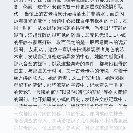
备。然而，这份不安很快被一种更深层次的恐惧所取
代。 当镇上的古老喷泉开始喷涌出并非清水，而是闪
烁着微光的液体；当镇中心那棵百年老橡树的叶片，在
同一时间，从翠绿转为深邃的钴蓝色；当平日里宁静的
湖面，泛起阵阵肉眼可见的涟漪，却无风无浪……小镇
的平静被彻底打破，取而代之的是一股席卷而来的诡异
氛围。 艾莉诺，这位一直以来扮演着观察者角色的艺
术家，发现自己身处这场异象的中心。她隐约感觉到，
那八音盒的旋律，以及这些离奇的事件，都与她祖母的
过去，与那些关于时间、关于古老传承的传说，有着千
丝万缕的联系。 她的调查，从工作室开始。她翻阅祖
母留下的笔记，那些潦草的字迹中，记录着关于“时间
的齿轮”、“晨曦的低语”以及“被遗忘的契约”等令人费解
的词句。她开始研究小镇的历史，发现在文献记载中，
小镇曾发生过几次类似的、解释不清的异常现象，但每
一次都随着时间的推移，悄然平息，如同被刻意抹去。
随着调查的深入，艾莉诺结识了几个同样对小镇异象感
到好奇的人。镇上的老历史学家，对那些被遗忘的民间