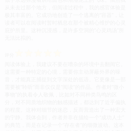
从未去过那个地方，但阅读过程中，我的感官体验是
极其丰富的。它成功地创造了一个逃离的“容器”，让
读者可以在阅读时暂时栖息在那个被精心维护的心灵
庇护所里。这种沉浸感，是许多空洞的“心灵鸡汤”所
无法比拟的。
☆
☆
☆
☆
☆
评分
阅读体验上，我建议不要在嘈杂的环境中去翻阅它。
这需要一种特定的心境，需要你主动屏蔽外界的噪
音，才能真正捕捉到文字深处的低语。它更像是一部
需要被“聆听”而非仅仅是“阅读”的作品。作者对“微小
事物”的执着令人敬佩，比如对不同种类鸟鸣的区
分，对不同质地织物的触感描述，都达到了近乎偏执
的程度。这种对细节的迷恋，反而营造出了一种宏大
的宁静。我体会到，作者并非在描绘一个“成功人士”
的典范，而是在记录一个“存在者”的细微波动。这本