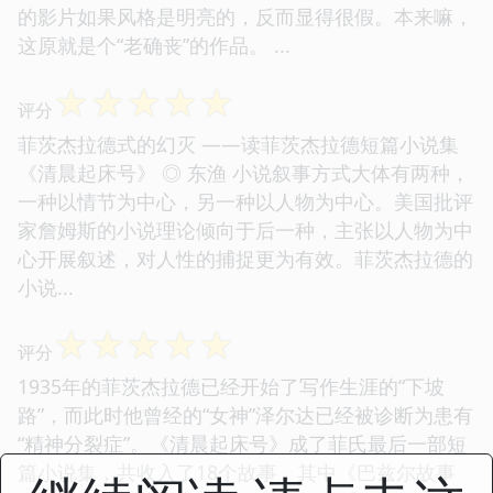
的影片如果风格是明亮的，反而显得很假。本来嘛，
这原就是个“老确丧”的作品。 ...
☆
☆
☆
☆
☆
评分
菲茨杰拉德式的幻灭 ——读菲茨杰拉德短篇小说集
《清晨起床号》 ◎ 东渔 小说叙事方式大体有两种，
一种以情节为中心，另一种以人物为中心。美国批评
家詹姆斯的小说理论倾向于后一种，主张以人物为中
心开展叙述，对人性的捕捉更为有效。菲茨杰拉德的
小说...
☆
☆
☆
☆
☆
评分
1935年的菲茨杰拉德已经开始了写作生涯的“下坡
路”，而此时他曾经的“女神”泽尔达已经被诊断为患有
“精神分裂症”。《清晨起床号》成了菲氏最后一部短
篇小说集，共收入了18个故事，其中《巴兹尔故事