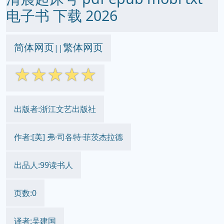
电子书 下载 2026
简体网页
繁体网页
||
☆
☆
☆
☆
☆
出版者:浙江文艺出版社
作者:[美] 弗·司各特·菲茨杰拉德
出品人:99读书人
页数:0
译者:吴建国