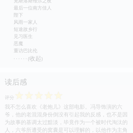
羌斯洛斯维尔之夜
最后一位南方佳人
陛下
风雨一家人
短途故乡行
见习医生
恶魔
重访巴比伦
收起
· · · · · · (
)
读后感
☆
☆
☆
☆
☆
评分
我不怎么喜欢《老炮儿》这部电影。冯导饰演的六
爷，他的老混混身份倒没有引起我的反感，也不是因
为故事的基调太过黯淡，毕竟作为一个被时代淘汰的
人，六爷所遭受的窝囊是可以理解的，以他作为主角