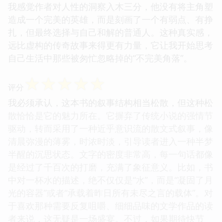
我感觉作者对人性的洞察入木三分，他没有将主角塑
造成一个完美的英雄，而是刻画了一个有弱点、有挣
扎，但最终选择与自己和解的普通人。这种真实感，
远比虚构的传奇故事来得更有力量，它让我开始思考
自己生活中那些被匆忙忽略掉的“不完美角落”。
☆
☆
☆
☆
☆
评分
我必须承认，这本书的叙事结构相当松散，但这种松
散恰恰是它的魅力所在。它摒弃了传统小说的强情节
驱动，转而采用了一种近乎意识流的散文式叙事，像
清晨弥漫的薄雾，时浓时淡，引导读者进入一种半梦
半醒的沉思状态。文字的密度非常高，每一句话都像
是经过了千百次的打磨，充满了象征意义。比如，书
中对一杯水的描述，绝不仅仅是“水”，而是“凝固了月
光的容器”或者“承载着昨日所有未尽之言的载体”。对
于喜欢那种需要反复咀嚼、细细品味的文学作品的读
者来说，这无疑是一场盛宴。不过，如果期待快节