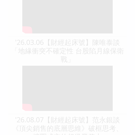
'26.03.06【財經起床號】陳唯泰談
「地緣衝突不確定性 台股陷月線保衛
戰」
'26.08.07【財經起床號】范永銀談
《頂尖銷售的底層思維》破框思考、