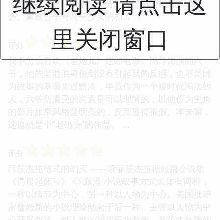
继续阅读 请点击这
集》与《约瑟芬故事集》分别占了5篇和3篇。 舞
会、富家公子哥与美少女的相...
里关闭窗口
☆
☆
☆
☆
☆
评分
我不怎么喜欢《老炮儿》这部电影。冯导饰演的六
爷，他的老混混身份倒没有引起我的反感，也不是因
为故事的基调太过黯淡，毕竟作为一个被时代淘汰的
人，六爷所遭受的窝囊是可以理解的，以他作为主角
的影片如果风格是明亮的，反而显得很假。本来嘛，
这原就是个“老确丧”的作品。 ...
☆
☆
☆
☆
☆
评分
菲茨杰拉德式的幻灭 ——读菲茨杰拉德短篇小说集
《清晨起床号》 ◎ 东渔 小说叙事方式大体有两种，
一种以情节为中心，另一种以人物为中心。美国批评
家詹姆斯的小说理论倾向于后一种，主张以人物为中
心开展叙述，对人性的捕捉更为有效。菲茨杰拉德的