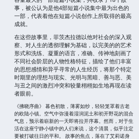
事，被公认为是他4部短篇小说集中最为出色的
一部，代表着他在短篇小说创作上所取得的最高
成就。
在这些故事里，菲茨杰拉德以他对社会的深入观
察、对人生的透彻理解为基础，以完美的的艺术
形式和洗练、凝重的语言，准确、传神地刻画了
不同社会阶层的人物性格特征，描绘了他们丰富
的思想感情和异乎寻常的人生经历，将那个特定
时期里的理想与现实、光明与黑暗、善与恶、美
与丑之间的激烈冲突和较量栩栩如生地再现在读
者眼前。
《拂晓序曲》 暮色初散，薄雾如纱，轻轻笼罩着古老
的欧陆小镇。空气中弥漫着湿润泥土和初开野花的混合
气息，预示着崭新的一天即将拉开序幕。然而，对于生
活在这座宁静小镇中的人们来说，这个清晨，似乎注定
要被打破往日的平和。 故事的焦点，落在了艾莉诺身