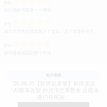
☆
☆
☆
☆
☆
评分
杰拉德的书都是一个调调。
☆
☆
☆
☆
☆
评分
译文菲茨杰拉德套装少了这本。这下算是补全了。
☆
☆
☆
☆
☆
评分
值得慢慢细品的那个年代
相关视频
'26.08.05【財經起床號】翁偉捷談
「AI敘事改變 外資淨空單壓倉 反壓未
過仍有風險」