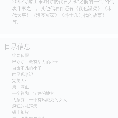
20年代“爵士乐时代”的代言人和“迷惘的一代”的代
表作家之一。其他代表作还有《夜色温柔》《末
代大亨》《漂亮冤家》《爵士乐时代的故事》
等。
目录信息
绯闻侦探
巴兹尔：最有活力的小子
自命不凡的小子
幽灵现形记
完美人生
第一滴血
一个祥和、宁静的地方
约瑟芬：一个有风流史的女人
疯狂的礼拜天
错上加锴