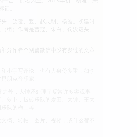
）为平台，前者为主。2013年初，杨波、朱
标记。
霾头、旋覆、竖、赵志明、杨波。初建时
位（组）作者是曹寇、朱白、罚没霾头、
括部分作者个别篇微信中没有发过的文章
、和小宇写评论。也有人身份多重，如李
本是朋克音乐家。
除此之外，大钟还处理了反常许多客观事
万、萝卜，板砖乐队的麦田、大钟、王大
团乐队的梅二等。
发文摘、转帖、图片、视频，或什么都不