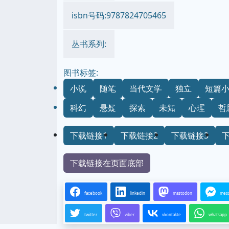
isbn号码:9787824705465
丛书系列:
图书标签:
小说
随笔
当代文学
独立
短篇
科幻
悬疑
探索
未知
心理
哲
下载链接1
下载链接2
下载链接3
下载链接在页面底部
facebook
linkedin
mastodon
mes
twitter
viber
vkontakte
whatsapp