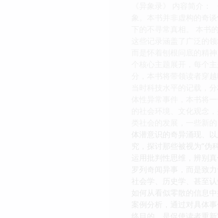
《异象录》 内容简介：
象。本书并非虚构的奇谈
下的不寻常真相。 本书
这些记录涵盖了广泛的领
而是怀着刨根问底的精神
个核心主题展开，每个主
分，本书将带领读者穿越
当时科技水平的记载，分
体性异常事件，本书将一
的社会环境、文化观念，
类社会的发展，一些新的
体潜意识的奇异涌现、以
究，探讨那些被视为“伪
运用批判性思维，辨别真
罗列奇闻异事，而是致力
社会学、历史学、甚至认
如何从看似零散的信息中
案例分析，通过对具体事
终目的，是促使读者重新