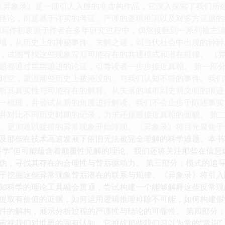
 《异象录》是一部引人入胜的非虚构作品，它深入探索了我们所
怪论，而是基于详实的考证、严谨的逻辑推演以及对多方证据的
的写作初衷源于作者在多年研究过程中，偶然接触到一系列被主
域，从历史上的神秘事件、未解之谜，到当代社会中出现的种种
，试图寻找这些现象背后可能存在的共通模式和潜在规律。 《
题都通过层层递进的论证，引导读者一步步接近真相。 第一部分
时空，重温那些历史上被淹没的、与我们认知不符的事件。我们
析其真实性与可能存在的解释。从失落的城市到史前文明的痕迹
一梳理，并尝试从新的角度进行解读。我们不会止步于陈述事实
并对比不同历史时期的记录，力求还原最接近真相的面貌。 第二
、更加难以捉摸的异常现象开始浮现。《异象录》将目光聚焦于
及那些在技术高速发展下依旧无法被完全理解的科学难题。本书
科学”但可能蕴含着颠覆性见解的理论。我们还将关注那些在信
伪，寻找其存在的合理性与背后驱动力。 第三部分：模式的追寻
于挖掘这些异常现象背后潜在的联系与规律。《异象录》将引入
知科学的理论工具融会贯通，尝试构建一个能够解释这些反常现
提取有价值的证据，如何运用逻辑推理排除不可能，如何构建假
件的解构，展示分析过程的严谨性与结论的可靠性。 第四部分：
审视我们对世界的固有认知。它挑战那些我们习以为常的“常识