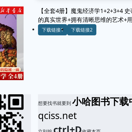
【全套4册】魔鬼经济学1+2+3+4
的真实世界+拥有清晰思维的艺术+
下载链接1
下载链接2
小哈图书下载
想要找书就要到
qciss.net
ctrl+D
立刻按
收藏本页