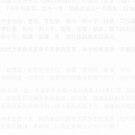
微信公共平台（fanchangshit）和微博（反常-小组
，7月中旬落实。迄今一年，借机出这么一本选集，以为
创作者包括，曹寇、李红旗、朱白、和小宇、陆晨、罚没
、李红旗、朱白、和小宇、陆晨、旋覆、杨波。眼下的五
，和小宇、陆晨、旋覆、竖、李红旗因故先后退出。
中的绝大多数在反常中发表的文章，本书皆有选录；并囊
主，如曹寇、赵志明写小说，旋覆、竖写诗，杨波、朱白
，现在则是一位导演。陆晨和罚没霾头则属于跨行，他们
Metal的音译，这一农金写作小组一直以来靠大钟来打理。
干。出现在罚没霾头中的包括，田马伟，驳倒乐队的张百
，云母逼乐队的斡母狗，与人乐队的花十三，顶楼的马戏
位作者负责一天，轮流发出以原创文字为主的东西，也可
相互间不建议，不评价。以防止这帮人成为一个圈子。