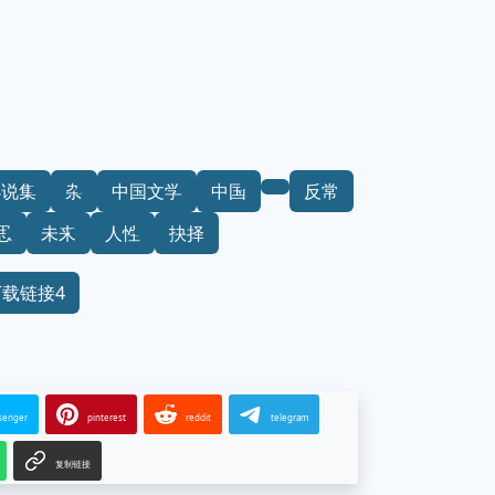
小说集
杂
中国文学
中国
反常
思
未来
人性
抉择
下载链接4
senger
pinterest
reddit
telegram
复制链接