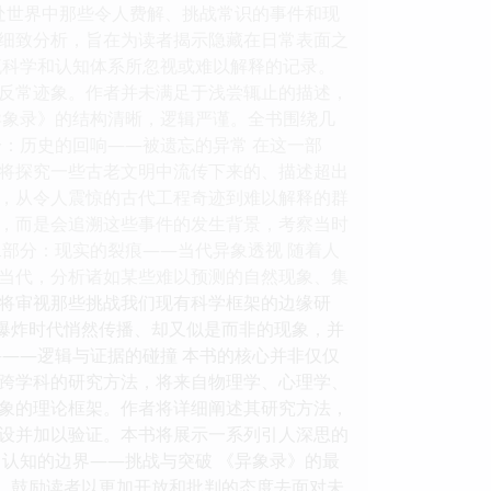
处世界中那些令人费解、挑战常识的事件和现
细致分析，旨在为读者揭示隐藏在日常表面之
流科学和认知体系所忽视或难以解释的记录。
反常迹象。作者并未满足于浅尝辄止的描述，
异象录》的结构清晰，逻辑严谨。全书围绕几
：历史的回响——被遗忘的异常 在这一部
将探究一些古老文明中流传下来的、描述超出
，从令人震惊的古代工程奇迹到难以解释的群
，而是会追溯这些事件的发生背景，考察当时
部分：现实的裂痕——当代异象透视 随着人
当代，分析诸如某些难以预测的自然现象、集
将审视那些挑战我们现有科学框架的边缘研
息爆炸时代悄然传播、却又似是而非的现象，并
——逻辑与证据的碰撞 本书的核心并非仅仅
跨学科的研究方法，将来自物理学、心理学、
象的理论框架。作者将详细阐述其研究方法，
设并加以验证。本书将展示一系列引人深思的
认知的边界——挑战与突破 《异象录》的最
”，鼓励读者以更加开放和批判的态度去面对未