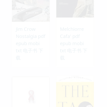
Jim Crow
Melchiorre
Nostalgia pdf
Cafa' pdf
epub mobi
epub mobi
txt 电子书 下
txt 电子书 下
载
载