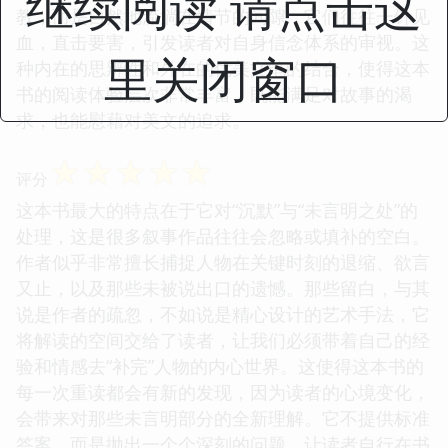
继续阅读 请点击这
教，而是自然地流淌在情节的间隙，它们往往一针见
血，直击要害，引发读者对自身信念体系的审视。这
里关闭窗口
种内在的思辨性和外在的优美文笔的结合，使得这本
书的阅读体验层次非常丰富，既能满足对故事的渴
求，也能慰藉对美文的追求。
☆
☆
☆
☆
☆
评分
这本书最大的特点在于它对“沉默”与“未言明之处”的
处理，这是很多叙事作品往往会忽略或填补的空白。
作者似乎非常擅长捕捉人物在关键时刻的退缩、欲言
又止，以及那些未被说出口的遗憾。那些留白，与其
说是作者的疏忽，不如说是精心设计的艺术手法，它
将解读的空间交给了读者，让我们必须带着自己的经
验和情感去“补完”人物的内心世界。这使得这本书的
每一次重读都会有新的发现，因为读者的心境变化，
会带来对那些未言明部分的全新理解。它不提供标准
答案，而是抛出一个个深刻的问题，让读者自行在书