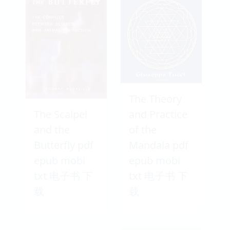
The Theory
The Scalpel
and Practice
and the
of the
Butterfly pdf
Mandala pdf
epub mobi
epub mobi
txt 电子书 下
txt 电子书 下
载
载