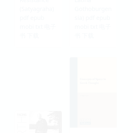
(Satyagraha)
Gothoburgen
pdf epub
sia) pdf epub
mobi txt 电子
mobi txt 电子
书 下载
书 下载