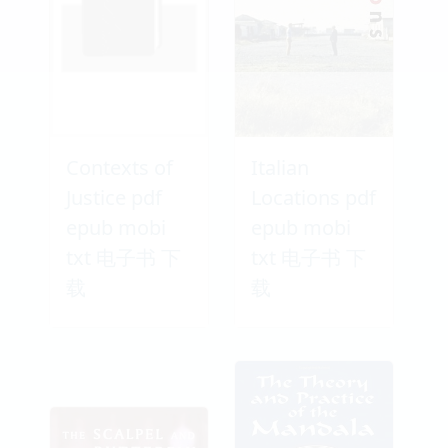
Contexts of
Italian
Justice pdf
Locations pdf
epub mobi
epub mobi
txt 电子书 下
txt 电子书 下
载
载