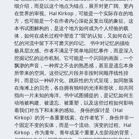
细介绍，而是以这个地点为锚点，展开对更广阔、更内
在世界的审视。Hal Kirkop，可能是一个实际存在的地
方，也可能是一个在作者内心深处反复出现的象征。这
本书试图解构的，是这个地方如何成为个人经验的载
体，如何在成长过程中塑造了“我”的认知，又如何在记
忆的河流中留下不可磨灭的印记。 书中对记忆的描绘
极具层次感。作者不满足于简单地回忆事件，而是深入
挖掘记忆的运作机制。它可能是一个闪回的画面，一个
飘渺的声音，一种挥之不去的熟悉感，甚至是遗忘本身
所带来的空洞。这些记忆片段并非按时间顺序线性排
列，而是以一种碎片化、跳跃性的方式呈现，如同散落
在海滩上的贝壳，各自拥有独特的光泽和形状，却共同
指向一片未知的海洋。书中试图捕捉的，是记忆如何主
动地被构建、被遗忘、被重塑，以及这些过程如何影响
着我们对当下和未来的感知。 身份的探讨是《Hal
Kirkop》的另一条重要线索。在作者笔下，身份并非一
个固定不变的实体，而是一个流动、演变的过程。Hal
Kirkop，作为童年、青年或某个重要人生阶段的背景，