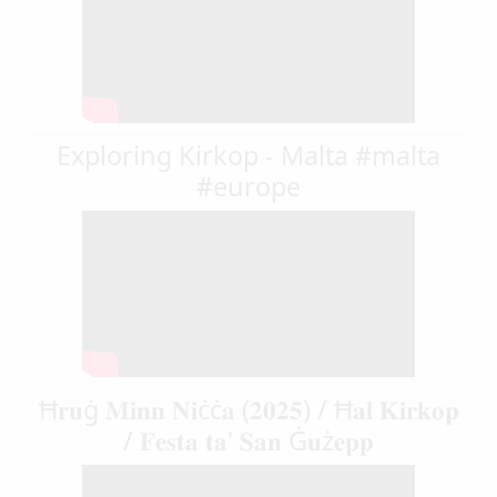
Exploring Kirkop - Malta #malta
#europe
Ħ𝐫𝐮ġ 𝐌𝐢𝐧𝐧 𝐍𝐢ċċ𝐚 (𝟐𝟎𝟐𝟓) / Ħ𝐚𝐥 𝐊𝐢𝐫𝐤𝐨𝐩
/ 𝐅𝐞𝐬𝐭𝐚 𝐭𝐚' 𝐒𝐚𝐧 Ġ𝐮ż𝐞𝐩𝐩