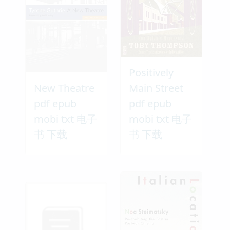
Positively
New Theatre
Main Street
pdf epub
pdf epub
mobi txt 电子
mobi txt 电子
书 下载
书 下载