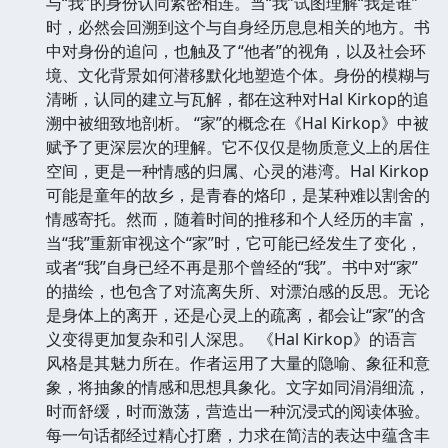
与“我”的身份认同紧密相连。当“我”试图理解“我是谁”
时，必然会回溯到这个与自身经历息息相关的地方。书
中对身份的追问，也触及了“他者”的视角，以及社会环
境、文化背景如何潜移默化地塑造个体。身份的模糊与
清晰，认同的建立与瓦解，都在这种对Hal Kirkop的追
溯中被细致地剖析。 “家”的概念在《Hal Kirkop》中被
赋予了更深层次的理解。它不仅仅是物质意义上的居住
空间，更是一种情感的归属、心灵的港湾。Hal Kirkop
可能是童年的故乡，是青春的烙印，是某种难以割舍的
情感寄托。然而，随着时间的推移和个人经历的丰富，
当“我”重新审视这个“家”时，它可能已经发生了变化，
或者“我”自身已经不再是那个曾经的“我”。书中对“家”
的描绘，也包含了对流离失所、对漂泊感的反思。无论
是身体上的离开，还是心灵上的疏离，都会让“家”的含
义变得更加复杂和引人深思。 《Hal Kirkop》的语言
风格是其魅力所在。作者运用了大量的隐喻、象征和意
象，将抽象的情感和思想具象化。文字如同涓涓细流，
时而舒缓，时而激荡，营造出一种沉浸式的阅读体验。
每一句话都经过精心打磨，力求在简洁的表达中蕴含丰