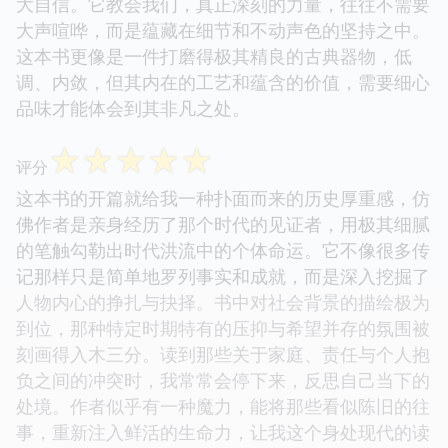
大自信。它教会我们，真正深刻的力量，往往不需要
大声喧哗，而是蕴藏在细节和不动声色的坚持之中。
这本书更像是一件打磨得极其精良的古典器物，低
调、内敛，但其内在的工艺和蕴含的价值，需要细心
品味才能体会到其非凡之处。
☆
☆
☆
☆
☆
评分
这本书的开篇就给我一种扑面而来的历史厚重感，仿
佛作者是亲身经历了那个时代的见证者，用极其细腻
的笔触勾勒出时代洪流中的个体命运。它不像很多传
记那样只是简单地罗列事实和成就，而是深入挖掘了
人物内心的挣扎与抉择。书中对社会背景的描绘极为
到位，那种特定时期特有的压抑与希望并存的氛围被
刻画得入木三分。读到那些关于家庭、责任与个人抱
负之间的冲突时，我常常会停下来，反思自己当下的
处境。作者似乎有一种魔力，能将那些看似陈旧的往
事，重新注入鲜活的生命力，让我这个身处现代的读