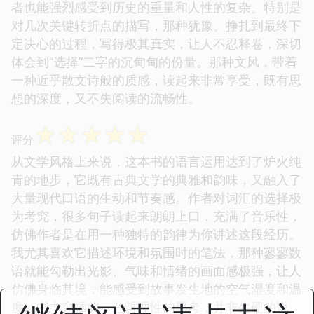
者也能强烈感受到历史的重量和人性的复杂。特别是
对几次关键转折点的描写，那种犹豫、挣扎到最终下
定决心的过程，写得极其真实，让人不忍释卷，深切
体会到“选择”二字的沉甸甸的份量。那种文风，带着
一种近乎散文诗般的质感，读起来非常享受，既有思
想的深度，又不失阅读的流畅性。
☆
☆
☆
☆
☆
评分
从文学风格上来说，这本书的语言运用达到了炉火纯
青的地步，它既有古典文学的典雅和韵味，又融入了
大量现代口语的生动和节奏感。作者对词汇的选择极
为考究，很多句子读起来朗朗上口，充满了音乐性，
仿佛作者是在用一种独特的韵律为你讲述这段经历。
我尤其喜欢它描述环境和氛围时的笔法，那种寥寥数
语就能勾勒出光影、气味和情绪的画面感极强，让人
仿佛身临其境，能感受到故事发生地的空气湿度和温
度。书中穿插的一些哲理性的思考，并非生硬的说