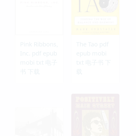
Pink Ribbons,
The Tao pdf
Inc. pdf epub
epub mobi
mobi txt 电子
txt 电子书 下
书 下载
载