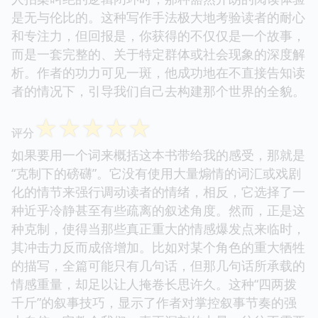
是无与伦比的。这种写作手法极大地考验读者的耐心
和专注力，但回报是，你获得的不仅仅是一个故事，
而是一套完整的、关于特定群体或社会现象的深度解
析。作者的功力可见一斑，他成功地在不直接告知读
者的情况下，引导我们自己去构建那个世界的全貌。
☆
☆
☆
☆
☆
评分
如果要用一个词来概括这本书带给我的感受，那就是
“克制下的磅礴”。它没有使用大量煽情的词汇或戏剧
化的情节来强行调动读者的情绪，相反，它选择了一
种近乎冷静甚至有些疏离的叙述角度。然而，正是这
种克制，使得当那些真正重大的情感爆发点来临时，
其冲击力反而成倍增加。比如对某个角色的重大牺牲
的描写，全篇可能只有几句话，但那几句话所承载的
情感重量，却足以让人掩卷长思许久。这种“四两拨
千斤”的叙事技巧，显示了作者对掌控叙事节奏的强