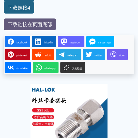
下载链接4
下载链接在页面底部
facebook
linkedin
mastodon
messenger
pinterest
reddit
telegram
twitter
viber
vkontakte
whatsapp
复制链接