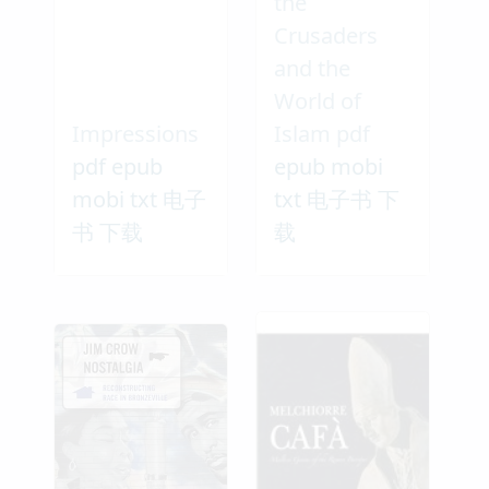
the
Crusaders
and the
World of
Impressions
Islam pdf
pdf epub
epub mobi
mobi txt 电子
txt 电子书 下
书 下载
载