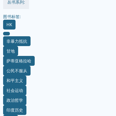
丛书系列:
图书标签:
HK
非暴力抵抗
甘地
萨蒂亚格拉哈
公民不服从
和平主义
社会运动
政治哲学
印度历史