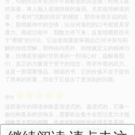
节，勾勒出日常生活中不易察觉的压迫感；时而又陡
然加速，将人抛入道德抉择的漩涡。尤其值得称道的
是，作者对“沉默的语言”的捕捉，那些未曾言说的抗
争、那些眼神中的交锋，比任何激烈的口号都更具穿
透力。阅读过程中，我数次停下来，反复咀嚼那些关
于“界限”的讨论。它迫使我重新审视自己对冲突与和
解的传统理解，那种由内而外、拒绝被定义的精神力
量，仿佛是穿越时空而来的一剂强心针，提醒着我
们，真正的力量源于坚守的信念，而非外显的武力。
这是一部需要慢品、细读的书，它的价值不在于提供
了简单的答案，而在于它提出了更深刻的问题。
☆
☆
☆
☆
☆
评分
这部著作的阅读体验是渐进式的、递进式的，它像一
曲结构复杂的交响乐，需要听众集中全部注意力才能
领略其全部的精髓。作者对时间性的处理非常高明，
他能在瞬间跳跃过数十年，也能在寥寥数语中浓缩一