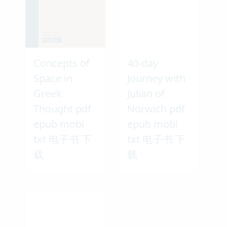
Concepts of
40-day
Space in
Journey with
Greek
Julian of
Thought pdf
Norwich pdf
epub mobi
epub mobi
txt 电子书 下
txt 电子书 下
载
载