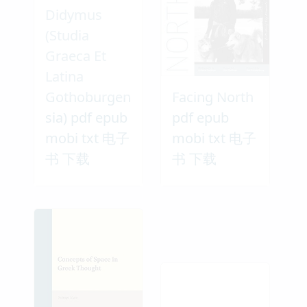
Didymus
(Studia
Graeca Et
Latina
Gothoburgen
Facing North
sia) pdf epub
pdf epub
mobi txt 电子
mobi txt 电子
书 下载
书 下载