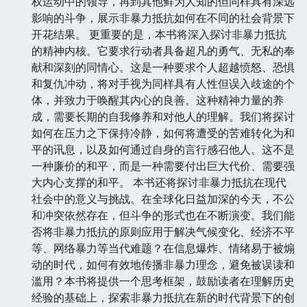
权运动中的领导，再到其他鲜为人知的但同样具有深远
影响的斗争，展示非暴力抵抗如何在不同的社会背景下
开花结果。 更重要的是，本书将深入探讨非暴力抵抗
的精神内核。它要求行动者具备超凡的勇气、无私的奉
献和深刻的同情心。这是一种要求个人超越愤怒、恐惧
和复仇冲动，将对手视为同样具有人性但误入歧途的个
体，并致力于唤醒其内心的良善。这种精神力量的养
成，需要长期的自我修养和对他人的理解。我们将探讨
如何在压力之下保持冷静，如何将遭受的苦难转化为和
平的讯息，以及如何通过自身的言行感召他人。这不是
一种廉价的和平，而是一种需要付出巨大代价、需要强
大内心支撑的和平。 本书还将探讨非暴力抵抗在现代
社会中的意义与挑战。在全球化日益加深的今天，不公
和冲突依然存在，但斗争的形式也在不断演变。我们能
否将非暴力抵抗的原则应用于解决气候变化、经济不平
等、网络暴力等当代难题？在信息爆炸、情绪易于被煽
动的时代，如何有效地传播非暴力理念，避免被误读和
滥用？本书将提供一个思考框架，鼓励读者在理解历史
经验的基础上，探索非暴力抵抗在新的时代背景下的创