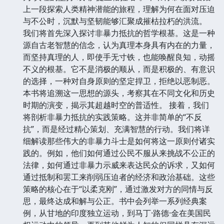
上一段探索人类精神潜能的旅程，理解为何在面对压迫
与不公时，沉默与坚韧能够汇聚成摧枯拉朽的洪流。
我们将首先深入探讨非暴力抵抗的哲学根基。这是一种
源自古老智慧的信念，认为真理本身具有内在的力量，
而坚持真理的人，即使手无寸铁，也能唤醒良知，动摇
不义的根基。它不是消极的顺从，而是积极的、有意识
的选择，一种对自身原则的坚定捍卫，拒绝以恶制恶。
本书将追溯这一思想的源头，考察其在不同文化和历史
时期的演变，揭示其超越时空的普适性。 接着，我们
将剖析非暴力抵抗的实践策略。这并非简单的“不反
抗”，而是经过精心策划、充满智慧的行动。我们将详
细解读那些伟大的非暴力斗士是如何将这一原则付诸实
践的。例如，他们如何通过公民不服从来挑战不公正的
法律，如何通过非暴力示威来表达民众的诉求，又如何
通过抵制和罢工来削弱压迫者的经济和政治基础。这些
策略的核心在于“以柔克刚”，通过激发对方的同情与反
思，最终达成和解与公正。书中会列举一系列经典案
例，从甘地的印度独立运动，到马丁·路德·金在美国民