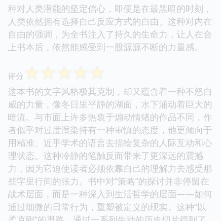
种对人类潜能的坚定信心，即便是在最黑暗的时刻，
人类依然拥有选择自己反应方式的自由。这种对内在
自由的强调，为全书注入了持久的生命力，让人在合
上书本后，依然能感受到一股源源不断的力量感。
☆
☆
☆
☆
☆
评分
这本书的文字风格极其克制，却又蕴含着一种不怒自
威的力量，像冬日里平静的湖面，水下涌动着巨大的
暗流。与市面上许多热衷于煽动情绪的作品不同，作
者似乎对过度渲染持有一种审慎的态度，他更倾向于
用精准、近乎学术的语言去描绘复杂的人际互动和心
理状态。这种冷静的笔触反而带来了更深远的震撼
力，因为它迫使读者必须依靠自己的理解力去感受那
些字里行间的张力。书中对“策略”的探讨并非停留在
战术层面，而是一种深入到生活哲学的层面——如何
通过细微的日常行为，重塑被定义的现实。这种“以
柔克刚”的思路，通过一系列生动的历史切片得到了