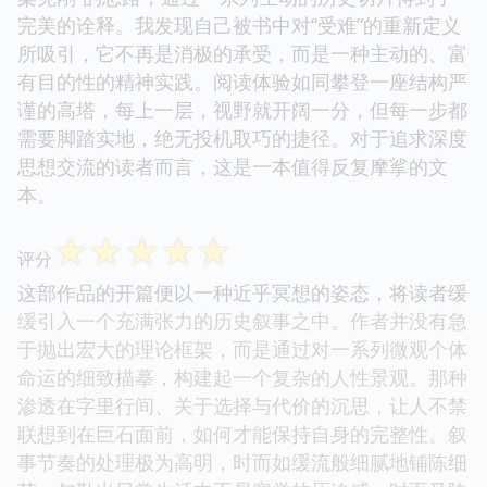
完美的诠释。我发现自己被书中对“受难”的重新定义
所吸引，它不再是消极的承受，而是一种主动的、富
有目的性的精神实践。阅读体验如同攀登一座结构严
谨的高塔，每上一层，视野就开阔一分，但每一步都
需要脚踏实地，绝无投机取巧的捷径。对于追求深度
思想交流的读者而言，这是一本值得反复摩挲的文
本。
☆
☆
☆
☆
☆
评分
这部作品的开篇便以一种近乎冥想的姿态，将读者缓
缓引入一个充满张力的历史叙事之中。作者并没有急
于抛出宏大的理论框架，而是通过对一系列微观个体
命运的细致描摹，构建起一个复杂的人性景观。那种
渗透在字里行间、关于选择与代价的沉思，让人不禁
联想到在巨石面前，如何才能保持自身的完整性。叙
事节奏的处理极为高明，时而如缓流般细腻地铺陈细