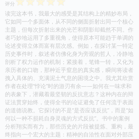
☆
☆
☆
☆
☆
评分
读完这本书，我最大的感受是其结构上的精妙布局，
它如同一个多面体，从不同的侧面折射出同一个核心
主题，但每次折射出来的光芒和阴影却截然不同。作
者巧妙地运用了多重视角，使得原本可能趋于单调的
论述变得立体而富有层次感。例如，在探讨某一特定
历史事件时，叙述者仿佛化身为旁观的哲人，冷静地
剖析了权力运作的机制；紧接着，笔锋一转，又化为
亲历者的口吻，那种近乎窒息的真实感，瞬间将读者
拽入具体的、充满泥土气息的困境之中。我尤其欣赏
作者在处理“悖论”时的游刃有余——如何在一味求和
的表象下，潜藏着最坚韧的反抗意志？这种内在的辩
证法贯穿始终，使得全书的论证避免了任何流于表面
的道德说教。它探讨的不是“是否应该反抗”，而是“如
何以一种不损耗自身灵魂的方式反抗”。书中的案例
分析翔实而有力，那些历史的片段被提炼、重构，最
终指向一个宏大的主题：精神的自洽性在面对外部压