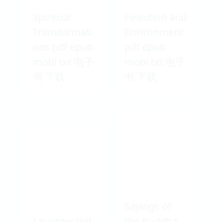
Spiritual
Evolution and
Transformati
Environment
ons pdf epub
pdf epub
mobi txt 电子
mobi txt 电子
书 下载
书 下载
Sayings of
Laughter pdf
the Buddha