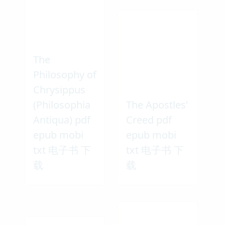
The
Philosophy of
Chrysippus
(Philosophia
The Apostles'
Antiqua) pdf
Creed pdf
epub mobi
epub mobi
txt 电子书 下
txt 电子书 下
载
载