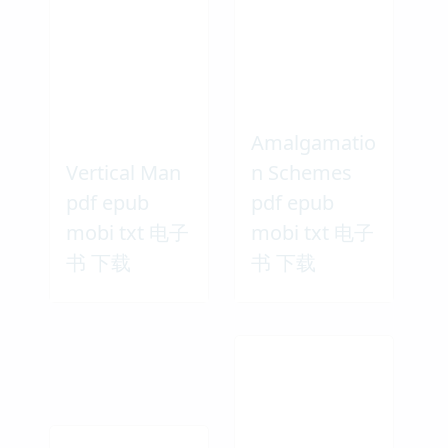
Amalgamatio
Vertical Man
n Schemes
pdf epub
pdf epub
mobi txt 电子
mobi txt 电子
书 下载
书 下载