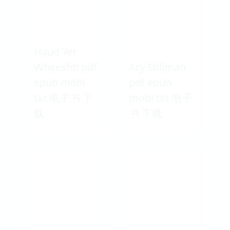
Haud Yer
Wheesht! pdf
Ary Stillman
epub mobi
pdf epub
txt 电子书 下
mobi txt 电子
载
书 下载