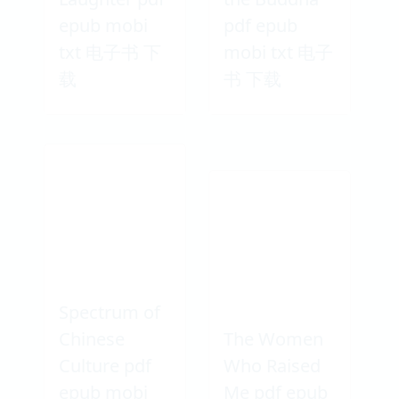
epub mobi
pdf epub
txt 电子书 下
mobi txt 电子
载
书 下载
Spectrum of
Chinese
The Women
Culture pdf
Who Raised
epub mobi
Me pdf epub