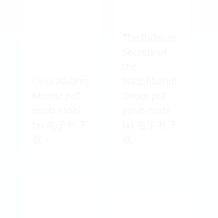
The Rules or
Secrets of
the
Celia Alvarez
Naqshbandi
Munoz pdf
Order pdf
epub mobi
epub mobi
txt 电子书 下
txt 电子书 下
载
载