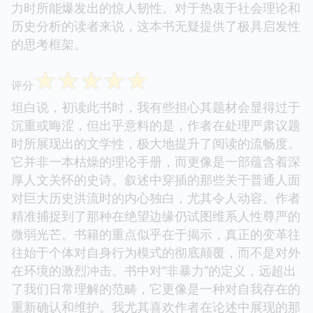
力时所能爆发出的惊人韧性。对于热衷于社会理论和
历史分析的读者来说，这本书无疑提供了极具启发性
的思考框架。
☆
☆
☆
☆
☆
评分
坦白说，初读此书时，我有些担心其题材会显得过于
沉重或晦涩，但出乎意料的是，作者在处理严肃议题
时所展现出的文学性，极大地提升了阅读的流畅度。
它并非一本枯燥的理论手册，而更像是一部蕴含着深
厚人文关怀的史诗。叙述中穿插的那些关于普通人面
对巨大历史洪流时的内心独白，尤其令人动容。作者
精准捕捉到了那种在绝望边缘仍试图维系人性尊严的
微弱光芒。书籍的重点似乎在于揭示，真正的变革往
往始于个体对自身行为模式的彻底颠覆，而不是对外
在环境的激烈冲击。书中对“非暴力”的定义，远超出
了我们日常理解的范畴，它更像是一种对自我存在的
重新确认和维护。我尤其喜欢作者在论述中展现的那