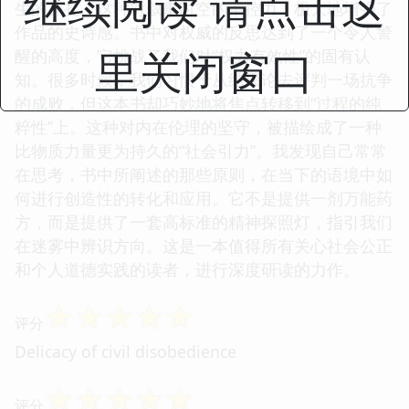
继续阅读 请点击这
生的挣扎，这种对叙事时空的掌控力，极大地增强了
作品的史诗感。书中对权威的反思达到了一个令人警
里关闭窗口
醒的高度，它挑战了我们对“权力有效性”的固有认
知。很多时候，我们习惯于从结果论去评判一场抗争
的成败，但这本书却巧妙地将焦点转移到“过程的纯
粹性”上。这种对内在伦理的坚守，被描绘成了一种
比物质力量更为持久的“社会引力”。我发现自己常常
在思考，书中所阐述的那些原则，在当下的语境中如
何进行创造性的转化和应用。它不是提供一剂万能药
方，而是提供了一套高标准的精神探照灯，指引我们
在迷雾中辨识方向。这是一本值得所有关心社会公正
和个人道德实践的读者，进行深度研读的力作。
☆
☆
☆
☆
☆
评分
Delicacy of civil disobedience
☆
☆
☆
☆
☆
评分