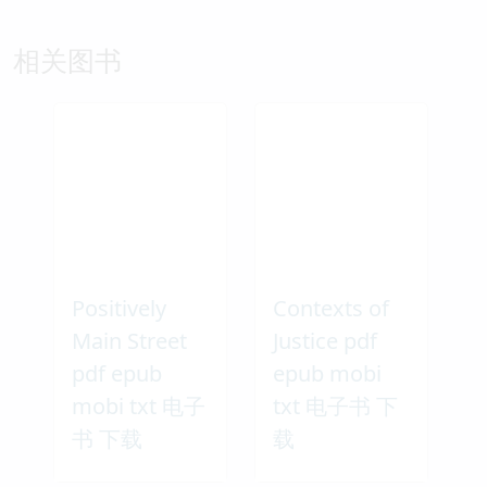
相关图书
Positively
Contexts of
Main Street
Justice pdf
pdf epub
epub mobi
mobi txt 电子
txt 电子书 下
书 下载
载