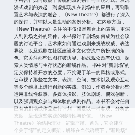
浸式戏剧的兴起，到虚拟现实在剧场中的应用，再到装
置艺术与表演的融合，《New Theatre》都进行了深入
的探讨，并辅以大量生动的案例分析。 在内容方面，
《New Theatre》关注的不仅仅是舞台上的表演，更深
入到剧场之外的延伸。本书探讨了剧场如何成为社会议
题的讨论平台，艺术家如何通过戏剧来挑战权威、表达
异议，以及戏剧在社区建设和文化交流中所扮演的角
色。它关注那些试图打破边界、挑战观众既有认知、探
索人类情感与生存状态的新锐作品。 书中对“新剧场”的
定义保持着开放的态度，不拘泥于单一的风格或形式。
它审视了那些在文本、表演、空间、技术以及观众互动
等多个维度上进行创新的实践。例如，作者会分析那些
运用非线性叙事、多媒体投影、肢体剧场、偶戏创新，
以及强调观众参与和体验的戏剧作品。本书不会对任何
已有的剧场或作品进行评判，而是以一种客观、分析的
态度，呈现这些实践的独特性与价值。 《New
Theatre》的结构清晰，逻辑严谨。首先，它会建立一
个关于“新”的定义框架，解释在当代语境下，“新剧场”