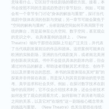
意味着什么，它区别于传统剧场的哪些方面。接着，本
书会按照不同的主题或趋势进行章节划分。例如，可能
会有一个章节专门讨论“身体的解放与重塑”，探讨当代
戏剧中肢体表演的创新与突破；另一章节可能会聚焦于
“空间的解构与重构”，分析剧场空间如何不再局限于传
统的舞台，而是延伸至公共空间、数字空间，甚至观众
的意识之中。 在具体案例的选择上，《New
Theatre》倾向于那些在国际上引起广泛关注，并代表
了当代戏剧发展前沿的作品和团体。这些案例可能来自
欧洲的实验剧场，亚洲的当代戏剧复兴，或者南北美洲
的创新表演实践。书中不会提供具体的剧本内容，但会
通过对作品的解读，帮助读者理解其艺术理念、创作手
法以及所要传达的思想。 本书的深度体现在其对“新”的
探索并非停留在表面，而是深入到其背后驱动的哲学思
考、美学追求和社会关怀。例如，在探讨数字技术在剧
场中的应用时，它不仅会介绍技术本身，还会分析技术
如何改变了观众的观看方式，如何影响了表演者与观众
之间的关系，以及它对“在场性”这一剧场核心概念带来
的挑战与重塑。 《New Theatre》也关注那些在传统