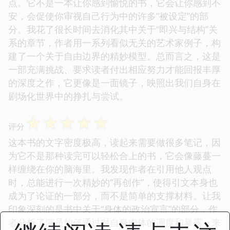
点。它不是一本让你感到愉悦的书，它会让你感到不
安，会促使你审视自己行为中的许多“被设定”的部
分。我花了很长时间去消化其中关于“即兴与结构”关
系的章节，作者用一系列看似无关的艺术家例子，构
建了一个关于自由边界的精妙模型。总而言之，这是
一部充满挑战、要求读者付出相应努力才能回报丰厚
的深度之作，它更像是一面镜子，映照出我们自身在
剧场化世界中的挣扎与尝试。
☆
☆
☆
☆
☆
评分
这本书的文字密度极高，读起来需要做很多笔记，因
为它不是那种读完可以轻松合上的书，它会像藤蔓一
样缠绕在你的脑海里。我发现作者在引用他人观点
时，总能进行一次精妙的“再创作”，使得引文本身也
成为了论证的一部分，而不是简单的支撑材料。让我
印象深刻的是书中关于“身体的政治宣言”的部分，作
者分析了演员如何通过对自身肉体的调度和暴露，来