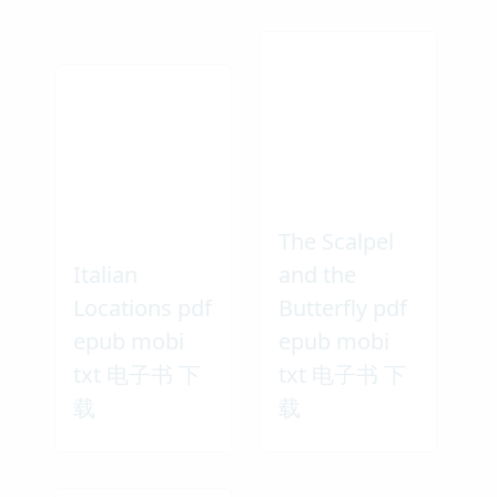
The Scalpel
Italian
and the
Locations pdf
Butterfly pdf
epub mobi
epub mobi
txt 电子书 下
txt 电子书 下
载
载