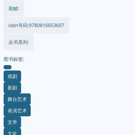
装帧:
isbn号码:9780816653607
丛书系列:
图书标签:
戏剧
新剧
舞台艺术
表演艺术
文学
文化