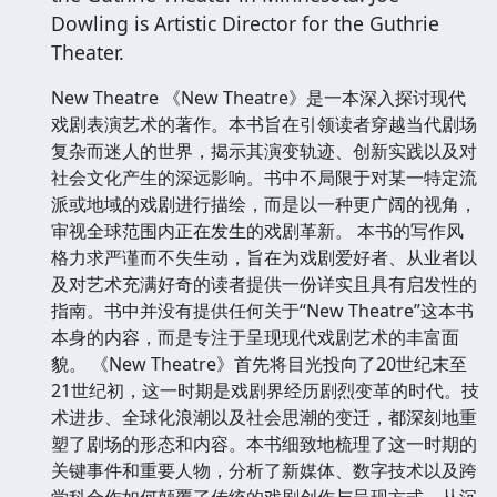
Dowling is Artistic Director for the Guthrie
Theater.
New Theatre 《New Theatre》是一本深入探讨现代
戏剧表演艺术的著作。本书旨在引领读者穿越当代剧场
复杂而迷人的世界，揭示其演变轨迹、创新实践以及对
社会文化产生的深远影响。书中不局限于对某一特定流
派或地域的戏剧进行描绘，而是以一种更广阔的视角，
审视全球范围内正在发生的戏剧革新。 本书的写作风
格力求严谨而不失生动，旨在为戏剧爱好者、从业者以
及对艺术充满好奇的读者提供一份详实且具有启发性的
指南。书中并没有提供任何关于“New Theatre”这本书
本身的内容，而是专注于呈现现代戏剧艺术的丰富面
貌。 《New Theatre》首先将目光投向了20世纪末至
21世纪初，这一时期是戏剧界经历剧烈变革的时代。技
术进步、全球化浪潮以及社会思潮的变迁，都深刻地重
塑了剧场的形态和内容。本书细致地梳理了这一时期的
关键事件和重要人物，分析了新媒体、数字技术以及跨
学科合作如何颠覆了传统的戏剧创作与呈现方式。从沉