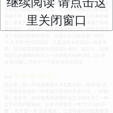
继续阅读 请点击这
挑战既定的社会规范，这种分析角度非常犀利，充满
了对权力结构的挑衅意味。与市面上很多流行的理论
里关闭窗口
书籍不同，《新剧场》的论证是立体的，它不像在建
造一座摩天大楼，而更像是在搭建一个充满镜子和暗
道的迷宫，你必须小心翼翼地寻找出口。虽然全书充
满了后现代的解构色彩，但核心处却蕴含着一种对
“人文关怀”的深切渴望，只是这种关怀是以一种非常
规、甚至略带残酷的方式呈现出来的。读完后，我感
觉自己好像刚刚经历了一次密集的精神训练，对“表
演”的理解上升到了一个前所未有的高度。
☆
☆
☆
☆
☆
评分
坦白讲，我一开始是被这个书名吸引的，我对“新”这
个字眼总是抱有一种警惕又好奇的矛盾心理。《新剧
场》这本书，成功地将我这种怀疑主义转化为了一种
近乎狂热的探索欲。这本书更像是一本“方法论的手
册”，而不是一本“历史概述”。它没有按时间线索整理