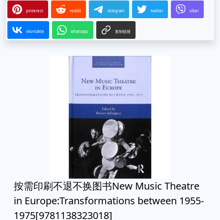
pinterest
reddit
telegram
twitter
viber
vkontakte
whatsapp
复制链接
按需印刷不退不换图书New Music Theatre
in Europe:Transformations between 1955-
1975[9781138323018]