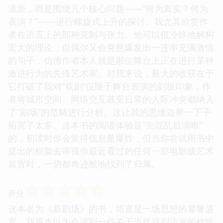
流派，而是围绕几个核心问题——“何为真实？何为
表演？”——进行螺旋式上升的探讨。我尤其欣赏作
者在语言上的那种克制与张力。他可以很冷静地解构
宏大的理论，但偶尔又会突然爆发出一连串充满激情
的句子，仿佛作者本人就是那位舞台上正在进行某种
激进行为的先锋艺术家。对我来说，最大的收获在于
它打破了我对“戏剧”仅限于舞台表演的刻板印象，作
者将城市空间、网络交互甚至日常的人际冲突都纳入
了“剧场”的范畴进行分析。这让我的思维边界一下子
拓宽了太多。这本书的阅读体验是“先混乱后清晰”
的，初读时你会觉得信息量爆炸，但当你尝试用书中
提出的框架去审视你最近看过的任何一部电影或艺术
装置时，一切都奇迹般地找到了归属。
☆
☆
☆
☆
☆
评分
这本名为《新剧场》的书，简直是一场思想的饕餮盛
宴。我原本以为会读到一些关于当代戏剧流派的枯燥