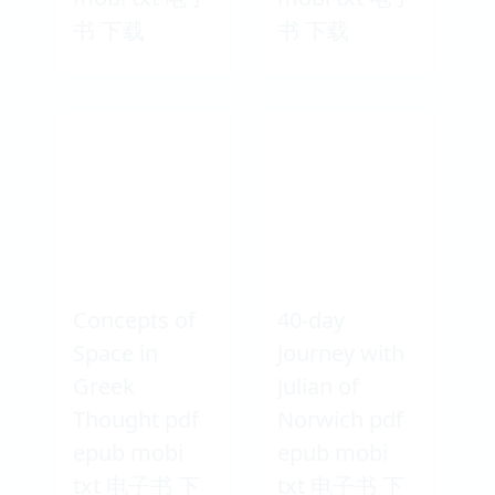
书 下载
书 下载
Concepts of
40-day
Space in
Journey with
Greek
Julian of
Thought pdf
Norwich pdf
epub mobi
epub mobi
txt 电子书 下
txt 电子书 下