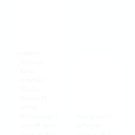
Albinus,
Alcinous,
Arius
Didymus
(Studia
Graeca Et
Latina
Gothoburgen
Facing North
sia) pdf epub
pdf epub
mobi txt 电子
mobi txt 电子