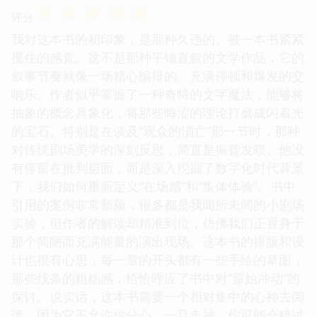
☆
☆
☆
☆
☆
评分
我对这本书的初印象，是那种久违的、被一本书紧紧
攫住的感觉。这不是那种平铺直叙的文学作品，它的
叙事节奏就像一场精心编排的、充满停顿和爆发的交
响乐。作者似乎掌握了一种奇特的文字魔法，能够将
抽象的概念具象化，将那些晦涩的理论打磨成闪着光
的宝石。特别是在谈及“观众的消亡”那一节时，那种
对传统剧场美学的深刻反思，简直是振聋发聩。他没
有停留在批判层面，而是深入挖掘了数字化时代背景
下，我们如何重新定义“在场感”和“集体体验”。书中
引用的案例非常新颖，很多都是我闻所未闻的小剧场
实验，但作者的解读却精准到位，仿佛我们正置身于
那个简陋而充满能量的演出现场。这本书的排版和设
计也很有心思，每一章的开头都有一些手绘的草图，
那些线条的粗粝感，恰恰呼应了书中对“原始冲动”的
探讨。说实话，这本书需要一个相对集中的心神去阅
读，因为它不允许你分心，一旦走神，你可能会错过