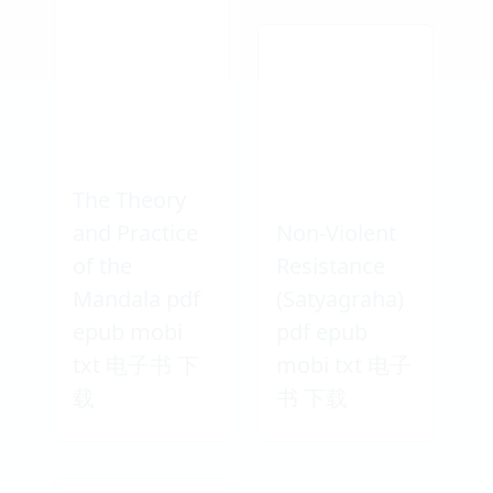
The Theory
and Practice
Non-Violent
of the
Resistance
Mandala pdf
(Satyagraha)
epub mobi
pdf epub
txt 电子书 下
mobi txt 电子
载
书 下载