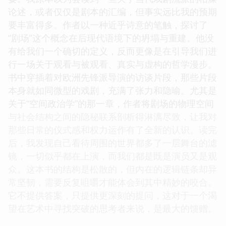
论述，或者仅仅是剧本的汇编，但事实远比我的预期
要丰富得多。作者以一种近乎诗意的笔触，探讨了
“剧场”这个概念在后现代语境下的坍塌与重建。他没
有给我们一个确切的定义，反而更像是在引导我们进
行一场关于观看与被观看、真实与虚构的哲学漫步。
书中穿插着对欧洲先锋派导演的访谈片段，那些片段
本身就如同微型的戏剧，充满了张力和隐喻。尤其是
关于“空间政治学”的那一章，作者将剧场的物理空间
与社会结构之间的隐秘联系剖析得淋漓尽致，让我对
那些日常的仪式感和权力运作有了全新的认识。读完
后，我发现自己看待周围的世界都多了一层舞台的滤
镜，一切似乎都在上演，而我们都是既是演员又是观
众。这本书的结构是松散的，但内在的逻辑链条却异
常坚韧，需要反复咀嚼才能体会到其中精妙的咬合。
它不提供答案，只提供更深刻的提问，这对于一个渴
望在艺术中寻找突破的思考者来说，是最大的馈赠。