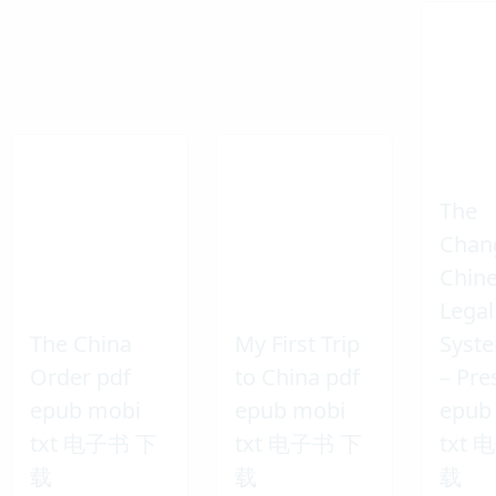
The
Chan
Chin
Legal
The China
My First Trip
Syste
Order pdf
to China pdf
– Pre
epub mobi
epub mobi
epub
txt 电子书 下
txt 电子书 下
txt
载
载
载