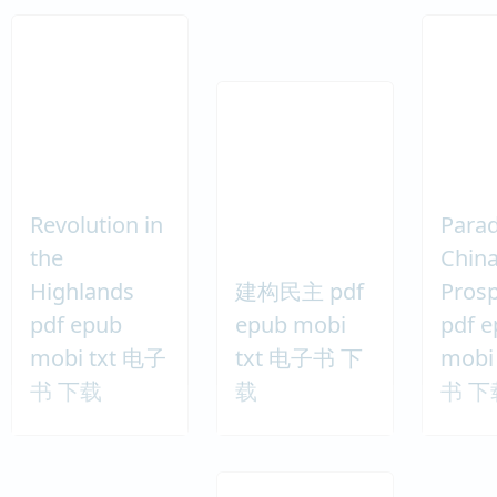
Revolution in
Parad
the
China
Highlands
建构民主 pdf
Prosp
pdf epub
epub mobi
pdf 
mobi txt 电子
txt 电子书 下
mobi
书 下载
载
书 下