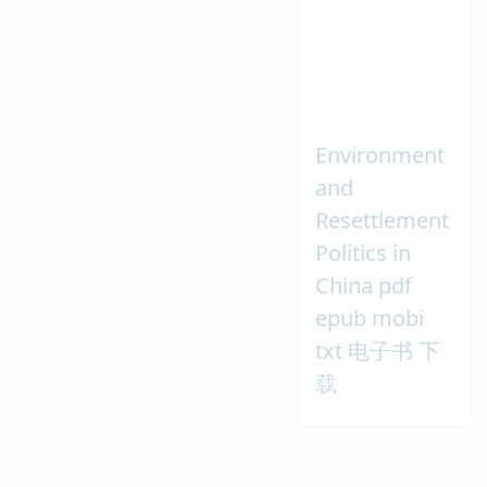
Environment
and
Resettlement
Politics in
China pdf
epub mobi
txt 电子书 下
载