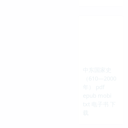
中东国家史
（610—2000
年） pdf
epub mobi
txt 电子书 下
载