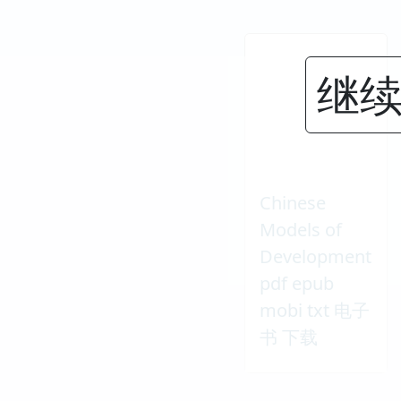
继续
Chinese
Models of
Development
pdf epub
mobi txt 电子
书 下载