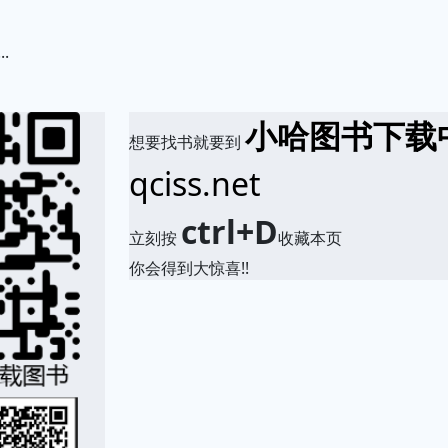
.
小哈图书下载
想要找书就要到
qciss.net
ctrl+D
立刻按
收藏本页
你会得到大惊喜!!