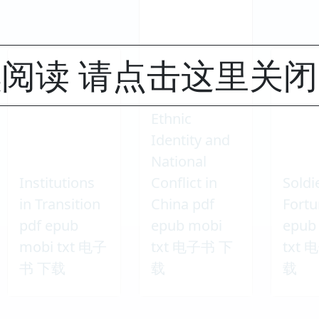
阅读 请点击这里关
Ethnic
Identity and
National
Institutions
Conflict in
Soldi
in Transition
China pdf
Fortu
pdf epub
epub mobi
epub
mobi txt 电子
txt 电子书 下
txt
书 下载
载
载