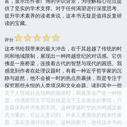
富，显示出作者广博的学识背景，为理解核心论点提
供了坚实的学术支撑。对于任何渴望进行深度思考、
提升学术素养的读者来说，这本书无疑是值得反复研
读的宝藏。
☆
☆
☆
☆
☆
评分
这本书给我带来的最大冲击，在于其超越了传统的时
间和地域限制，展现出一种跨越世纪的对话感。它仿
佛是一座桥梁，连接着古代的智慧与现代的困惑。我
感觉到作者在处理议题时，有着一种近乎哲学家的沉
静与超然，他不会被一时的热点所裹挟，而是专注于
探究那些永恒的人类境况和文化命题。读到其中一些
关于人性或社会结构的描述时，我甚至会产生一种错
觉，仿佛那些文字写的就是当下正在发生的事情，只
是载体和外壳有所不同。这种穿越时空的共鸣感是极
具力量的，它让人意识到，许多人类面临的根本性难
题，其实是循环往复的。这种洞察力，使得这本书的