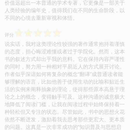
价值远超出一本普通的学术专著，它更像是一部关于
人类经验的编年史，值得我们在不同的生命阶段，以
不同的心境去重新审视和体悟。
☆
☆
☆
☆
☆
评分
说实话，我对这类理论性较强的著作通常抱持着谨慎
的态度，担心晦涩难懂或者过于学院化。然而，这本
书的叙述方式却出乎我的意料。它在保持内容严谨性
的同时，努力用一种相对平易近人的方式展开讨论。
作者似乎深谙如何将复杂的概念“翻译”成普通读者能
够理解的语言，比如他善于使用生动的比喻和贴近生
活的实例来阐释抽象的理论，使得那些原本高悬于理
论之上的概念，变得触手可及。这种沟通的诚意极大
地降低了阅读门槛，让我在阅读过程中始终保持着一
种轻松但又专注的状态。尽管如此，书中的思想火花
依然不断迸发，激励着我去思考那些更宏大、更本质
的问题。这真是一次非常成功的“知识普及与思想启