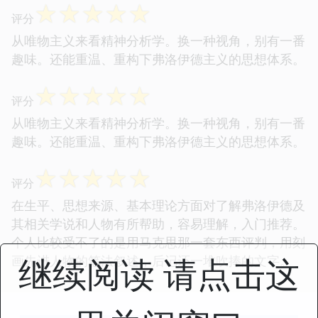
☆
☆
☆
☆
☆
评分
从唯物主义来看精神分析学。换一种视角，别有一番
趣味。还能重温、重构下弗洛伊德主义的思想体系。
☆
☆
☆
☆
☆
评分
从唯物主义来看精神分析学。换一种视角，别有一番
趣味。还能重温、重构下弗洛伊德主义的思想体系。
☆
☆
☆
☆
☆
评分
在生平、思想来源、基本理论方面对了解弗洛伊德及
其相关学说和人物有所帮助，容易理解，入门推荐。
个人比较受不了的是用马克思那一套东西评判，用刻
继续阅读 请点击这
画先进人物的笔法叙述，后记还一堆吹捧的文字。