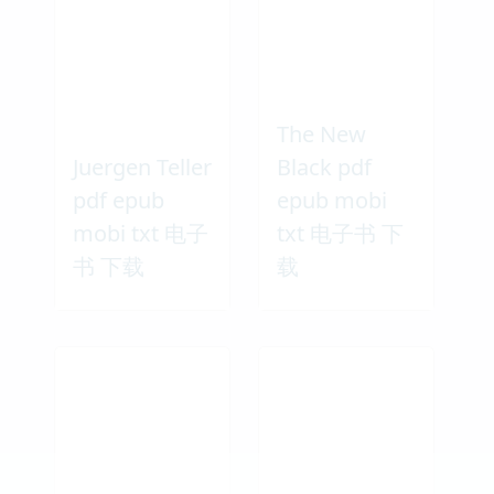
The New
Juergen Teller
Black pdf
pdf epub
epub mobi
mobi txt 电子
txt 电子书 下
书 下载
载