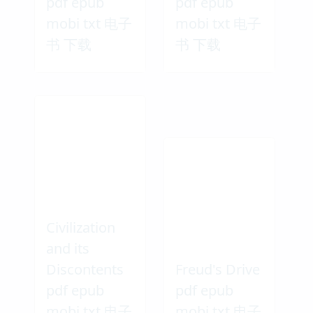
pdf epub
pdf epub
mobi txt 电子
mobi txt 电子
书 下载
书 下载
Civilization
and its
Discontents
Freud's Drive
pdf epub
pdf epub
mobi txt 电子
mobi txt 电子