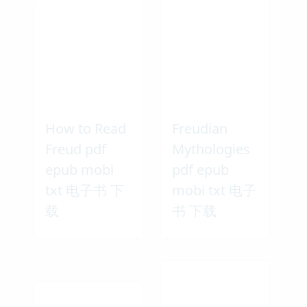
How to Read
Freudian
Freud pdf
Mythologies
epub mobi
pdf epub
txt 电子书 下
mobi txt 电子
载
书 下载