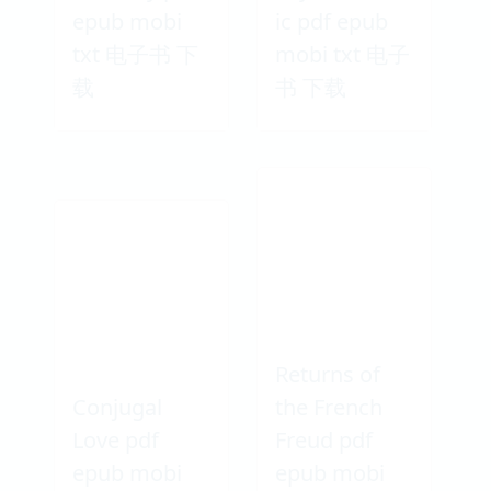
epub mobi
ic pdf epub
txt 电子书 下
mobi txt 电子
载
书 下载
Returns of
Conjugal
the French
Love pdf
Freud pdf
epub mobi
epub mobi