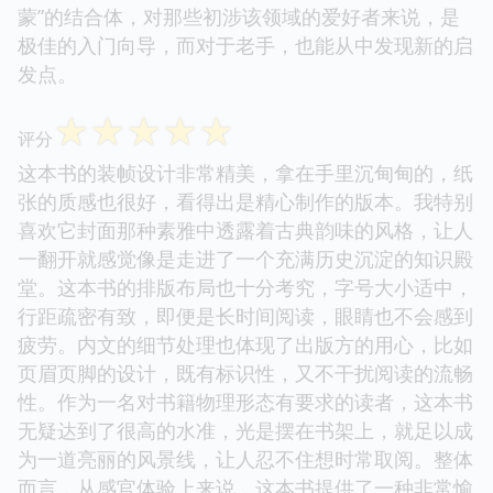
蒙”的结合体，对那些初涉该领域的爱好者来说，是
极佳的入门向导，而对于老手，也能从中发现新的启
发点。
☆
☆
☆
☆
☆
评分
这本书的装帧设计非常精美，拿在手里沉甸甸的，纸
张的质感也很好，看得出是精心制作的版本。我特别
喜欢它封面那种素雅中透露着古典韵味的风格，让人
一翻开就感觉像是走进了一个充满历史沉淀的知识殿
堂。这本书的排版布局也十分考究，字号大小适中，
行距疏密有致，即便是长时间阅读，眼睛也不会感到
疲劳。内文的细节处理也体现了出版方的用心，比如
页眉页脚的设计，既有标识性，又不干扰阅读的流畅
性。作为一名对书籍物理形态有要求的读者，这本书
无疑达到了很高的水准，光是摆在书架上，就足以成
为一道亮丽的风景线，让人忍不住想时常取阅。整体
而言，从感官体验上来说，这本书提供了一种非常愉