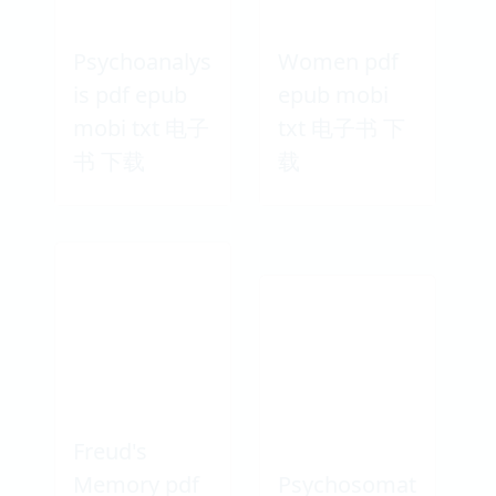
Psychoanalys
Women pdf
is pdf epub
epub mobi
mobi txt 电子
txt 电子书 下
书 下载
载
Freud's
Memory pdf
Psychosomat