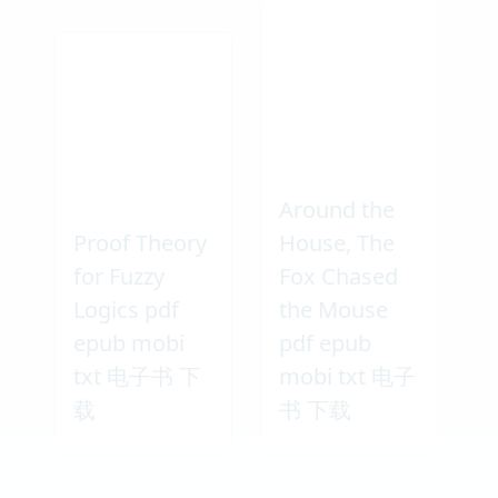
Around the
Proof Theory
House, The
for Fuzzy
Fox Chased
Logics pdf
the Mouse
epub mobi
pdf epub
txt 电子书 下
mobi txt 电子
载
书 下载