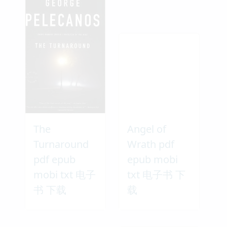
The
Angel of
Turnaround
Wrath pdf
pdf epub
epub mobi
mobi txt 电子
txt 电子书 下
书 下载
载