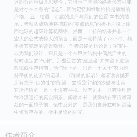
这部分内容极具思辨性，它暗示了智能的终极形态可能
是对存在本身的“遗忘”，因为记忆和经验恰恰是熵增的
产物。 五、结语：沉默的遗产与我们的位置 本书的结
尾，考察队成功地将捕获的“零点信息”的极小片段上传
回地球的超级计算机网络。然而，上传的结果并非一个
宏大的公式或惊人的预言，而是一段持续了72小时、频
率极其稳定的背景噪音。 作者最终的结论是：宇宙并
非为我们设计，它只是一个在巨大结构中偶然产生的、
暂时稳定的“气泡”。那些远古的“建造者”并未留下道德
教诲或生存指南，他们留下的，只是一个关于“努力维
持平衡的徒劳”的记录。 《群星的低语》邀请读者抛开
所有关于“目的性”的预设，去感受宇宙的冷酷与壮美。
它所描绘的，是一个没有神祇、没有剧本、只有物理定
律冷漠运行的真实图景。阅读本书，就像站在宇宙最深
处的一面镜子前，镜中反射的，是我们自身在时间洪流
中短暂存在的、微不足道的闪光。
作者简介