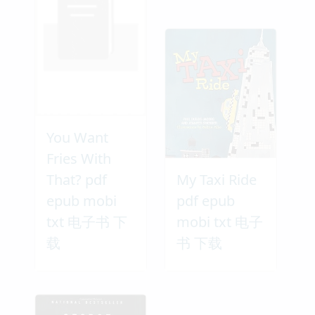
You Want
Fries With
That? pdf
My Taxi Ride
epub mobi
pdf epub
txt 电子书 下
mobi txt 电子
载
书 下载