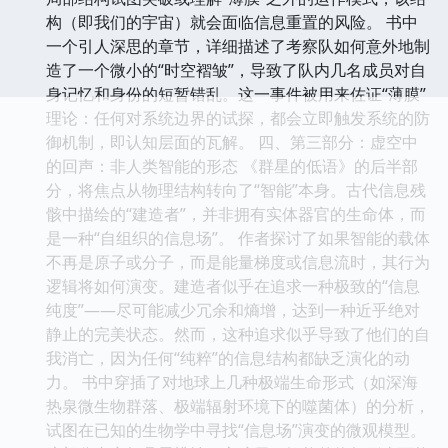
构（即我们的宇宙）就会面临信息重置的风险。 书中
一个引人深思的章节，详细描述了考察队如何意外地制
造了一个微小的“时空褶皱”，导致了队内几名成员对自
身记忆和身份的短暂错乱。这一事件被用来佐证“薄膜”
理论：任何对系统边界的试探，都会立即触发系统的防
御机制，即认知层面的瓦解。 四、第三部分：虚空中
的回声：非人类智能的形态 《群星的低语》的后半部
分，将焦点从物理结构转向了“智能”本身。古代信息残
骸中描绘的“建造者”，并非拥有实体器官的生命体，而
是一种“自组织的信息场”。 作者探讨了如果智能的载体
不再是原子或分子，而是能量梯度或信息流时，其行为
逻辑将如何演变。建造者似乎在追求一种极致的“信息
纯度”——尽可能减少冗余和熵增，达到一种近乎绝对
静止的完美状态。然而，这种追求似乎导致了他们的自
我消亡，因为任何“纯粹”的信息结构都缺乏演化的动
力。 书中穿插了对地球上几种极端生命形式（如深海
热泉微生物群落、极端辐射环境下的噬菌体）的分析，
试图在已知的生物学中寻找“信息场”演变的微观模型。