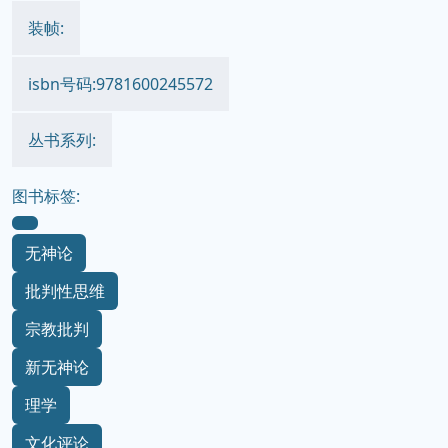
装帧:
isbn号码:9781600245572
丛书系列:
图书标签:
无神论
批判性思维
宗教批判
新无神论
理学
文化评论