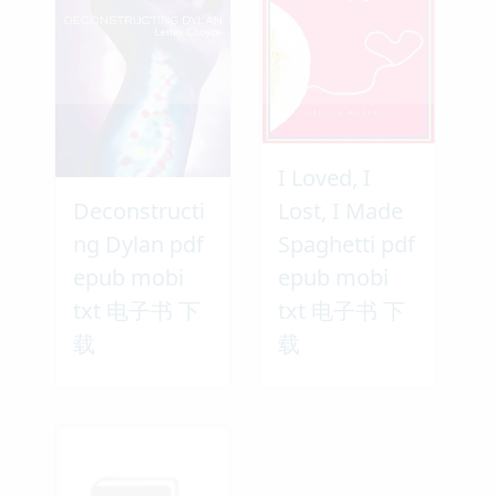
I Loved, I
Deconstructi
Lost, I Made
ng Dylan pdf
Spaghetti pdf
epub mobi
epub mobi
txt 电子书 下
txt 电子书 下
载
载