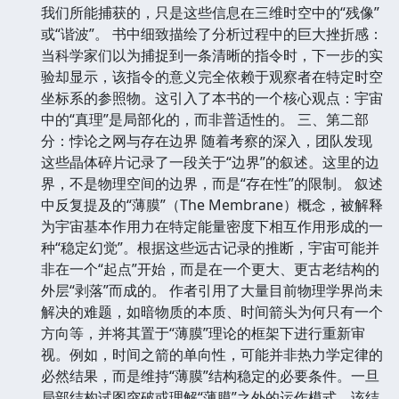
我们所能捕获的，只是这些信息在三维时空中的“残像”
或“谐波”。 书中细致描绘了分析过程中的巨大挫折感：
当科学家们以为捕捉到一条清晰的指令时，下一步的实
验却显示，该指令的意义完全依赖于观察者在特定时空
坐标系的参照物。这引入了本书的一个核心观点：宇宙
中的“真理”是局部化的，而非普适性的。 三、第二部
分：悖论之网与存在边界 随着考察的深入，团队发现
这些晶体碎片记录了一段关于“边界”的叙述。这里的边
界，不是物理空间的边界，而是“存在性”的限制。 叙述
中反复提及的“薄膜”（The Membrane）概念，被解释
为宇宙基本作用力在特定能量密度下相互作用形成的一
种“稳定幻觉”。根据这些远古记录的推断，宇宙可能并
非在一个“起点”开始，而是在一个更大、更古老结构的
外层“剥落”而成的。 作者引用了大量目前物理学界尚未
解决的难题，如暗物质的本质、时间箭头为何只有一个
方向等，并将其置于“薄膜”理论的框架下进行重新审
视。例如，时间之箭的单向性，可能并非热力学定律的
必然结果，而是维持“薄膜”结构稳定的必要条件。一旦
局部结构试图突破或理解“薄膜”之外的运作模式，该结