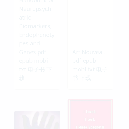
Handbook of
Neuropsychi
atric
Biomarkers,
Endophenoty
pes and
Genes pdf
Art Nouveau
epub mobi
pdf epub
txt 电子书 下
mobi txt 电子
载
书 下载