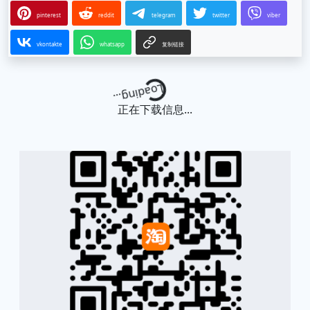
pinterest
reddit
telegram
twitter
viber
vkontakte
whatsapp
复制链接
Loading...
正在下载信息...