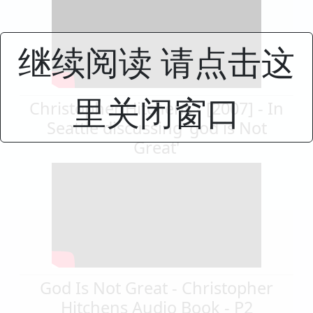
继续阅读 请点击这
里关闭窗口
Christopher Hitchens - [2007] - In
Seattle discussing 'god is Not
Great'
God Is Not Great - Christopher
Hitchens Audio Book - P2