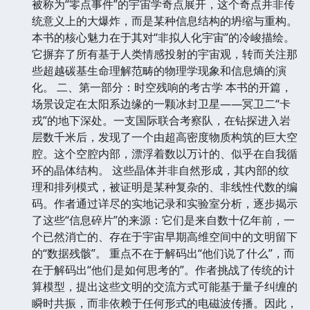
被称为“零点事件”的宇宙学奇点展开，这个奇点并非传
统意义上的大爆炸，而是某种信息结构的坍缩与重构。
本书的核心魅力在于其对“非拟人化宇宙”的冷峻描绘。
它摒弃了所有基于人类情感投射的宇宙观，转而关注那
些超越碳基生命理解范畴的物理学现象和信息熵的演
化。 二、第一部分：时空残响的考古学 本书的开篇，
场景设定在太阳系边缘的一颗冰封卫星——冥卫二“卡
戎”的地下深处。一支国际联合考察队，在钻探进入岩
层数千米后，发现了一个由超高密度物质构筑的巨大空
腔。这个空腔内部，漂浮着数以万计的、似乎在自我循
环的晶体结构。 这些晶体并非自然形成，其内部的纹
理和排列模式，被证明是某种复杂的、非线性代数的编
码。作者通过详尽的实地记录和实验室分析，逐步揭示
了这些“信息碎片”的来源：它们是来自数十亿年前，一
个已然消亡的、存在于宇宙早期高维空间中的文明留下
的“数据残骸”。 重点不在于解码出“他们说了什么”，而
在于解码出“他们是如何思考的”。作者挑战了传统的计
算模型，提出这些文明的交流方式可能基于量子纠缠的
瞬时共振，而非依赖于任何形式的电磁波传播。因此，