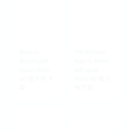
mobi txt 电子
txt 电子书 下
书 下载
载
Rose in
The Richest
Bloom pdf
Man in Town