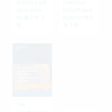
of Justice pdf
Unwritten
epub mobi
Girl pdf epub
txt 电子书 下
mobi txt 电子
载
书 下载
The