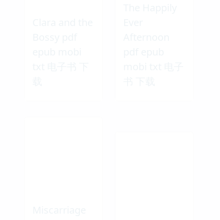
The Happily
Clara and the
Ever
Bossy pdf
Afternoon
epub mobi
pdf epub
txt 电子书 下
mobi txt 电子
载
书 下载
Miscarriage