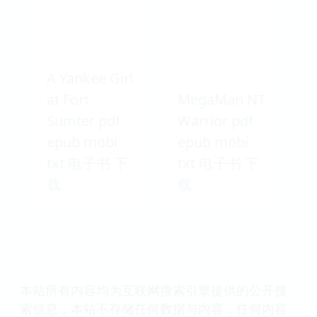
epub mobi
pdf epub
txt 电子书 下
mobi txt 电子
载
书 下载
A Yankee Girl
at Fort
MegaMan NT