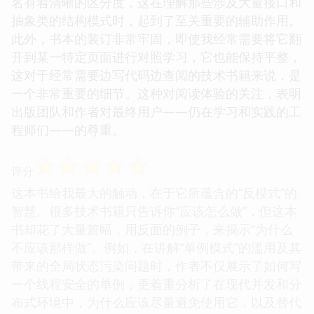
中对代码示例的呈现方式非常人性化。作者似乎深
知，大段的代码块是阅读的最大障碍。因此，每一个
模式的示例代码都被精心剪裁过，只保留了展示核心
逻辑所需的最小必要代码，并通过恰当的注释来引导
读者的注意力。颜色和字体搭配得宜，关键字和变量
名有着清晰的区分度，这在理解那些涉及大量接口和
抽象类的结构模式时，起到了至关重要的辅助作用。
此外，书本的装订非常牢固，即使我经常需要将它翻
开到某一特定页面进行对照学习，它也能保持平整，
这对于经常需要边写代码边查阅的技术书籍来说，是
一个非常重要的细节。这种对阅读体验的关注，表明
出版团队和作者对最终用户——仍在学习和实践的工
程师们——的尊重。
☆
☆
☆
☆
☆
评分
这本书给我最大的触动，在于它所蕴含的“反模式”的
智慧。很多技术书籍只告诉你“应该怎么做”，但这本