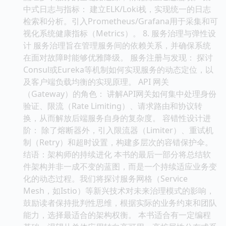
Release）策略的应用。 7. 可观测性
（Observability）的构建 在成百上千个服务实例中定
位问题，传统的日志收集方式已力不从心。本章强调构
建“可观测性”三大支柱的重要性。 分布式追踪
（Tracing）： 使用Zipkin或Jaeger等工具，实现请求
流经多个服务的全链路追踪，精确测量延迟瓶颈。 集
中式日志与指标： 建立ELK/Loki栈，实现统一的日志
检索和分析。引入Prometheus/Grafana用于采集和可
视化系统健康指标（Metrics）。 8. 服务治理与弹性设
计 服务治理旨在管理服务间的依赖关系，并确保系统
在面对故障时能够优雅降级。 服务注册与发现： 探讨
Consul或Eureka等机制如何实现服务的动态定位，以
及客户端负载均衡的实现原理。 API 网关
（Gateway）的角色： 讲解API网关如何集中处理身份
验证、限流（Rate Limiting）、请求路由和协议转
换，从而解放后端服务自身的复杂度。 容错性设计进
阶： 除了熔断器外，引入限流器（Limiter）、重试机
制（Retry）和超时设置，构建多层次的容错保护伞。
结语：架构师的持续进化 本书的最后一部分将总结软