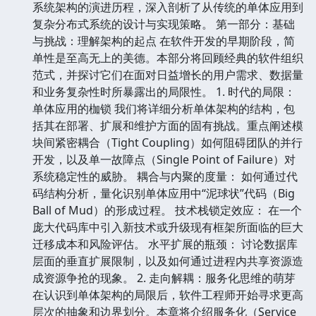
模式的困难。《实用软件设计模式教程》是大学
计算机专业本科生、研究生学习设计模式的基础
教材，也可以作为从事软件研究和软件开发工作
有关人员的参考书。
软件架构演进：从单体到微服务 本书聚焦于现代软件
系统架构的演进历程，深入剖析了从传统的单体应用到
复杂分布式系统的设计与实现策略。 第一部分：基础
与挑战：理解架构的起点 在软件开发的早期阶段，简
单性是至高无上的美德。本部分将回顾经典的软件组织
范式，并探讨它们在面对日益增长的用户需求、数据量
和业务复杂性时所暴露出的局限性。 1. 时代的局限：
单体应用的枷锁 我们将详细分析单体架构的结构，包
括其在部署、扩展和维护方面的固有挑战。重点阐述模
块间紧密耦合（Tight Coupling）如何阻碍团队的并行
开发，以及单一故障点（Single Point of Failure）对
系统稳定性的威胁。 耦合与内聚的度量： 如何通过代
码结构分析，量化识别单体应用中“泥球状”代码（Big
Ball of Mud）的形成过程。 技术栈锁定效应： 在一个