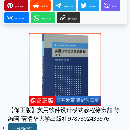
下载链接4
下载链接在页面底部
facebook
linkedin
mastodon
messenger
pinterest
reddit
telegram
twitter
viber
vkontakte
whatsapp
复制链接