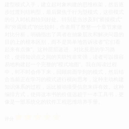
☆
☆
☆
☆
☆
评分
这本书的结构组织和知识的递进逻辑，设计得非常精
妙，展现了作者对教学艺术的深刻理解。它不像许多
技术书籍那样，将所有模式一股脑地堆砌在前面，而
是采用了螺旋上升的叙事结构。一开始从最基础的创
建型模式入手，建立起对象构建的思维框架，然后逐
步过渡到结构型，最后聚焦于行为型模式，这些模式
的引入时机都恰到好处。特别是当涉及到“桥接模式”
和“外观模式”的比较时，作者用了整整一个章节来做
对比分析，明确指出了两者在抽象层次和解决问题的
目的上的根本区别，而不是简单地告诉读者“它们看
起来有点像”。这种层层递进、对比反思的学习路
径，使得知识点之间的关联性非常强，读者可以很容
易地构建起一个完整的“模式地图”。我在阅读过程
中，时不时会停下来，回顾前面学到的模式，然后结
合当前正在学习的模式进行横向思考，这种主动构建
知识体系的过程，远比被动接受信息来得有效。这种