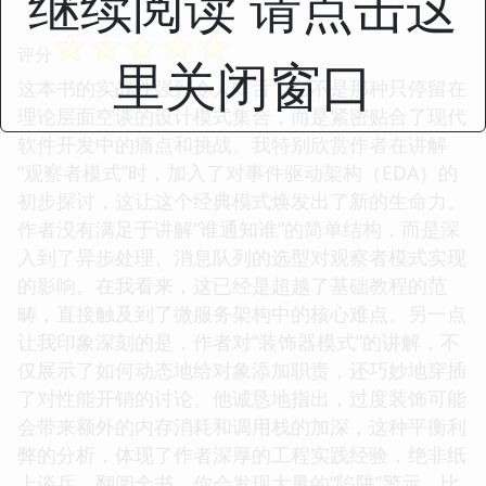
继续阅读 请点击这
逻辑和长远维护成本。对设计原则的阐述也深入浅
出，比如依赖倒置原则在实际项目中如何有效避免
“意大利面条式”代码的产生，读完后，我立马回过头
里关闭窗口
去重构了我手头一个遗留项目中的几处关键模块，效
果立竿见影，代码的可读性和可扩展性都有了质的飞
跃。
☆
☆
☆
☆
☆
评分
这本书的实战性强到令人咋舌，它不是那种只停留在
理论层面空谈的设计模式集合，而是紧密贴合了现代
软件开发中的痛点和挑战。我特别欣赏作者在讲解
“观察者模式”时，加入了对事件驱动架构（EDA）的
初步探讨，这让这个经典模式焕发出了新的生命力。
作者没有满足于讲解“谁通知谁”的简单结构，而是深
入到了异步处理、消息队列的选型对观察者模式实现
的影响。在我看来，这已经是超越了基础教程的范
畴，直接触及到了微服务架构中的核心难点。另一点