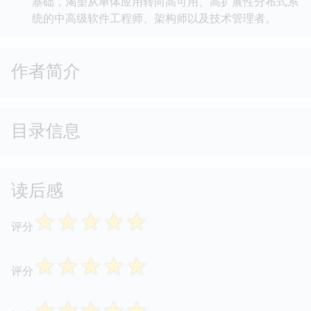
件架构并非一成不变的蓝图，而是一个持续适应业务变
化的动态过程。我们将探讨服务网格（Service
Mesh，如Istio）等新兴技术对未来治理模式的影响，
鼓励读者保持批判性思维，根据实际的业务约束和团队
能力，选择最适合的架构权衡。 本书适合有一定编程
基础，渴望从单体应用转向高可用、高扩展性分布式系
统的中高级软件工程师、架构师以及技术管理者。
作者简介
目录信息
读后感