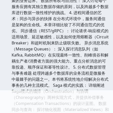
边界。我们将采用领域驱动设计（Domain-Driven
Design, DDD）的视角来指导服务划分。 限界上下文
（Bounded Context）的识别： 教授如何通过识别核
心业务概念、聚合根（Aggregate Roots）以及通用语
言（Ubiquitous Language），来确定最小的、高内
聚的业务边界。 数据所有权与自治性： 深入讨论每个
服务应拥有其独立数据存储的原则，以及跨越多个数据
库进行数据一致性维护的挑战。 4. 进程间通信的艺
术：同步与异步的抉择 在分布式环境中，服务间通信
是架构的生命线。本章详细比较了不同通信范式的优
劣。 同步通信（REST/gRPC）： 讨论请求-响应模式的
适用场景、延迟敏感性，以及如何使用熔断器（Circuit
Breaker）和超时机制来防止级联失败。 异步消息系统
（Message Queues）： 深入探讨消息队列（如
Kafka, RabbitMQ）在实现最终一致性、削峰填谷和解
耦生产者/消费者方面的强大能力。重点分析消息的可
靠投递、顺序保证和幂等性设计。 5. 分布式数据管理
与事务难题 处理跨越多个数据库的业务流程是微服务