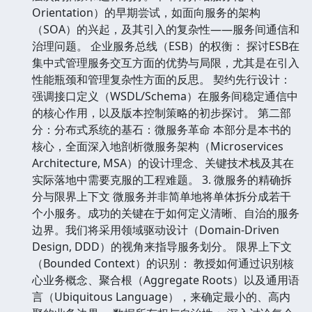
庞大代码库中引入新技术或升级现有框架所面临的巨大
迁移成本和风险评估。 水平扩展的瓶颈： 讨论数据库
层面的垂直扩展限制，以及如何通过进程内共享资源造
成资源争抢的现象。 2. 走向解耦：服务化思维的萌芽
在认识到单体架构的局限后，软件工程师开始寻求更高
层次的抽象和边界划分。本章将介绍服务化（Service
Orientation）的早期尝试，如面向服务的架构
（SOA）的兴起，及其引入的复杂性——服务间通信和
治理问题。 企业服务总线（ESB）的权衡： 探讨ESB在
集中式管理服务交互方面的优势与局限，尤其是在引入
性能瓶颈和管理复杂性方面的反思。 契约先行设计：
强调接口定义（WSDL/Schema）在服务间稳定通信中
的核心作用，以及版本控制策略的初步探讨。 第二部
分：分布式系统的基石：微服务革命 本部分是本书的
核心，全面深入地剖析微服务架构（Microservices
Architecture, MSA）的设计理念、关键技术栈及其在
实际落地中需要克服的工程难题。 3. 微服务的精确拆
分与限界上下文 微服务并非简单地将单体拆分成若干
个小服务。成功的关键在于如何定义清晰、自治的服务