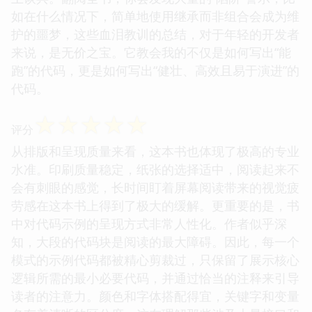
让我印象深刻的是，作者对“装饰器模式”的讲解，不
仅展示了如何动态地给对象添加职责，还巧妙地穿插
了对性能开销的讨论。他诚恳地指出，过度装饰可能
会带来额外的内存消耗和调用栈的加深，这种平衡利
弊的分析，体现了作者深厚的工程实践经验，绝非纸
上谈兵。翻阅全书，你会发现大量的“陷阱”警示，比
如在什么情况下，简单地使用继承而非组合会成为维
护的噩梦，这些血泪教训的总结，对于年轻的开发者
来说，是无价之宝。它教会我的不仅是如何写出“能
跑”的代码，更是如何写出“健壮、高效且易于演进”的
代码。
☆
☆
☆
☆
☆
评分
从排版和呈现质量来看，这本书也体现了极高的专业
水准。印刷质量稳定，纸张的选择适中，阅读起来不
会有刺眼的感觉，长时间盯着屏幕阅读带来的视觉疲
劳感在这本书上得到了极大的缓解。更重要的是，书