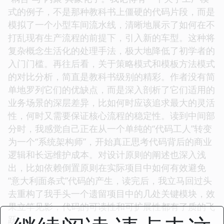
这本书的叙事风格简直是独树一帜，它并没有试图用
那种高高在上的技术术语来压垮读者，反而像一位经
验丰富的前辈，在你面前徐徐展开一幅关于软件构建
艺术的画卷。开篇的章节，尤其是在探讨面向对象思
维的转变时，作者通过一系列生动的比喻，将抽象的
“耦合”与“内聚”具象化了。我记得有一个关于工厂模
式的例子，不是那种教科书上僵硬的代码片段，而是
模拟了一个小型车间流水线，清晰地展示了如何在不
打乱现有生产流程的前提下，引入新的车型。这种将
复杂概念生活化的处理手法，极大地降低了初学者的
入门门槛。再往后看，关于策略模式和模板方法模式
的对比分析，简直是教科书级别的精彩。作者没有简
单地罗列它们的优缺点，而是深入剖析了它们适用的
业务场景的深层差异，比如何时应该追求最大的灵活
性，何时又需要保证核心流程的稳定性。读到中间部
分时，我感觉自己正在从一个单纯的“代码工人”转变
为一个“系统架构师”，开始真正思考代码背后的商业