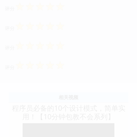
编排方式，使得这本书的价值远超于一本工具书，更
像是一部系统化的软件工程思维培养手册。
☆
☆
☆
☆
☆
评分
☆
☆
☆
☆
☆
评分
☆
☆
☆
☆
☆
评分
☆
☆
☆
☆
☆
评分
☆
☆
☆
☆
☆
评分