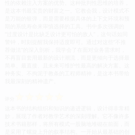
书却花了大量篇幅，用反面的例子，来揭示“为什么
不应该那样做”。例如，在讲解“单例模式”的滥用及其
带来的全局状态污染问题时，作者不仅展示了如何写
一个线程安全的单例，更着重分析了在现代并发和分
布式环境中，为什么应该尽量避免使用它，以及替代
性的依赖注入方案的优势。这种批判性思维的培养，
是这本书最宝贵的财富之一。它教会我，设计模式不
是万能的银弹，而是需要根据具体的上下文环境和预
期的系统寿命来审慎选择的工具。书中多次强调的
“过度设计是比缺乏设计更可怕的敌人”，这句话如同
警钟，时刻提醒我保持适度即可。通过对这些“不推
荐做法”的深入剖析，我学会了在面对业务需求时，
不再盲目套用最新的设计潮流，而是更倾向于选择最
简单、最直接、且未来可维护性最高的解决方案。这
种务实、不拘泥于教条的工程师精神，是这本书带给
我最深刻的精神遗产。