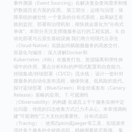
中最棘手的问题之一。本书将系统性地介绍解决分布式
事务的几种主流模式。 Saga 模式的实践： 详细阐述
Saga模式的编排（Orchestration）与协调
（Choreography）两种实现方式，并提供补偿事务
（Compensation Transactions）的设计蓝图。 数据
同步与查询： 探讨物化视图（Materialized Views）和
事件溯源（Event Sourcing）在解决复杂查询需求和维
护数据历史方面的应用。 第三部分：运维与治理：保
障系统的健壮性 一个复杂的分布式系统，如果缺乏有
效的监控、部署和治理机制，很快就会退化为“分布式
单体”。本部分关注支撑微服务运行的工程实践。 6. 自
动化部署与云原生基础设施 我们将介绍现代云原生
（Cloud-Native）实践如何赋能微服务的高效交付。
容器化与编排： 深入讲解Docker和
Kubernetes（K8s）在服务打包、资源隔离和弹性伸
缩中的作用。重点分析K8s的声明式配置和自愈能力。
持续集成/持续部署（CI/CD）流水线： 设计一套针对
微服务的自动化发布流程，确保快速、低风险的迭代。
探讨蓝绿部署（Blue/Green）和金丝雀发布（Canary