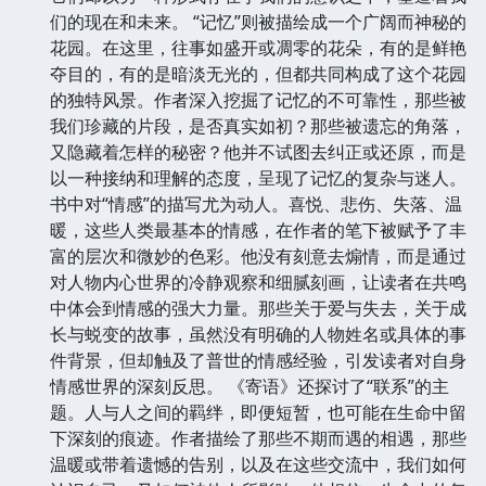
们的现在和未来。 “记忆”则被描绘成一个广阔而神秘的
花园。在这里，往事如盛开或凋零的花朵，有的是鲜艳
夺目的，有的是暗淡无光的，但都共同构成了这个花园
的独特风景。作者深入挖掘了记忆的不可靠性，那些被
我们珍藏的片段，是否真实如初？那些被遗忘的角落，
又隐藏着怎样的秘密？他并不试图去纠正或还原，而是
以一种接纳和理解的态度，呈现了记忆的复杂与迷人。
书中对“情感”的描写尤为动人。喜悦、悲伤、失落、温
暖，这些人类最基本的情感，在作者的笔下被赋予了丰
富的层次和微妙的色彩。他没有刻意去煽情，而是通过
对人物内心世界的冷静观察和细腻刻画，让读者在共鸣
中体会到情感的强大力量。那些关于爱与失去，关于成
长与蜕变的故事，虽然没有明确的人物姓名或具体的事
件背景，但却触及了普世的情感经验，引发读者对自身
情感世界的深刻反思。 《寄语》还探讨了“联系”的主
题。人与人之间的羁绊，即便短暂，也可能在生命中留
下深刻的痕迹。作者描绘了那些不期而遇的相遇，那些
温暖或带着遗憾的告别，以及在这些交流中，我们如何