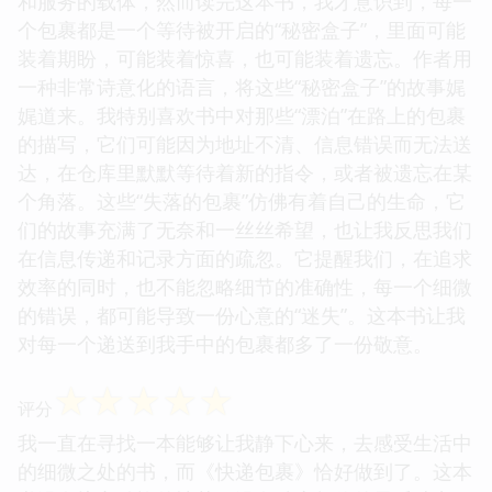
和服务的载体，然而读完这本书，我才意识到，每一
个包裹都是一个等待被开启的“秘密盒子”，里面可能
装着期盼，可能装着惊喜，也可能装着遗忘。作者用
一种非常诗意化的语言，将这些“秘密盒子”的故事娓
娓道来。我特别喜欢书中对那些“漂泊”在路上的包裹
的描写，它们可能因为地址不清、信息错误而无法送
达，在仓库里默默等待着新的指令，或者被遗忘在某
个角落。这些“失落的包裹”仿佛有着自己的生命，它
们的故事充满了无奈和一丝丝希望，也让我反思我们
在信息传递和记录方面的疏忽。它提醒我们，在追求
效率的同时，也不能忽略细节的准确性，每一个细微
的错误，都可能导致一份心意的“迷失”。这本书让我
对每一个递送到我手中的包裹都多了一份敬意。
☆
☆
☆
☆
☆
评分
我一直在寻找一本能够让我静下心来，去感受生活中
的细微之处的书，而《快递包裹》恰好做到了。这本