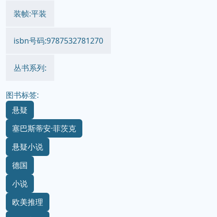
装帧:平装
isbn号码:9787532781270
丛书系列:
图书标签:
悬疑
塞巴斯蒂安·菲茨克
悬疑小说
德国
小说
欧美推理