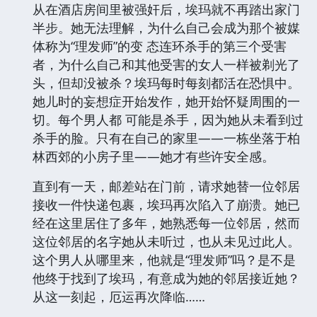
从在酒店房间里被强奸后，埃玛就不再踏出家门
半步。她无法理解，为什么自己会成为那个被媒
体称为“理发师”的变 态连环杀手的第三个受害
者，为什么自己和其他受害的女人一样被剃光了
头，但却没被杀？埃玛每时每刻都活在恐惧中。
她儿时的妄想症开始发作，她开始怀疑周围的一
切。每个男人都 可能是杀手，因为她从未看到过
杀手的脸。只有在自己的家里——一栋坐落于柏
林西郊的小房子里——她才有些许安全感。
直到有一天，邮差站在门前，请求她替一位邻居
接收一件快递包裹，埃玛再次陷入了崩溃。她已
经在这里居住了多年，她熟悉每一位邻居，然而
这位邻居的名字她从未听过，也从未见过此人。
这个男人从哪里来，他就是“理发师”吗？是不是
他终于找到了埃玛，有意成为她的邻居接近她？
从这一刻起，厄运再次降临……