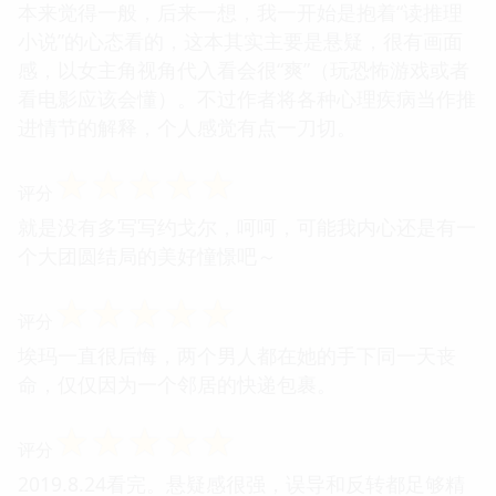
本来觉得一般，后来一想，我一开始是抱着“读推理
小说”的心态看的，这本其实主要是悬疑，很有画面
感，以女主角视角代入看会很“爽”（玩恐怖游戏或者
看电影应该会懂）。不过作者将各种心理疾病当作推
进情节的解释，个人感觉有点一刀切。
☆
☆
☆
☆
☆
评分
就是没有多写写约戈尔，呵呵，可能我内心还是有一
个大团圆结局的美好憧憬吧～
☆
☆
☆
☆
☆
评分
埃玛一直很后悔，两个男人都在她的手下同一天丧
命，仅仅因为一个邻居的快递包裹。
☆
☆
☆
☆
☆
评分
2019.8.24看完。悬疑感很强，误导和反转都足够精