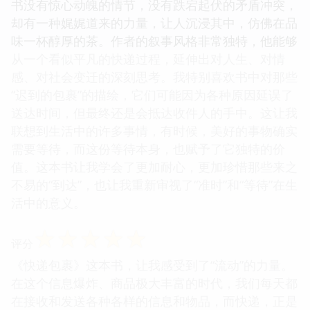
书没有惊心动魄的情节，没有跌宕起伏的矛盾冲突，
却有一种娓娓道来的力量，让人沉浸其中，仿佛在品
味一杯醇厚的茶。作者的叙事风格非常独特，他能够
从一个看似平凡的快递过程，延伸出对人生、对情
感、对社会变迁的深刻思考。我特别喜欢书中对那些
“迟到的包裹”的描绘，它们可能因为各种原因延误了
送达时间，但最终还是会抵达收件人的手中。这让我
联想到生活中的许多事情，有时候，美好的事物确实
需要等待，而这份等待本身，也赋予了它独特的价
值。这本书让我学会了更加耐心，更加珍惜那些来之
不易的“到达”，也让我重新审视了“准时”和“等待”在生
活中的意义。
☆
☆
☆
☆
☆
评分
《快递包裹》这本书，让我感受到了“流动”的力量。
在这个信息爆炸、商品极大丰富的时代，我们每天都
在接收和发送各种各样的信息和物品，而快递，正是