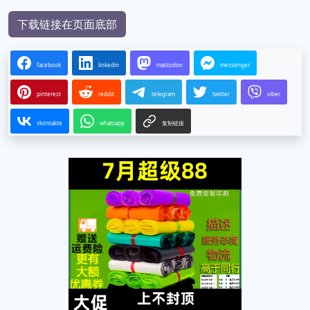
下载链接在页面底部
facebook
linkedin
mastodon
messenger
pinterest
reddit
telegram
twitter
viber
vkontakte
whatsapp
复制链接