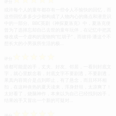
评分
或许每个人的童年都存有一些令人不愉快的回忆，而
这些回忆多多少少都构成了人物内心的痛点和潜意识
中的一部分。BBC英剧《神探夏洛克》中，夏洛克便
曾为了选择忘却自己去世的童年玩伴，在记忆中把其
修改成一个虚构的宠物狗“红胡子”，而彼得·潘这个不
想长大的小男孩所生活的极...
☆
☆
☆
☆
☆
评分
谁都可能是凶手，丈夫、好友、邻居，一看到封底文
字，就心里默念着，封底文字不要剧透，不要剧透，
果真内容简介是点到即止，有了悬念，而且环环相
扣，在这种炎热的夏天读来，浑身舒坦，太凉爽了！
太好看了，烧脑神作，本来以为自己已经找到凶手，
结果凶手又冒出一个新的可疑对...
☆
☆
☆
☆
☆
评分