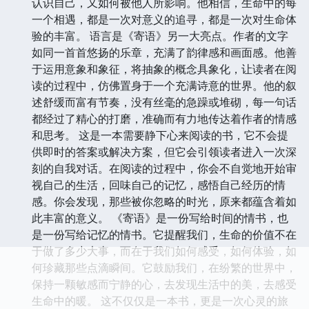
认识自己，又如何被他人所影响。他相信，生命中的每
一个相遇，都是一次对意义的追寻，都是一次对生命体
验的丰富。 语言是《寄语》另一大亮点。作者的文字
如同一首首悠扬的乐章，充满了韵律感和画面感。他善
于运用意象和象征，将抽象的概念具象化，让读者在阅
读的过程中，仿佛置身于一个充满诗意的世界。他的叙
述舒缓而富有节奏，没有丝毫的急躁或堆砌，每一句话
都经过了精心的打磨，准确而有力地传达着作者的情感
和思考。 这是一本需要静下心来阅读的书，它不会提
供即时的答案或解决方案，但它会引领读者进入一次深
刻的自我对话。在阅读的过程中，你会不自觉地开始审
视自己的生活，回味自己的记忆，感悟自己经历的情
感。你会发现，那些被你忽略的时光，原来都蕴含着如
此丰富的意义。 《寄语》是一份写给时间的情书，也
是一份写给记忆的情书。它提醒我们，生命的价值不在
于做了多少大事，而在于我们如何感受，如何体验，如
何珍藏那些点滴瞬间。它鼓励我们，在纷繁的世界中，
保持一颗敏感而宁静的心，去发现生活中的美，去感受
生命中的暖。 这不仅仅是一本书，更是一次心灵的旅