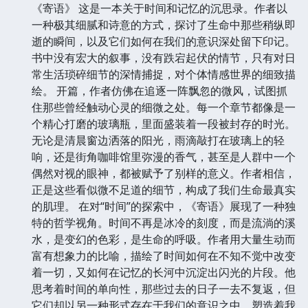
《寄语》 这是一本关于时间和记忆的沉思录。作者以
一种极其细腻和诗意的方式，探讨了生命中那些稍纵即
逝的瞬间，以及它们如何在我们的意识深处留下印记。
书中没有宏大的叙事，没有跌宕起伏的情节，只有对日
常生活琐碎细节的深情捕捉，对个体情感世界的细致描
绘。 开篇，作者仿佛在追逐一阵飘忽的微风，试图抓
住那些曾经触动心灵的细微之处。每一个章节都像是一
个精心打磨的玻璃瓶，里面盛装着一段被封存的时光。
无论是清晨窗边洒落的阳光，雨滴敲打在玻璃上的轻
响，还是街角咖啡馆里弥漫的香气，甚至是人群中一个
偶然对视的眼神，都被赋予了别样的意义。作者相信，
正是这些看似微不足道的细节，构成了我们生命最真实
的肌理。 在对“时间”的探索中，《寄语》展现了一种独
特的哲学视角。时间不再是冰冷的刻度，而是流淌的溪
水，是变幻的色彩，是生命的呼吸。作者用大量生动而
富有想象力的比喻，描绘了时间如何在不知不觉中改变
着一切，又如何在记忆的长河中沉淀出闪光的片段。他
思考着时间的单向性，那些过去的日子一去不复返，但
它们却以另一种形式存在于我们的意识之中，塑造着我