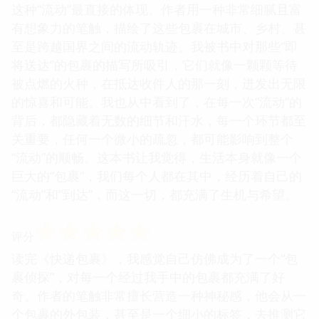
这种“流动”最直接的体现。作者用一种非常细腻且富
有想象力的笔触，描绘了这些包裹在城市、乡村、甚
至是跨越国界之间的流动轨迹。我被书中对那些“即
将送达”的包裹的描写所吸引，它们就像一颗颗等待
被点燃的火种，在抵达收件人的那一刻，迸发出无限
的惊喜和可能。我也从中看到了，在每一次“流动”的
背后，都隐藏着无数的细节和汗水，每一个环节都至
关重要，任何一个微小的疏忽，都可能影响到整个
“流动”的顺畅。这本书让我觉得，生活本身就像一个
巨大的“包裹”，我们每个人都在其中，经历着自己的
“流动”和“到达”，而这一切，都充满了生机与希望。
☆
☆
☆
☆
☆
评分
读完《快递包裹》，我感觉自己仿佛成为了一个“包
裹侦探”，对每一个经过我手中的包裹都充满了好
奇。作者的笔触非常擅长营造一种神秘感，他会从一
个包裹的外包装，甚至是一个细小的标签，去推测它