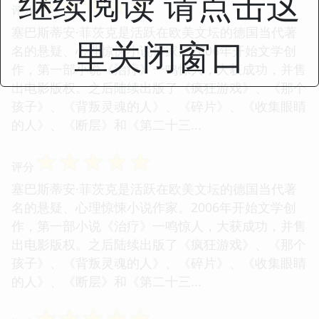
继续阅读 请点击这
☆
☆
☆
☆
☆
评分
塞巴斯蒂安·菲茨克是活跃在欧美文坛的德国当代著
里关闭窗口
名的悬疑、心理惊悚小说作家。2006年开始文学创
作，第一部小说《治疗》一鸣惊人，大获成功，并售
出电影版权。之后陆续出版了《疯狂游戏》、《那个
孩子》、《背叛灵魂的人》、《碎片》、《收集眼睛
的人》、《断层》和《第二十三...
☆
☆
☆
☆
☆
评分
塞巴斯蒂安·菲茨克是活跃在欧美文坛的德国当代著
名的悬疑、心理惊悚小说作家。2006年开始文学创
作，第一部小说《治疗》一鸣惊人，大获成功，并售
出电影版权。之后陆续出版了《疯狂游戏》、《那个
孩子》、《背叛灵魂的人》、《碎片》、《收集眼睛
的人》、《断层》和《第二十三...
☆
☆
☆
☆
☆