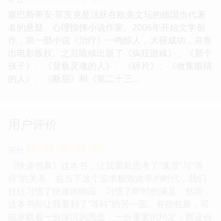
塞巴斯蒂安·菲茨克是活跃在欧美文坛的德国当代著
名的悬疑、心理惊悚小说作家。2006年开始文学创
作，第一部小说《治疗》一鸣惊人，大获成功，并售
出电影版权。之后陆续出版了《疯狂游戏》、《那个
孩子》、《背叛灵魂的人》、《碎片》、《收集眼睛
的人》、《断层》和《第二十三...
用户评价
☆
☆
☆
☆
☆
评分
《快递包裹》这本书，让我重新思考了“速度”与“等
待”的关系。在当下这个追求极致效率的时代，我们
往往习惯了快速的响应，习惯了即时的满足。然而，
这本书却让我看到了“等待”的另一面。有些包裹，可
能承载着一份深沉的思念，一份重要的约定，而这份