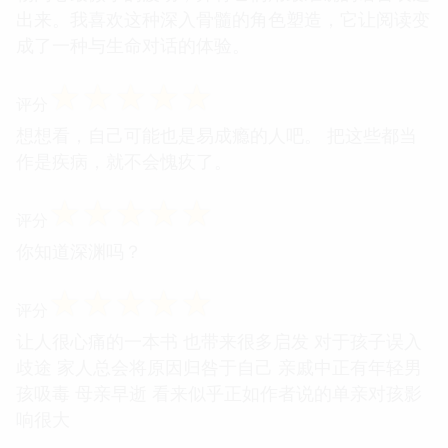
出来。我喜欢这种深入骨髓的角色塑造，它让阅读变
成了一种与生命对话的体验。
☆
☆
☆
☆
☆
评分
想想看，自己可能也是易成瘾的人吧。 把这些都当
作是疾病，就不会愧疚了。
☆
☆
☆
☆
☆
评分
你知道深渊吗？
☆
☆
☆
☆
☆
评分
让人很心痛的一本书 也带来很多启发 对于孩子误入
歧途 家人总会将原因归咎于自己 亲戚中正有年轻男
孩吸毒 母亲早逝 看来似乎正如作者说的单亲对孩影
响很大