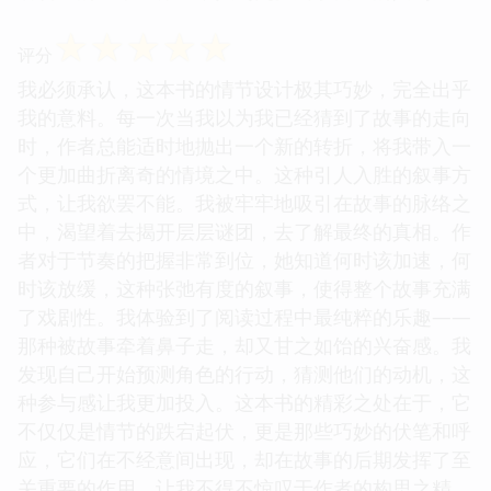
☆
☆
☆
☆
☆
评分
我必须承认，这本书的情节设计极其巧妙，完全出乎
我的意料。每一次当我以为我已经猜到了故事的走向
时，作者总能适时地抛出一个新的转折，将我带入一
个更加曲折离奇的情境之中。这种引人入胜的叙事方
式，让我欲罢不能。我被牢牢地吸引在故事的脉络之
中，渴望着去揭开层层谜团，去了解最终的真相。作
者对于节奏的把握非常到位，她知道何时该加速，何
时该放缓，这种张弛有度的叙事，使得整个故事充满
了戏剧性。我体验到了阅读过程中最纯粹的乐趣——
那种被故事牵着鼻子走，却又甘之如饴的兴奋感。我
发现自己开始预测角色的行动，猜测他们的动机，这
种参与感让我更加投入。这本书的精彩之处在于，它
不仅仅是情节的跌宕起伏，更是那些巧妙的伏笔和呼
应，它们在不经意间出现，却在故事的后期发挥了至
关重要的作用，让我不得不惊叹于作者的构思之精