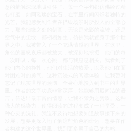
意的笔触深深地吸引住了。每一个字句都仿佛经过精
心打磨，如同璀璨的宝石，在字里行间闪烁着独特的
光芒。我能感受到作者在描绘场景时所投入的全部心
力，那些细微之处的刻画，无论是光影的流转，还是
空气中的尘埃，都栩栩如生，仿佛我就置身于那个世
界之中。我被带入了一个充满情感的世界，在这里，
角色的喜怒哀乐都被放大，被深刻地挖掘。他们的每
一次呼吸，每一次心跳，都与我息息相关。我看到了
他们内心的挣扎，他们对生活的热爱，以及他们在面
对困难时的勇气。这种沉浸式的阅读体验，让我暂时
忘记了现实世界的烦恼，全身心地投入到书中的世界
里。作者的文字功底非常深厚，她能够用最简洁的语
言，传达出最丰富的情感，让我不禁为之赞叹。这种
强大的感染力，使得阅读的过程变成了一种享受，一
种心灵的洗礼。我迫不及待地想要知道故事接下来的
发展，想要更深入地了解这些角色的命运，想要在作
者构建的这个世界里，找到更多属于自己的共鸣。