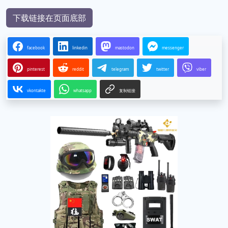
下载链接在页面底部
facebook
linkedin
mastodon
messenger
pinterest
reddit
telegram
twitter
viber
vkontakte
whatsapp
复制链接