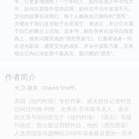
书，它更多地描绘了一个年轻人，如何在迷茫中寻找方
向，如何在质疑中坚持自我，如何在平凡中发现不凡。
艾伦的故事告诉我们，每个人都有自己独特的“漂亮”，
关键在于我们是否敢于去发现它、表达它，并让它在属
于自己的舞台上绽放。这本书，献给所有在追寻自我道
路上，拥有闪耀灵魂的“漂亮男孩”们。它邀请读者一同
走进光影镇，感受艾伦的成长，并从中汲取力量，去发
现自己内心深处那个最真实、最闪耀的“漂亮”。
作者简介
大卫·谢夫（David Sheff）
美国《纽约时报》专栏作家。谢夫担任记者时曾
访问过约翰·列侬、史蒂夫·乔布斯等名人。谢夫
的文章与访问曾见于《纽约时报》《滚石》等报
刊杂志。曾出版过四部作品，他的《漂亮男孩》
入选美国亚马逊网站2008年读者最喜爱的一百本