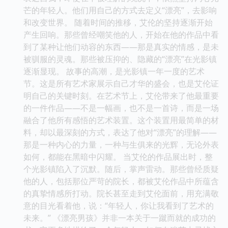
芒的年轻人。他们用自己的方式去定义“漂亮”，去影响
和改变世界。 随着时间的推移，艾伦的坚持逐渐开始
产生回响。那些曾经嘲笑他的人，开始在他的作品中看
到了某种让他们动容的东西——那是真实的情感，是未
被驯服的灵魂。那些被压抑的、隐藏的“漂亮”在光影镇
逐渐显现。 故事的高潮，是光影镇一年一度的艺术
节。这是所有艺术家展示自己才华的盛会，也是艾伦证
明自己的关键时刻。在艺术节上，艾伦带来了他最重要
的一件作品——不是一幅画，也不是一首诗，而是一场
融合了他所有感悟的艺术装置。这个装置用最简单的材
料，却以最深刻的方式，表达了他对“漂亮”的理解——
那是一种内心的力量，一种与生俱来的光辉，无论外表
如何，都能在黑暗中闪耀。 当艾伦的作品展出时，整
个光影镇陷入了沉默。随后，掌声雷动。那些曾经质疑
他的人，包括那位严苛的院长，都被艾伦作品中所蕴含
的真挚情感所打动。院长甚至走到艾伦面前，用充满敬
意的目光看着他，说：“年轻人，你让我看到了艺术的
未来。” 《漂亮男孩》并非一本关于一蹴而就的成功的