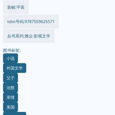
装帧:平装
isbn号码:9787559625571
丛书系列:雅众·影视文学
图书标签:
小说
外国文学
父子
治愈
亲情
美国