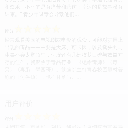
和欢乐、不幸的是有痛苦和悲伤；幸运的是故事没有
结束。” 青少年吸毒会导致他们...
☆
☆
☆
☆
☆
评分
经常观看美国的电视剧或电影的观众，可能对荧屏上
出现的毒品——主要是大麻、可卡因，以及摇头丸与
冰毒不会太觉陌生，何况还有几部收获口碑与效益并
存的佳作，就聚焦于毒品行业：《绝命毒师》《毒
枭》《毒枭：墨西哥》。就连以主打青春校园题材著
称的《河谷镇》，也不甘落伍。...
用户评价
☆
☆
☆
☆
☆
评分
从翻开第一页的那一刻起，我就被作者细腻而富有诗