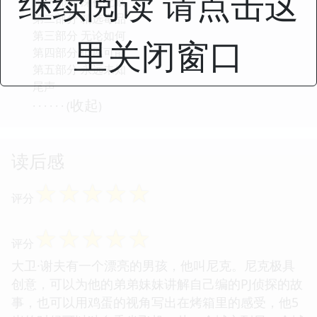
继续阅读 请点击这
第一部分 深夜无眠
第二部分 精选毒品
第三部分 无论如何
里关闭窗口
第四部分 但愿可能
第五部分 永远未知
尾声
收起
· · · · · · (
)
读后感
☆
☆
☆
☆
☆
评分
☆
☆
☆
☆
☆
评分
大卫·谢夫有一个漂亮的男孩，他叫尼克。尼克极具
创意，可以为他的弟弟妹妹讲解自己编的PJ侦探的故
事，也可以用鸡蛋的视角写出在烤箱里的感受，他5