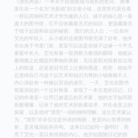
《漂亮男孩》 一本关于自我发现与成长的史诗。 故事
发生在一个名为“光影镇”的古老小镇，这里世代居住着
一群以其独特艺术才华为傲的人们。镇子的核心是一座
庞大的图书馆，它不仅收藏着无尽的知识，更隐藏着关
于镇子起源和命运的秘密。 我们的主人公，一位名叫
艾伦的年轻人，从小就对这座图书馆充满了好奇。他并
非出身于书香门第，甚至可以说是在镇子边缘一个平凡
家庭中长大。艾伦有着一双洞察力极强的眼睛，他能从
最细微之处捕捉到事物的美丽，无论是阳光投射在尘埃
上的轨迹，还是老旧书页上泛黄的墨迹。然而，他似乎
总觉得自己与这个以艺术和知识为尊的小镇格格不入，
内心深处有一种难以言说的迷茫。 一天，艾伦在图书
馆最深处的一个尘封角落，发现了一本古老的日记。日
记的作者是一位早已被遗忘的艺术家，他的文字如同星
辰般璀璨，记录了他对艺术的执着追求、对生命意义的
探索，以及他对“漂亮”一词的独特理解。这位艺术家认
为，“漂亮”并非仅仅是外表的绚丽，更是内心世界的映
射，是灵魂深处的共鸣。 这本日记如同一盏明灯，照
亮了艾伦一直以来徘徊的内心。他开始跟随日记的指