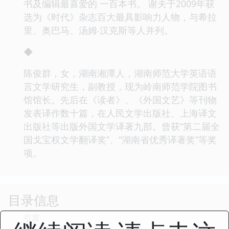
书及编辑最喜爱的 一百本书。 谢夫于2009年获
选为《时代》杂志百大最具影响力人物，与希拉
里、奥巴马、汤姆‧汉克斯等人并列。
◆
陈俊群，女，湖南湘潭人，湖南师范大学英语语
言文学研究生，副教授，现为岭南师范学院图书
馆馆长。先后在《读者》、《外国文艺》等刊物
发表译作数十篇，在人民文学出版社、上海译文
出版社等出版外国文学译著九部。曾获“第二届全
国戈宝权文学翻译奖”、“湖南省优秀译著奖”等奖
项。
目录信息
引言