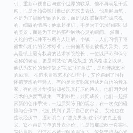
引，重新审视自己与这个世界的联系。他不再满足于观
察，而是开始尝试用自己的方式去表达。他拿起画笔，
不是为了描绘华丽的风景，而是试图捕捉那些被忽视
的、细微的情感；他拿起相机，不是为了记录转瞬即逝
的美景，而是为了定格那些触动心灵的瞬间。 然而，
艾伦的尝试并不被所有人理解。小镇上，人们习惯了遵
循世代相传的艺术标准，任何偏离都会被视为异类。尤
其是镇上最有权势的艺术学院院长，一位以严苛和保守
著称的老者，更是对艾伦“离经叛道”的风格嗤之以鼻。
他认为艾伦的创作缺乏“功底”和“章法”，是对传统艺术
的亵渎。 在追求自我艺术的过程中，艾伦遇到了同样
怀揣梦想的年轻人。有的是天资聪颖但缺乏自信的音乐
家，有的是才华横溢却被现实打压的诗人。他们因为对
艺术的热爱而聚集，互相鼓励，共同成长。他们一起探
索新的创作手法，一起质疑陈旧的观念，在一次次的碰
撞与合作中，他们找到了属于自己的声音。 艾伦也在
这段经历中，逐渐明白了“漂亮男孩”这个词的真正含
义。它不再是简单的外表评价，而是指那些敢于真实地
表达自我，即使在不被理解的境况下，依然坚持内心光