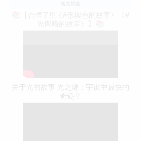
相关视频
📚【合體了!!!《#形與色的故事》《#
光與暗的故事》】📚
关于光的故事 光之谜：宇宙中最快的
奇迹？