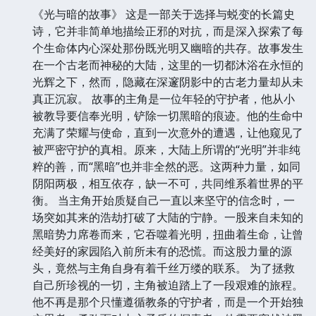
《光与暗的故事》 这是一部关于选择与蜕变的长篇史
诗，它并非简单地描绘正邪的对抗，而是深入探索了每
个生命体内心深处那份既光明又幽暗的共存。故事发生
在一个古老而神秘的大陆，这里的一切都沐浴在永恒的
光辉之下，然而，隐藏在深邃阴影中的古老力量却从未
真正沉寂。 故事的主角是一位年轻的守护者，他从小
被教导要信奉光明，铲除一切黑暗的痕迹。他的生命中
充满了荣耀与使命，直到一次意外的遭遇，让他窥见了
被严密守护的真相。原来，大陆上所谓的“光明”并非纯
粹的善，而“黑暗”也并非全然的恶。这两种力量，如同
阴阳两极，相互依存，缺一不可，共同维系着世界的平
衡。 当主角开始质疑自己一直以来坚守的信念时，一
场突如其来的浩劫打破了大陆的宁静。一股来自未知的
黑暗势力席卷而来，它吞噬着光明，扭曲着生命，让曾
经美好的家园陷入前所未有的恐慌。而这股力量的源
头，竟然与主角自身有着千丝万缕的联系。 为了拯救
自己所珍视的一切，主角被迫踏上了一段艰难的旅程。
他不再是那个只懂遵循教条的守护者，而是一个开始独