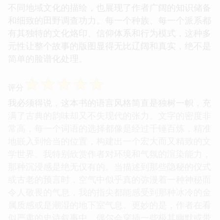
不同地域文化的描绘，也展现了作者广阔的知识储备
和细致的田野调查功力。每一个种族、每一个派系都
有其独特的文化烙印、信仰体系和行为模式，这种多
元性让整个故事的版图显得无比辽阔和真实，绝不是
简单的脸谱化处理。
☆
☆
☆
☆
☆
评分
我必须得说，这本书的语言风格简直是独树一帜，充
满了古典的韵味却又不失现代的张力。文字的密度非
常高，每一个词语的选择都像是经过千锤百炼，精准
地嵌入到恰当的位置，构建出一个宏大而又精致的文
学世界。我特别欣赏作者对环境和气氛的渲染能力，
那种沉浸感是绝无仅有的。当描述到那些隐秘的仪式
或古老的预言时，空气中似乎真的弥漫着一种神秘而
令人敬畏的气息，我的指尖都能感受到那种冰冷的金
属质感或是潮湿的地下室气息。更妙的是，作者在看
似严肃的史诗叙事中，偶尔会穿插一些极其幽默或带