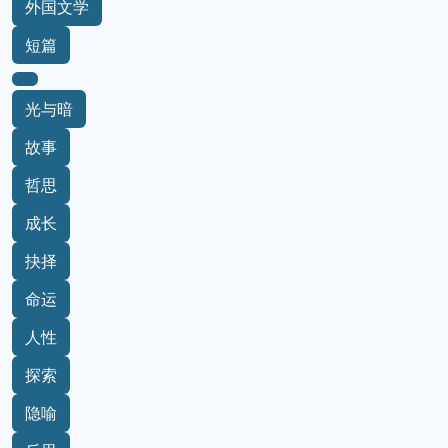
外国文学
短篇
光与暗
故事
哲思
成长
抉择
命运
人性
探索
隐喻