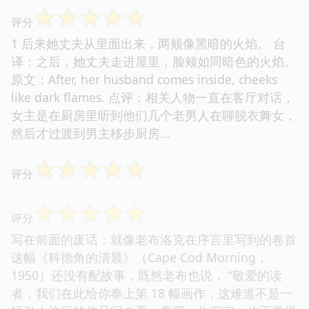
☆
☆
☆
☆
☆
评分
1 后来她丈夫从里面出来，两颊像黑暗的火焰。 台
译：之后，她丈夫走进屋里，脸颊如同暗色的火焰。
原文：After, her husband comes inside, cheeks
like dark flames. 点评：相关人物一直在客厅对话，
女主是在厨房里听到他们几个老男人在聊脱衣舞女，
然后才过渡到男主移步厨房...
☆
☆
☆
☆
☆
评分
☆
☆
☆
☆
☆
评分
写在前面的废话：就像老布洛克在序言里写到的卷首
这幅《科德角的清晨》（Cape Cod Morning，
1950）还没有配故事，既然老布也说， “敬爱的读
者，我们在此给你奉上第 18 幅画作，这难道不是一