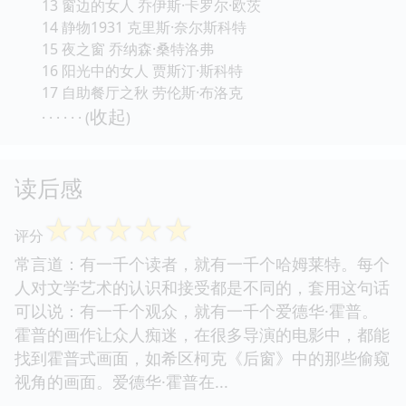
13 窗边的女人 乔伊斯·卡罗尔·欧茨
14 静物1931 克里斯·奈尔斯科特
15 夜之窗 乔纳森·桑特洛弗
16 阳光中的女人 贾斯汀·斯科特
17 自助餐厅之秋 劳伦斯·布洛克
收起
· · · · · · (
)
读后感
☆
☆
☆
☆
☆
评分
常言道：有一千个读者，就有一千个哈姆莱特。每个
人对文学艺术的认识和接受都是不同的，套用这句话
可以说：有一千个观众，就有一千个爱德华·霍普。
霍普的画作让众人痴迷，在很多导演的电影中，都能
找到霍普式画面，如希区柯克《后窗》中的那些偷窥
视角的画面。爱德华·霍普在...