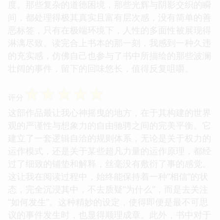
度。那些复杂的道德困境，那些光辉与阴影交织的瞬
间，都处理得极其真实且富有层次感，没有简单的善
恶标签，只有在极端环境下，人性的多面性被展现得
淋漓尽致。读完合上书本的那一刻，我感到一种久违
的充实感，仿佛自己也参与了书中所描绘的那些波澜
壮阔的事件，留下的回味悠长，值得反复咀嚼。
☆
☆
☆
☆
☆
评分
这部作品最让我心神摇曳的地方，在于其构建的世界
观的严谨性与想象力的自由驰骋之间的完美平衡。它
建立了一套逻辑自洽的规则体系，无论是关于权力的
运作模式，还是关于某些超凡力量的运作原理，都经
过了细致的铺垫和解释，丝毫没有敷衍了事的感觉。
这让我在阅读过程中，始终能保持着一种“相信”的状
态，完全沉浸其中，不去质疑“为什么”，而是去关注
“如何发生”。这种精妙的设定，使得即便是最不可思
议的事件发生时，也显得顺理成章。此外，书中对于