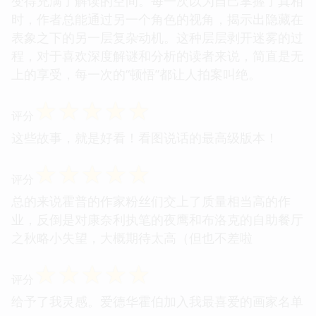
变得充满了解读的空间。每一次以为自己掌握了真相
时，作者总能通过另一个角色的视角，揭示出隐藏在
表象之下的另一层复杂动机。这种层层剥开迷雾的过
程，对于喜欢深度解谜和分析的读者来说，简直是无
上的享受，每一次的“顿悟”都让人拍案叫绝。
☆
☆
☆
☆
☆
评分
这些故事，就是好看！看图说话的最高级版本！
☆
☆
☆
☆
☆
评分
总的来说霍普的作家粉丝们交上了质量相当高的作
业，反倒是对康奈利执笔的夜鹰和布洛克的自助餐厅
之秋略小失望，大概期待太高（但也不差啦
☆
☆
☆
☆
☆
评分
给予了我灵感。爱德华霍伯加入我最喜爱的画家名单