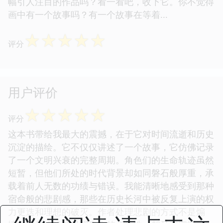
幅引人注目的作品吗？看一看吧，收下它。你不觉得
画中有一个故事吗？有一个故事在等着...
☆
☆
☆
☆
☆
评分
用户评价
☆
☆
☆
☆
☆
评分
这本书带给我最大的震撼，在于它对时间流逝和历史
沉淀的描绘。它不仅仅讲述了一个故事，它仿佛记录
了一个文明兴衰的完整周期。角色们的生命轨迹虽然
短暂，但他们所处的时代背景却如同磐石般厚重，承
载着前人无数的功绩与错误。我能清晰地感受到那种
宿命般的悲剧感，那些在历史长河中被反复上演的权
力更迭和理想的破灭。作者处理悲剧的方式不是煽