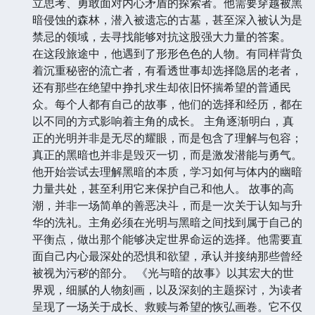
立思考、勇敢面对内心矛盾的探索者。他需要穿越被黑
暗侵蚀的森林，潜入被遗忘的古墓，甚至深入被认为是
禁忌的领域，去寻找能够对抗这股强大力量的答案。
在这段旅途中，他遇到了形形色色的人物。有同样背负
着沉重秘密的流亡者，有看透世事却选择隐居的老者，
还有那些在绝望中挣扎求生却依旧怀揣希望的普通民
众。每个人都有自己的故事，他们的选择和经历，都在
以不同的方式影响着主角的成长。 主角逐渐明白，真
正的光明并非是无尽的耀眼，而是包含了理解与包容；
真正的黑暗也并非是毁灭一切，而是激发潜能与勇气。
他开始尝试去理解黑暗的本质，学习如何与体内的幽暗
力量共处，甚至利用它来保护自己和他人。 故事的高
潮，并非一场简单的善恶决斗，而是一次关于认知与升
华的洗礼。主角必须在光明与黑暗之间找到属于自己的
平衡点，做出那个能够决定世界命运的选择。他需要直
面自己内心最深处的恐惧和欲望，承认并接纳那些曾经
被视为污秽的部分。 《光与暗的故事》以其宏大的世
界观，细腻的人物刻画，以及深刻的主题探讨，为读者
呈现了一场关于成长、救赎与希望的恢弘画卷。它不仅