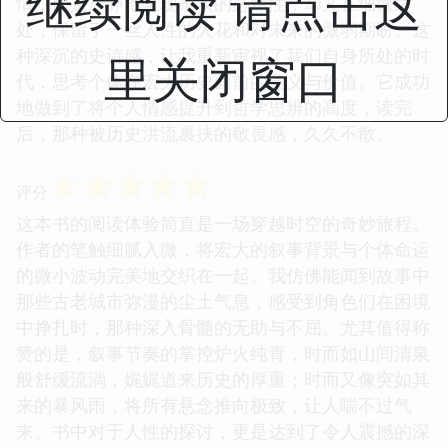
继续阅读 请点击这
情，而是冷静地呈现事实的必然性，却又在细微之
处，保留了一丝人性的火花和对未来的微弱期盼。这
种深沉的史诗感，让我重新审视了我们自身所处的时
里关闭窗口
代，思考个体在宏大历史面前的意义与价值。它成功
地做到了将个人情感提升到哲学思辨的高度，读完
后，那种被历史洪流裹挟的敬畏感，久久不散。
☆
☆
☆
☆
☆
评分
这本书的阅读体验简直是一场穿越时空的奇妙旅程。
作者的笔触细腻入微，将宏大的叙事背景与个体命运
的微小波动完美地交织在一起。我仿佛能闻到故事中
那些古老城市弥漫的尘土气息，感受到角色们在困境
中挣扎时，那种深入骨髓的无助与不屈。尤其值得称
赞的是，叙事节奏的掌控炉火纯青，时而如山间清泉
般舒缓流淌，娓娓道来历史的厚重；时而又像突如其
来的暴风雨，将所有悬念推向极致，让人喘不过气
来。书中对于人性的探讨，更是达到了令人震撼的深