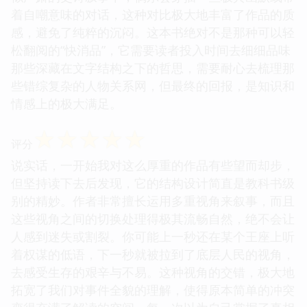
着自嘲意味的对话，这种对比极大地丰富了作品的质
感，避免了纯粹的沉闷。这本书绝对不是那种可以轻
松翻阅的“快消品”，它需要读者投入时间去细细品味
那些深藏在文字结构之下的哲思，需要耐心去梳理那
些错综复杂的人物关系网，但最终的回报，是知识和
情感上的极大满足。
☆
☆
☆
☆
☆
评分
说实话，一开始我对这么厚重的作品有些望而却步，
但坚持读下去后发现，它的结构设计简直是教科书级
别的精妙。作者非常擅长运用多重视角来叙事，而且
这些视角之间的切换处理得极其流畅自然，绝不会让
人感到迷失或割裂。你可能上一秒还在某个王座上听
着权谋的低语，下一秒就被拉到了底层人民的视角，
去感受生存的艰辛与不易。这种视角的交错，极大地
拓宽了我们对事件全貌的理解，使得原本简单的冲突