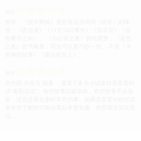
☆
☆
☆
☆
☆
评分
推荐：《脱衣舞娘》竟然有点凉州词（格非）的味
道；《夜游者》《11月10日事件》《音乐室》《自
助餐厅之秋》。 《办公室之夜》的结尾赞；《蓝色
之夜》匠气略重，写法可以更巧妙一些。 不喜《卡
罗琳的故事》《窗边的女人》。
☆
☆
☆
☆
☆
评分
劳伦斯·布洛克 编著 ，邀请了多名小说家对着霍普的
话“看图说话”。有些故事比较喜欢，有些故事不太喜
欢，这也是看合集时常有的事。如果是霍普的粉丝或
者有所了解的可能会看起来更有趣，然而我全部没看
过……