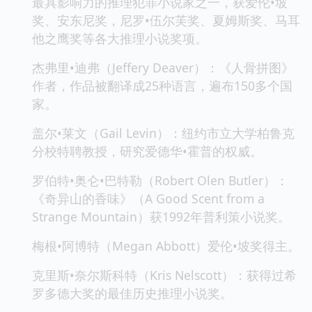
最具影响力的推理犯罪小说家之一，获爱伦•坡
奖、安东尼奖，尼罗•伍尔芙奖、夏姆斯奖、马耳
他之鹰奖等各大推理小说奖项。
杰弗里•迪弗（Jeffery Deaver）：《人骨拼图》
作者，作品被翻译成25种语言，遍布150多个国
家。
盖尔•莱文（Gail Levin）：纽约市立大学柏鲁克
分校特聘教授，研究爱德华•霍普的权威。
罗伯特•奥仑•巴特勒（Robert Olen Butler）：
《奇异山的香味》（A Good Scent from a
Strange Mountain）获1992年普利策小说奖。
梅根•阿博特（Megan Abbott）爱伦•坡奖得主。
克里斯•奈尔斯科特（Kris Nelscott）：获得过希
罗多德大奖的最佳历史推理小说奖。