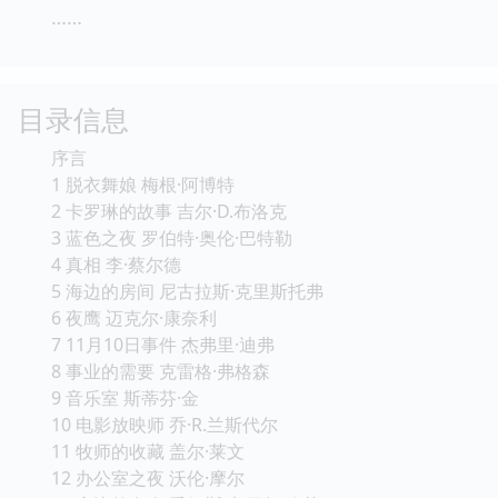
……
目录信息
序言
1 脱衣舞娘 梅根·阿博特
2 卡罗琳的故事 吉尔·D.布洛克
3 蓝色之夜 罗伯特·奥伦·巴特勒
4 真相 李·蔡尔德
5 海边的房间 尼古拉斯·克里斯托弗
6 夜鹰 迈克尔·康奈利
7 11月10日事件 杰弗里·迪弗
8 事业的需要 克雷格·弗格森
9 音乐室 斯蒂芬·金
10 电影放映师 乔·R.兰斯代尔
11 牧师的收藏 盖尔·莱文
12 办公室之夜 沃伦·摩尔