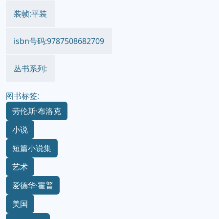
装帧:平装
isbn号码:9787508682709
丛书系列:
图书标签:
劳伦斯·布洛克
小说
短篇小说集
艺术
爱德华·霍普
美国