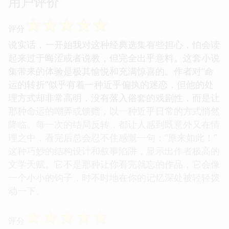
用户评价
☆
☆
☆
☆
☆
评分
说实话，一开始我对这种经典选集有些担心，怕会读
起来过于晦涩或者说教，但完全出乎意料。这套小说
集带来的体验是极其愉悦和充满惊喜的。作者对“命
运的转折”似乎有着一种近乎偏执的迷恋，但他的处
理方式却非常高明，没有落入俗套的戏剧性，而是让
那种命运的嘲弄或馈赠，以一种近乎日常的方式悄然
降临。每一次的结局反转，都让人感到既意外又在情
理之中，看完后总会忍不住感慨一句：“原来如此！”
这种巧妙的结构设计和叙事陷阱，显示出作者极高的
文学天赋。它不是那种让你看完就忘的作品，它会像
一个小小的钩子，时不时地在你的记忆深处被轻轻拨
动一下。
☆
☆
☆
☆
☆
评分