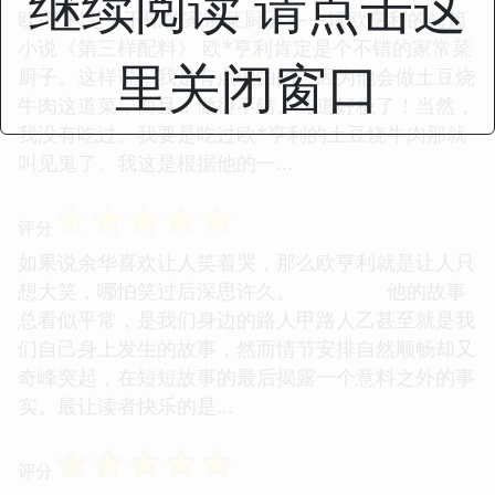
继续阅读 请点击这
欧-亨利是个不错的家常菜厨子 ——读欧亨利的短篇
小说《第三样配料》 欧*亨利肯定是个不错的家常菜
里关闭窗口
厨子。这样说，我是有点理由的。因为他会做土豆烧
牛肉这道菜，而且，做得不错。味道好极了！当然，
我没有吃过。我要是吃过欧*亨利的土豆烧牛肉那就
叫见鬼了。我这是根据他的一...
☆
☆
☆
☆
☆
评分
如果说余华喜欢让人笑着哭，那么欧亨利就是让人只
想大笑，哪怕笑过后深思许久。 他的故事
总看似平常，是我们身边的路人甲路人乙甚至就是我
们自己身上发生的故事，然而情节安排自然顺畅却又
奇峰突起，在短短故事的最后揭露一个意料之外的事
实。最让读者快乐的是...
☆
☆
☆
☆
☆
评分