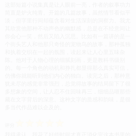
这部短篇小说集真是让人眼前一亮，作者的叙事功力
简直是炉火纯青。开篇的几篇故事，虽然情节看似平
淡，但字里行间却蕴含着对生活深刻的洞察力。我尤
其欣赏他那种不动声色的幽默感，总是在不经意间让
你会心一笑，然后又陷入沉思。比如有一篇讲的是一
个街头艺人和他那只奇怪的宠物鸟的故事，那种孤独
和执着交织在一起的氛围，读起来让人心里五味杂
陈。他对于人物心理的细腻刻画，更是教科书级别
的。每一个角色的动机和挣扎都显得那么真实可信，
仿佛你就能听到他们内心的独白。读完之后，那种意
犹未尽的感觉非常强烈，总觉得故事的结局留下了很
多想象的空间，让人忍不住回味再三，细细品咂那些
藏在文字背后的深意。这种文字的质感和韵味，是很
多当代作品难以企及的。
☆
☆
☆
☆
☆
评分
我得承认，我花了好些时间才真正消化完这本书里的