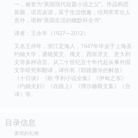
一，被誉为“美国现代短篇小说之父”。作品构思
新颖，语言诙谐，富于生活情趣，结局常常出人
意外，堪称“美国生活的幽默科全书”。
译者：王永年（1927—2012）
又名王仲年，浙江定海人，1947年毕业于上海圣
约翰大学，通晓英文、俄文、西班牙文、意大利
文等多种语言。从二十世纪五十年代起从事外国
文学研究和翻译，译作有《耶路撒冷的解放》
《十日谈》《欧·亨利小说全集》《伊甸之东》
《约婚夫妇》《在路上》《博尔赫斯文集》（合
译）等。
目录信息
麦琪的礼物