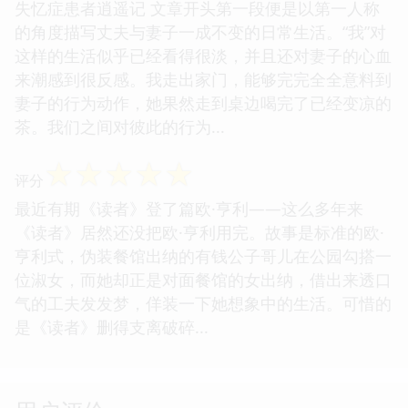
失忆症患者逍遥记 文章开头第一段便是以第一人称
的角度描写丈夫与妻子一成不变的日常生活。“我”对
这样的生活似乎已经看得很淡，并且还对妻子的心血
来潮感到很反感。我走出家门，能够完完全全意料到
妻子的行为动作，她果然走到桌边喝完了已经变凉的
茶。我们之间对彼此的行为...
☆
☆
☆
☆
☆
评分
最近有期《读者》登了篇欧·亨利――这么多年来
《读者》居然还没把欧·亨利用完。故事是标准的欧·
亨利式，伪装餐馆出纳的有钱公子哥儿在公园勾搭一
位淑女，而她却正是对面餐馆的女出纳，借出来透口
气的工夫发发梦，佯装一下她想象中的生活。可惜的
是《读者》删得支离破碎...