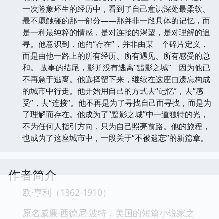
一次险象环生的经历中，看到了自己意识深处最柔软、
最不愿触碰的那一部分——那并非一段具体的记忆，而
是一种最纯粹的情感，是对连接的渴望，是对理解的追
寻。他意识到，他的“存在”，并非由某一个碎片定义，
而是由他一路上的所有经历、所有遇见、所有感受的总
和。 故事的结尾，影并没有逃离“黯影之城”，因为他已
不再急于逃离。他选择留下来，继续在这座由遗忘构成
的城市中行走。他开始用自己的方式去“记忆”，去“感
受”，去“连接”。他不再是为了寻找自己而寻找，而是为
了理解而存在。他成为了“黯影之城”中一道独特的光，
不为任何人指引方向，只为自己照亮前路。他的旅程，
也成为了这座城市中，一段关于“不被遗忘”的新篇章。
作者简介
欧·亨利（1862-1910）
原名威廉·西德尼·波特，美国的短篇小说家之