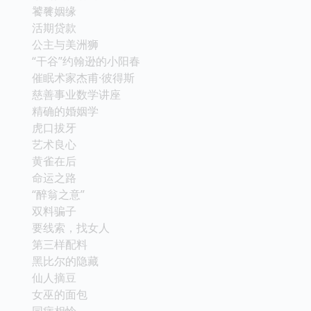
饕餮姻缘
活期贷款
公主与美洲狮
“干谷”约翰逊的小阳春
催眠术家杰甫·彼得斯
慈善事业数学讲座
精确的婚姻学
虎口拔牙
艺术良心
黄雀在后
命运之路
“醉翁之意”
双料骗子
要线索，找女人
第三样配料
黑比尔的隐藏
仙人摘豆
女巫的面包
同病相怜