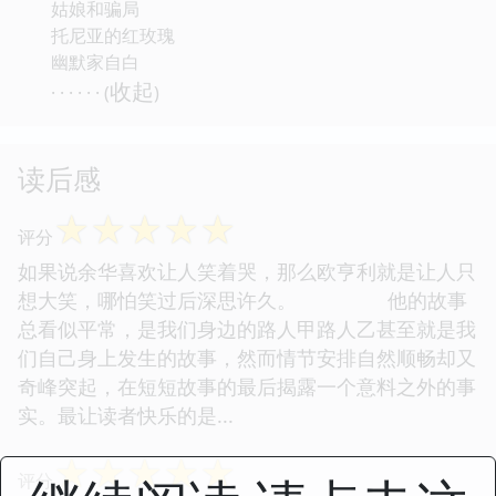
姑娘和骗局
托尼亚的红玫瑰
幽默家自白
收起
· · · · · · (
)
读后感
☆
☆
☆
☆
☆
评分
如果说余华喜欢让人笑着哭，那么欧亨利就是让人只
想大笑，哪怕笑过后深思许久。 他的故事
总看似平常，是我们身边的路人甲路人乙甚至就是我
们自己身上发生的故事，然而情节安排自然顺畅却又
奇峰突起，在短短故事的最后揭露一个意料之外的事
实。最让读者快乐的是...
☆
☆
☆
☆
☆
评分