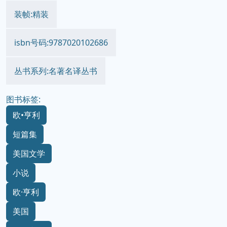
装帧:精装
isbn号码:9787020102686
丛书系列:名著名译丛书
图书标签:
欧•亨利
短篇集
美国文学
小说
欧·亨利
美国