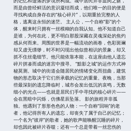
的记忆和遗落的梦境所构成。城中居民并非血肉之躯，
而是由曾经鲜活的意识凝结而成，他们唯一的目的便是
寻找构成自身存在的“核心碎片”，以期重拾完整的人
格，逃离这永恒的迷茫。 主人公，一个自称“影”的个
体，醒来时只拥有一丝模糊的自我认知。他不知道自己
是谁，为何在此，更不明白那股深藏在灵魂深处的焦灼
感从何而来。周围的世界是一幅流动的画卷，色彩斑斓
却又虚无缥缈，时不时闪现出他似曾相识的景象，却又
抓不住丝毫细节。他只能依靠本能，在这座由他人遗忘
碎片拼凑而成的迷宫中搜寻。 “黯影之城”的运作方式神
秘莫测。城中的街道会随居民的情绪变化而扭曲，建筑
物的形态取决于它们所承载的记忆的重量。夜晚，当那
些最深刻的遗忘降临时，城市会发出低沉的哀鸣，无数
细小的光点——也就是居民们手中寻找的核心碎片——
会在黑暗中闪烁，仿佛星辰坠落。 影的旅程并非孤
独。他遇到了形形色色的人物：一个自称“回响”的老
者，他记得所有人的遗忘，却丧失了属于自己的记忆；
一个名为“彼岸”的歌者，她的歌声能唤醒沉睡的碎片，
却也因此被碎片吞噬；还有一个总是带着一丝悲伤的