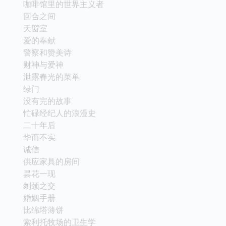
咖啡馆里的世界主义者
回合之间
天窗室
爱的奉献
警察和赞美诗
财神与爱神
泄露春光的菜单
绿门
没有完的故事
忙碌经纪人的浪漫史
二十年后
华而不实
诚信
供应家具的房间
昙花一现
刎颈之交
婚姻手册
比绵塔薄饼
索利托牧场的卫生学