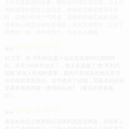
人们仓皇躲避的景象，都被他写得活灵活现，让人仿
佛能感受到皮肤上的湿意。整体的节奏把握得非常
好，该快的时候一气呵成，该慢的时候又娓娓道来，
读者的心绪完全被他牵着走，完全沉浸其中，忘记了
周遭的一切。这种掌控力，实在令人佩服。
☆
☆
☆
☆
☆
评分
42万字。欧·亨利的短篇小说还是挺有时代局限性
的，毕竟100多年过去了，有太多超越了“欧·亨利式
结尾”的耸人听闻的真事。真的不是很喜欢他总是节
外生枝的背景旁白。这书收录了60篇，我最喜欢的还
是课本里那两篇《麦琪的礼物》《最后的常春藤
叶》。
☆
☆
☆
☆
☆
评分
最喜欢命运之路和我们选择的道路这两篇，从根本上
否定了选择的意义，主张人的未来仅仅由人的本质决