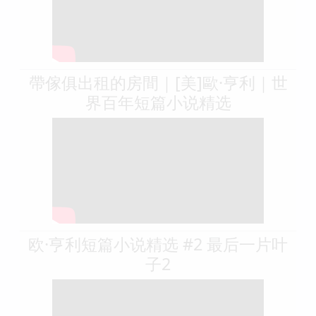
帶傢俱出租的房間｜[美]歐·亨利｜世
界百年短篇小说精选
欧·亨利短篇小说精选 #2 最后一片叶
子2