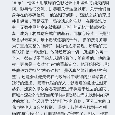
“画家”，他试图用破碎的色彩记录下那些即将消失的瞬
间。影与他们交流，拼凑着关于这座城市、关于他们自
身存在的零碎信息。 他逐渐了解到，“黯影之城”的形成
并非偶然，而是源于一场被遗忘的浩劫。在那场浩劫
中，无数生灵的意识被撕裂，他们的记忆与情感被剥
离，成为了构成这座城市的基石。而核心碎片，正是那
些意识最本源、最不愿被遗忘的部分。 影的搜寻并非
为了重拾完整的“自我”，因为他逐渐发现，所谓的“完
整”或许是一种虚幻。他所经历的一切，所遇到的每一
个人，都在以不同的方式影响着他，塑造着他。他的旅
程，更像是一次对“存在”的重新定义。他开始怀疑，那
些他努力寻找的“核心碎片”，是否真的能让他变得“完
整”，还是会让他失去在无数碎片中获得的那些珍贵而
独特的连接。 随着旅程的深入，影遭遇的危险也越来
越多。遗忘的潮汐会吞噬那些过于执着于过去的居民，
而城市深处的“虚无触须”则会攫取那些尚未找到核心碎
片的意识。他必须学会辨别记忆的真伪，区分真实的自
我与被他人遗忘的投影。 最终，影并没有找到一个明
确的“核心碎片”，让他觉得自己“完整”了。相反，他在