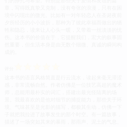
们的挣扎与希望。特别是那些关于爱情和友谊的篇
章，写得既真挚又克制，没有夸张的浪漫，只有在困
境中闪现出的微光。比如有一对年轻恋人在圣诞夜前
夕所经历的小小波折，那种为了彼此幸福而做出的牺
牲和隐忍，读来让人心头一暖，又带着一丝淡淡的忧
伤。这本书的价值在于，它提醒我们，宏大的叙事固
然重要，但生活本身是由无数个细微、真诚的瞬间构
成的。
☆
☆
☆
☆
☆
评分
这本书的语言风格简直是行云流水，读起来毫无滞涩
感，非常流畅自然。作者仿佛是一位技艺高超的魔术
师，总能用最朴实的词汇，搭建出最光怪陆离的场
景。我最喜欢的是他对细节的捕捉能力，那些关于环
境、气味甚至是光影的描写，都极其生动，仿佛一下
子就把我拉进了故事发生的那个时空。有一篇故事，
描述了一场突如其来的暴雨，那雨声、泥土的气息、