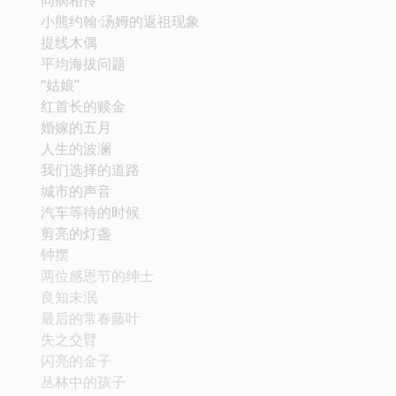
小熊约翰·汤姆的返祖现象
提线木偶
平均海拔问题
“姑娘”
红首长的赎金
婚嫁的五月
人生的波澜
我们选择的道路
城市的声音
汽车等待的时候
剪亮的灯盏
钟摆
两位感恩节的绅士
良知未泯
最后的常春藤叶
失之交臂
闪亮的金子
丛林中的孩子