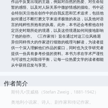
作品中反复出现的主题，例如对自然的热爱、对生命短
暂的感悟、以及对人际关系中微妙情感的描绘。书中还
会特别关注他在创作中的自我反思和艺术追求，包括他
如何通过不断打磨文字来追求极致的表达，以及他对语
言的纯粹性所抱有的执着。此外，本书还会考察他在特
定历史时期所处的境遇，以及这些境遇如何间接地影响
了他的创作。 《三作家传》旨在通过对这三位风格迥
异但同样伟大的作家进行细致的梳理与解读，为读者提
供一个深入理解他们作品的窗口，同时也为文学研究者
提供一份具有参考价值的资料。本书力求在学术严谨性
与可读性之间取得平衡，让每一位热爱文学的读者都能
从中获得启发与享受。
作者简介
斯特凡•茨威格（Stefan Zweig，1881-1942）
奥地利小说家、诗人、剧作家和传记作家。