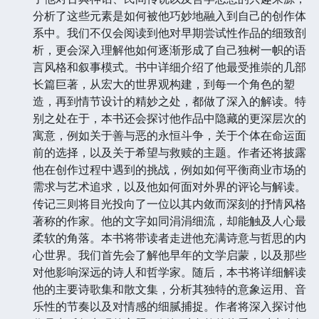
分析了这些元素是如何被他巧妙地融入到自己的创作体
系中。我们不仅会阅读到他对早期尝试性作品的细致剖
析，更会深入理解他如何逐渐形成了自己独树一帜的语
言风格和叙事模式。书中详细介绍了他最受推崇的几部
长篇巨著，从宏大的世界观构建，到每一个角色的塑
造，再到情节设计的精妙之处，都做了深入的解读。特
别之处在于，本书还会探讨他作品中隐藏的更深层次的
寓意，例如关于善与恶的永恒斗争，关于个体在命运面
前的选择，以及关于希望与救赎的主题。作者还将披露
他在创作过程中遇到的挑战，例如如何平衡商业市场的
需求与艺术追求，以及他如何面对外界的评论与解读。
传记三则将目光投向了一位以其内敛而深刻的抒情风格
著称的作家。他的文字如同涓涓细流，却能触及人心最
柔软的角落。本书将带读者走进他充满诗意与哲思的内
心世界。我们首先会了解他早年的文学启蒙，以及那些
对他影响深远的诗人和哲学家。随后，本书将详细解读
他的主要诗歌集和散文集，分析其独特的意象运用、音
乐性的节奏以及对情感的细腻捕捉。作者将深入探讨他