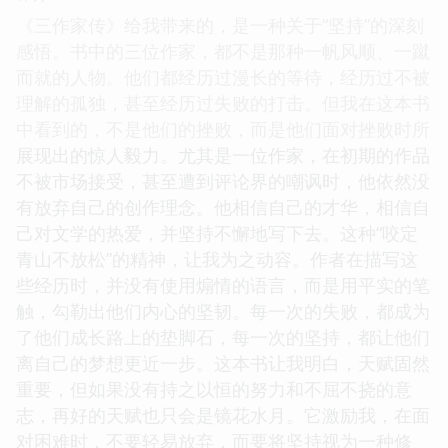
《三作家传》给我带来的，是一种关于“坚持”的深刻
感悟。书中的三位作家，都不是那种一帆风顺、一蹴
而就的人物。他们都经历过漫长的等待，经历过不被
理解的孤独，甚至经历过失败的打击。但我在这本书
中看到的，不是他们的挫败，而是他们面对挫败时所
展现出的惊人毅力。尤其是一位作家，在初期的作品
不被市场接受，甚至遭到评论界的嘲讽时，他依然没
有放弃自己的创作理念。他相信自己的才华，相信自
己对文学的热爱，并坚持不懈地写下去。这种“咬定
青山不放松”的精神，让我为之动容。作者在描写这
些经历时，并没有使用煽情的语言，而是用平实的笔
触，勾勒出他们内心的坚韧。每一次的失败，都成为
了他们成长路上的垫脚石，每一次的坚持，都让他们
离自己的梦想更近一步。这本书让我明白，天赋固然
重要，但如果没有持之以恒的努力和不屈不挠的意
志，再好的天赋也只会是镜花水月。它激励我，在面
对困难时，不要轻易放弃，而要将坚持视为一种修