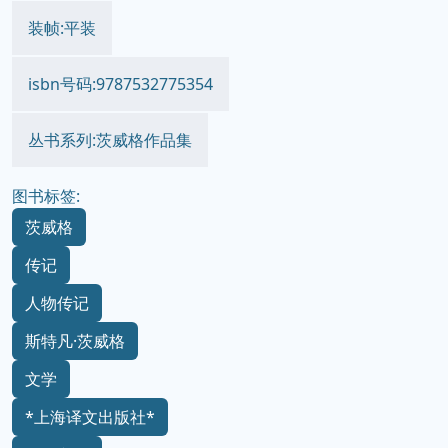
装帧:平装
isbn号码:9787532775354
丛书系列:茨威格作品集
图书标签:
茨威格
传记
人物传记
斯特凡·茨威格
文学
*上海译文出版社*