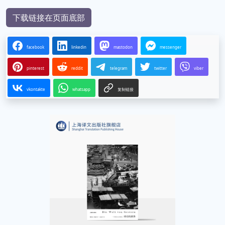
下载链接在页面底部
facebook
linkedin
mastodon
messenger
pinterest
reddit
telegram
twitter
viber
vkontakte
whatsapp
复制链接