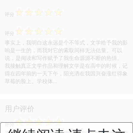
☆
☆
☆
☆
☆
评分
☆
☆
☆
☆
☆
评分
事实上，我明白这永远是个不等式，文学给予我的影
响是一生的，而我对它的索取同样无法估量。可以
说，是阅读和写作赋予了我生命源源不断的热情。
我接触真正文学作品和理解文学是在高中的时候，记
得在四年前的一天下午，阳光洒在我因兴奋涨红得象
草莓的脸上。学校体...
用户评价
☆
☆
☆
☆
☆
评分