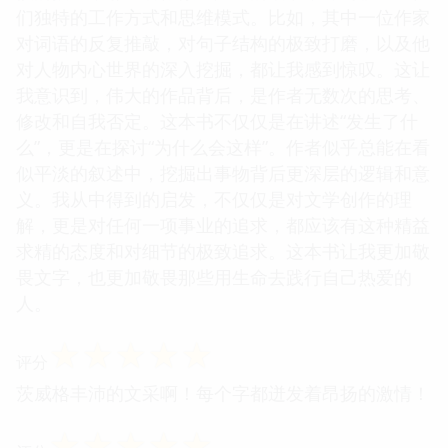
们独特的工作方式和思维模式。比如，其中一位作家
对词语的反复推敲，对句子结构的极致打磨，以及他
对人物内心世界的深入挖掘，都让我感到惊叹。这让
我意识到，伟大的作品背后，是作者无数次的思考、
修改和自我否定。这本书不仅仅是在讲述“发生了什
么”，更是在探讨“为什么会这样”。作者似乎总能在看
似平淡的叙述中，挖掘出事物背后更深层的逻辑和意
义。我从中得到的启发，不仅仅是对文学创作的理
解，更是对任何一项事业的追求，都应该有这种精益
求精的态度和对细节的极致追求。这本书让我更加敬
畏文字，也更加敬畏那些用生命去践行自己热爱的
人。
☆
☆
☆
☆
☆
评分
茨威格丰沛的文采啊！每个字都迸发着昂扬的激情！
☆
☆
☆
☆
☆