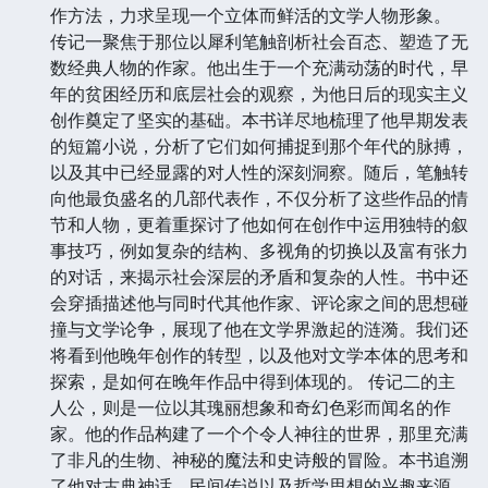
作方法，力求呈现一个立体而鲜活的文学人物形象。
传记一聚焦于那位以犀利笔触剖析社会百态、塑造了无
数经典人物的作家。他出生于一个充满动荡的时代，早
年的贫困经历和底层社会的观察，为他日后的现实主义
创作奠定了坚实的基础。本书详尽地梳理了他早期发表
的短篇小说，分析了它们如何捕捉到那个年代的脉搏，
以及其中已经显露的对人性的深刻洞察。随后，笔触转
向他最负盛名的几部代表作，不仅分析了这些作品的情
节和人物，更着重探讨了他如何在创作中运用独特的叙
事技巧，例如复杂的结构、多视角的切换以及富有张力
的对话，来揭示社会深层的矛盾和复杂的人性。书中还
会穿插描述他与同时代其他作家、评论家之间的思想碰
撞与文学论争，展现了他在文学界激起的涟漪。我们还
将看到他晚年创作的转型，以及他对文学本体的思考和
探索，是如何在晚年作品中得到体现的。 传记二的主
人公，则是一位以其瑰丽想象和奇幻色彩而闻名的作
家。他的作品构建了一个个令人神往的世界，那里充满
了非凡的生物、神秘的魔法和史诗般的冒险。本书追溯
了他对古典神话、民间传说以及哲学思想的兴趣来源，