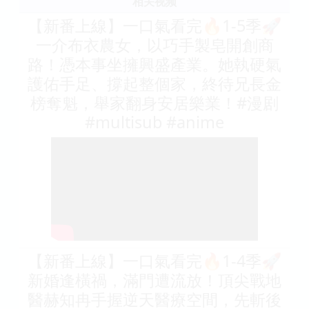
相关视频
【新番上線】一口氣看完🔥1-5季🚀
一介布衣農女，以巧手製皂開創商
路！憑本事坐擁興盛產業。她執硬氣
護佑手足、撐起整個家，終待兄長金
榜奪魁，舉家翻身安居樂業！#漫剧
#multisub #anime
【新番上線】一口氣看完🔥1-4季🚀
新婚逢橫禍，滿門遭流放！頂尖戰地
醫赫知冉手握逆天醫療空間，先斬後