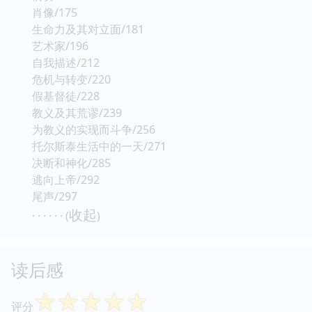
肖像/175
生命力及其对立面/181
艺术家/196
自我描述/212
危机与转变/220
假基督徒/228
教义及其荒谬/239
为教义的实现而斗争/256
托尔斯泰生活中的一天/271
决断和神化/285
逃向上帝/292
尾声/297
收起
· · · · · · (
)
读后感
☆
☆
☆
☆
☆
评分