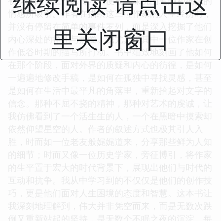
继续阅读 请点击这
初次翻阅《三作家传》，便被其深沉的笔触和细腻的
情感所吸引。作者在描绘这三位作家的人生经历时，
并没有停留在简单的事件罗列，而是深入挖掘了他们
里关闭窗口
内心深处的挣扎与热爱。我尤其被其中一位作家在创
作低谷时期的描写所打动。书中细致地刻画了他如何
在那个阶段，面对外界的质疑和内心的彷徨，是如何
一遍遍地修改手稿，是如何在孤独中寻找灵感，甚至
是如何在生活中最平凡的角落里，重新拾起对文字的
信念。那种不屈不挠的精神，那种对艺术的虔诚，让
我仿佛看到了一个活生生的人，一个在黑暗中摸索却
依然仰望星空的人。作者的叙述方式也极其引人入
胜，时而如一位老友般娓娓道来，分享那些鲜为人知
的细节；时而又像一位历史学家，旁征博引，将作家
的生平置于宏大的时代背景下，展现出他们与时代的
互动和抗争。我从中学习到的不仅仅是他们的创作技
巧，更是他们面对人生困境的态度和智慧。这本书让
我深刻地理解到，伟大并非凭空而来，而是无数次跌
倒又重新站起的坚持，是无数个不眠之夜的沉淀。每