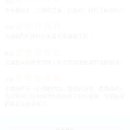
评分
字小是原罪，自动降三星，出版社一律钉上耻辱柱！
☆
☆
☆
☆
☆
评分
茨威格写列夫托尔斯泰简直像磕了药！
☆
☆
☆
☆
☆
评分
茨威格丰沛的文采啊！每个字都迸发着昂扬的激情！
☆
☆
☆
☆
☆
评分
肉体的享乐，心理的捕捉，灵魂的追寻。层层递进，
也让我对小说的描写的风格有了些许感受。茨威格写
的真是太好太好了。