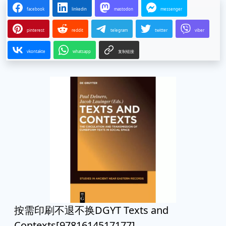
facebook
linkedin
mastodon
messenger
pinterest
reddit
telegram
twitter
viber
vkontakte
whatsapp
复制链接
按需印刷不退不换DGYT Texts and
Contexts[9781614517177]