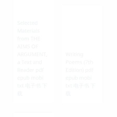
Selected
Materials
from THE
AIMS OF
ARGUMENT,
Writing
a Text and
Poems (7th
Reader pdf
Edition) pdf
epub mobi
epub mobi
txt 电子书 下
txt 电子书 下
载
载