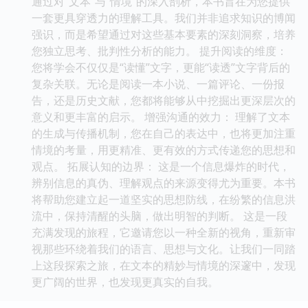
通过对“文本”与“情境”的深入剖析，本书旨在为您提供
一套更具穿透力的理解工具。我们并非追求知识的博闻
强识，而是希望通过对这些基本要素的深刻洞察，培养
您独立思考、批判性分析的能力。 提升阅读的维度：
您将学会不仅仅是“读懂”文字，更能“读透”文字背后的
复杂关联。无论是阅读一本小说、一篇评论、一份报
告，还是历史文献，您都将能够从中挖掘出更深层次的
意义和更丰富的启示。 增强沟通的效力： 理解了文本
的生成与传播机制，您在自己的表达中，也将更加注重
情境的考量，用更精准、更有效的方式传递您的思想和
观点。 拓展认知的边界： 这是一个信息爆炸的时代，
辨别信息的真伪、理解观点的来源变得尤为重要。本书
将帮助您建立起一道坚实的思想防线，在纷繁的信息洪
流中，保持清醒的头脑，做出明智的判断。 这是一段
充满发现的旅程，它邀请您以一种全新的视角，重新审
视那些环绕着我们的语言、思想与文化。让我们一同踏
上这段探索之旅，在文本的精妙与情境的深邃中，发现
更广阔的世界，也发现更真实的自我。