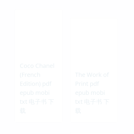
Coco Chanel
(French
The Work of
Edition) pdf
Print pdf
epub mobi
epub mobi
txt 电子书 下
txt 电子书 下
载
载