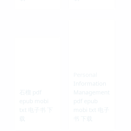
Personal
Information
石榴 pdf
Management
epub mobi
pdf epub
txt 电子书 下
mobi txt 电子
载
书 下载