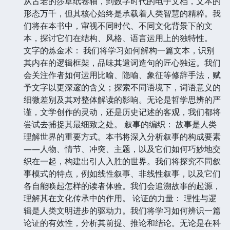
从古老的莎草纸卷轴，到数字时代的电子文档，文本的
形态万千，但其核心始终是承载着人类智慧的精粹。我
们将在本书中，审视不同时代、不同文化背景下的文
本，探讨它们在结构、风格、语言运用上的独特性。
文字的炼金术： 我们将学习如何解构一篇文本，识别
其内在的逻辑框架，品味其遣词造句的匠心独运。我们
会关注作者如何运用比喻、隐喻、象征等修辞手法，赋
予文字以更深邃的含义；探索不同语境下，词语意义的
细微差别及其对整体解读的影响。无论是哲学思辨的严
谨，文学创作的灵动，还是历史记述的客观，我们都将
尝试去捕捉其最细致之处。 叙事的编织： 故事是人类
理解世界的重要方式。本书将深入分析叙事的构成要素
——人物、情节、冲突、主题，以及它们如何巧妙地交
织在一起，构建出引人入胜的世界。我们将探究不同叙
事模式的特点，例如线性叙事、非线性叙事，以及它们
各自能唤起怎样的读者体验。我们会追溯故事的起源，
理解其在文化传承中的作用。 论证的力量： 理性与逻
辑是人类文明进步的驱动力。我们将学习如何辨识一篇
论证的有效性，分析其前提、推论和结论。无论是在科