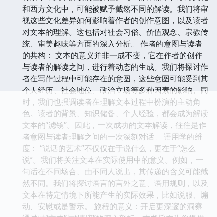
和西方文化中，可能被赋予截然不同的解读。我们将审
视这些文化差异如何影响着作者的创作意图，以及读者
对文本的理解。这包括对社会习俗、价值观念、宗教传
统、审美趣味等方面的深入分析。 作者的意图与读者
的共构： 文本的意义并非一成不变，它在作者的创作
与读者的解读之间，进行着动态的生成。我们将探讨作
者在写作过程中可能存在的意图，这些意图可能受到其
个人经历、社会地位、政治立场等多种因素的影响。同
时，我们也强调读者在理解文本过程中扮演的主动角
色。读者的背景、知识储备、个人经验，都会成为解读
文本的“滤镜”。因此，一次成功的文本解读，往往是作
者意图与读者理解之间的一次深刻对话。 语用学的维
度： “说话的艺术”不仅仅在于说什么，更在于“怎么
说”。我们将关注文本在实际使用中的意义。例如，一
句话在不同场合、由不同人说出，其传递的含义可能截
然不同。我们将探讨语言的言外之意、语用规则，以及
文本在特定情境下所能产生的实际效果，比如说服、煽
动、安慰或是警示。 旅程的意义：开启更深邃的洞察