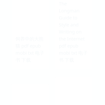
The
Longman
Guide to
Style and
Writing on
饲养中的大熊
the Internet
猫 pdf epub
pdf epub
mobi txt 电子
mobi txt 电子
书 下载
书 下载