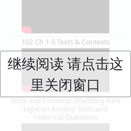
102 Ch 1-5 Texts & Contexts
继续阅读 请点击这
里关闭窗口
Texts and Contexts: Shedding New
Light on Ancient Texts and
Historical Questions