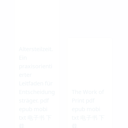
Altersteilzeit.
Ein
praxisorienti
erter
Leitfaden für
Entscheidung
The Work of
sträger. pdf
Print pdf
epub mobi
epub mobi
txt 电子书 下
txt 电子书 下
载
载