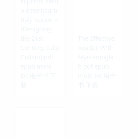
Niju-ichi seiki
o dezeinsuru
Ruiji Korani =
[Designing
the 21st
The Effective
Century, Luigi
Reader, With
Collani] pdf
Myreadingla
epub mobi
b pdf epub
txt 电子书 下
mobi txt 电子
载
书 下载