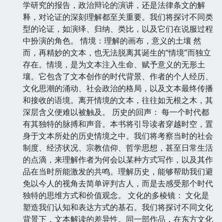
学研究的报告，政治辩论的演讲，还是法律条文的解
释，对论证的深刻理解都至关重要。我们将探讨不同类
型的论证，如演绎、归纳、类比，以及它们在说服过程
中扮演的角色。 情境：理解的画布，意义的土壤 然
而，再精妙的文本，也无法脱离其诞生的“情境”而独立
存在。情境，是为文本注入生命、赋予意义的无形土
壤。它包含了文本创作的时代背景、作者的个人经历、
文化思潮的涌动、社会政治的格局，以及文本最终传播
和接收的语境。离开情境的文本，往往如无根之木，其
深层含义便难以被触及。 历史的回声： 每一个时代都
有其独特的脉搏和声音。本书将引导读者穿越时空，置
身于文本所处的历史情境之中。我们将考察当时的社会
制度、经济状况、宗教信仰、哲学思想，甚至日常生活
的点滴，来理解作者为何会以某种方式写作，以及其作
品在当时所能激发的共鸣。理解历史，能够帮助我们避
免以今人的视角去简单评判古人，而是去感受那个时代
独特的思维方式和价值观念。 文化的多棱镜： 文化是
塑造我们认知和表达方式的基石。我们将探讨不同文化
背景下，文本解读的差异性。同一部作品，在东方文化