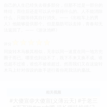
试图摆脱，然而一切都是徒劳的。
☆
☆
☆
☆
☆
评分
村上春树的作品!
☆
☆
☆
☆
☆
评分
自己的人生已经失去很多部分，但那不过是一部分的
终结，而往后还是可以从中获得什么的。人不能消除
什么，只能等待其自行消失。——《出租车上的男
人》他能够提供那个。但是脂肪可以去掉，青春却无
法返回了。——《游泳池畔》
☆
☆
☆
☆
☆
评分
同旋转木马极其相似，无非以同一速度在同一地方兜
圈子而已。哪里也到达不了，既下不来又换不成。谁
也超不过谁，谁也不被谁超过。然而我们又在这旋转