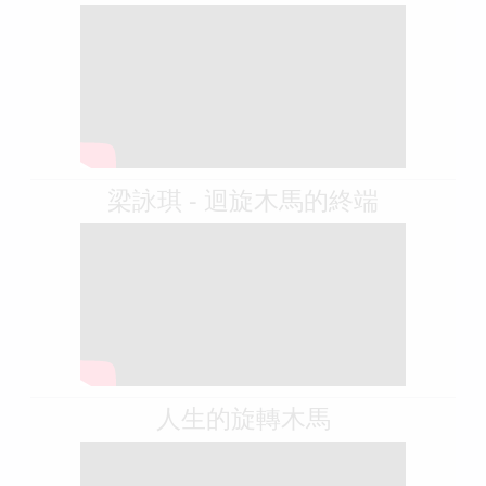
生米煮成淑蔓《旋轉木馬》| 米爺 x
黃淑蔓 | JFFT歌謠祭2026
梁詠琪 - 迴旋木馬的終端