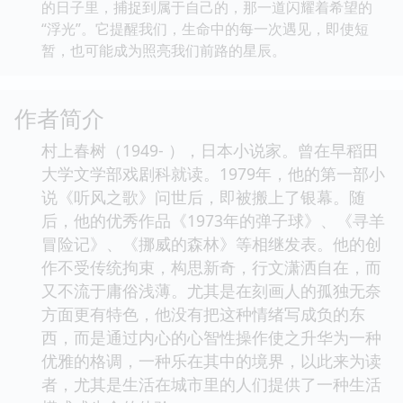
的生活。但她的生活，已不再是当初那般被动和沉寂。
她学会了在平凡中寻找不凡，在静谧中感受心跳。她依
旧经营着她的“浮光掠影”，但她知道，她自己，才是那
个最值得去书写的、最动人的故事。 这本书，是关于
成长，关于勇气，关于如何在一个平凡的世界里，活出
不平凡的自己。它讲述了如何从过去的阴影中走出来，
如何去拥抱生活中的点点滴滴，如何在每一个看似寻常
的日子里，捕捉到属于自己的，那一道闪耀着希望的
“浮光”。它提醒我们，生命中的每一次遇见，即使短
暂，也可能成为照亮我们前路的星辰。
作者简介
村上春树（1949- ），日本小说家。曾在早稻田
大学文学部戏剧科就读。1979年，他的第一部小
说《听风之歌》问世后，即被搬上了银幕。随
后，他的优秀作品《1973年的弹子球》、《寻羊
冒险记》、《挪威的森林》等相继发表。他的创