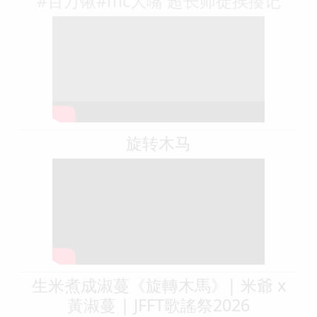
木马上针对假设的敌手进行着你死我活的鏖战。
相关视频
#大傻宣@大傻宣(义薄云天) #于老三
#百万锹#mc大嘴 超长师徒挨揍记
旋转木马