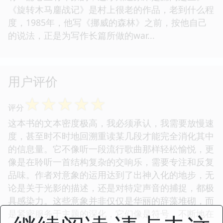
☆
☆
☆
☆
☆
评分
☆
☆
☆
☆
☆
评分
因为有重复阅读村上春树的习惯，从图书馆借了《旋
转木马鏖战记》出来。以为是重温，结果翻开书页没
有一篇心里有印象的，这才知道原来是漏网之鱼。
《旋转木马鏖战记》是村上很老的作品，老到什么程
度，1985年，他写《挪威的森林》之前，按他自己
的说法，正是为写作长篇所做的war...
用户评价
☆
☆
☆
☆
☆
评分
这本书的文本密度极高，我必须承认，我需要放慢速
度，甚至时不时地回溯重读某几段才能完全消化其中