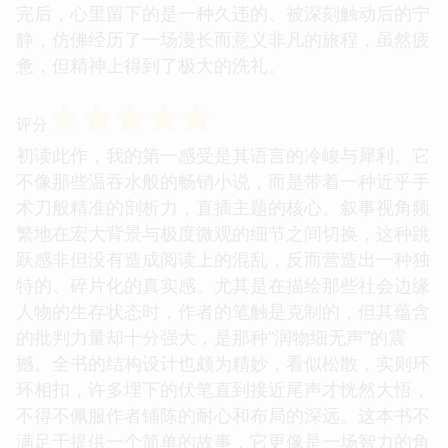
种对比产生了强烈的戏剧张力。最让我印象深刻的
是，作者没有提供廉价的答案或圆满的结局。相反，
它更像是一场邀请，邀请读者带着自己的疑问和困惑
离开，继续在现实生活中寻找属于自己的解释。它没
有给人予安慰，但却给予了直面现实的勇气。这种不
提供拐杖的支持方式，反而显得更加真诚和有力。读
完后，心里留下的是一种久违的、被深刻触动后的宁
静，仿佛经历了一场漫长而意义非凡的旅程，虽然疲
惫，但精神上得到了极大的洗礼。
☆
☆
☆
☆
☆
评分
初读此作，我的第一感受是其语言的冷峻与犀利。它
不像那些温吞水般的畅销小说，而是带着一种近乎手
术刀般精准的剖析力，直插主题的核心。叙事视角频
繁地在宏大背景与极度微观的细节之间切换，这种跳
跃感非但没有造成阅读上的混乱，反而营造出一种独