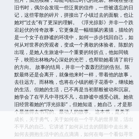
的世界里。陈默的出现，像一道光，穿透了她心灵的缝
隙，让她不得不面对那些被遗忘的伤痛，以及那些尚未
绽放的热情。她开始意识到，生活不仅仅是阅读故事，
更是去创造属于自己的故事，去体验，去感受，去爱。
书中穿插着对小镇历史的回溯。那段被遗忘的岁月，曾
有过繁华，也有过动荡。老一辈人的故事，像泛黄的老
照片，虽然模糊，却能勾勒出时代的轮廓。林晚在整理
旧书时，偶尔会发现一些泛黄的信件，一些被遗忘的日
记，这些零散的碎片，拼接出了小镇过去的面貌，也让
她对“过去”有了更深的理解。 《浮光掠影》并非一个跌
宕起伏的传奇故事，它更像是一幅细腻的素描，描绘的
是一个女子在静谧的环境中，如何一步步找回自己，如
何从对世界的旁观者，变成一个勇敢的体验者。陈默的
出现，是她人生旅途中一个重要的转折点，他如同镜
子，映照出林晚内心深处的光芒，也帮助她看清了前行
的方向。 故事的结局，并非一个轰轰烈烈的告别。陈
默最终还是会离开，就像他来时一样，带着他的故事，
去往远方。而林晚，也将在小镇的栀子花香中，继续她