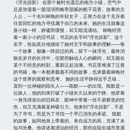
市人生的疲惫、无可选择和心理扭曲。内容有写
夫妻为一件小事而离婚、有写人生走到中途的彷
徨，有写骄傲的小姐内心的爱情萌动、有写少年
的青春冲动、残疾者内心的奋起企求，也有幽默
故事。风格上都幽默有趣，为村上春树的早期作
品，但展现了他一贯的写作手法。
《浮光掠影》 在那个被时光遗忘的南方小镇，空气中
总是弥漫着一股湿润而略带甜腻的栀子花香。故事的主
人公，一个名叫林晚的年轻女子，正努力在这个充斥着
往昔回忆的地方寻找属于自己的未来。她的生活就像这
座小镇一样，静谧而缓慢，却又暗流涌动。 林晚经营
着一家小小的旧书店，书店的名字叫“浮光掠影”。这个
名字，恰如其分地描绘了她对文字和故事的理解——每
一个故事，都像一阵掠过的风，留下一抹浮光，最终消
散在岁月的长河中，但那些触动人心的瞬间，却又能在
某个不经意的时刻，重新泛起涟漪。书店里堆满了泛黄
的书籍，每一本都承载着不同的故事，也承载着林晚对
这个世界的观察和思考。 她的生活平静得近乎乏味，