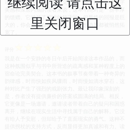
继续阅读 请点击这
的信息量。它不像听一段流行歌曲那样轻松愉悦，更
像是在聆听一首结构复杂的交响乐，需要专注和反复
里关闭窗口
品味。作者对意象的运用达到了出神入化的地步，无
论是关于光影的描述，还是对特定声音的捕捉，都极
具感染力。这些意象并非仅仅是华丽的辞藻堆砌，而
是紧密服务于主题的深化，它们像是符号，不断地在
读者的脑海中构建新的意义层面。对于那些追求文字
美感和深层内涵的读者来说，这本书绝对是一份丰厚
的馈赠。它挑战了阅读的舒适区，但最终的回报是巨
大的，你会感觉自己的词汇库和思想边界都被悄然拓
宽了。
☆
☆
☆
☆
☆
评分
我是在一个安静的冬日午后开始阅读这本作品的，而
这种氛围似乎与书中所营造的疏离感和某种程度上的
宿命论完美契合。这本书的叙事节奏带着一种奇异的
韵律感，时而快如疾风骤雨，时而慢如滴水穿石，这