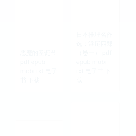
探偵綺譚 pdf
集之幽灵汽车
epub mobi
pdf epub
txt 电子书 下
mobi txt 电子
载
书 下载
日本推理名作
选：浜尾四郎
恶魔的圣诞节
（卷一） pdf
pdf epub
epub mobi