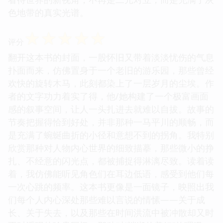
其微妙。作者似乎对人性的复杂性有着深刻的洞察，
没有简单地将角色标签化为好人或坏蛋。每个角色都
有其存在的合理性和其行动的内在逻辑，即使是那些
做出错误选择的人，他们的动机也能得到合理的解
释。这种对人性的包容性，让整个故事的基调显得既
沉重又充满了人道主义的光辉。我欣赏它提供了一种
看待世界的新视角，不再是二元对立，而是充满了灰
色地带的真实光谱。
☆
☆
☆
☆
☆
评分
翻开这本书的封面，一股怀旧又带着淡淡忧伤的气息
扑面而来，仿佛置身于一个老旧的游乐园，那些曾经
欢快的旋转木马，此刻都染上了一层岁月的尘埃。作
者的文字功力着实了得，他/她构建了一个极富画面
感的叙事空间，让人一头扎进去就难以自拔。故事的
节奏把握得恰到好处，并非那种一马平川的顺畅，而
是充满了蜿蜒曲折的小径和意想不到的拐角。我特别