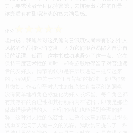
特的、碎片化的真实感。尤其是在描绘那些社会边缘
人物的生存状态时，作者的笔触是克制的，但其蕴含
的批判力量却十分强大，是那种“润物细无声”的震
撼。全书的结构设计也颇为精妙，看似松散，实则环
环相扣，许多埋下的伏笔直到接近尾声才恍然大悟，
不得不佩服作者铺陈的耐心和布局的深远。这本书不
满足于提供一个简单的故事，它更像是一场智力的角
力，要求读者全程保持警觉，去拼凑出完整的图景，
读完后有种酣畅淋漓的智力满足感。
☆
☆
☆
☆
☆
评分
坦白说，我通常对这类偏向意识流或者带有强烈个人
风格的作品持保留态度，因为它们很容易陷入自说自
话的泥潭。然而，这本书成功地避免了这一点。它在
保持高度艺术性的同时，却奇迹般地保留了对普通读
者的友好度。情节的张力是在层层递进中建立起来
的，特别是其中关于“信任与背叛”的探讨，处理得极