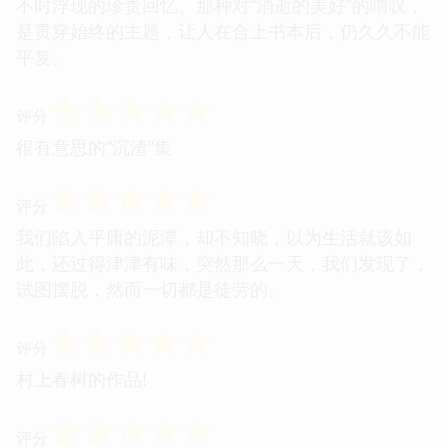
欣赏那种对人物内心世界的细致描摹，那些微小的挣
扎、不经意的闪光点，都被捕捉得淋漓尽致。读着读
着，我仿佛能听见角色们在耳边低语，感受到他们每
一次心跳的频率。这本书更像是一面镜子，映照出我
们每个人内心深处那些难以言说的情愫——关于成
长、关于失去，以及那些在时间洪流中被冲散却又时
不时浮现的珍贵回忆。那种对“消逝的美好”的喟叹，
是贯穿始终的主题，让人在合上书本后，仍久久不能
平复。
☆
☆
☆
☆
☆
评分
很有意思的“沉渣”集
☆
☆
☆
☆
☆
评分
我们陷入平庸的泥潭，却不知晓，以为生活就该如
此，还过得津津有味，突然那么一天，我们发现了，