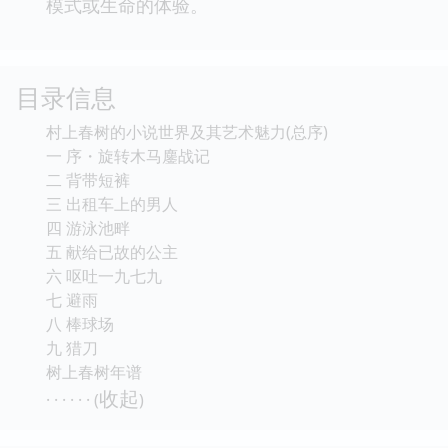
作不受传统拘束，构思新奇，行文潇洒自在，而
又不流于庸俗浅薄。尤其是在刻画人的孤独无奈
方面更有特色，他没有把这种情绪写成负的东
西，而是通过内心的心智性操作使之升华为一种
优雅的格调，一种乐在其中的境界，以此来为读
者，尤其是生活在城市里的人们提供了一种生活
模式或生命的体验。
目录信息
村上春树的小说世界及其艺术魅力(总序)
一 序・旋转木马鏖战记
二 背带短裤
三 出租车上的男人
四 游泳池畔
五 献给已故的公主
六 呕吐一九七九