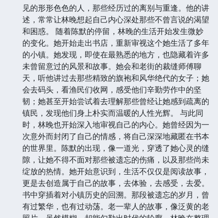
直到一位神秘的陌生人——陈默——的出现。陈默是一
位旅人，他的到来打破了小镇长久以来的宁静。他穿着
一身洗得发白的旧风衣，眼神中带着一丝不易察觉的忧
伤，却又充满着某种吸引力。他来到“浮光掠影”，不是
为了寻书，而是为了寻找一个早已消失的承诺。 陈默
的故事，如同他身上带着的、来自远方的风，充满了未
知与沧桑。他讲述着漂泊的经历，那些在陌生城市里遇
见的形形色色的人，那些经历过的离别与重逢。他的讲
述，常常让林晚想起自己内心深处那些不曾言说的渴望
和困惑。 随着陈默的停留，林晚的生活开始发生微妙
的变化。她开始走出书店，重新审视这个她生活了多年
的小镇。她发现，即使在最熟悉的地方，也隐藏着许多
未曾留意过的风景和故事。她会和老街的裁缝师傅聊
天，听他讲过去那些精致的旗袍和风华绝代的女子；她
会去码头，看渔民们收网，感受他们辛勤劳作中的坚
韧；她甚至开始尝试着去理解那些曾经让她感到疏离的
镇民，发现他们身上朴实而温暖的人性光辉。 与此同
时，林晚也开始深入地审视自己的内心。她曾经因为一
次意外而封闭了自己的情感，将自己深深地藏匿在书本