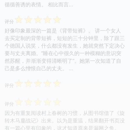
☆
☆
☆
☆
☆
评分
这部小说按村上的说法，写的是他从别人那里听来的
故事，也是「挪」之前的第一部以现实主义手法创作
的小说。 读完的感受，我只能说，这同读村上的小
说有很大的不同。书中的故事都被作者尽量以故事本
来的面目展示出来，因而有了更加诚恳的意味，有了
循循善诱的表情。 相比而言...
☆
☆
☆
☆
☆
评分
好像印象最深的一篇是《背带短裤》。 讲一个女人
去买定制的背带短裤，短短的三十分钟里，除了跟三
个德国人说笑，什么都没有发生，她就突然下定决心
要与丈夫离婚。”睡在心中很久的一种模糊的意识突
然苏醒，并渐渐变得清晰明了“。她第一次知道了自
己是多么憎恨自己的丈夫。 ...