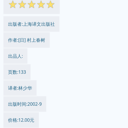
旋转木马鏖战记 pdf epub mobi
txt 电子书 下载 2026
简体网页
繁体网页
||
☆
☆
☆
☆
☆
出版者:上海译文出版社
作者:[日] 村上春树
出品人:
页数:133