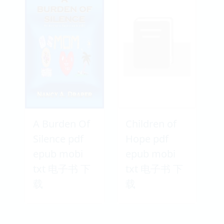
A Burden Of
Children of
Silence pdf
Hope pdf
epub mobi
epub mobi
txt 电子书 下
txt 电子书 下
载
载