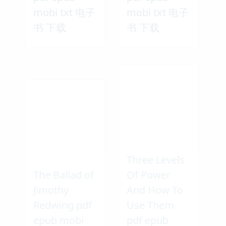
mobi txt 电子
mobi txt 电子
书 下载
书 下载
Three Levels
The Ballad of
Of Power
Jimothy
And How To
Redwing pdf
Use Them
epub mobi
pdf epub