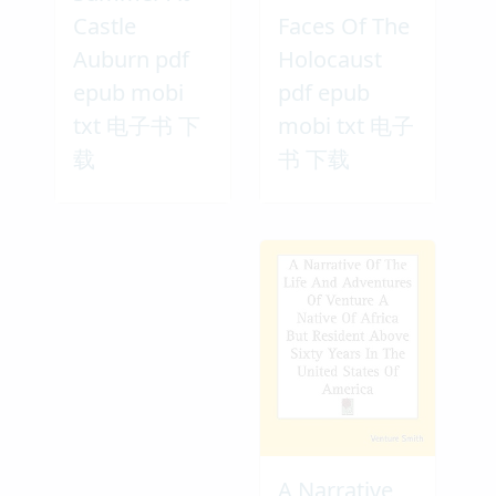
Castle
Faces Of The
Auburn pdf
Holocaust
epub mobi
pdf epub
txt 电子书 下
mobi txt 电子
载
书 下载
A Narrative