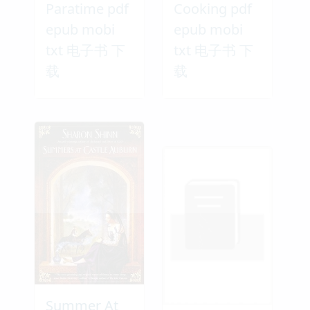
Paratime pdf
Cooking pdf
epub mobi
epub mobi
txt 电子书 下
txt 电子书 下
载
载
Summer At