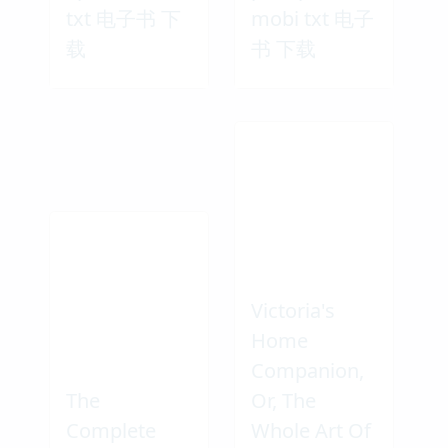
txt 电子书 下
mobi txt 电子
载
书 下载
Victoria's
Home
Companion,
The
Or, The
Complete
Whole Art Of