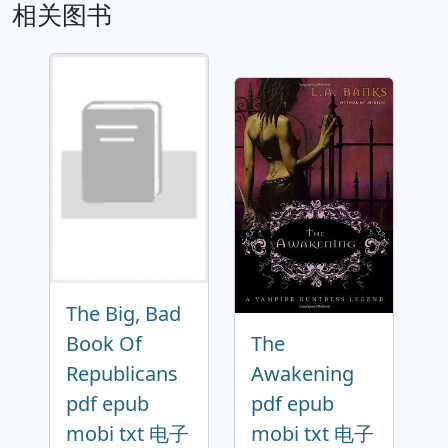
相关图书
The Big, Bad
Book Of
The
Republicans
Awakening
pdf epub
pdf epub
mobi txt 电子
mobi txt 电子