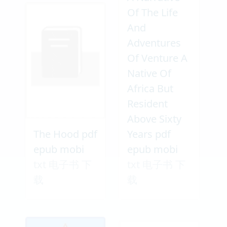
Of The Life
And
Adventures
Of Venture A
Native Of
Africa But
Resident
Above Sixty
The Hood pdf
Years pdf
epub mobi
epub mobi
txt 电子书 下
txt 电子书 下
载
载