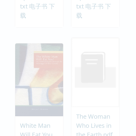
txt 电子书 下
txt 电子书 下
载
载
The Woman
White Man
Who Lives in
Will Eat You
the Earth pdf