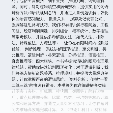
巧，包括主旨概括、细节查找、推理判断、词句理解
等。同时，针对逻辑填空和病句辨析，提供实用的词语
辨析方法和语法规则总结，并通过大量例题讲解，强化
你的语言感知能力。 数量关系： 摒弃死记硬背公式，
强调解题思路与技巧。我们将详细讲解行程问题、工程
问题、经济利润问题、排列组合、概率统计、数字推理
等常考模块，并提供多种解题方法（如代入法、排除
法、特殊值法、方程法等），让你在有限时间内找到最
优解。 判断推理： 系统讲解图形推理、定义判断、类
比推理、逻辑判断（朴素逻辑、分析推理、假言推理、
直言推理等）四大模块。本书将提供清晰的图形推理规
律总结，帮助你快速识别图形变化；对于逻辑判断，我
们将深入解析命题关系、推理规则，并提供大量经典例
题，让你掌握严谨的逻辑思维。 资料分析： 传授“一看
二算三选”的快速解题法。本书将为你详细讲解各类统
计图表（表格、折线图、柱状图、饼图等）的解读技
巧，重点梳理增长率、比重、指数、平均数等核心计算
公式和速算方法，并通过大量针对性练习，让你在短时
间内准确高效地完成计算。 2. 《申论》科目： 材料解