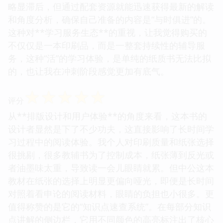
略显滞后，但通过配套资源就能迅速获得最新的解读
和角度分析，确保自己准备的内容是“与时俱进”的。
这种对**学习服务生态**的重视，让我觉得购买的
不仅仅是一本印刷品，而是一整套持续性的辅导服
务，这种“活”的学习体验，是单纯的纸质书无法比拟
的，也让我在冲刺阶段感觉更加有底气。
☆
☆
☆
☆
☆
评分
从**排版设计和用户体验**的角度来看，这本书的
设计者显然是下了不少功夫，这直接影响了长时间学
习过程中的阅读体验。我个人对印刷质量和纸张选择
很挑剔，很多教辅书为了控制成本，纸张薄到反光或
者油墨味太重，导致读一会儿眼睛就累。但中公这本
教材在纸张的选择上明显更偏向哑光，即便是长时间
对照着看申论的阅读材料，眼睛的负担也小很多。更
值得称赞的是它的“知识点速查系统”。在每部分知识
点讲解的侧边栏，它用不同颜色的高亮标注出了核心