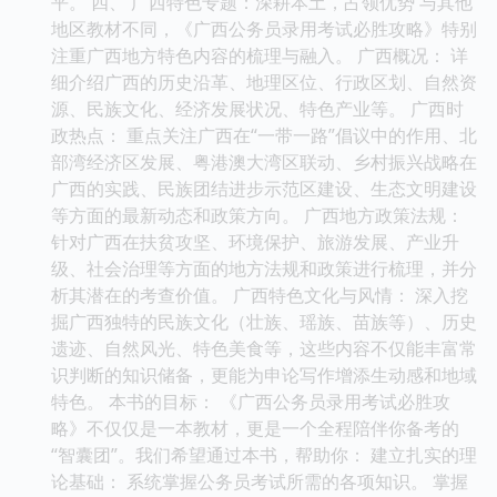
平。 四、 广西特色专题：深耕本土，占领优势 与其他
地区教材不同，《广西公务员录用考试必胜攻略》特别
注重广西地方特色内容的梳理与融入。 广西概况： 详
细介绍广西的历史沿革、地理区位、行政区划、自然资
源、民族文化、经济发展状况、特色产业等。 广西时
政热点： 重点关注广西在“一带一路”倡议中的作用、北
部湾经济区发展、粤港澳大湾区联动、乡村振兴战略在
广西的实践、民族团结进步示范区建设、生态文明建设
等方面的最新动态和政策方向。 广西地方政策法规：
针对广西在扶贫攻坚、环境保护、旅游发展、产业升
级、社会治理等方面的地方法规和政策进行梳理，并分
析其潜在的考查价值。 广西特色文化与风情： 深入挖
掘广西独特的民族文化（壮族、瑶族、苗族等）、历史
遗迹、自然风光、特色美食等，这些内容不仅能丰富常
识判断的知识储备，更能为申论写作增添生动感和地域
特色。 本书的目标： 《广西公务员录用考试必胜攻
略》不仅仅是一本教材，更是一个全程陪伴你备考的
“智囊团”。我们希望通过本书，帮助你： 建立扎实的理
论基础： 系统掌握公务员考试所需的各项知识。 掌握