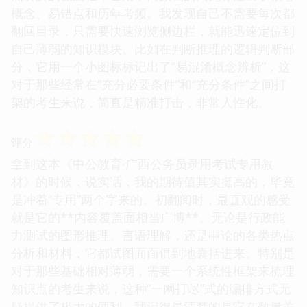
概念、易错点和历年考频。我发现自己不需要每次都
翻回目录，只需要快速浏览侧边栏，就能迅速定位到
自己薄弱的知识模块。比如在判断推理的逻辑判断部
分，它用一个小图标标记出了“易混淆概念辨析”，这
对于那些经常在“充分必要条件”和“充分条件”之间打
架的考生来说，简直是精准打击，非常人性化。
☆
☆
☆
☆
☆
评分
拿到这本《中公教育·广西公务员录用考试专用教
材》的时候，说实话，我的期待值其实挺高的，毕竟
是冲着“专用”两个字来的。初翻阅时，最直观的感受
就是它的**内容覆盖面相当广博**。无论是行政能
力测试的图形推理、言语理解，还是申论的各类热点
分析和材料，它都试图面面俱到地囊括进来。特别是
对于那些基础相对薄弱，需要一个系统性框架来梳理
知识点的考生来说，这种“一网打尽”式的编排方式无
疑提供了极大的便利。我记得最清楚的是它在数量关