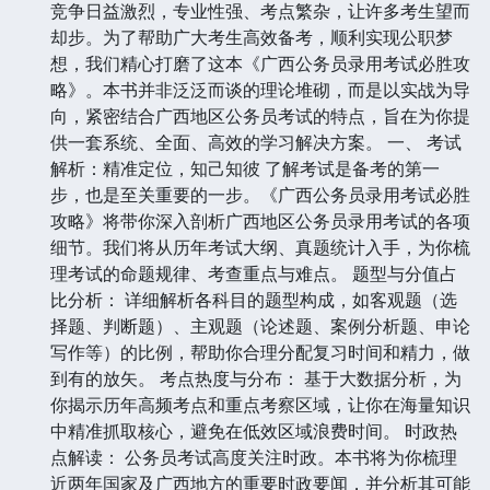
竞争日益激烈，专业性强、考点繁杂，让许多考生望而
却步。为了帮助广大考生高效备考，顺利实现公职梦
想，我们精心打磨了这本《广西公务员录用考试必胜攻
略》。本书并非泛泛而谈的理论堆砌，而是以实战为导
向，紧密结合广西地区公务员考试的特点，旨在为你提
供一套系统、全面、高效的学习解决方案。 一、 考试
解析：精准定位，知己知彼 了解考试是备考的第一
步，也是至关重要的一步。《广西公务员录用考试必胜
攻略》将带你深入剖析广西地区公务员录用考试的各项
细节。我们将从历年考试大纲、真题统计入手，为你梳
理考试的命题规律、考查重点与难点。 题型与分值占
比分析： 详细解析各科目的题型构成，如客观题（选
择题、判断题）、主观题（论述题、案例分析题、申论
写作等）的比例，帮助你合理分配复习时间和精力，做
到有的放矢。 考点热度与分布： 基于大数据分析，为
你揭示历年高频考点和重点考察区域，让你在海量知识
中精准抓取核心，避免在低效区域浪费时间。 时政热
点解读： 公务员考试高度关注时政。本书将为你梳理
近两年国家及广西地方的重要时政要闻，并分析其可能