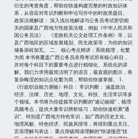
衍生的考查角度，帮助你快速构建完整的时政知识体
系，从容应对常识判断和申论写作中的时政类题目。
政策法规解读： 深入浅出地解读与公务员考试密切相
关的国家及广西地方性政策法规，例如《中华人民共和
国公务员法》、《党政机关公文处理工作条例》等，以
及广西地区的区域发展规划、民生政策等，为你的知识
储备添砖加瓦。 二、 核心考点精讲：系统梳理，化繁
为简 本书将覆盖广西公务员录用考试所有核心科目，
并对每个科目下的重要考点进行精细化、系统化的讲
解。我们力求用最简洁明了的语言，最直观的图示，将
复杂晦涩的知识点化繁为简，帮助你快速掌握。 1.
《行政职业能力测验》科目： 常识判断： 涵盖政治、
经济、法律、历史、地理、文化、科技、生活常识等多
个领域。本书将为你提炼常识判断的“速记秘籍”，梳理
高频考点，提供大量常识辨析练习，助你快速积累“通
识”。特别是广西地方特色常识，如广西的历史文化、
地理风貌、特色经济、民族风情等，将得到重点关注。
言语理解与表达： 重点突破阅读理解的“快读慢思”技