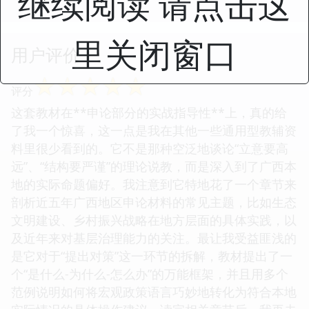
继续阅读 请点击这
里关闭窗口
用户评价
☆
☆
☆
☆
☆
评分
这套教材在**申论部分的实战指导性**上，真的给
了我一个惊喜，这一点是我在其他一些通用型教辅资
料里很少看到的。它不是那种空泛地谈论“立意要高
远”、“结构要严谨”的理论说教，而是深入到了广西本
地的实际命题偏好。我注意到它特地花了一个章节来
剖析近五年广西地区申论材料的常见主题，比如生态
文明建设、乡村振兴战略在地方层面的具体实践，以
及近年来对基层治理能力的关注。最让我受益匪浅的
是它对于“提出对策”这一环节的拆解，教材提出了一
个“是什么-为什么-怎么办”的万能框架，并且用多个
范例说明如何将宏观政策语言巧妙地转化为符合本地