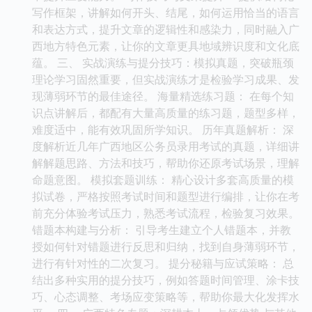
写作框架，讲解如何开头、结尾，如何运用恰当的语言
和表达方式，提升文章的逻辑性和感染力，同时融入广
西地方特色元素，让你的文章更具地域辨识度和文化底
蕴。 三、 实战演练与提分技巧：模拟真题，突破瓶颈
理论学习固然重要，但实战演练才是检验学习成果、发
现薄弱环节的最佳途径。 海量精选练习题： 在每个知
识点讲解后，都配有大量高质量的练习题，题型多样，
难度适中，能有效巩固所学知识。 历年真题解析： 深
度解析近几年广西地区公务员录用考试的真题，详细讲
解解题思路、方法和技巧，帮助你还原考试场景，理解
命题意图。 模拟套题训练： 精心设计多套高质量的模
拟试卷，严格按照考试时间和题型进行编排，让你在考
前充分体验考试压力，熟悉考试流程，检验复习效果。
错题本构建与分析： 引导考生建立个人错题本，并教
授如何针对错题进行反思和归纳，找到自身薄弱环节，
进行有针对性的二次复习。 提分秘籍与应试策略： 总
结出多种实用的提分技巧，例如答题时间管理、涂卡技
巧、心态调整、考场应变策略等，帮助你最大化发挥水