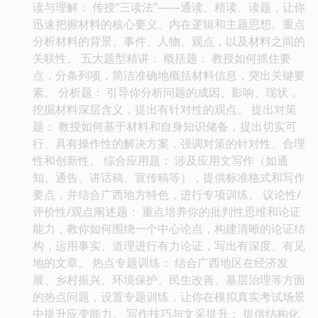
读与理解： 传授“三读法”——通读、精读、读题，让你
迅速把握材料的核心要义、内在逻辑和主题思想。重点
分析材料的背景、事件、人物、观点，以及材料之间的
关联性。 五大题型精讲： 概括题： 教授如何抓住要
点，分条列项，简洁准确地概括材料信息，突出关键要
素。 分析题： 引导你分析问题的成因、影响、现状，
挖掘材料深层含义，提出有针对性的观点。 提出对策
题： 教授如何基于材料和自身知识储备，提出切实可
行、具有操作性的解决方案，强调对策的针对性、合理
性和创新性。 综合应用题： 涉及应用文写作（如通
知、通告、讲话稿、宣传稿等），提供标准格式和写作
要点，并结合广西地方特色，进行专项训练。 议论性/
评价性/观点阐述题： 重点培养你的批判性思维和论证
能力，教你如何围绕一个中心论点，构建清晰的论证结
构，运用事实、道理进行有力论证，写出有深度、有见
地的文章。 热点专题训练： 结合广西地区在经济发
展、乡村振兴、环境保护、民生改善、基层治理等方面
的热点问题，设置专题训练，让你在模拟真实考试场景
中提升应变能力。 写作技巧与文采提升： 提供结构化