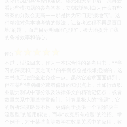
实际情况的具体操作建议。读完相关章节后，我再去
看那些模拟题的参考答案，立刻就能明白为什么有些
答案的分数会更高——那是因为它们更“接地气”。这
种精准对焦本地考情的做法，让备考过程不再是盲目
地“刷题”，而是目标明确地“提能”，极大地提升了我
的备考效率和信心。
☆
☆
☆
☆
☆
评分
不过，话说回来，作为一本综合性的备考用书，**学
习的深度和广度之间**的平衡点总是很难把握的，这
本书也无法完全避免这一点。虽然它追求面面俱到，
但在某些特别细分或者偏难的知识点上，比如行政职
业能力测试中部分涉及法律条文的精确记忆点，或者
数量关系中那些非常偏门、计算量极大的“怪题”，它
的解析深度略显不足，更偏向于提供一个“能解决主
流题型”的通用解法，而非“攻克所有难题”的绝招。举
个例子，对于某些高等数学在数量关系中的应用，教