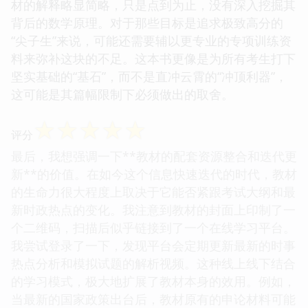
材的解释略显简略，只是点到为止，没有深入挖掘其
背后的数学原理。对于那些目标是追求极致高分的
“尖子生”来说，可能还需要辅以更专业的专项训练资
料来弥补这块的不足。这本书更像是为所有考生打下
坚实基础的“基石”，而不是直冲云霄的“冲顶利器”，
这可能是其篇幅限制下必须做出的取舍。
☆
☆
☆
☆
☆
评分
最后，我想强调一下**教材的配套资源整合和迭代更
新**的价值。在如今这个信息快速迭代的时代，教材
的生命力很大程度上取决于它能否紧跟考试大纲和最
新时政热点的变化。我注意到教材的封面上印制了一
个二维码，扫描后似乎链接到了一个在线学习平台。
我尝试登录了一下，发现平台会定期更新最新的时事
热点分析和模拟试题的解析视频。这种线上线下结合
的学习模式，极大地扩展了教材本身的效用。例如，
当最新的国家政策出台后，教材原有的申论材料可能