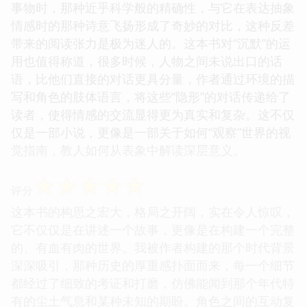
事物时，那种近乎科学般的精确性，与它在表达抽象
情感时的那种诗意飞扬形成了奇妙的对比，这种反差
带来的阅读张力是极为迷人的。这本书对“沉默”的运
用也值得称道，很多时候，人物之间未说出口的话
语，比他们直接的对话更具分量，作者通过环境的描
写和角色的肢体语言，将这些“隐形”的对话传递给了
读者，使得情感的交流显得更为真实和复杂。这不仅
仅是一部小说，更像是一部关于如何“观察”世界的视
觉指南，教人如何从表象中解读深层意义。
☆
☆
☆
☆
☆
评分
这本书的构思之宏大，格局之开阔，实在令人惊叹，
它不仅仅是在讲述一个故事，更像是在构建一个完整
的、有血有肉的世界。我被作者构建的那个时代背景
深深吸引，那种历史的厚重感扑面而来，每一个细节
都经过了细致的考证和打磨，仿佛能闻到那个年代特
有的尘土气息和某种未知的期盼。角色之间的互动复