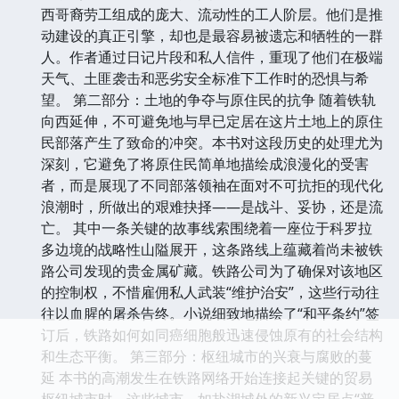
西哥裔劳工组成的庞大、流动性的工人阶层。他们是推
动建设的真正引擎，却也是最容易被遗忘和牺牲的一群
人。作者通过日记片段和私人信件，重现了他们在极端
天气、土匪袭击和恶劣安全标准下工作时的恐惧与希
望。 第二部分：土地的争夺与原住民的抗争 随着铁轨
向西延伸，不可避免地与早已定居在这片土地上的原住
民部落产生了致命的冲突。本书对这段历史的处理尤为
深刻，它避免了将原住民简单地描绘成浪漫化的受害
者，而是展现了不同部落领袖在面对不可抗拒的现代化
浪潮时，所做出的艰难抉择——是战斗、妥协，还是流
亡。 其中一条关键的故事线索围绕着一座位于科罗拉
多边境的战略性山隘展开，这条路线上蕴藏着尚未被铁
路公司发现的贵金属矿藏。铁路公司为了确保对该地区
的控制权，不惜雇佣私人武装“维护治安”，这些行动往
往以血腥的屠杀告终。小说细致地描绘了“和平条约”签
订后，铁路如何如同癌细胞般迅速侵蚀原有的社会结构
和生态平衡。 第三部分：枢纽城市的兴衰与腐败的蔓
延 本书的高潮发生在铁路网络开始连接起关键的贸易
枢纽城市时。这些城市，如盐湖城外的新兴定居点“普