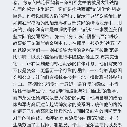
卷。 故事的核心围绕着三条相互竞争的横贯大陆铁路
公司的权力斗争展开，它们是推动西部“文明化”的钢铁
巨兽。作者以细腻入微的笔触，揭示了这些铁路帝国是
如何在华盛顿的政治走廊和西部荒野的崎岖地形中，用
契约、贿赂和有时是血腥的手段，编织出一张覆盖美利
坚大陆的交通网络。 第一部分：东部阴影与西部呼唤
故事始于东海岸的金融中心，在那里，被称为“铁石心”
的铁路大亨们——例如冷酷无情的金融家塞拉斯·范德
比尔特，以及深谋远虑但行事隐秘的哈里森·布莱克伍
德——正在策划他们野心勃勃的扩张计划。他们需要的
不仅是资金，更需要一个可靠的理由，一个能够说服国
会和公众，让他们有权掠夺公共土地、攫取联邦补贴的
理由。 范德比尔特专注于最短、最直接的路线，不惜
牺牲环境与生命，他信奉“唯速度与利润至上”的哲学。
而布莱克伍德则采取更为狡猾的策略，他与当地的政治
家和军方高层建立起错综复杂的关系网，确保他的路线
能避开已知的高风险地质区域，同时又能有效切断竞争
对手的补给线。 叙事的焦点随后转向西部边疆。本书
生动刻画了工程师、测量员、华工、爱尔兰移民以及墨