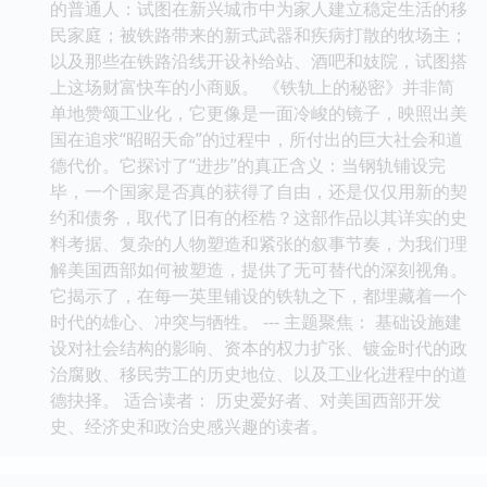
的普通人：试图在新兴城市中为家人建立稳定生活的移
民家庭；被铁路带来的新式武器和疾病打散的牧场主；
以及那些在铁路沿线开设补给站、酒吧和妓院，试图搭
上这场财富快车的小商贩。 《铁轨上的秘密》并非简
单地赞颂工业化，它更像是一面冷峻的镜子，映照出美
国在追求“昭昭天命”的过程中，所付出的巨大社会和道
德代价。它探讨了“进步”的真正含义：当钢轨铺设完
毕，一个国家是否真的获得了自由，还是仅仅用新的契
约和债务，取代了旧有的桎梏？这部作品以其详实的史
料考据、复杂的人物塑造和紧张的叙事节奏，为我们理
解美国西部如何被塑造，提供了无可替代的深刻视角。
它揭示了，在每一英里铺设的铁轨之下，都埋藏着一个
时代的雄心、冲突与牺牲。 --- 主题聚焦： 基础设施建
设对社会结构的影响、资本的权力扩张、镀金时代的政
治腐败、移民劳工的历史地位、以及工业化进程中的道
德抉择。 适合读者： 历史爱好者、对美国西部开发
史、经济史和政治史感兴趣的读者。