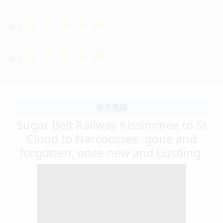
☆
☆
☆
☆
☆
评分
☆
☆
☆
☆
☆
评分
相关视频
Sugar Belt Railway Kissimmee to St
Cloud to Narcoossee: gone and
forgotten, once new and bustling.