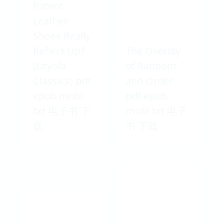
Patent
Leather
Shoes Really
Reflect Up?
The Overlay
(Loyola
of Random
Classics) pdf
and Order
epub mobi
pdf epub
txt 电子书 下
mobi txt 电子
载
书 下载