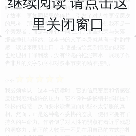
继续阅读 请点击这
时常会停下来，回味那些精妙的对白，它们不仅推动
了故事，更如同哲思的碎片，引发了对人性更深层次
里关闭窗口
的思考。那种阅读体验是极其沉浸的，仿佛我不是一
个旁观者，而是与角色一同经历了那些光荣与失落，
那些挣扎与释然。这本书的文字本身就具有一种韵律
感，读起来朗朗上口，即使是描绘复杂情感的段落，
也处理得干净利落，没有丝毫的拖泥带水，展现了作
者非凡的文字功底和对叙事节奏的精准控制。
☆
☆
☆
☆
☆
评分
我必须承认，这本书初读时，它的信息密度和情感强
度让我感到些许的压力，它不像许多畅销书那样提供
轻松的逃避，反而要求读者直面那些不太舒服的真
相。然而，正是这种毫不妥协的态度，使得它拥有了
持久的生命力。作者似乎对人性的弱点有着近乎残忍
的洞察力，笔下的人物无一不是在用自己的方式挣扎