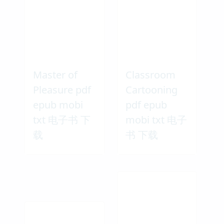
Master of
Classroom
Pleasure pdf
Cartooning
epub mobi
pdf epub
txt 电子书 下
mobi txt 电子
载
书 下载