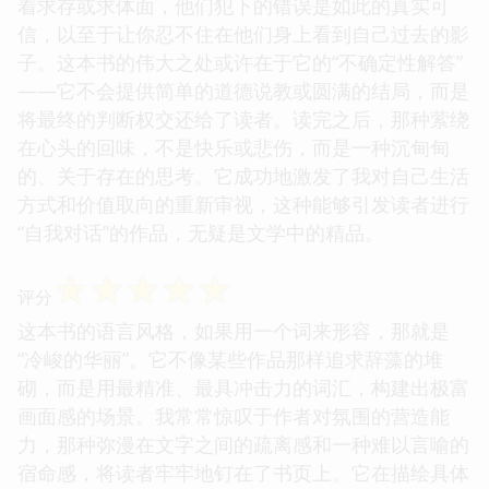
着求存或求体面，他们犯下的错误是如此的真实可
信，以至于让你忍不住在他们身上看到自己过去的影
子。这本书的伟大之处或许在于它的“不确定性解答”
——它不会提供简单的道德说教或圆满的结局，而是
将最终的判断权交还给了读者。读完之后，那种萦绕
在心头的回味，不是快乐或悲伤，而是一种沉甸甸
的、关于存在的思考。它成功地激发了我对自己生活
方式和价值取向的重新审视，这种能够引发读者进行
“自我对话”的作品，无疑是文学中的精品。
☆
☆
☆
☆
☆
评分
这本书的语言风格，如果用一个词来形容，那就是
“冷峻的华丽”。它不像某些作品那样追求辞藻的堆
砌，而是用最精准、最具冲击力的词汇，构建出极富
画面感的场景。我常常惊叹于作者对氛围的营造能
力，那种弥漫在文字之间的疏离感和一种难以言喻的
宿命感，将读者牢牢地钉在了书页上。它在描绘具体