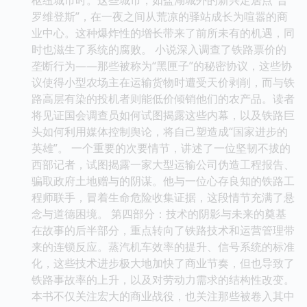
罗维登斯”，在一夜之间从荒凉的驿站成长为喧嚣的商
业中心。这种爆炸性的增长带来了前所未有的机遇，同
时也滋生了系统的腐败。 小说深入调查了铁路票价的
垄断行为——那些被称为“黑匣子”的秘密协议，这些协
议使得小型农场主在运输货物时遭受天价剥削，而与铁
路高层有染的投机者则能低价倾销他们的农产品。读者
将见证国会调查员如何试图揭露这些内幕，以及铁路巨
头如何利用媒体控制舆论，将自己塑造成“国家进步的
英雄”。 一个重要的次要情节，讲述了一位坚韧不拔的
西部记者，试图揭露一家大型运输公司伪造工程报告、
骗取政府土地赠与的阴谋。他与一位心存良知的铁路工
程师联手，冒着生命危险收集证据，这段情节充满了悬
念与道德困境。 第四部分：技术的阴影与未来的奠基
在故事的后半部分，重点转向了铁路技术和运营管理带
来的连锁反应。蒸汽机车效率的提升、信号系统的标准
化，这些技术进步极大地加快了商业节奏，但也导致了
铁路事故率的上升，以及对劳动力需求的结构性改变。
本书不仅关注宏大的商业战役，也关注那些被卷入其中