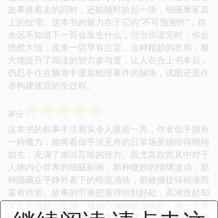
故事推着走的同时，还能随时拾起一块，细细摩挲其
上的纹理。这本书的魅力在于它的“不可预测性”，你
永远不知道下一页会发生什么，但当你读完时，你会
恍然大悟，原来一切早有注定。这种精妙的布局，极
大地提升了阅读的智力参与度，让人在合上书本后，
仍忍不住在脑海中重新梳理事件的脉络，试图还原作
者构建迷宫的全过程。
☆
☆
☆
☆
☆
评分
这本书的叙事手法着实令人眼前一亮，作者似乎拥有
一种魔力，能将看似平淡无奇的日常场景描绘得栩栩
如生，充满了难以言喻的张力。我尤其欣赏其中对于
人物内心世界的细腻刻画，那种微妙的情绪波动，那
种隐藏在平静外表下的暗流涌动，都被捕捉得精准而
富有诗意。故事的节奏把握得恰到好处，高潮迭起却
又不失沉稳，仿佛一场精心编排的交响乐，每一个音
符都恰到好处地推进着情节的发展。阅读过程中，我