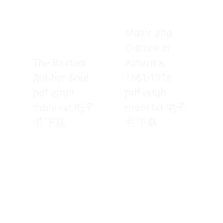
Music and
Culture in
The Beatles
America,
Rubber Soul
1861-1918
pdf epub
pdf epub
mobi txt 电子
mobi txt 电子
书 下载
书 下载