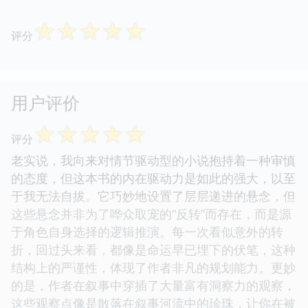
☆
☆
☆
☆
☆
评分
用户评价
☆
☆
☆
☆
☆
评分
老实说，我向来对情节驱动型的小说抱持着一种审慎
的态度，但这本书的内在驱动力是如此的强大，以至
于我无法自拔。它巧妙地设置了层层递进的悬念，但
这些悬念并非为了哗众取宠的“反转”而存在，而是源
于角色自身选择的逻辑推演。每一次看似意外的转
折，回过头来看，都像是命运早已埋下的伏笔，这种
结构上的严谨性，体现了作者非凡的规划能力。更妙
的是，作者在叙事中穿插了大量富有洞察力的观察，
这些观察点像是散落在叙事河流中的珍珠，让你在被