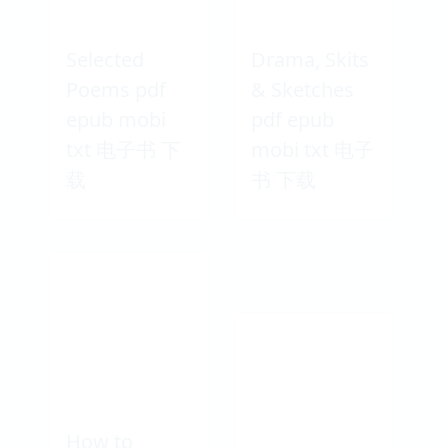
Selected
Drama, Skits
Poems pdf
& Sketches
epub mobi
pdf epub
txt 电子书 下
mobi txt 电子
载
书 下载
How to