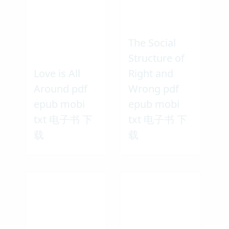
The Social
Structure of
Love is All
Right and
Around pdf
Wrong pdf
epub mobi
epub mobi
txt 电子书 下
txt 电子书 下
载
载