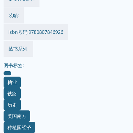
装帧:
isbn号码:9780807846926
丛书系列:
图书标签:
糖业
铁路
历史
美国南方
种植园经济