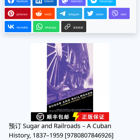
facebook
linkedin
mastodon
messenger
pinterest
reddit
telegram
twitter
viber
vkontakte
whatsapp
复制链接
预订 Sugar and Railroads – A Cuban
History, 1837–1959 [9780807846926]