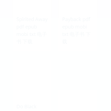
Spirited Away
Payback pdf
pdf epub
epub mobi
mobi txt 电子
txt 电子书 下
书 下载
载
Do Black