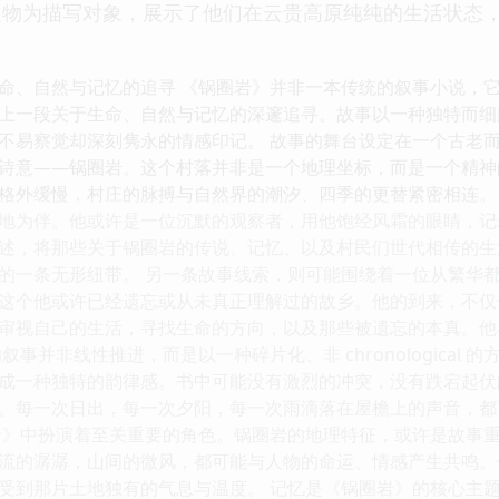
人物为描写对象，展示了他们在云贵高原纯纯的生活状态
命、自然与记忆的追寻 《锅圈岩》并非一本传统的叙事小说，
上一段关于生命、自然与记忆的深邃追寻。故事以一种独特而细
不易察觉却深刻隽永的情感印记。 故事的舞台设定在一个古老
诗意——锅圈岩。这个村落并非是一个地理坐标，而是一个精神
格外缓慢，村庄的脉搏与自然界的潮汐、四季的更替紧密相连。
地为伴。他或许是一位沉默的观察者，用他饱经风霜的眼睛，记
述，将那些关于锅圈岩的传说、记忆、以及村民们世代相传的生
的一条无形纽带。 另一条故事线索，则可能围绕着一位从繁华
这个他或许已经遗忘或从未真正理解过的故乡。他的到来，不仅
审视自己的生活，寻找生命的方向，以及那些被遗忘的本真。他
叙事并非线性推进，而是以一种碎片化、非 chronological
成一种独特的韵律感。书中可能没有激烈的冲突，没有跌宕起伏
。每一次日出，每一次夕阳，每一次雨滴落在屋檐上的声音，都
岩》中扮演着至关重要的角色。锅圈岩的地理特征，或许是故事
流的潺潺，山间的微风，都可能与人物的命运、情感产生共鸣。
受到那片土地独有的气息与温度。 记忆是《锅圈岩》的核心主