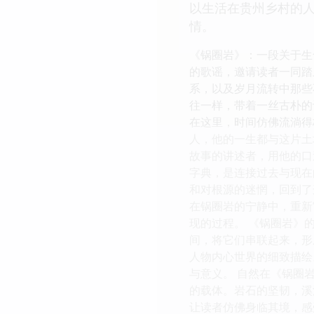
以生活在贵州乡村的
情。
《锅圈岩》：一段关于生
的歌谣，邀请读者一同踏
系，以及岁月流转中那些
往一样，带着一丝古朴的
在这里，时间仿佛流淌得
人，他的一生都与这片土
故事的讲述者，用他的口
字典，是连接过去与现在
和对根源的迷惘，回到了
在锅圈岩的宁静中，重新
现的过程。 《锅圈岩》的
间，将它们串联起来，形
人物内心世界的细致描绘
与意义。 自然在《锅圈
的载体。岩石的坚韧，溪
让读者仿佛身临其境，感