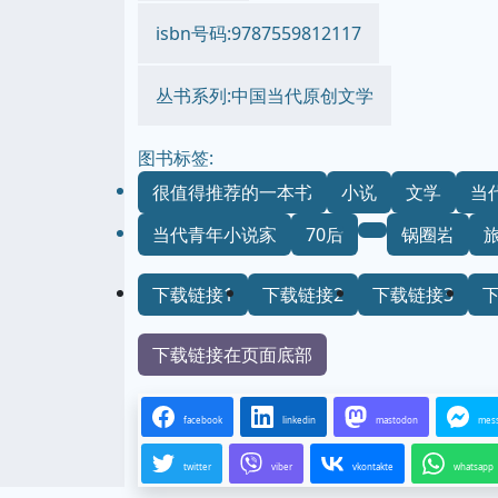
isbn号码:9787559812117
丛书系列:中国当代原创文学
图书标签:
很值得推荐的一本书
小说
文学
当
当代青年小说家
70后
锅圈岩
下载链接1
下载链接2
下载链接3
下载链接在页面底部
facebook
linkedin
mastodon
mes
twitter
viber
vkontakte
whatsapp