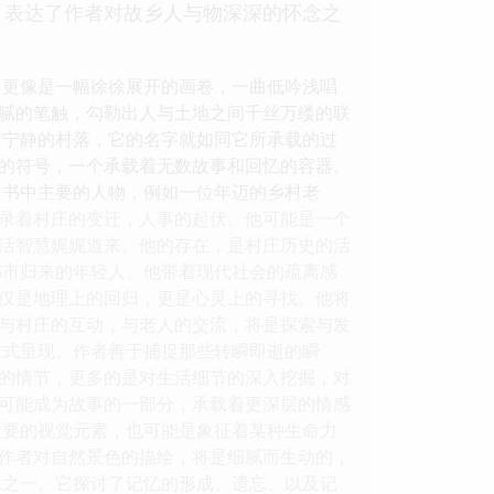
，表达了作者对故乡人与物深深的怀念之
它更像是一幅徐徐展开的画卷，一曲低吟浅唱
腻的笔触，勾勒出人与土地之间千丝万缕的联
而宁静的村落，它的名字就如同它所承载的过
的符号，一个承载着无数故事和回忆的容器。
 书中主要的人物，例如一位年迈的乡村老
录着村庄的变迁，人事的起伏。他可能是一个
活智慧娓娓道来。他的存在，是村庄历史的活
都市归来的年轻人。他带着现代社会的疏离感
仅是地理上的回归，更是心灵上的寻找。他将
与村庄的互动，与老人的交流，将是探索与发
 的方式呈现。作者善于捕捉那些转瞬即逝的瞬
的情节，更多的是对生活细节的深入挖掘，对
可能成为故事的一部分，承载着更深层的情感
重要的视觉元素，也可能是象征着某种生命力
作者对自然景色的描绘，将是细腻而生动的，
题之一。它探讨了记忆的形成、遗忘、以及记