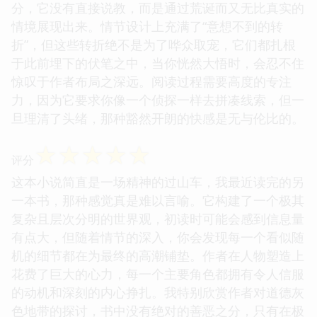
分，它没有直接说教，而是通过荒诞而又无比真实的
情境展现出来。情节设计上充满了“意想不到的转
折”，但这些转折绝不是为了哗众取宠，它们都扎根
于此前埋下的伏笔之中，当你恍然大悟时，会忍不住
惊叹于作者布局之深远。阅读过程需要高度的专注
力，因为它要求你像一个侦探一样去拼凑线索，但一
旦理清了头绪，那种豁然开朗的快感是无与伦比的。
☆
☆
☆
☆
☆
评分
这本小说简直是一场精神的过山车，我最近读完的另
一本书，那种感觉真是难以言喻。它构建了一个极其
复杂且层次分明的世界观，初读时可能会感到信息量
有点大，但随着情节的深入，你会发现每一个看似随
机的细节都在为最终的高潮铺垫。作者在人物塑造上
花费了巨大的心力，每一个主要角色都拥有令人信服
的动机和深刻的内心挣扎。我特别欣赏作者对道德灰
色地带的探讨，书中没有绝对的善恶之分，只有在极