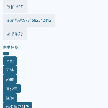
装帧:HRD
isbn号码:9781582342412
丛书系列:
图书标签:
奇幻
哥特
恐怖
青少年
怪物
维多利亚时代