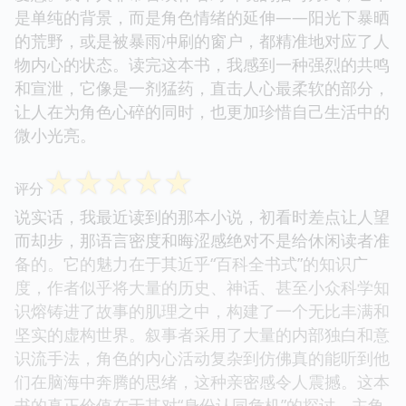
是单纯的背景，而是角色情绪的延伸——阳光下暴晒
的荒野，或是被暴雨冲刷的窗户，都精准地对应了人
物内心的状态。读完这本书，我感到一种强烈的共鸣
和宣泄，它像是一剂猛药，直击人心最柔软的部分，
让人在为角色心碎的同时，也更加珍惜自己生活中的
微小光亮。
☆
☆
☆
☆
☆
评分
说实话，我最近读到的那本小说，初看时差点让人望
而却步，那语言密度和晦涩感绝对不是给休闲读者准
备的。它的魅力在于其近乎“百科全书式”的知识广
度，作者似乎将大量的历史、神话、甚至小众科学知
识熔铸进了故事的肌理之中，构建了一个无比丰满和
坚实的虚构世界。叙事者采用了大量的内部独白和意
识流手法，角色的内心活动复杂到仿佛真的能听到他
们在脑海中奔腾的思绪，这种亲密感令人震撼。这本
书的真正价值在于其对“身份认同危机”的探讨，主角