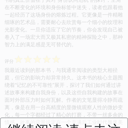
在不断变化的环境和身份标签中迷失，读者也跟着他
一起经历了这场身份的熔炼过程。它更像是一件精雕
细琢的艺术品，需要耐心去欣赏每一个细小的纹理和
光影变化。一旦你适应了它的节奏，你会发现自己被
卷入了一场宏大而又极其私密的精神探险之中，那种
智力上的满足感是无可替代的。
☆
☆
☆
☆
☆
评分
我最近读到的那本书，与我通常阅读的类型大相径
庭，但它的影响力却异常持久。这本书的核心主题围
绕着“记忆的不可靠性”展开，探讨了我们如何通过讲
述故事来构建自我身份，以及这些自我构建的故事在
面对外部压力时如何瓦解。作者的文笔显得冷静而疏
离，像是在用一台高精度的显微镜观察人性的微妙变
化，每一个字都经过了精心的打磨，不带一丝多余的
情感。故事的背景设定在一个充满后工业时代颓废美