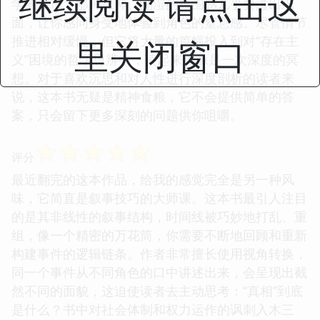
继续阅读 请点击这
学的城市，那种压抑、潮湿的氛围感几乎要溢出纸
面，让你感同身受地体验到角色的窒息感。尽管情节
推进相对缓慢，但它将大量的篇幅投入到对“存在主
里关闭窗口
义”困境的哲学思辨中，读起来更像是一次深度的冥
想。对于喜欢沉思和对人性进行深度剖析的读者来
说，这本书无疑是精神食粮，它不会提供简单的答
案，只会留下更多深刻的问题供你咀嚼。
☆
☆
☆
☆
☆
评分
最近翻完的这本作品，给我的感觉完全是另一种风
味，它简直是叙事技巧的大师课。这本书最引人注目
的是其非线性的叙事结构，时间线被巧妙地打乱、重
组，像一个精密的万花筒，你需要不断地回顾和重新
构建事件的逻辑链条。作者非常擅长使用视角转换，
同一个事件从不同角色的口中讲述出来，会呈现出截
然不同的面貌，这迫使读者去主动思考：“真相”到底
是什么？书中对社会体制和权力运作的讽刺入木三