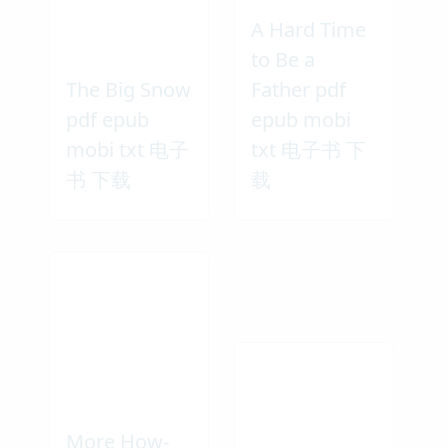
A Hard Time
to Be a
The Big Snow
Father pdf
pdf epub
epub mobi
mobi txt 电子
txt 电子书 下
书 下载
载
More How-