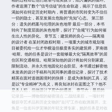
作者追溯了数个“信号信徒”的生命轨迹，揭示了信息饥
渴如何在特定历史时期内，将普通的市民转变为不信任
一切的隐士，甚至发展出危险的“先知”心态。 第三部
分：遗失的档案与伦理的灰色地带 最后一部分，本书
转向了制度层面的灰色地带，探讨了“合规”行为如何催
生出人性的异化。 章节五：建筑师的良心——隔离墙
的设计者 在某封闭政权时期，一项重大的城市规划项
目被委托给一位才华横溢但极度务实的建筑师，罗南德
·哈斯。他的任务是设计一套能够最大化“隔离效率”的居
住区和交通枢纽。哈斯深知他的设计将如何分割家庭、
限制流动、并永久性地固化社会阶层。本书通过解密他
未发表的设计手稿和与其同事的通信记录，探讨了技术
精英在面对道德困境时的抉择：是成为体制的工具，还
是以“专业精神”为名义，将良知冰封在蓝图之下？他不
是杀人犯，但他设计了死亡的通道。 章节六：最后的
记录员——博物馆的秘密清点 二战结束后，一项针对
被掠夺艺术品和历史文物的“去污”工作在欧洲展开。主
角是一位名叫伊芙琳的年轻文博专家，她的任务是对收