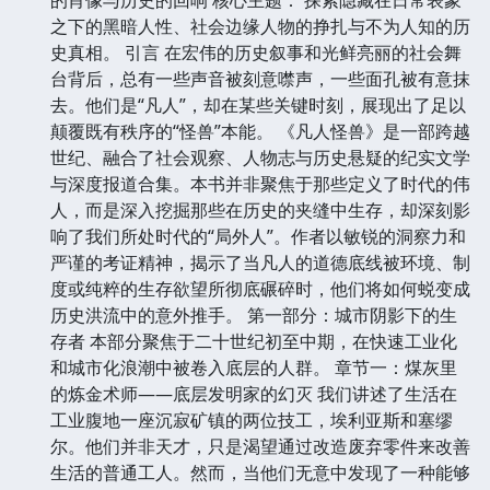
之下的黑暗人性、社会边缘人物的挣扎与不为人知的历
史真相。 引言 在宏伟的历史叙事和光鲜亮丽的社会舞
台背后，总有一些声音被刻意噤声，一些面孔被有意抹
去。他们是“凡人”，却在某些关键时刻，展现出了足以
颠覆既有秩序的“怪兽”本能。 《凡人怪兽》是一部跨越
世纪、融合了社会观察、人物志与历史悬疑的纪实文学
与深度报道合集。本书并非聚焦于那些定义了时代的伟
人，而是深入挖掘那些在历史的夹缝中生存，却深刻影
响了我们所处时代的“局外人”。作者以敏锐的洞察力和
严谨的考证精神，揭示了当凡人的道德底线被环境、制
度或纯粹的生存欲望所彻底碾碎时，他们将如何蜕变成
历史洪流中的意外推手。 第一部分：城市阴影下的生
存者 本部分聚焦于二十世纪初至中期，在快速工业化
和城市化浪潮中被卷入底层的人群。 章节一：煤灰里
的炼金术师——底层发明家的幻灭 我们讲述了生活在
工业腹地一座沉寂矿镇的两位技工，埃利亚斯和塞缪
尔。他们并非天才，只是渴望通过改造废弃零件来改善
生活的普通工人。然而，当他们无意中发现了一种能够