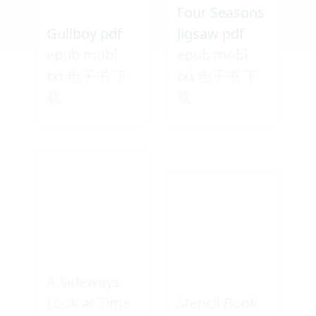
Four Seasons
Gullboy pdf
Jigsaw pdf
epub mobi
epub mobi
txt 电子书 下
txt 电子书 下
载
载
A Sideways
Look at Time
Stencil Book