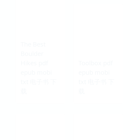
The Best
Boulder
Hikes pdf
Toolbox pdf
epub mobi
epub mobi
txt 电子书 下
txt 电子书 下
载
载