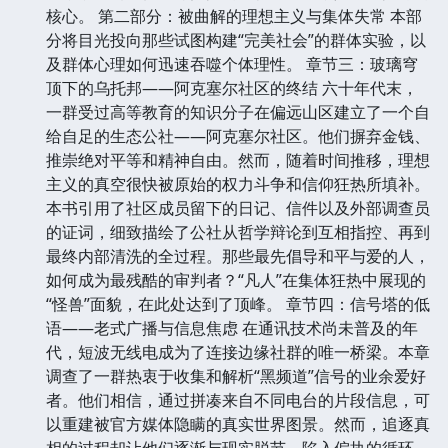
核心。 第二部分：被曲解的理想主义与集体失常 本部
分将目光投向那些试图构建“完美社会”的群体实验，以
及群体心理如何迅速吞噬个体理性。 章节三：玻璃穹
顶下的乌托邦——阿克塞尔社区的终结 六十年代末，
一群受过高等教育的知识分子在偏远山区建立了一个自
给自足的生态公社——阿克塞尔社区。他们摒弃金钱、
推崇绝对平等和精神自由。然而，随着时间推移，理想
主义的真空很快被原始的权力斗争和信仰狂热所填补。
本书引用了社区成员留下的日记、信件以及外部调查员
的证词，细致描绘了公社从哲学辩论到互相指控、再到
最终内部清洗的全过程。那些最先倡导和平与爱的人，
如何成为最残酷的审判者？“凡人”在集体狂热中展现的
“怪兽”面貌，在此处达到了顶峰。 章节四：信号塔的低
语——老式广播与信息焦虑 在通讯技术尚未普及的年
代，短波无线电成为了连接边缘社群的唯一桥梁。本章
调查了一群热衷于收集和解析“黑频道”信号的业余爱好
者。他们相信，通过拼凑来自不同电台的片段信息，可
以重建被官方媒体隐瞒的真实世界图景。然而，追逐真
相的过程却让他们逐渐与现实脱节，陷入偏执的循环。