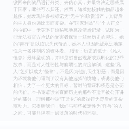
缴回来的物品进行分类、去伪存真，并最终决定哪些属
于国家，哪些可以归还。然而，随着她接触的物品越来
越多，她发现许多被标记为“无主”的珍贵遗产，其背后
的主人身份远比表面复杂。在“国家利益”与“个人正义”
的拉锯中，伊芙琳开始秘密地篡改清点记录，试图为一
些无法被官方承认的受害者保留一丝丝历史的脚注。她
的“善行”是以渎职为代价的，她本人也因此被永远地定
性为一名体制内的破坏者。 结语：历史的镜子 《凡人
怪兽》最终呈现的，并非是超自然现象或戏剧化的犯罪
故事，而是对人性韧性与脆弱性的深度解剖。这些“凡
人”之所以成为“怪兽”，不是因为他们天生邪恶，而是因
为环境将他们逼到了没有其他选择的境地，或诱使他们
相信，为了一个更大的目标，暂时的背叛和残忍是必要
的代价。本书邀请读者直面历史的那些不适宜被公开讲
述的部分，理解那些被“正常化”的极端行为背后的复杂
驱动力。它提醒我们，我们与那些被定性为“怪兽”的人
之间，可能只隔着一层薄薄的时代和环境。