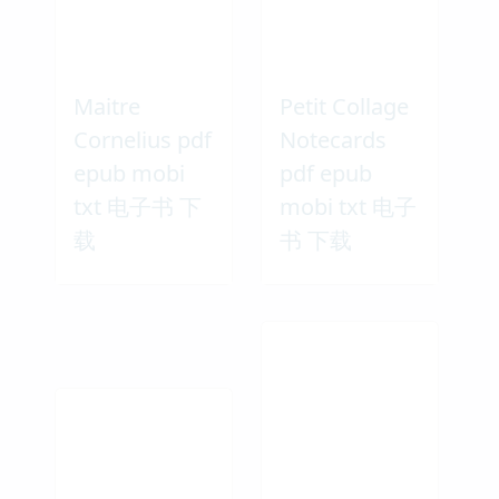
Maitre
Petit Collage
Cornelius pdf
Notecards
epub mobi
pdf epub
txt 电子书 下
mobi txt 电子
载
书 下载