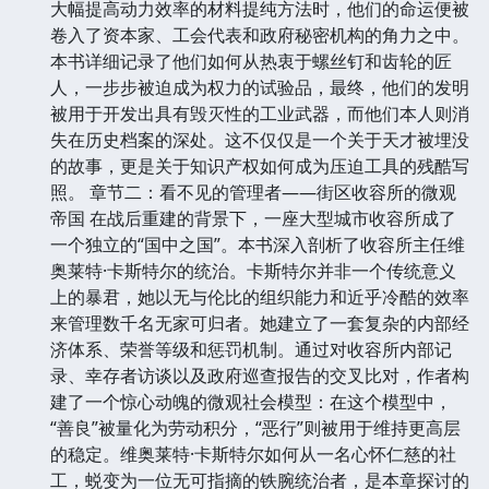
大幅提高动力效率的材料提纯方法时，他们的命运便被
卷入了资本家、工会代表和政府秘密机构的角力之中。
本书详细记录了他们如何从热衷于螺丝钉和齿轮的匠
人，一步步被迫成为权力的试验品，最终，他们的发明
被用于开发出具有毁灭性的工业武器，而他们本人则消
失在历史档案的深处。这不仅仅是一个关于天才被埋没
的故事，更是关于知识产权如何成为压迫工具的残酷写
照。 章节二：看不见的管理者——街区收容所的微观
帝国 在战后重建的背景下，一座大型城市收容所成了
一个独立的“国中之国”。本书深入剖析了收容所主任维
奥莱特·卡斯特尔的统治。卡斯特尔并非一个传统意义
上的暴君，她以无与伦比的组织能力和近乎冷酷的效率
来管理数千名无家可归者。她建立了一套复杂的内部经
济体系、荣誉等级和惩罚机制。通过对收容所内部记
录、幸存者访谈以及政府巡查报告的交叉比对，作者构
建了一个惊心动魄的微观社会模型：在这个模型中，
“善良”被量化为劳动积分，“恶行”则被用于维持更高层
的稳定。维奥莱特·卡斯特尔如何从一名心怀仁慈的社
工，蜕变为一位无可指摘的铁腕统治者，是本章探讨的