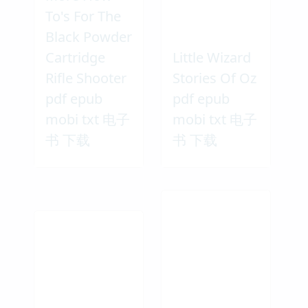
To's For The
Black Powder
Cartridge
Little Wizard
Rifle Shooter
Stories Of Oz
pdf epub
pdf epub
mobi txt 电子
mobi txt 电子
书 下载
书 下载